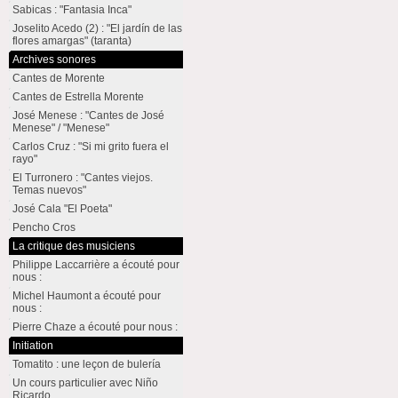
Sabicas : "Fantasia Inca"
Joselito Acedo (2) : "El jardín de las
flores amargas" (taranta)
Archives sonores
Cantes de Morente
Cantes de Estrella Morente
José Menese : "Cantes de José
Menese" / "Menese"
Carlos Cruz : "Si mi grito fuera el
rayo"
El Turronero : "Cantes viejos.
Temas nuevos"
José Cala "El Poeta"
Pencho Cros
La critique des musiciens
Philippe Laccarrière a écouté pour
nous :
Michel Haumont a écouté pour
nous :
Pierre Chaze a écouté pour nous :
Initiation
Tomatito : une leçon de bulería
Un cours particulier avec Niño
Ricardo