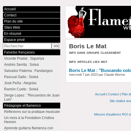
Accueil
Contact
Plan du site
Sites Web
En résumé
Espace privé
Boris Le Mat
info dans groupe classement
Falsetas françaises
Vicente Pradal : Siguiriya
info articles lies mot
Andrés Serrita : Soleá
Boris Le Mat : "Buscando col
Salvador Paterna : Fandangos
mercredi 7 juin 2023 par Claude Worms
Pascual Gallo : Soleá
José Peña : Alegrías
Ramón Cueto : Soleá
Accueil
|
Contact
|
Plan d
Serge Lopez : "Recuerdos de Juan
Luis"
Site réalisé av
Pédagogie et flamenco
Réflexions sur la pratique musicale
Mesure d'audience ROI st
Un mois à la Fondation Cristina
Heeren
Aprende guitarra flamenca con