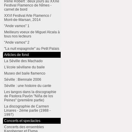
René Robert : deux jours au XXXe
Festival Flamenco de Nîmes -
carnet de bord
XXVI Festival Arte Flamenco /
Mont-de-Marsan, 2014
"Ande vamos" 1
Meilleurs voeux de Miguel Alcala à
tous nos lecteurs
"Ande vamos" 2
"La nuit espagnole" au Petit Palais
Articles de fond
La Séville des Machado
L’école sévillane du baile
Museo del baile flamenco
Séville : Biennale 2006
Séville : une histoire du cante
Les tangos dans la discographie
de Pastora Pavón "Niña de los
Peines" (première partie)
La discographie de Carmen
Linares - 2ème partie (1988 -
1997)
Concerts et spectacles
Concerts des ensembles
Kapsberger et Elyma