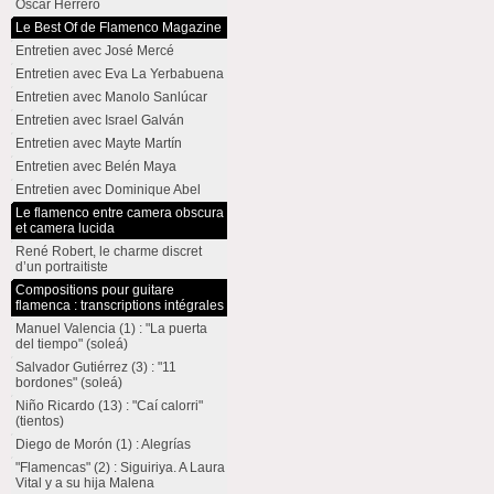
Oscar Herrero
Le Best Of de Flamenco Magazine
Entretien avec José Mercé
Entretien avec Eva La Yerbabuena
Entretien avec Manolo Sanlúcar
Entretien avec Israel Galván
Entretien avec Mayte Martín
Entretien avec Belén Maya
Entretien avec Dominique Abel
Le flamenco entre camera obscura
et camera lucida
René Robert, le charme discret
d’un portraitiste
Compositions pour guitare
flamenca : transcriptions intégrales
Manuel Valencia (1) : "La puerta
del tiempo" (soleá)
Salvador Gutiérrez (3) : "11
bordones" (soleá)
Niño Ricardo (13) : "Caí calorri"
(tientos)
Diego de Morón (1) : Alegrías
"Flamencas" (2) : Siguiriya. A Laura
Vital y a su hija Malena