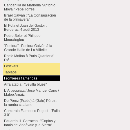
Cancanilla de Marbella / Antonio
Moya / Pepe Torres
Israel Galván : "La Consagración
de la primavera"
El Pola et Juan del Gastor :
Bergerac, 4 août 2013
Pedro Soler et Philippe
Mouratoglou
"Pastora" : Pastora Galván à la
Grande Halle de La Villette
Rocío Molina à Paris Quartier d’
Eté
Festivals
Tablaos
Frontières flamencas
Arrajatabla : "Sevilla blues"
L’ Arpeggiata / José Manuel Cano /
Mateo Arnáiz
De Pérez (Prado) à (Gato) Pérez :
la rumba catalane
Camerata Flamenco Project : "Falla
3.0"
Eduardo H. Garrocho : "Coplas y
tonás del Andévalo y la Sierra"