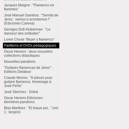
Jacques Maigne : "Flamenco en
flammes"
José Manuel Gamboa : "Sernita de
Jerez : vamos a acordarnos !"
(Ediciones Carena)
Georges Didi-Huberman : "Le
danseur des solitudes"
Loren Chuse "Mujer y flamenco"
Partitions et DVDs pédagogiques
Óscar Herrero : deux nouvelles
collections didactiques
Nouvelles parutions
"Guitares flamencas de Jerez" -
Editions Delatour
Claude Worms : "8 pièces pour
guitare flamenca. Hommage à
José Peña"
José Sánchez : Soleá
Oscar Herrero Ediciones :
dernières parutions.
Blas Martínez : "El toque por..." (vol.
1 : tangos)