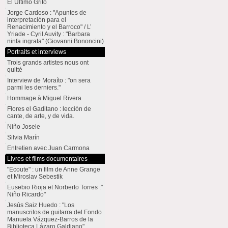
El Último Grito
Jorge Cardoso : "Apuntes de
interpretación para el
Renacimiento y el Barroco" / L’
Yriade - Cyril Auvity : "Barbara
ninfa ingrata" (Giovanni Bononcini)
Portraits et interviews
Trois grands artistes nous ont
quitté
Interview de Moraíto : "on sera
parmi les derniers."
Hommage à Miguel Rivera
Flores el Gaditano : lección de
cante, de arte, y de vida.
Niño Josele
Silvia Marín
Entretien avec Juan Carmona
Livres et films documentaires
"Ecoute" : un film de Anne Grange
et Miroslav Sebestik
Eusebio Rioja et Norberto Torres :"
Niño Ricardo"
Jesús Saiz Huedo : "Los
manuscritos de guitarra del Fondo
Manuela Vázquez-Barros de la
Biblioteca Lázaro Galdiano"