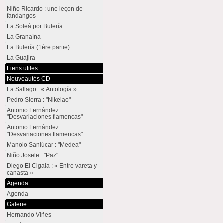
Niño Ricardo : une leçon de
fandangos
La Soleá por Bulería
La Granaína
La Bulería (1ère partie)
La Guajira
Liens utiles
Nouveautés CD
La Sallago : « Antología »
Pedro Sierra : "Nikelao"
Antonio Fernández :
"Desvariaciones flamencas"
Antonio Fernández :
"Desvariaciones flamencas"
Manolo Sanlúcar : "Medea"
Niño Josele : "Paz"
Diego El Cigala : « Entre vareta y
canasta »
Agenda
Agenda
Galerie
Hernando Viñes