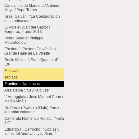
Cancanilla de Marbella / Antonio
Moya / Pepe Torres
Israel Galván : "La Consagración
de la primavera"
El Pola et Juan del Gastor :
Bergerac, 4 août 2013
Pedro Soler et Philippe
Mouratoglou
"Pastora" : Pastora Galván à la
Grande Halle de La Villette
Rocío Molina à Paris Quartier d’
Eté
Festivals
Tablaos
Frontières flamencas
Arrajatabla : "Sevilla blues"
L’ Arpeggiata / José Manuel Cano /
Mateo Arnáiz
De Pérez (Prado) à (Gato) Pérez :
la rumba catalane
Camerata Flamenco Project : "Falla
3.0"
Eduardo H. Garrocho : "Coplas y
tonás del Andévalo y la Sierra"