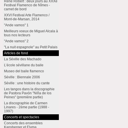
René Robert : deux jours au XXXe
Festival Flamenco de Nîmes -
carnet de bord
XXVI Festival Arte Flamenco /
Mont-de-Marsan, 2014
"Ande vamos" 1
Meilleurs voeux de Miguel Alcala à
tous nos lecteurs
"Ande vamos" 2
"La nuit espagnole" au Petit Palais
Articles de fond
La Séville des Machado
L’école sévillane du baile
Museo del baile flamenco
Séville : Biennale 2006
Séville : une histoire du cante
Les tangos dans la discographie
de Pastora Pavón "Niña de los
Peines" (première partie)
La discographie de Carmen
Linares - 2ème partie (1988 -
1997)
Concerts et spectacles
Concerts des ensembles
Kapsberger et Elyma