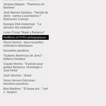
Jacques Maigne : "Flamenco en
flammes"
José Manuel Gamboa : "Sernita de
Jerez : vamos a acordarnos !"
(Ediciones Carena)
Georges Didi-Huberman : "Le
danseur des solitudes"
Loren Chuse "Mujer y flamenco"
Partitions et DVDs pédagogiques
Óscar Herrero : deux nouvelles
collections didactiques
Nouvelles parutions
"Guitares flamencas de Jerez" -
Editions Delatour
Claude Worms : "8 pièces pour
guitare flamenca. Hommage à
José Peña"
José Sánchez : Soleá
Oscar Herrero Ediciones :
dernières parutions.
Blas Martínez : "El toque por..." (vol.
1 : tangos)