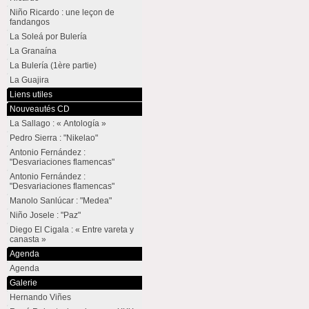
Niño Ricardo : une leçon de
fandangos
La Soleá por Bulería
La Granaína
La Bulería (1ère partie)
La Guajira
Liens utiles
Nouveautés CD
La Sallago : « Antología »
Pedro Sierra : "Nikelao"
Antonio Fernández :
"Desvariaciones flamencas"
Antonio Fernández :
"Desvariaciones flamencas"
Manolo Sanlúcar : "Medea"
Niño Josele : "Paz"
Diego El Cigala : « Entre vareta y
canasta »
Agenda
Agenda
Galerie
Hernando Viñes