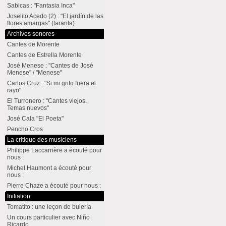
Sabicas : "Fantasia Inca"
Joselito Acedo (2) : "El jardín de las
flores amargas" (taranta)
Archives sonores
Cantes de Morente
Cantes de Estrella Morente
José Menese : "Cantes de José
Menese" / "Menese"
Carlos Cruz : "Si mi grito fuera el
rayo"
El Turronero : "Cantes viejos.
Temas nuevos"
José Cala "El Poeta"
Pencho Cros
La critique des musiciens
Philippe Laccarrière a écouté pour
nous :
Michel Haumont a écouté pour
nous :
Pierre Chaze a écouté pour nous :
Initiation
Tomatito : une leçon de bulería
Un cours particulier avec Niño
Ricardo