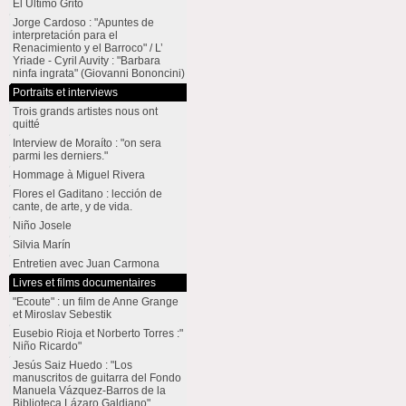
El Último Grito
Jorge Cardoso : "Apuntes de
interpretación para el
Renacimiento y el Barroco" / L’
Yriade - Cyril Auvity : "Barbara
ninfa ingrata" (Giovanni Bononcini)
Portraits et interviews
Trois grands artistes nous ont
quitté
Interview de Moraíto : "on sera
parmi les derniers."
Hommage à Miguel Rivera
Flores el Gaditano : lección de
cante, de arte, y de vida.
Niño Josele
Silvia Marín
Entretien avec Juan Carmona
Livres et films documentaires
"Ecoute" : un film de Anne Grange
et Miroslav Sebestik
Eusebio Rioja et Norberto Torres :"
Niño Ricardo"
Jesús Saiz Huedo : "Los
manuscritos de guitarra del Fondo
Manuela Vázquez-Barros de la
Biblioteca Lázaro Galdiano"