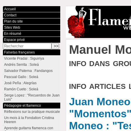
Accueil
Contact
Plan du site
Sites Web
En résumé
Espace privé
Manuel M
Falsetas françaises
Vicente Pradal : Siguiriya
info dans gr
Andrés Serrita : Soleá
Salvador Paterna : Fandangos
Pascual Gallo : Soleá
info articles 
José Peña : Alegrías
Ramón Cueto : Soleá
Serge Lopez : "Recuerdos de Juan
Juan Moneo 
Luis"
Pédagogie et flamenco
"Momentos"
Réflexions sur la pratique musicale
Un mois à la Fondation Cristina
Heeren
Moneo : "Te
Aprende guitarra flamenca con