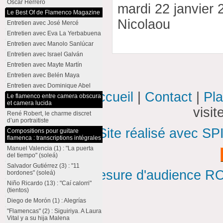
Oscar Herrero
mardi 22 janvier 
Le Best Of de Flamenco Magazine
Nicolaou
Entretien avec José Mercé
Entretien avec Eva La Yerbabuena
Entretien avec Manolo Sanlúcar
Entretien avec Israel Galván
Entretien avec Mayte Martín
Entretien avec Belén Maya
Entretien avec Dominique Abel
Accueil
|
Contact
|
Pla
Le flamenco entre camera obscura
et camera lucida
visi
René Robert, le charme discret
d’un portraitiste
Site réalisé avec SP
Compositions pour guitare
flamenca : transcriptions intégrales
Manuel Valencia (1) : "La puerta
del tiempo" (soleá)
Salvador Gutiérrez (3) : "11
Mesure d'audience ROI
bordones" (soleá)
Niño Ricardo (13) : "Caí calorri"
(tientos)
Diego de Morón (1) : Alegrías
"Flamencas" (2) : Siguiriya. A Laura
Vital y a su hija Malena