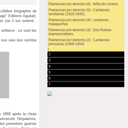
Flamencas por derecho (6) : Niña de Linares
Flamencas por derecho (5) : Cantaoras
 célèbre biographie de
sevillanas (1929-1943)
je" Editions Aguilar).
Flamencas por derecho (4) : cantaoras
s (où il est enterré ,
malagueñas
Flamencas por derecho (3) : Dos Rubias
 enfance , ce sont les
imprescindibles
Flamencas por derecho (2) : Cantaoras
en son sein bon nombre
jerezanas (1909-1954)
1
2
3
4
5
6
7
n 1868 après la chute
université Hispalense,
 les premières guerres