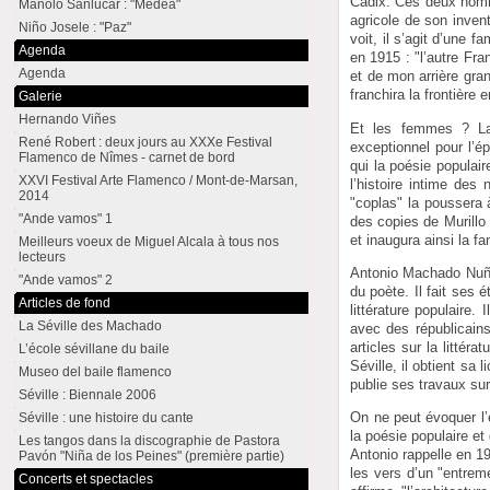
Cadix. Ces deux homme
Manolo Sanlúcar : "Medea"
agricole de son invent
Niño Josele : "Paz"
voit, il s’agit d’une 
Agenda
en 1915 : "l’autre Fr
Agenda
et de mon arrière gran
franchira la frontière 
Galerie
Hernando Viñes
Et les femmes ? La 
René Robert : deux jours au XXXe Festival
exceptionnel pour l’é
Flamenco de Nîmes - carnet de bord
qui la poésie populai
XXVI Festival Arte Flamenco / Mont-de-Marsan,
l’histoire intime des
2014
"coplas" la poussera 
"Ande vamos" 1
des copies de Murillo 
et inaugura ainsi la 
Meilleurs voeux de Miguel Alcala à tous nos
lecteurs
Antonio Machado Nuñez
"Ande vamos" 2
du poète. Il fait ses 
Articles de fond
littérature populaire.
La Séville des Machado
avec des républicains. 
articles sur la litté
L’école sévillane du baile
Séville, il obtient sa
Museo del baile flamenco
publie ses travaux sur
Séville : Biennale 2006
On ne peut évoquer l’
Séville : une histoire du cante
la poésie populaire et 
Les tangos dans la discographie de Pastora
Antonio rappelle en 19
Pavón "Niña de los Peines" (première partie)
les vers d’un "entrem
Concerts et spectacles