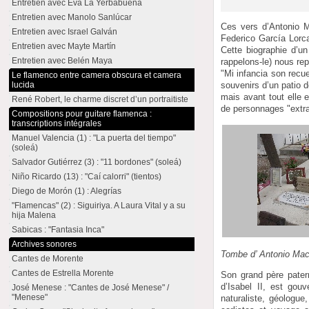
Entretien avec Eva La Yerbabuena
Entretien avec Manolo Sanlúcar
Ces vers d’Antonio Ma
Entretien avec Israel Galván
Federico García Lorca
Entretien avec Mayte Martín
Cette biographie d’un
Entretien avec Belén Maya
rappelons-le) nous re
"Mi infancia son recu
Le flamenco entre camera obscura et camera
lucida
souvenirs d’un patio d
mais avant tout elle 
René Robert, le charme discret d’un portraitiste
de personnages "extra
Compositions pour guitare flamenca :
transcriptions intégrales
Manuel Valencia (1) : "La puerta del tiempo"
(soleá)
Salvador Gutiérrez (3) : "11 bordones" (soleá)
Niño Ricardo (13) : "Caí calorri" (tientos)
Diego de Morón (1) : Alegrías
"Flamencas" (2) : Siguiriya. A Laura Vital y a su
hija Malena
Sabicas : "Fantasia Inca"
Archives sonores
Tombe d’ Antonio Mac
Cantes de Morente
Cantes de Estrella Morente
Son grand père pater
d’Isabel II, est gouv
José Menese : "Cantes de José Menese" /
"Menese"
naturaliste, géologue