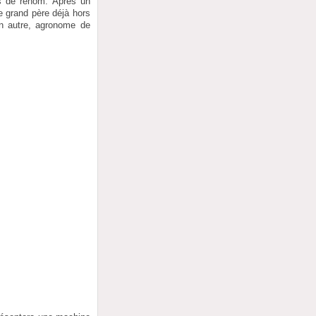
es de renom. Après un
ce grand père déjà hors
n autre, agronome de