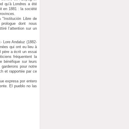
nd qu’à Londres a été
it en 1881 : la société
provinces.
"Institución Libre de
 prologue dont nous
iré l’attention sur un
- Lore Andaluz (1882-
nées qui ont eu lieu à
 père a écrit un essai
ticiens fréquentent la
ce bénéfique sur leurs
s garderons pour notre
ch et rapportée par ce
que expresa por entero
ente. El pueblo no las