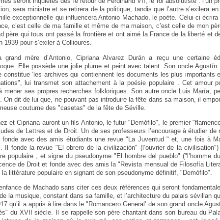
s seront inquiétés dès le retour de Ferdinand VII, le roi absolutiste : l’un 
ion, sera ministre et se retirera de la politique, tandis que l’autre s’exilera
famille exceptionnelle qui influencera Antonio Machado, le poète. Celui-ci écr
ance, c’est celle de ma famille et même de ma maison, c’est celle de mon pè
d père qui tous ont passé la frontière et ont aimé la France de la liberté et d
en 1939 pour s’exiler à Collioures.
grand mère d’Antonio, Cipriana Alvarez Durán a reçu une certaine édu
poque. Elle possède une jolie plume et peint avec talent. Son oncle Agustín 
re constitue ’les archives qui contiennent les documents les plus importants e
 nations", lui transmet son attachement à la poésie populaire . Cet amour 
à mener ses propres recherches folkloriques. Son autre oncle Luis María, pein
. On dit de lui que, ne pouvant pas introduire la fête dans sa maison, il empo
fameuse coutume des "casetas" de la fête de Séville.
 et Cipriana auront un fils Antonio, le futur "Demófilo", le premier "flamenc
études de Lettres et de Droit. Un de ses professeurs l’encourage à étudier de 
 Il fonde avec des amis étudiants une revue "La Juventud " et, une fois à Mad
Il fonde la revue "El obrero de la civilización" (l’ouvrier de la civilisation")
rature populaire , et signe du pseudonyme "El hombre del pueblo" ("l’homme du
 licence de Droit et fonde avec des amis la "Revista mensual de Filosofía Litera
 la littérature populaire en signant de son pseudonyme définitif, "Demófilo".
enfance de Machado sans citer ces deux références qui seront fondamentales
de la musique, constant dans sa famille, et l’architecture du palais sévillan qui
17 qu’il a appris à lire dans le "Romancero General’ de son grand oncle Agustí
és" du XVII siècle. Il se rappelle son père chantant dans son bureau du Pala