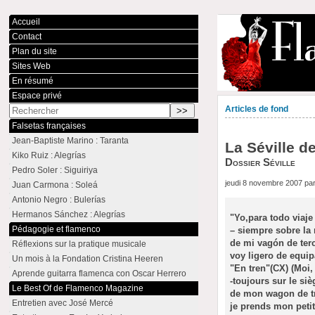
Accueil
Contact
Plan du site
Sites Web
En résumé
Espace privé
Articles de fond
Falsetas françaises
Jean-Baptiste Marino : Taranta
La Séville 
Kiko Ruiz : Alegrías
Dossier Séville
Pedro Soler : Siguiriya
jeudi 8 novembre 2007 pa
Juan Carmona : Soleá
Antonio Negro : Bulerías
Hermanos Sánchez : Alegrías
"Yo,para todo viaje
Pédagogie et flamenco
–
siempre sobre la
de mi vagón de terc
Réflexions sur la pratique musicale
voy ligero de equip
Un mois à la Fondation Cristina Heeren
"En tren"(CX) (Moi,
Aprende guitarra flamenca con Oscar Herrero
-toujours sur le si
Le Best Of de Flamenco Magazine
de mon wagon de tr
Entretien avec José Mercé
je prends mon peti