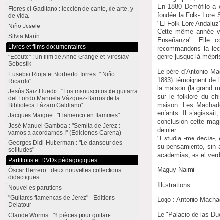
En 1880 Demófilo a e
Flores el Gaditano : lección de cante, de arte, y
fondée la Folk- Lore S
de vida.
"El Folk-Lore Andaluz
Niño Josele
Cette même année ver
Silvia Marín
Enseñanza". Elle c
Livres et films documentaires
recommandons la lectu
genre jusque là mépri
"Ecoute" : un film de Anne Grange et Miroslav
Sebestik
Le père d’Antonio Ma
Eusebio Rioja et Norberto Torres :" Niño
1883) témoignent de l
Ricardo"
la maison (la grand m
Jesús Saiz Huedo : "Los manuscritos de guitarra
sur le folklore du ch
del Fondo Manuela Vázquez-Barros de la
maison. Les Machado c
Biblioteca Lázaro Galdiano"
enfants. Il s’agissai
Jacques Maigne : "Flamenco en flammes"
conclusion cette magn
José Manuel Gamboa : "Sernita de Jerez :
dernier :
vamos a acordarnos !" (Ediciones Carena)
"Estudia -me decía-, 
Georges Didi-Huberman : "Le danseur des
su pensamiento, sin a
solitudes"
academias, es el verd
Partitions et DVDs pédagogiques
Maguy Naimi
Óscar Herrero : deux nouvelles collections
didactiques
Illustrations :
Nouvelles parutions
"Guitares flamencas de Jerez" - Editions
Logo : Antonio Macha
Delatour
Le "Palacio de las Du
Claude Worms : "8 pièces pour guitare