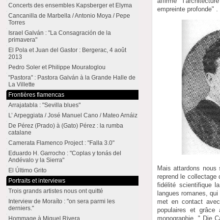
affirme "l’architectu
Concerts des ensembles Kapsberger et Elyma
empreinte profonde" .
Cancanilla de Marbella / Antonio Moya / Pepe
Torres
Israel Galván : "La Consagración de la
primavera"
El Pola et Juan del Gastor : Bergerac, 4 août
2013
Pedro Soler et Philippe Mouratoglou
"Pastora" : Pastora Galván à la Grande Halle de
La Villette
Frontières flamencas
Arrajatabla : "Sevilla blues"
L’ Arpeggiata / José Manuel Cano / Mateo Arnáiz
De Pérez (Prado) à (Gato) Pérez : la rumba
catalane
Camerata Flamenco Project : "Falla 3.0"
Eduardo H. Garrocho : "Coplas y tonás del
Andévalo y la Sierra"
Mais attardons nous s
El Último Grito
reprend le collectage 
Portraits et interviews
fidélité scientifique
Trois grands artistes nous ont quitté
langues romanes, qui 
met en contact avec 
Interview de Moraíto : "on sera parmi les
derniers."
populaires et grâce 
monographie, " Die C
Hommage à Miguel Rivera