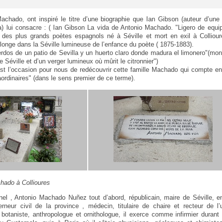
chado, ont inspiré le titre d’une biographie que Ian Gibson (auteur d’une
) lui consacre : ( Ian Gibson La vida de Antonio Machado. "Ligero de equipa
 des plus grands poètes espagnols né à Séville et mort en exil à Collioure
plonge dans la Séville lumineuse de l’enfance du poète ( 1875-1883).
erdos de un patio de Sevilla y un huerto claro donde madura el limonero"(mon
e Séville et d’un verger lumineux où mûrit le citronnier")
est l’occasion pour nous de redécouvrir cette famille Machado qui compte 
ordinaires" (dans le sens premier de ce terme).
hado à Collioures
nel , Antonio Machado Nuñez tout d’abord, républicain, maire de Séville, e
erneur civil de la province , médecin, titulaire de chaire et recteur de l’
, botaniste, anthropologue et ornithologue, il exerce comme infirmier durant