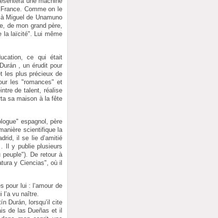
présentera une machine
 en France. Comme on le
ira à Miguel de Unamuno
re, de mon grand père,
e la laïcité". Lui même
cation, ce qui était
Durán , un érudit pour
t les plus précieux de
pour les "romances" et
tre de talent, réalise
rta sa maison à la fête
ologue" espagnol, père
manière scientifique la
rid, il se lie d’amitié
 . Il y publie plusieurs
 peuple"). De retour à
tura y Ciencias", où il
 pour lui : l’amour de
 l’a vu naître.
n Durán, lorsqu’il cite
is de las Dueñas et il