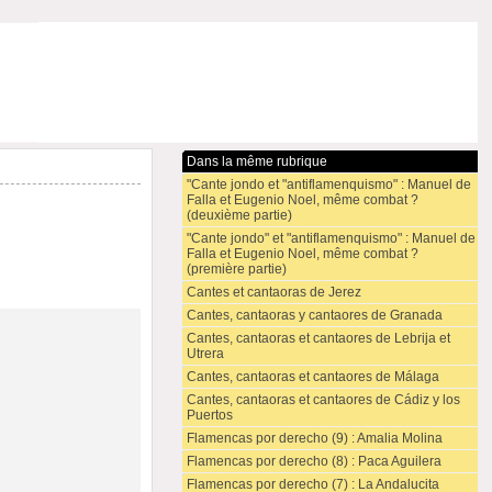
Dans la même rubrique
"Cante jondo et "antiflamenquismo" : Manuel de
Falla et Eugenio Noel, même combat ?
(deuxième partie)
"Cante jondo" et "antiflamenquismo" : Manuel de
Falla et Eugenio Noel, même combat ?
(première partie)
Cantes et cantaoras de Jerez
Cantes, cantaoras y cantaores de Granada
Cantes, cantaoras et cantaores de Lebrija et
Utrera
Cantes, cantaoras et cantaores de Málaga
Cantes, cantaoras et cantaores de Cádiz y los
Puertos
Flamencas por derecho (9) : Amalia Molina
Flamencas por derecho (8) : Paca Aguilera
Flamencas por derecho (7) : La Andalucita