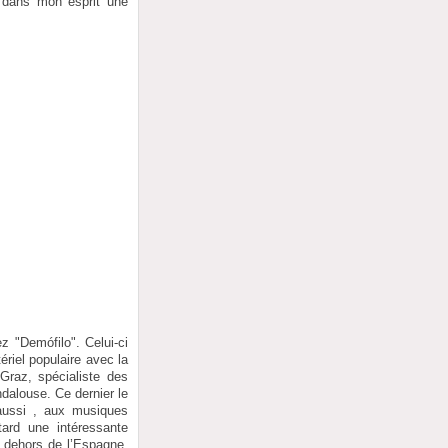
sé dans mon esprit une
z "Demófilo". Celui-ci
ériel populaire avec la
 Graz, spécialiste des
dalouse. Ce dernier le
 aussi , aux musiques
tard une intéressante
 dehors de l’Espagne.