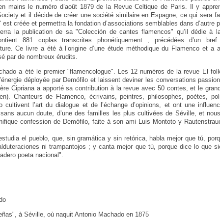
n mains le numéro d’août 1879 de la Revue Celtique de Paris. Il y appre
ociety et il décide de créer une société similaire en Espagne, ce qui sera fa
" est créée et permettra la fondation d’associations semblables dans d’autre 
ra la publication de sa "Colección de cantes flamencos" qu’il dédie à la 
ontient 881 coplas transcrites phonétiquement , précédées d’un bref
re. Ce livre a été à l’origine d’une étude méthodique du Flamenco et a att
sé par de nombreux érudits.
chado a été le premier "flamencologue". Les 12 numéros de la revue El folk
’énergie déployée par Demófilo et laissent deviner les conversations passion
ère Cipriana a apporté sa contribution à la revue avec 50 contes, et le grand
ien). Chanteurs de Flamenco, écrivains, peintres, philosophes, poètes, poli
ultivent l’art du dialogue et de l’échange d’opinions, et ont une influen
t, sans aucun doute, d’une des familles les plus cultivées de Séville, et nou
ifique confession de Demófilo, faite à son ami Luis Montoto y Rautenstrau
estudia el pueblo, que, sin gramática y sin retórica, habla mejor que tú, por
lduteraciones ni trampantojos ; y canta mejor que tú, porque dice lo que si
adero poeta nacional".
do
eñas", à Séville, où naquit Antonio Machado en 1875