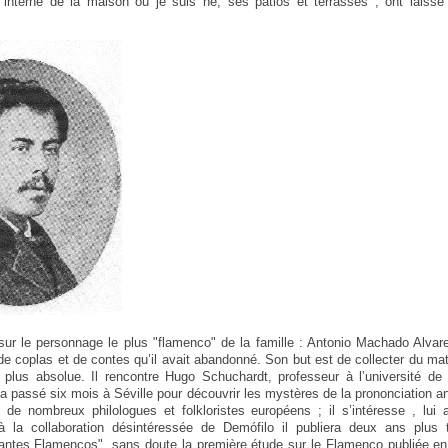
re interne de la maison où je suis né, ses patios et terrasses , ont lais
ur le personnage le plus "flamenco" de la famille : Antonio Machado Alvare
de coplas et de contes qu’il avait abandonné. Son but est de collecter du mat
 la plus absolue. Il rencontre Hugo Schuchardt, professeur à l’université de
a passé six mois à Séville pour découvrir les mystères de la prononciation an
de nombreux philologues et folkloristes européens ; il s’intéresse , lui
à la collaboration désintéressée de Demófilo il publiera deux ans plus 
antes Flamencos", sans doute la première étude sur le Flamenco publiée en