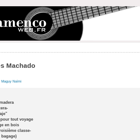
des Machado
r
Maguy Naïmi
 madera
era-
aje"
 pour tout voyage
ège en bois
oisième classe-
t bagage)