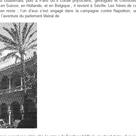
au Guatemala, puis à Paris où il côtoie physiciens, géologues et chimist
en Suisse, en Hollande, et en Belgique , il revient à Séville. Les frères de 
en reste ; l’un d’eux s’est engagé dans la campagne contre Napoléon, u
à l’aventure du parlement libéral de