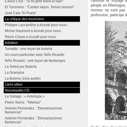
carlistes et voyage 
Carlos Cruz : "Si mi grito fuera el rayo"
périple en Allemagne, 
El Turronero : "Cantes viejos. Temas nuevos"
normes ne sont pas 
José Cala "El Poeta"
profession, participe 
La critique des musiciens
Philippe Laccarrière a écouté pour nous :
Michel Haumont a écouté pour nous :
Pierre Chaze a écouté pour nous :
Initiation
Tomatito : une leçon de bulería
Un cours particulier avec Niño Ricardo
Niño Ricardo : une leçon de fandangos
La Soleá por Bulería
La Granaína
La Bulería (1ère partie)
Liens utiles
Nouveautés CD
La Sallago : « Antología »
Pedro Sierra : "Nikelao"
Antonio Fernández : "Desvariaciones
flamencas"
Antonio Fernández : "Desvariaciones
flamencas"