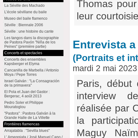
Thomas pour l
La Séville des Machado
L’école sévillane du baile
leur courtoisi
Museo del baile flamenco
Séville : Biennale 2006
Séville : une histoire du cante
Les tangos dans la discographie
Entrevista 
de Pastora Pavón "Niña de los
Peines" (première partie)
Concerts et spectacles
(Portraits et i
Concerts des ensembles
Kapsberger et Elyma
mardi 2 mai 2023
Cancanilla de Marbella / Antonio
Moya / Pepe Torres
Paris, début
Israel Galván : "La Consagración
de la primavera"
El Pola et Juan del Gastor :
interview 
Bergerac, 4 août 2013
Pedro Soler et Philippe
réalisée par
Mouratoglou
"Pastora" : Pastora Galván à la
la participat
Grande Halle de La Villette
Frontières flamencas
Maguy Naïmi
Arrajatabla : "Sevilla blues"
L’ Arpeggiata / José Manuel Cano /