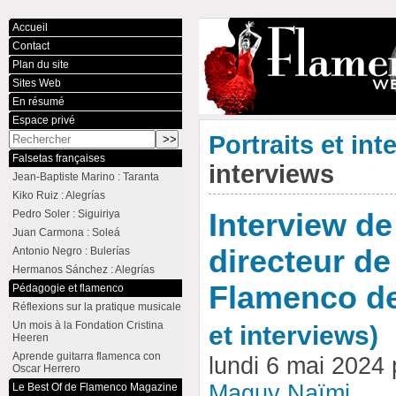
Accueil
Contact
Plan du site
Sites Web
En résumé
Espace privé
Portraits et int
Falsetas françaises
interviews
Jean-Baptiste Marino : Taranta
Kiko Ruiz : Alegrías
Pedro Soler : Siguiriya
Interview de
Juan Carmona : Soleá
directeur de
Antonio Negro : Bulerías
Hermanos Sánchez : Alegrías
Flamenco de
Pédagogie et flamenco
Réflexions sur la pratique musicale
Un mois à la Fondation Cristina
et interviews)
Heeren
Aprende guitarra flamenca con
lundi 6 mai 2024
Oscar Herrero
Maguy Naïmi
Le Best Of de Flamenco Magazine