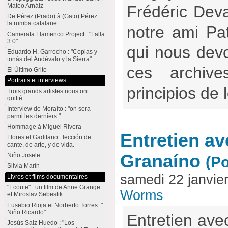
Mateo Arnáiz
Frédéric Dev
De Pérez (Prado) à (Gato) Pérez :
la rumba catalane
notre ami Pa
Camerata Flamenco Project : "Falla
3.0"
qui nous dev
Eduardo H. Garrocho : "Coplas y
tonás del Andévalo y la Sierra"
ces archive
El Último Grito
Portraits et interviews
principios de
Trois grands artistes nous ont
quitté
Interview de Moraíto : "on sera
parmi les derniers."
Hommage à Miguel Rivera
Entretien av
Flores el Gaditano : lección de
cante, de arte, y de vida.
Granaíno
Niño Josele
(Po
Silvia Marín
samedi 22 janvie
Livres et films documentaires
"Ecoute" : un film de Anne Grange
Worms
et Miroslav Sebestik
Eusebio Rioja et Norberto Torres :"
Niño Ricardo"
Entretien ave
Jesús Saiz Huedo : "Los