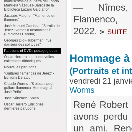
manuscritos de guitarra del Fondo
— Nîmes, 
Manuela Vázquez-Barros de la
Biblioteca Lázaro Galdiano"
Jacques Maigne : "Flamenco en
Flamenco
flammes"
José Manuel Gamboa : "Sernita de
2022.
suite
>
Jerez : vamos a acordarnos !"
(Ediciones Carena)
Georges Didi-Huberman : "Le
danseur des solitudes"
Partitions et DVDs pédagogiques
Hommage à 
Óscar Herrero : deux nouvelles
collections didactiques
Nouvelles parutions
(Portraits et i
"Guitares flamencas de Jerez" -
Editions Delatour
vendredi 21 janv
Claude Worms : "8 pièces pour
guitare flamenca. Hommage à
Worms
José Peña"
José Sánchez : Soleá
René Robert 
Oscar Herrero Ediciones :
dernières parutions.
avons perdu 
un ami. Ren