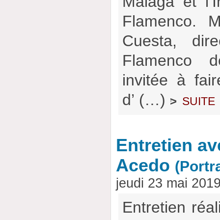
Málaga et l’I
Flamenco. M
Cuesta, dire
Flamenco de
invitée à fai
d’ (…)
suite
>
Entretien av
Acedo
(Portr
jeudi 23 mai 201
Entretien réal