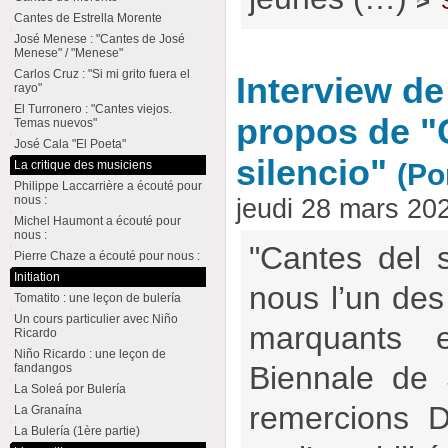
>
Cantes de Estrella Morente
José Menese : "Cantes de José
Menese" / "Menese"
Carlos Cruz : "Si mi grito fuera el
Interview d
rayo"
El Turronero : "Cantes viejos.
propos de "
Temas nuevos"
José Cala "El Poeta"
silencio"
La critique des musiciens
(Po
Philippe Laccarrière a écouté pour
nous :
jeudi 28 mars 20
Michel Haumont a écouté pour
nous :
"Cantes del s
Pierre Chaze a écouté pour nous :
Initiation
nous l’un des
Tomatito : une leçon de bulería
Un cours particulier avec Niño
marquants 
Ricardo
Niño Ricardo : une leçon de
Biennale de 
fandangos
La Soleá por Bulería
remercions D
La Granaína
La Bulería (1ère partie)