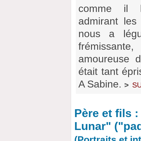
comme il l
admirant les 
nous a légu
frémissan
amoureuse d
était tant épri
A Sabine.
su
>
Père et fils 
Lunar" ("pad
(Portraits et i