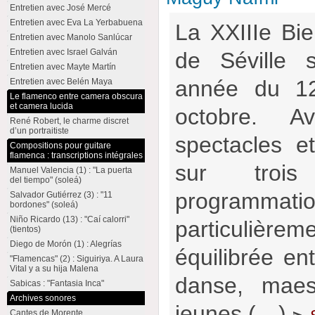
Entretien avec José Mercé
Entretien avec Eva La Yerbabuena
La XXIIIe Bi
Entretien avec Manolo Sanlúcar
Entretien avec Israel Galván
de Séville 
Entretien avec Mayte Martín
année du 1
Entretien avec Belén Maya
Le flamenco entre camera obscura
et camera lucida
octobre. Av
René Robert, le charme discret
d’un portraitiste
spectacles et
Compositions pour guitare
flamenca : transcriptions intégrales
sur trois
Manuel Valencia (1) : "La puerta
del tiempo" (soleá)
programma
Salvador Gutiérrez (3) : "11
bordones" (soleá)
Niño Ricardo (13) : "Caí calorri"
particuliè
(tientos)
Diego de Morón (1) : Alegrías
équilibrée ent
"Flamencas" (2) : Siguiriya. A Laura
Vital y a su hija Malena
danse, maes
Sabicas : "Fantasia Inca"
Archives sonores
jeunes (…)
Cantes de Morente