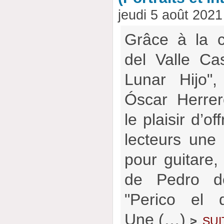
jeudi 5 août 202
Grâce à la c
del Valle Cas
Lunar Hijo"
Óscar Herre
le plaisir d’of
lecteurs une 
pour guitare,
de Pedro de
"Perico el 
Une (…)
sui
>