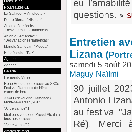
eu l’amabilit
Liens utiles
Nouveautés CD
questions.
s
La Sallago : « Antología »
>
Pedro Sierra : "Nikelao"
Antonio Fernández :
"Desvariaciones flamencas"
Antonio Fernández :
Entretien a
"Desvariaciones flamencas"
Manolo Sanlúcar : "Medea"
Lizana
(Portr
Niño Josele : "Paz"
Agenda
samedi 5 août 2
Agenda
Galerie
Maguy Naïlmi
Hernando Viñes
René Robert : deux jours au XXXe
30 juillet 20
Festival Flamenco de Nîmes -
carnet de bord
Antonio Lizan
XXVI Festival Arte Flamenco /
Mont-de-Marsan, 2014
"Ande vamos" 1
au festival "J
Meilleurs voeux de Miguel Alcala à
tous nos lecteurs
Ré). Merci 
"Ande vamos" 2
Articles de fond