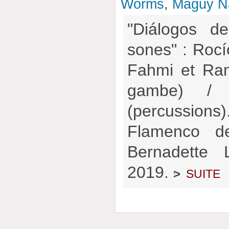
Worms
,
Maguy N
"Diálogos d
sones" : Rocí
Fahmi et Ram
gambe) / 
(percussion
Flamenco d
Bernadette 
2019.
suite
>