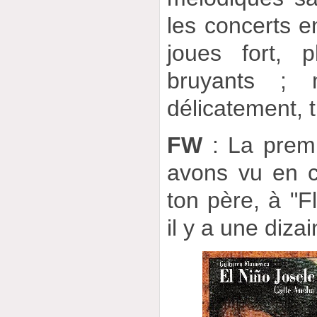
les concerts en
joues fort, 
bruyants ; 
délicatement, t
FW
: La premi
avons vu en co
ton père, à "
il y a une diza