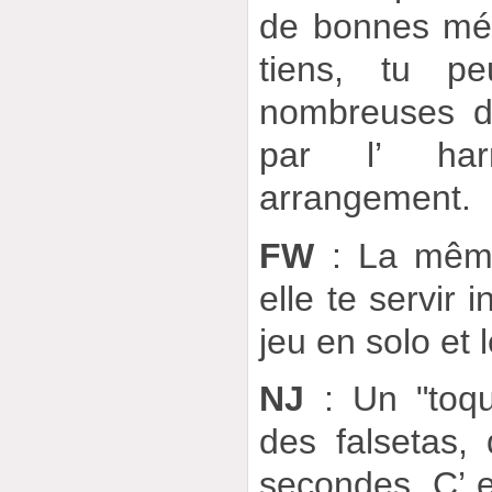
de bonnes mél
tiens, tu p
nombreuses dir
par l’ har
arrangement.
FW
: La même
elle te servir 
jeu en solo et 
NJ
: Un "toqu
des falsetas,
secondes. C’ es