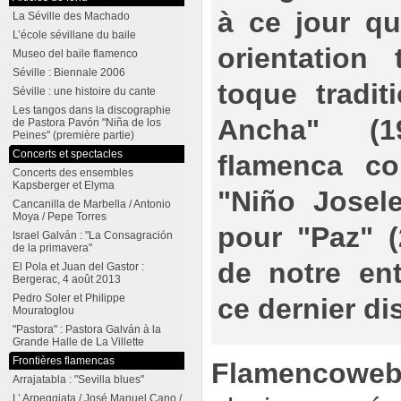
à ce jour qu
La Séville des Machado
L’école sévillane du baile
orientation 
Museo del baile flamenco
Séville : Biennale 2006
toque tradit
Séville : une histoire du cante
Les tangos dans la discographie
Ancha" (1
de Pastora Pavón "Niña de los
Peines" (première partie)
Concerts et spectacles
flamenca co
Concerts des ensembles
Kapsberger et Elyma
"Niño Josele
Cancanilla de Marbella / Antonio
Moya / Pepe Torres
pour "Paz" (
Israel Galván : "La Consagración
de la primavera"
de notre ent
El Pola et Juan del Gastor :
Bergerac, 4 août 2013
Pedro Soler et Philippe
ce dernier di
Mouratoglou
"Pastora" : Pastora Galván à la
Grande Halle de La Villette
Frontières flamencas
Flamencowe
Arrajatabla : "Sevilla blues"
L’ Arpeggiata / José Manuel Cano /