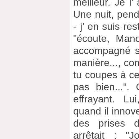
meilleur. Je l
Une nuit, pend
- j’ en suis rest
"écoute, Man
accompagné s
manière..., com
tu coupes à cet
pas bien...".
effrayant. Lu
quand il innove,
des prises 
arrêtait : "