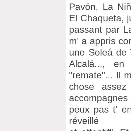
Pavón, La Niñ
El Chaqueta, 
passant par La
m’ a appris 
une Soleá de 
Alcalá..., en
"remate"... Il 
chose assez 
accompagnes 
peux pas t’ end
réveillé