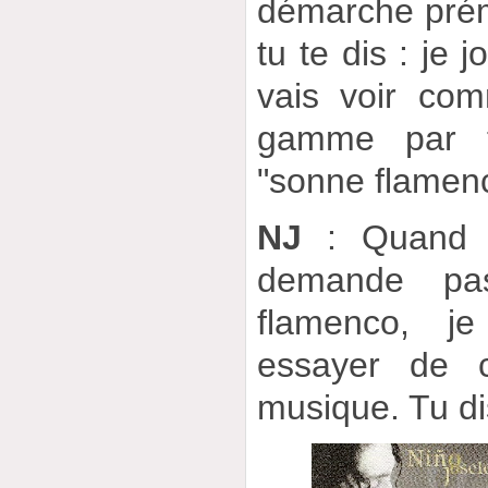
démarche prém
tu te dis : je j
vais voir com
gamme par 
"sonne flamen
NJ
: Quand j
demande pa
flamenco, j
essayer de 
musique. Tu di