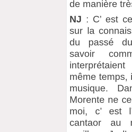
de manière tr
NJ
: C’ est ce
sur la connai
du passé du 
savoir com
interprétaie
même temps, il 
musique. Da
Morente ne ces
moi, c’ est 
cantaor au 