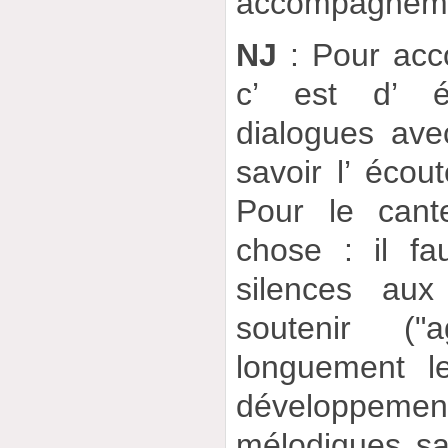
accompagnem
NJ
: Pour acc
c’ est d’ é
dialogues avec
savoir l’ écout
Pour le cant
chose : il fa
silences aux
soutenir ("
longuement l
développem
mélodiques sa