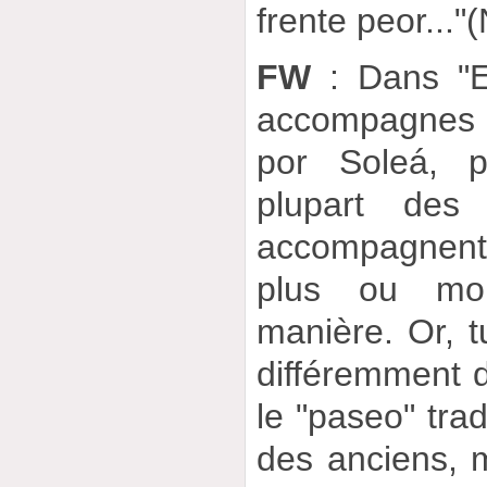
frente peor..."(
FW
: Dans "El
accompagnes
por Soleá, 
plupart des 
accompagnen
plus ou mo
manière. Or, t
différemment d
le "paseo" trad
des anciens, m