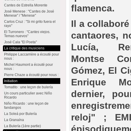
flamenca.
Cantes de Estrella Morente
José Menese : "Cantes de José
Menese" / "Menese"
Il a collabo
Carlos Cruz : "Si mi grito fuera el
rayo"
El Turronero : "Cantes viejos.
cantaores, 
Temas nuevos"
José Cala "El Poeta"
Lucía, Re
La critique des musiciens
Philippe Laccarrière a écouté pour
Montse Co
nous :
Michel Haumont a écouté pour
Gómez, El Ci
nous :
Pierre Chaze a écouté pour nous :
Enrique M
Initiation
Tomatito : une leçon de bulería
dernier, po
Un cours particulier avec Niño
Ricardo
enregistrem
Niño Ricardo : une leçon de
fandangos
La Soleá por Bulería
reloj" ; EMI
La Granaína
épisodiquem
La Bulería (1ère partie)