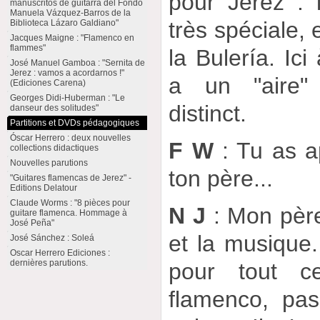
pour Jerez : 
manuscritos de guitarra del Fondo
Manuela Vázquez-Barros de la
très spéciale, 
Biblioteca Lázaro Galdiano"
Jacques Maigne : "Flamenco en
flammes"
la Bulería. Ici
José Manuel Gamboa : "Sernita de
Jerez : vamos a acordarnos !"
a un "aire" 
(Ediciones Carena)
Georges Didi-Huberman : "Le
distinct.
danseur des solitudes"
Partitions et DVDs pédagogiques
Óscar Herrero : deux nouvelles
F W
: Tu as ap
collections didactiques
Nouvelles parutions
ton père...
"Guitares flamencas de Jerez" -
Editions Delatour
Claude Worms : "8 pièces pour
N J
: Mon père
guitare flamenca. Hommage à
José Peña"
et la musique.
José Sánchez : Soleá
Oscar Herrero Ediciones :
dernières parutions.
pour tout c
flamenco, pa