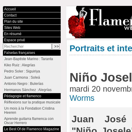
Accueil
Contact
Plan du site
Sites Web
En résumé
Espace privé
Portraits et int
Falsetas françaises
Jean-Baptiste Marino : Taranta
Kiko Ruiz : Alegrías
Pedro Soler : Siguiriya
Niño Jose
Juan Carmona : Soleá
Antonio Negro : Bulerías
mardi 20 novemb
Hermanos Sánchez : Alegrías
Worms
Pédagogie et flamenco
Réflexions sur la pratique musicale
Un mois à la Fondation Cristina
Heeren
Juan José 
Aprende guitarra flamenca con
Oscar Herrero
"Niño Josele
Le Best Of de Flamenco Magazine