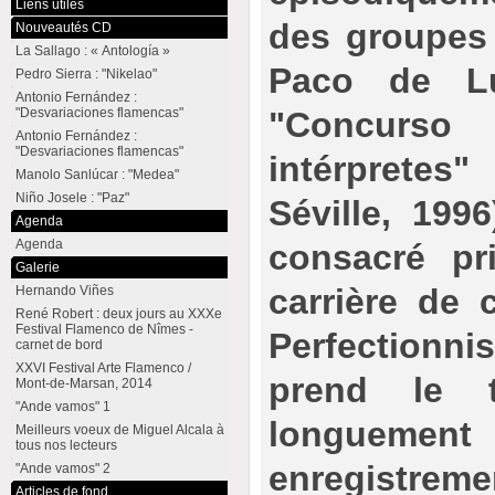
Liens utiles
des groupes 
Nouveautés CD
La Sallago : « Antología »
Paco de Lu
Pedro Sierra : "Nikelao"
Antonio Fernández :
"Desvariaciones flamencas"
"Concurs
Antonio Fernández :
"Desvariaciones flamencas"
intérprete
Manolo Sanlúcar : "Medea"
Niño Josele : "Paz"
Séville, 1996
Agenda
Agenda
consacré pri
Galerie
carrière de c
Hernando Viñes
René Robert : deux jours au XXXe
Festival Flamenco de Nîmes -
Perfectionn
carnet de bord
XXVI Festival Arte Flamenco /
prend le 
Mont-de-Marsan, 2014
"Ande vamos" 1
longu
Meilleurs voeux de Miguel Alcala à
tous nos lecteurs
enregistremen
"Ande vamos" 2
Articles de fond