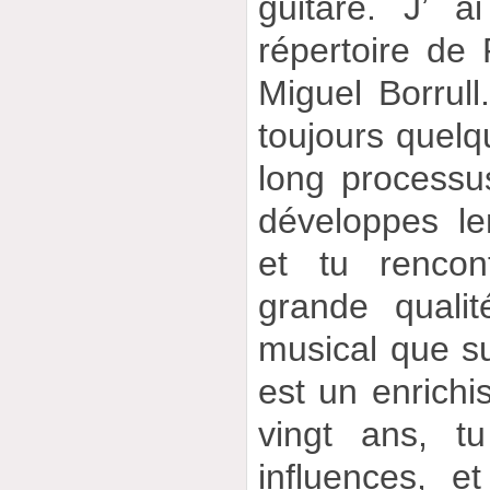
guitare. J’ a
répertoire d
Miguel Borrull.
toujours quelqu
long processu
développes le
et tu renco
grande qualit
musical que su
est un enrichi
vingt ans, t
influences, e