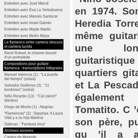
Entretien avec José Mercé
en 1974. So
Entretien avec Eva La Yerbabuena
Entretien avec Manolo Sanlúcar
Heredia Torre
Entretien avec Israel Galván
Entretien avec Mayte Martín
même guitari
Entretien avec Belén Maya
Le flamenco entre camera obscura
une long
et camera lucida
René Robert, le charme discret
guitarist
d’un portraitiste
Compositions pour guitare
flamenca : transcriptions intégrales
quartiers gi
Manuel Valencia (1) : "La puerta
del tiempo" (soleá)
et La Pescad
Salvador Gutiérrez (3) : "11
bordones" (soleá)
également
Niño Ricardo (13) : "Caí calorri"
(tientos)
Tomatito. C ’
Diego de Morón (1) : Alegrías
"Flamencas" (2) : Siguiriya. A Laura
Vital y a su hija Malena
son père, pu
Sabicas : "Fantasia Inca"
Archives sonores
qu ’il a a
Cantes de Morente