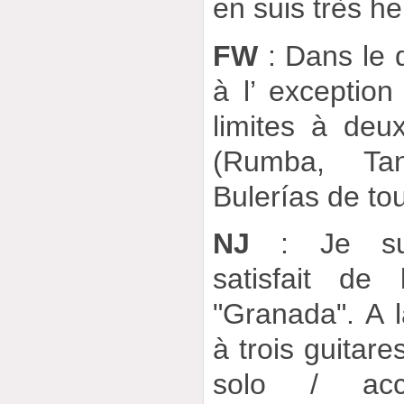
en suis très h
FW
: Dans le 
à l’ exceptio
limites à deu
(Rumba, Tang
Bulerías de tou
NJ
: Je suis
satisfait de 
"Granada". A l
à trois guitare
solo / acc