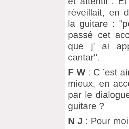
et attentif". E
réveillait, en
la guitare : "
passé cet acc
que j’ ai ap
cantar".
F W
: C ’est a
mieux, en acc
par le dialogue
guitare ?
N J
: Pour moi,