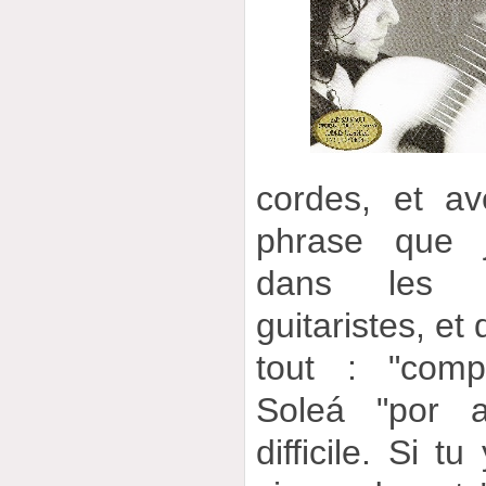
cordes, et av
phrase que j
dans les d
guitaristes, et
tout : "comp
Soleá "por a
difficile. Si t