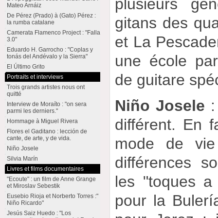
plusieurs gén
Mateo Arnáiz
De Pérez (Prado) à (Gato) Pérez :
gitans des qu
la rumba catalane
Camerata Flamenco Project : "Falla
et La Pescader
3.0"
Eduardo H. Garrocho : "Coplas y
une école part
tonás del Andévalo y la Sierra"
El Último Grito
de guitare spé
Portraits et interviews
Trois grands artistes nous ont
quitté
Niño Josele
:
Interview de Moraíto : "on sera
parmi les derniers."
différent. En f
Hommage à Miguel Rivera
Flores el Gaditano : lección de
mode de vie (
cante, de arte, y de vida.
Niño Josele
différences s
Silvia Marín
Livres et films documentaires
les "toques a
"Ecoute" : un film de Anne Grange
et Miroslav Sebestik
pour la Bulerí
Eusebio Rioja et Norberto Torres :"
Niño Ricardo"
Jesús Saiz Huedo : "Los