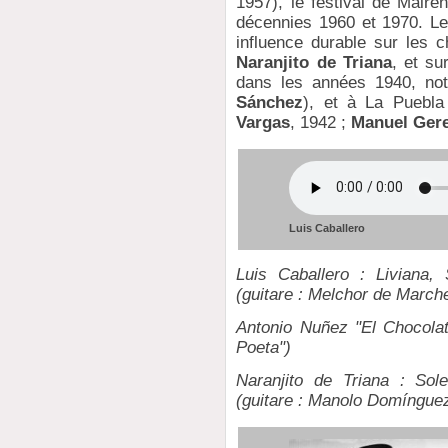
1957), le festival de Maire
décennies 1960 et 1970. Le
influence durable sur les c
Naranjito de Triana
, et su
dans les années 1940, no
Sánchez
), et à La Puebla
Vargas
, 1942 ;
Manuel Ger
Luis Caballero
Luis Caballero : Liviana,
(guitare : Melchor de March
Antonio Nuñez "El Chocolate
Poeta")
Naranjito de Triana : Sol
(guitare : Manolo Domíngue