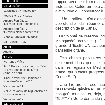
Liens utiles
rapport avec leur forme actu
Nouveautés CD
Estébanez Calderón note au
d’évolution qui conduiront à
La Sallago : « Antología »
Pedro Sierra : "Nikelao"
_ Un milieu d’aficiona
Antonio Fernández :
approfondie du répertoir
"Desvariaciones flamencas"
description de la Caña).
Antonio Fernández :
"Desvariaciones flamencas"
_ La volonté de création ind
Manolo Sanlúcar : "Medea"
Malagueña) nouvelle (…), 
Niño Josele : "Paz"
grande difficulté…". L’aute
Agenda
danseuse gitane.
Agenda
Galerie
_ Des chants populaires r
Hernando Viñes
seulement dans quelques 
René Robert : deux jours au XXXe
dans les régions de Medina 
Festival Flamenco de Nîmes -
arabe, qui s’éteint progre
carnet de bord
Conde Sol").
XXVI Festival Arte Flamenco /
Mont-de-Marsan, 2014
_ Une hiérarchie reconnue
"Ande vamos" 1
"Assemblée générale", au c
Meilleurs voeux de Miguel Alcala à
bon goût musical, et, déjà, d
tous nos lecteurs
"
El Fillo
" ("Je te demande (…
"Ande vamos" 2
Articles de fond