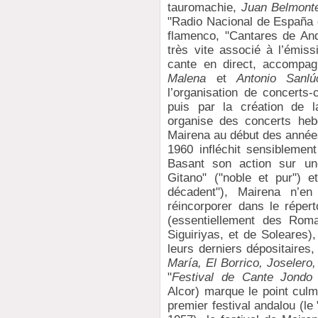
tauromachie,
Juan Belmont
"Radio Nacional de España 
flamenco, "Cantares de And
très vite associé à l’émiss
cante en direct, accompag
Malena
et
Antonio Sanlú
l’organisation de concerts-
puis par la création de 
organise des concerts hebd
Mairena au début des anné
1960 infléchit sensiblement
Basant son action sur une
Gitano" ("noble et pur") 
décadent"), Mairena n’e
réincorporer dans le répert
(essentiellement des Rom
Siguiriyas, et de Soleares)
leurs derniers dépositaire
María, El Borrico, Joselero,
"
Festival de Cante Jondo
Alcor) marque le point culm
premier festival andalou (le 