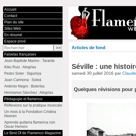
Accueil
Contact
Plan du site
Sites Web
En résumé
Espace privé
Articles de fond
Falsetas françaises
Jean-Baptiste Marino : Taranta
Séville : une histoi
Kiko Ruiz : Alegrías
samedi 30 juillet 2016 par
Claud
Pedro Soler : Siguiriya
Juan Carmona : Soleá
Antonio Negro : Bulerías
Quelques révisions pour p
Hermanos Sánchez : Alegrías
Pédagogie et flamenco
Réflexions sur la pratique musicale
Un mois à la Fondation Cristina
Heeren
Aprende guitarra flamenca con
Oscar Herrero
Le Best Of de Flamenco Magazine