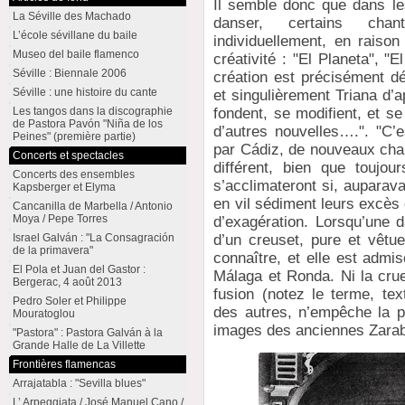
Il semble donc que dans le
La Séville des Machado
danser, certains cha
L’école sévillane du baile
individuellement, en raison
Museo del baile flamenco
créativité : "El Planeta", 
Séville : Biennale 2006
création est précisément dé
Séville : une histoire du cante
et singulièrement Triana d’apr
Les tangos dans la discographie
fondent, se modifient, et 
de Pastora Pavón "Niña de los
d’autres nouvelles….". "C’e
Peines" (première partie)
par Cádiz, de nouveaux chan
Concerts et spectacles
différent, bien que toujou
Concerts des ensembles
s’acclimateront si, auparava
Kapsberger et Elyma
en vil sédiment leurs excès
Cancanilla de Marbella / Antonio
Moya / Pepe Torres
d’exagération. Lorsqu’une 
Israel Galván : "La Consagración
d’un creuset, pure et vêtue
de la primavera"
connaître, et elle est admi
El Pola et Juan del Gastor :
Málaga et Ronda. Ni la crue
Bergerac, 4 août 2013
fusion (notez le terme, te
Pedro Soler et Philippe
des autres, n’empêche la p
Mouratoglou
images des anciennes Zara
"Pastora" : Pastora Galván à la
Grande Halle de La Villette
Frontières flamencas
Arrajatabla : "Sevilla blues"
L’ Arpeggiata / José Manuel Cano /