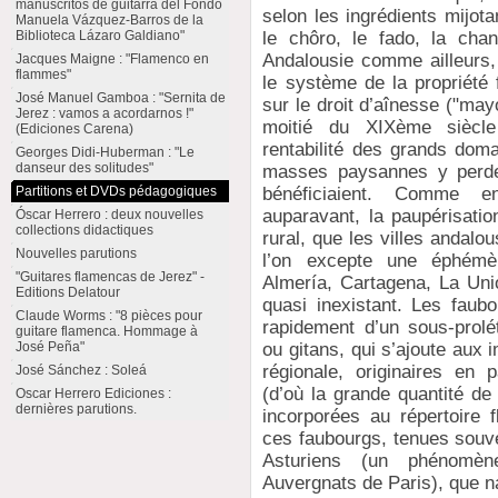
manuscritos de guitarra del Fondo
selon les ingrédients mijota
Manuela Vázquez-Barros de la
Biblioteca Lázaro Galdiano"
le chôro, le fado, la cha
Andalousie comme ailleurs, 
Jacques Maigne : "Flamenco en
flammes"
le système de la propriété 
José Manuel Gamboa : "Sernita de
sur le droit d’aînesse ("ma
Jerez : vamos a acordarnos !"
moitié du XIXème siècle 
(Ediciones Carena)
rentabilité des grands doma
Georges Didi-Huberman : "Le
danseur des solitudes"
masses paysannes y perdent
Partitions et DVDs pédagogiques
bénéficiaient. Comme 
auparavant, la paupérisati
Óscar Herrero : deux nouvelles
collections didactiques
rural, que les villes andalo
Nouvelles parutions
l’on excepte une éphémère
"Guitares flamencas de Jerez" -
Almería, Cartagena, La Unión
Editions Delatour
quasi inexistant. Les faubo
Claude Worms : "8 pièces pour
rapidement d’un sous-prolé
guitare flamenca. Hommage à
José Peña"
ou gitans, qui s’ajoute aux i
régionale, originaires en 
José Sánchez : Soleá
(d’où la grande quantité de
Oscar Herrero Ediciones :
dernières parutions.
incorporées au répertoire 
ces faubourgs, tenues souv
Asturiens (un phénomè
Auvergnats de Paris), que na