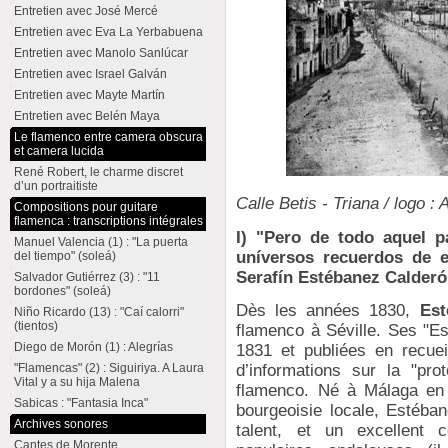
Entretien avec José Mercé
Entretien avec Eva La Yerbabuena
Entretien avec Manolo Sanlúcar
Entretien avec Israel Galván
Entretien avec Mayte Martín
Entretien avec Belén Maya
Le flamenco entre camera obscura
et camera lucida
René Robert, le charme discret
d’un portraitiste
Calle Betis - Triana / logo 
Compositions pour guitare
flamenca : transcriptions intégrales
I
) "Pero de todo aquel pa
Manuel Valencia (1) : "La puerta
uníversos recuerdos de e
del tiempo" (soleá)
Serafín Estébanez Calderón
Salvador Gutiérrez (3) : "11
bordones" (soleá)
Dès les années 1830,
Est
Niño Ricardo (13) : "Caí calorri"
(tientos)
flamenco à Séville. Ses "Es
Diego de Morón (1) : Alegrías
1831 et publiées en recue
d’informations sur la "pr
"Flamencas" (2) : Siguiriya. A Laura
Vital y a su hija Malena
flamenco. Né à Málaga en 
Sabicas : "Fantasia Inca"
bourgeoisie locale, Estéban
Archives sonores
talent, et un excellent c
Cantes de Morente