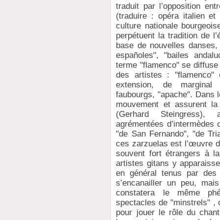
traduit par l’opposition en
(traduire : opéra italien e
culture nationale bourgeoi
perpétuent la tradition de l
base de nouvelles danses, 
españoles", "bailes andalu
terme "flamenco" se diffuse 
des artistes : "flamenco"
extension, de marginal
faubourgs, "apache". Dans l
mouvement et assurent la 
(Gerhard Steingress), 
agrémentées d’intermèdes ch
"de San Fernando", "de Tri
ces zarzuelas est l’œuvre d
souvent fort étrangers à l
artistes gitans y apparaiss
en général tenus par des 
s’encanailler un peu, mai
constatera le même phé
spectacles de "minstrels" ,
pour jouer le rôle du chan