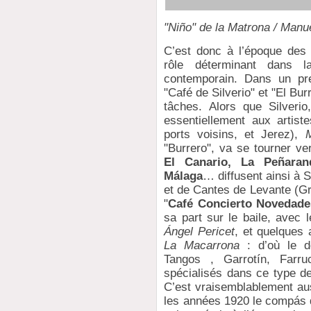
"Niño" de la Matrona / Manue
C’est donc à l’époque des 
rôle déterminant dans l
contemporain. Dans un pre
"Café de Silverio" et "El Bur
tâches. Alors que Silverio
essentiellement aux artis
ports voisins, et Jerez),
"Burrero", va se tourner ve
El Canario, La Peñaran
Málaga
… diffusent ainsi à
et de Cantes de Levante (G
"
Café Concierto Novedade
sa part sur le baile, avec 
Ángel Pericet
, et quelques
La Macarrona
: d’où le dé
Tangos , Garrotín, Farr
spécialisés dans ce type d
C’est vraisemblablement au
les années 1920 le compás 