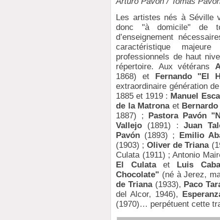
Arturo Pavón / Tomás Pavón
Les artistes nés à Séville 
donc "à domicile" de to
d’enseignement nécessaire
caractéristique majeur
professionnels de haut nive
répertoire. Aux vétérans
A
1868) et
Fernando "El H
extraordinaire génération de
1885 et 1919 :
Manuel Esca
de la Matrona
et
Bernardo 
1887) ;
Pastora Pavón "N
Vallejo
(1891) :
Juan Tal
Pavón
(1893) ;
Emilio Ab
(1903) ;
Oliver de Triana
(1
Culata (1911) ; Antonio Mair
El Culata
et
Luis Caba
Chocolate"
(né à Jerez, mai
de Triana
(1933),
Paco Tar
del Alcor, 1946),
Esperanz
(1970)… perpétuent cette tra