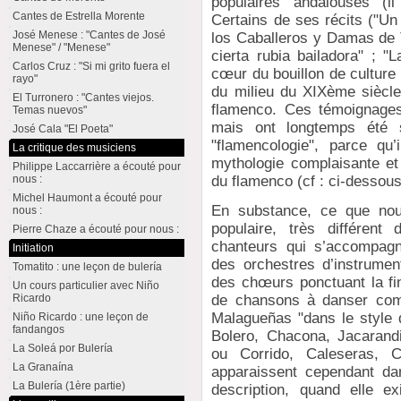
populaires andalouses (il
Cantes de Estrella Morente
Certains de ses récits ("Un
José Menese : "Cantes de José
los Caballeros y Damas de T
Menese" / "Menese"
cierta rubia bailadora" ; "
Carlos Cruz : "Si mi grito fuera el
cœur du bouillon de culture
rayo"
du milieu du XIXème siècl
El Turronero : "Cantes viejos.
flamenco. Ces témoignages
Temas nuevos"
mais ont longtemps été 
José Cala "El Poeta"
"flamencologie", parce qu’
La critique des musiciens
mythologie complaisante et 
Philippe Laccarrière a écouté pour
du flamenco (cf : ci-dessous
nous :
Michel Haumont a écouté pour
En substance, ce que nous 
nous :
populaire, très différent
Pierre Chaze a écouté pour nous :
chanteurs qui s’accompagn
Initiation
des orchestres d’instrumen
Tomatito : une leçon de bulería
des chœurs ponctuant la f
Un cours particulier avec Niño
Ricardo
de chansons à danser comm
Malagueñas "dans le style 
Niño Ricardo : une leçon de
fandangos
Bolero, Chacona, Jacarand
La Soleá por Bulería
ou Corrido, Caleseras,
La Granaína
apparaissent cependant dan
La Bulería (1ère partie)
description, quand elle e