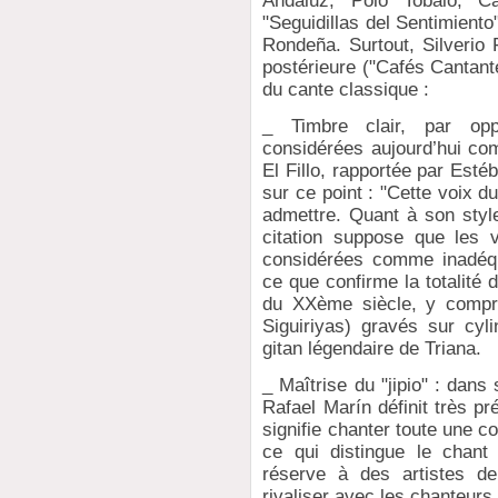
Andaluz, Polo Tobalo, Cañ
"Seguidillas del Sentimiento"
Rondeña. Surtout, Silverio 
postérieure ("Cafés Cantant
du cante classique :
_ Timbre clair, par opp
considérées aujourd’hui co
El Fillo, rapportée par Esté
sur ce point : "Cette voix d
admettre. Quant à son style,
citation suppose que les v
considérées comme inadéqu
ce que confirme la totalité 
du XXème siècle, y compri
Siguiriyas) gravés sur cyl
gitan légendaire de Triana.
_ Maîtrise du "jipio" : dan
Rafael Marín définit très pr
signifie chanter toute une c
ce qui distingue le chant 
réserve à des artistes de
rivaliser avec les chanteurs