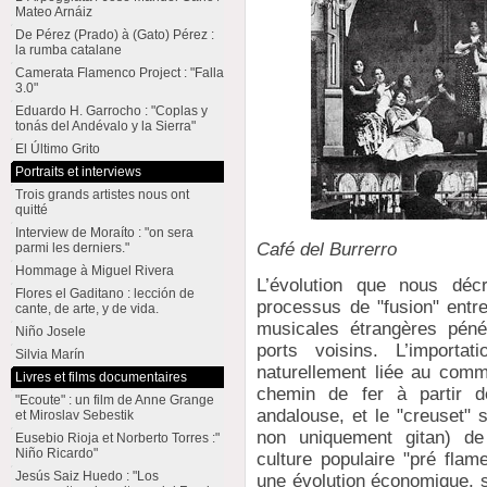
Mateo Arnáiz
De Pérez (Prado) à (Gato) Pérez :
la rumba catalane
Camerata Flamenco Project : "Falla
3.0"
Eduardo H. Garrocho : "Coplas y
tonás del Andévalo y la Sierra"
El Último Grito
Portraits et interviews
Trois grands artistes nous ont
quitté
Interview de Moraíto : "on sera
Café del Burrerro
parmi les derniers."
Hommage à Miguel Rivera
L’évolution que nous déc
Flores el Gaditano : lección de
processus de "fusion" entre
cante, de arte, y de vida.
musicales étrangères péné
Niño Josele
ports voisins. L’importa
Silvia Marín
naturellement liée au comme
Livres et films documentaires
chemin de fer à partir d
"Ecoute" : un film de Anne Grange
andalouse, et le "creuset" 
et Miroslav Sebestik
non uniquement gitan) de 
Eusebio Rioja et Norberto Torres :"
Niño Ricardo"
culture populaire "pré flam
Jesús Saiz Huedo : "Los
une évolution économique, so