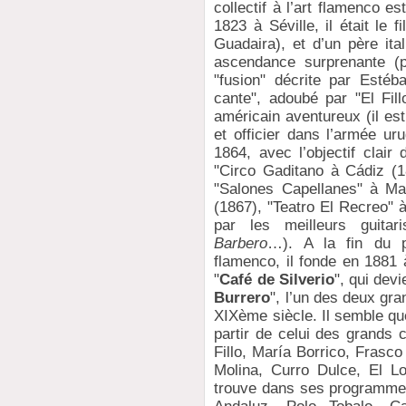
collectif à l’art flamenco es
1823 à Séville, il était le
Guadaira), et d’un père ita
ascendance surprenante (p
"fusion" décrite par Estéb
cante", adoubé par "El Fil
américain aventureux (il e
et officier dans l’armée ur
1864, avec l’objectif clair
"Circo Gaditano à Cádiz (1
"Salones Capellanes" à Mad
(1867), "Teatro El Recreo"
par les meilleurs guitar
Barbero
…). A la fin du p
flamenco, il fonde en 1881 
"
Café de Silverio
", qui dev
Burrero
", l’un des deux gra
XIXème siècle. Il semble que
partir de celui des grands 
Fillo, María Borrico, Frasc
Molina, Curro Dulce, El 
trouve dans ses programmes