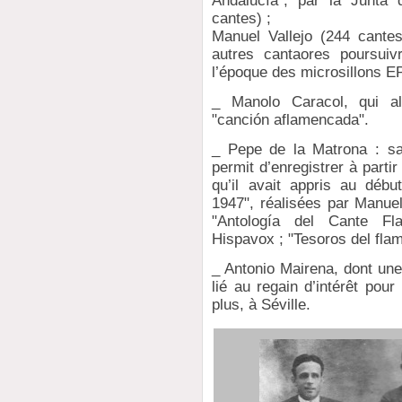
Andalucía", par la Junta
cantes) ;
Manuel Vallejo (244 cantes
autres cantaores poursuiv
l’époque des microsillons EP
_ Manolo Caracol, qui al
"canción aflamencada".
_ Pepe de la Matrona : sa l
permit d’enregistrer à parti
qu’il avait appris au débu
1947", réalisées par Manu
"Antología del Cante Fl
Hispavox ; "Tesoros del fla
_ Antonio Mairena, dont une
lié au regain d’intérêt pour 
plus, à Séville.