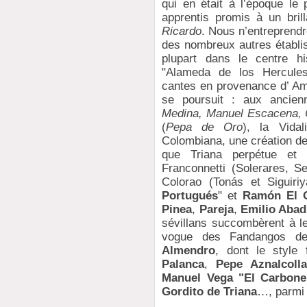
qui en était à l’époque le 
apprentis promis à un bril
Ricardo
. Nous n’entreprendr
des nombreux autres établi
plupart dans le centre hi
"Alameda de los Hercules"
cantes en provenance d’ Amé
se poursuit : aux ancien
Medina, Manuel Escacena, 
(
Pepa de Oro
), la Vidal
Colombiana, une création d
que Triana perpétue et d
Franconnetti (Solerares, Se
Colorao (Tonás et Siguiri
Portugués
" et
Ramón El O
Pinea
,
Pareja
,
Emilio Abad
sévillans succombèrent à le
vogue des Fandangos de
Almendro
, dont le style
Palanca
,
Pepe Aznalcolla
Manuel Vega "El Carboner
Gordito de Triana
…, parmi 