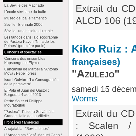
Extrait du CD
La Séville des Machado
L’école sévillane du baile
ALCD 106 (1
Museo del baile flamenco
Séville : Biennale 2006
Séville : une histoire du cante
Les tangos dans la discographie
de Pastora Pavón "Niña de los
Kiko Ruiz : 
Peines" (première partie)
Concerts et spectacles
Concerts des ensembles
françaises)
Kapsberger et Elyma
Cancanilla de Marbella / Antonio
"Azulejo"
Moya / Pepe Torres
Israel Galván : "La Consagración
de la primavera"
samedi 15 décem
El Pola et Juan del Gastor :
Bergerac, 4 août 2013
Worms
Pedro Soler et Philippe
Mouratoglou
Extrait du C
"Pastora" : Pastora Galván à la
Grande Halle de La Villette
Frontières flamencas
: Scalen 
Arrajatabla : "Sevilla blues"
L’ Arpeggiata / José Manuel Cano /