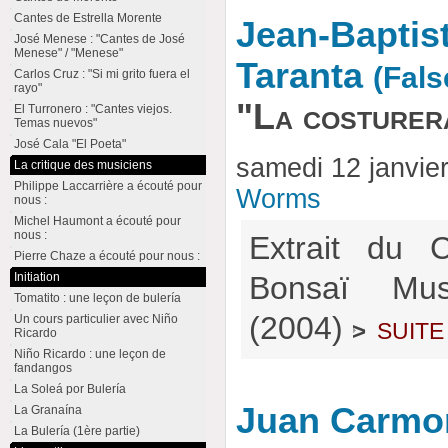
Cantes de Estrella Morente
Jean-Baptist
José Menese : "Cantes de José
Menese" / "Menese"
Taranta
(Fals
Carlos Cruz : "Si mi grito fuera el
rayo"
"La costurer
El Turronero : "Cantes viejos.
Temas nuevos"
José Cala "El Poeta"
samedi 12 janvie
La critique des musiciens
Philippe Laccarrière a écouté pour
Worms
nous :
Michel Haumont a écouté pour
nous :
Extrait du 
Pierre Chaze a écouté pour nous :
Initiation
Bonsaï Mu
Tomatito : une leçon de bulería
(2004)
suite
Un cours particulier avec Niño
>
Ricardo
Niño Ricardo : une leçon de
fandangos
La Soleá por Bulería
Juan Carmon
La Granaína
La Bulería (1ère partie)