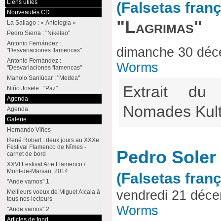
Liens utiles
(Falsetas fran
Nouveautés CD
"Lagrimas"
La Sallago : « Antología »
Pedro Sierra : "Nikelao"
Antonio Fernández :
dimanche 30 déc
"Desvariaciones flamencas"
Antonio Fernández :
Worms
"Desvariaciones flamencas"
Manolo Sanlúcar : "Medea"
Extrait du
Niño Josele : "Paz"
Agenda
Nomades Kul
Agenda
Galerie
Hernando Viñes
René Robert : deux jours au XXXe
Festival Flamenco de Nîmes -
Pedro Soler 
carnet de bord
XXVI Festival Arte Flamenco /
Mont-de-Marsan, 2014
(Falsetas fran
"Ande vamos" 1
vendredi 21 déc
Meilleurs voeux de Miguel Alcala à
tous nos lecteurs
Worms
"Ande vamos" 2
Articles de fond