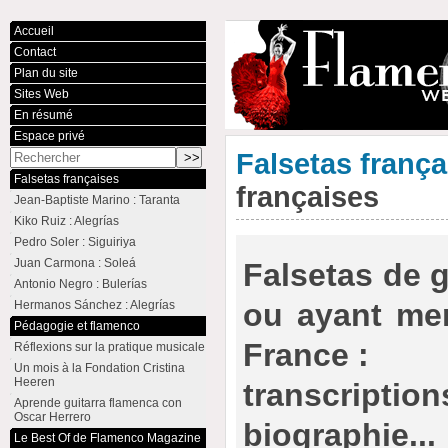
Accueil
Contact
Plan du site
Sites Web
En résumé
Espace privé
Falsetas frança
Falsetas françaises
françaises
Jean-Baptiste Marino : Taranta
Kiko Ruiz : Alegrías
Pedro Soler : Siguiriya
Juan Carmona : Soleá
Falsetas de g
Antonio Negro : Bulerías
ou ayant men
Hermanos Sánchez : Alegrías
Pédagogie et flamenco
France :
Réflexions sur la pratique musicale
Un mois à la Fondation Cristina
Heeren
transcript
Aprende guitarra flamenca con
Oscar Herrero
biographie...
Le Best Of de Flamenco Magazine