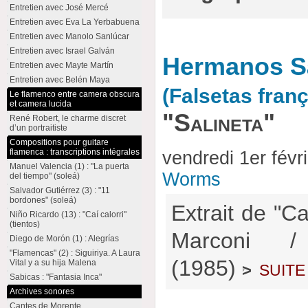
Entretien avec José Mercé
Entretien avec Eva La Yerbabuena
Entretien avec Manolo Sanlúcar
Entretien avec Israel Galván
Hermanos Sá
Entretien avec Mayte Martín
Entretien avec Belén Maya
(Falsetas fran
Le flamenco entre camera obscura
et camera lucida
"Salineta"
René Robert, le charme discret
d’un portraitiste
Compositions pour guitare
flamenca : transcriptions intégrales
vendredi 1er févr
Manuel Valencia (1) : "La puerta
Worms
del tiempo" (soleá)
Salvador Gutiérrez (3) : "11
bordones" (soleá)
Extrait de "C
Niño Ricardo (13) : "Caí calorri"
(tientos)
Marconi 
Diego de Morón (1) : Alegrías
"Flamencas" (2) : Siguiriya. A Laura
(1985)
suite
Vital y a su hija Malena
>
Sabicas : "Fantasia Inca"
Archives sonores
Cantes de Morente