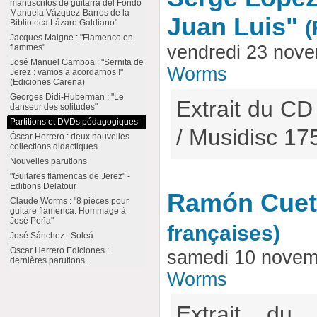
manuscritos de guitarra del Fondo
Manuela Vázquez-Barros de la
Juan Luis"
(
Biblioteca Lázaro Galdiano"
Jacques Maigne : "Flamenco en
vendredi 23 nov
flammes"
José Manuel Gamboa : "Sernita de
Worms
Jerez : vamos a acordarnos !"
(Ediciones Carena)
Georges Didi-Huberman : "Le
Extrait du CD 
danseur des solitudes"
Partitions et DVDs pédagogiques
/ Musidisc 1
Óscar Herrero : deux nouvelles
collections didactiques
Nouvelles parutions
"Guitares flamencas de Jerez" -
Editions Delatour
Ramón Cueto
Claude Worms : "8 pièces pour
guitare flamenca. Hommage à
José Peña"
françaises)
José Sánchez : Soleá
Oscar Herrero Ediciones :
samedi 10 novem
dernières parutions.
Worms
Extrait du