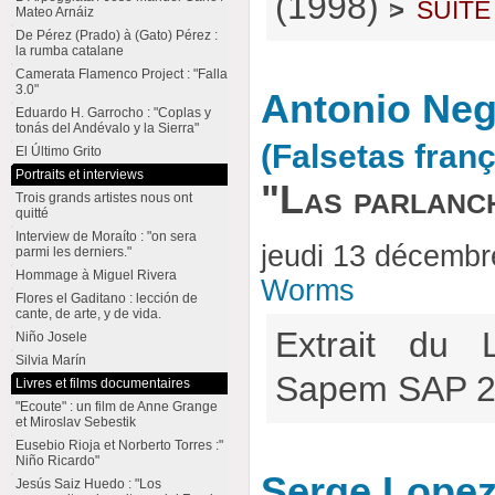
(1998)
suite
>
Mateo Arnáiz
De Pérez (Prado) à (Gato) Pérez :
la rumba catalane
Camerata Flamenco Project : "Falla
3.0"
Antonio Neg
Eduardo H. Garrocho : "Coplas y
tonás del Andévalo y la Sierra"
(Falsetas fran
El Último Grito
Portraits et interviews
"Las parlanc
Trois grands artistes nous ont
quitté
Interview de Moraíto : "on sera
jeudi 13 décemb
parmi les derniers."
Hommage à Miguel Rivera
Worms
Flores el Gaditano : lección de
cante, de arte, y de vida.
Extrait du 
Niño Josele
Silvia Marín
Sapem SAP 2
Livres et films documentaires
"Ecoute" : un film de Anne Grange
et Miroslav Sebestik
Eusebio Rioja et Norberto Torres :"
Niño Ricardo"
Serge Lopez
Jesús Saiz Huedo : "Los