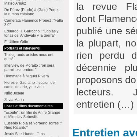
la revue Fl
Mateo Arnáiz
De Pérez (Prado) à (Gato) Pérez :
la rumba catalane
dont Flamencow
Camerata Flamenco Project : "Falla
3.0"
publié une sér
Eduardo H. Garrocho : "Coplas y
tonás del Andévalo y la Sierra"
la plupart, no
El Último Grito
Portraits et interviews
rien perdu d
Trois grands artistes nous ont
quitté
décennie pl
Interview de Moraíto : "on sera
parmi les derniers."
Hommage à Miguel Rivera
proposons don
Flores el Gaditano : lección de
cante, de arte, y de vida.
lecteurs.
Niño Josele
Silvia Marín
entretien (…)
Livres et films documentaires
"Ecoute" : un film de Anne Grange
et Miroslav Sebestik
Eusebio Rioja et Norberto Torres :"
Niño Ricardo"
Entretien a
Jesús Saiz Huedo : "Los