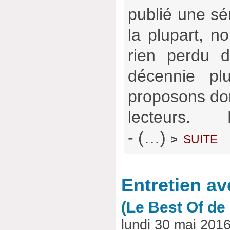
publié une sér
la plupart, no
rien perdu d
décennie pl
proposons don
lecteurs.
- (…)
suite
>
Entretien av
(Le Best Of d
lundi 30 mai 201