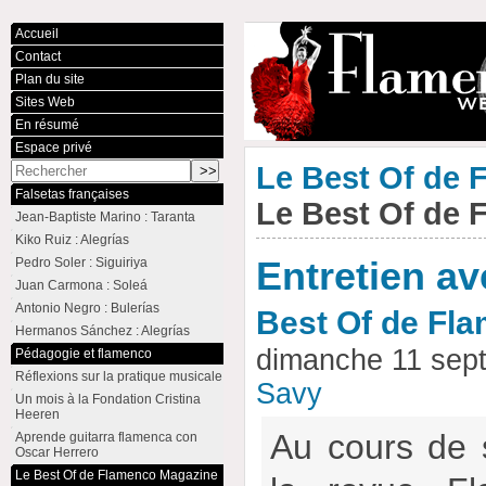
Accueil
Contact
Plan du site
Sites Web
En résumé
Espace privé
Le Best Of de
Falsetas françaises
Le Best Of de
Jean-Baptiste Marino : Taranta
Kiko Ruiz : Alegrías
Pedro Soler : Siguiriya
Entretien a
Juan Carmona : Soleá
Antonio Negro : Bulerías
Best Of de Fl
Hermanos Sánchez : Alegrías
dimanche 11 sep
Pédagogie et flamenco
Réflexions sur la pratique musicale
Savy
Un mois à la Fondation Cristina
Heeren
Au cours de 
Aprende guitarra flamenca con
Oscar Herrero
Le Best Of de Flamenco Magazine