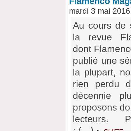
Flamenco Mag
mardi 3 mai 2016
Au cours de 
la revue Fl
dont Flamencow
publié une sér
la plupart, no
rien perdu d
décennie pl
proposons don
lecteurs. P
: (…)
suite