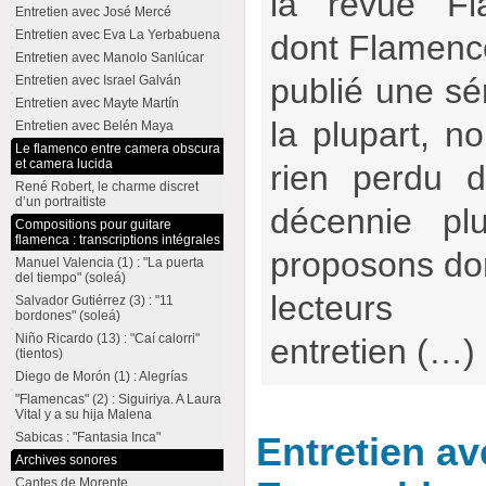
la revue Fl
Entretien avec José Mercé
Entretien avec Eva La Yerbabuena
dont Flamencow
Entretien avec Manolo Sanlúcar
publié une sér
Entretien avec Israel Galván
Entretien avec Mayte Martín
la plupart, no
Entretien avec Belén Maya
Le flamenco entre camera obscura
et camera lucida
rien perdu d
René Robert, le charme discret
d’un portraitiste
décennie pl
Compositions pour guitare
flamenca : transcriptions intégrales
proposons don
Manuel Valencia (1) : "La puerta
del tiempo" (soleá)
lecteur
Salvador Gutiérrez (3) : "11
bordones" (soleá)
Niño Ricardo (13) : "Caí calorri"
entretien (…)
(tientos)
Diego de Morón (1) : Alegrías
"Flamencas" (2) : Siguiriya. A Laura
Vital y a su hija Malena
Sabicas : "Fantasia Inca"
Entretien a
Archives sonores
Cantes de Morente