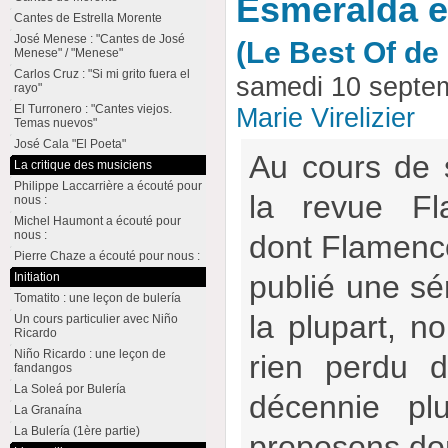
Esmeralda e
Cantes de Estrella Morente
José Menese : "Cantes de José
(Le Best Of d
Menese" / "Menese"
Carlos Cruz : "Si mi grito fuera el
samedi 10 septe
rayo"
El Turronero : "Cantes viejos.
Marie Virelizier
Temas nuevos"
José Cala "El Poeta"
Au cours de 
La critique des musiciens
Philippe Laccarrière a écouté pour
la revue Fl
nous :
Michel Haumont a écouté pour
nous :
dont Flamencow
Pierre Chaze a écouté pour nous :
publié une sér
Initiation
Tomatito : une leçon de bulería
la plupart, no
Un cours particulier avec Niño
Ricardo
Niño Ricardo : une leçon de
rien perdu d
fandangos
La Soleá por Bulería
décennie pl
La Granaína
La Bulería (1ère partie)
proposons don