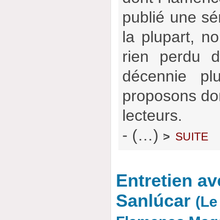
publié une sér
la plupart, no
rien perdu d
décennie pl
proposons don
lecteurs.
- (…)
suite
>
Entretien a
Sanlúcar
(Le