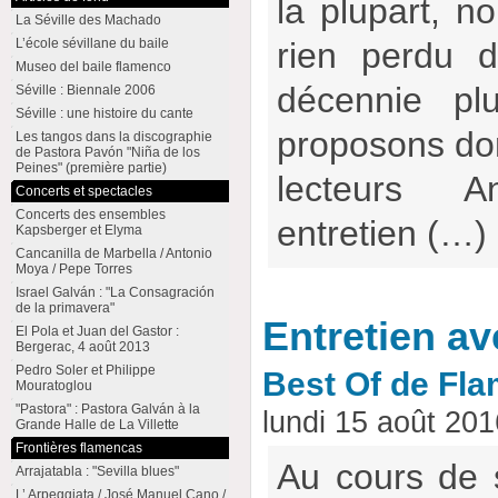
la plupart, no
La Séville des Machado
L’école sévillane du baile
rien perdu d
Museo del baile flamenco
décennie pl
Séville : Biennale 2006
Séville : une histoire du cante
proposons don
Les tangos dans la discographie
de Pastora Pavón "Niña de los
Peines" (première partie)
lecteurs 
Concerts et spectacles
Concerts des ensembles
entretien (…)
Kapsberger et Elyma
Cancanilla de Marbella / Antonio
Moya / Pepe Torres
Israel Galván : "La Consagración
de la primavera"
Entretien a
El Pola et Juan del Gastor :
Bergerac, 4 août 2013
Pedro Soler et Philippe
Best Of de Fl
Mouratoglou
"Pastora" : Pastora Galván à la
lundi 15 août 20
Grande Halle de La Villette
Frontières flamencas
Au cours de 
Arrajatabla : "Sevilla blues"
L’ Arpeggiata / José Manuel Cano /