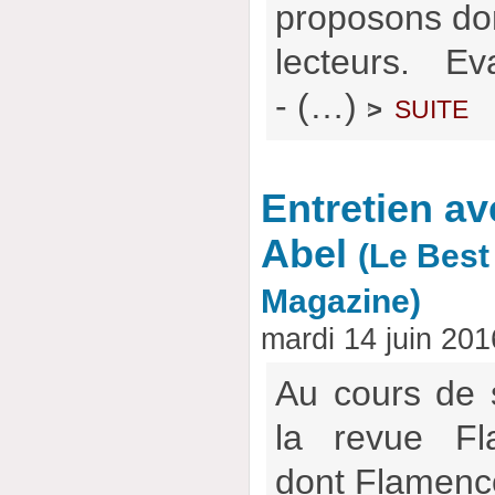
proposons don
lecteurs. E
- (…)
suite
>
Entretien a
Abel
(Le Best
Magazine)
mardi 14 juin 20
Au cours de 
la revue Fl
dont Flamencow