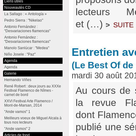
Liens utiles
Nouveautés CD
lecteurs M
La Sallago : « Antología »
Pedro Sierra : "Nikelao"
et (…)
suite
>
Antonio Fernández :
"Desvariaciones flamencas"
Antonio Fernández :
"Desvariaciones flamencas"
Manolo Sanlúcar : "Medea"
Entretien a
Niño Josele : "Paz"
Agenda
(Le Best Of d
Agenda
mardi 30 août 20
Galerie
Hernando Viñes
René Robert : deux jours au XXXe
Au cours de 
Festival Flamenco de Nîmes -
carnet de bord
la revue Fl
XXVI Festival Arte Flamenco /
Mont-de-Marsan, 2014
dont Flamencow
"Ande vamos" 1
Meilleurs voeux de Miguel Alcala à
tous nos lecteurs
publié une sér
"Ande vamos" 2
Articles de fond