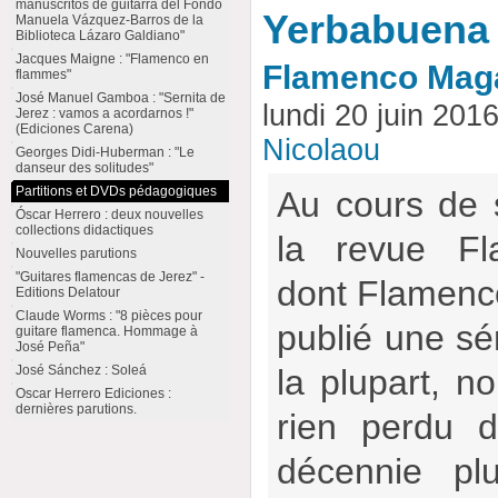
manuscritos de guitarra del Fondo
Yerbabuena
Manuela Vázquez-Barros de la
Biblioteca Lázaro Galdiano"
Jacques Maigne : "Flamenco en
Flamenco Mag
flammes"
José Manuel Gamboa : "Sernita de
lundi 20 juin 201
Jerez : vamos a acordarnos !"
(Ediciones Carena)
Nicolaou
Georges Didi-Huberman : "Le
danseur des solitudes"
Partitions et DVDs pédagogiques
Au cours de 
Óscar Herrero : deux nouvelles
collections didactiques
la revue Fl
Nouvelles parutions
"Guitares flamencas de Jerez" -
dont Flamencow
Editions Delatour
Claude Worms : "8 pièces pour
publié une sér
guitare flamenca. Hommage à
José Peña"
José Sánchez : Soleá
la plupart, no
Oscar Herrero Ediciones :
dernières parutions.
rien perdu d
décennie pl