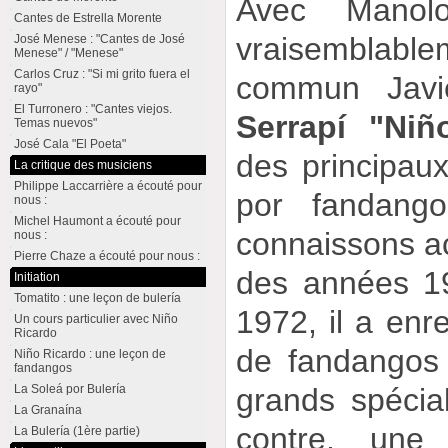
Avec Manol
Cantes de Estrella Morente
vraisemblabl
José Menese : "Cantes de José
Menese" / "Menese"
Carlos Cruz : "Si mi grito fuera el
commun Javi
rayo"
El Turronero : "Cantes viejos.
Serrapí "Niñ
Temas nuevos"
José Cala "El Poeta"
des principau
La critique des musiciens
Philippe Laccarrière a écouté pour
por fandang
nous :
Michel Haumont a écouté pour
connaissons ac
nous :
Pierre Chaze a écouté pour nous :
des années 1
Initiation
Tomatito : une leçon de bulería
1972, il a enr
Un cours particulier avec Niño
Ricardo
de fandangos 
Niño Ricardo : une leçon de
fandangos
La Soleá por Bulería
grands spécia
La Granaína
contre, une 
La Bulería (1ère partie)