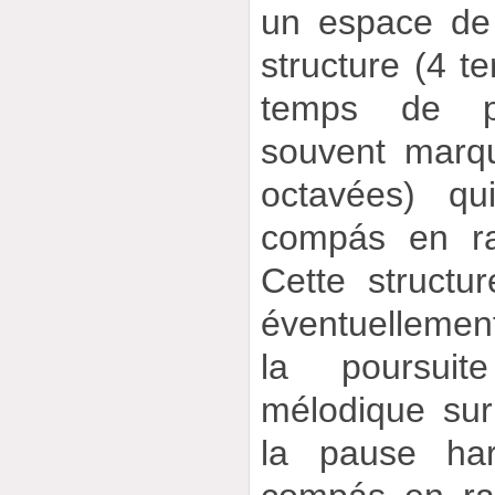
un espace de
structure (4 
temps de p
souvent marq
octavées) qu
compás en ra
Cette structu
éventuelleme
la poursui
mélodique su
la pause har