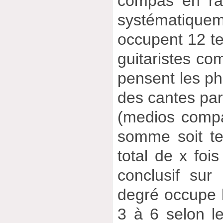
compás en ra
systématique
occupent 12 t
guitaristes co
pensent les ph
des cantes pa
(medios compa
somme soit t
total de x foi
conclusif sur
degré occupe 
3 à 6 selon 