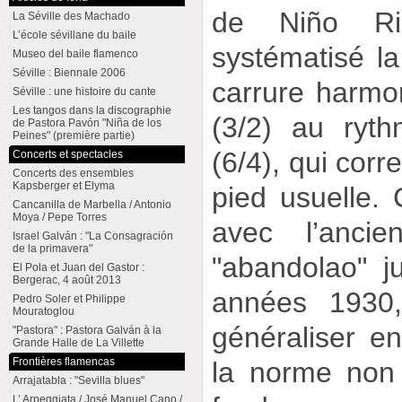
de Niño Ric
La Séville des Machado
L’école sévillane du baile
systématisé la
Museo del baile flamenco
Séville : Biennale 2006
carrure harmon
Séville : une histoire du cante
Les tangos dans la discographie
(3/2) au ryth
de Pastora Pavón "Niña de los
Peines" (première partie)
(6/4), qui corr
Concerts et spectacles
Concerts des ensembles
Kapsberger et Elyma
pied usuelle.
Cancanilla de Marbella / Antonio
Moya / Pepe Torres
avec l’anci
Israel Galván : "La Consagración
de la primavera"
"abandolao" j
El Pola et Juan del Gastor :
Bergerac, 4 août 2013
années 1930,
Pedro Soler et Philippe
Mouratoglou
généraliser en
"Pastora" : Pastora Galván à la
Grande Halle de La Villette
Frontières flamencas
la norme non
Arrajatabla : "Sevilla blues"
L’ Arpeggiata / José Manuel Cano /