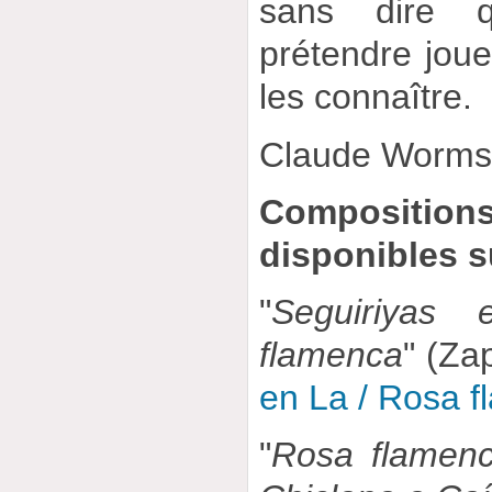
sans dire 
prétendre jou
les connaître.
Claude Worm
Composition
disponibles 
"
Seguiriyas
flamenca
" (Za
en La / Rosa 
"
Rosa flamen