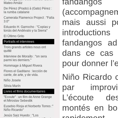
fandang
Mateo Arnáiz
De Pérez (Prado) à (Gato) Pérez :
(accompagne
la rumba catalane
Camerata Flamenco Project : "Falla
mais aussi p
3.0"
Eduardo H. Garrocho : "Coplas y
introduction
tonás del Andévalo y la Sierra"
El Último Grito
fandangos ad
Portraits et interviews
Trois grands artistes nous ont
dans ce cas u
quitté
Interview de Moraíto : "on sera
parmi les derniers."
pour donner l’
Hommage à Miguel Rivera
Flores el Gaditano : lección de
Niño Ricardo c
cante, de arte, y de vida.
Niño Josele
par improvi
Silvia Marín
Livres et films documentaires
L’écoute d
"Ecoute" : un film de Anne Grange
et Miroslav Sebestik
montés en bo
Eusebio Rioja et Norberto Torres :"
Niño Ricardo"
rapidement 
Jesús Saiz Huedo : "Los