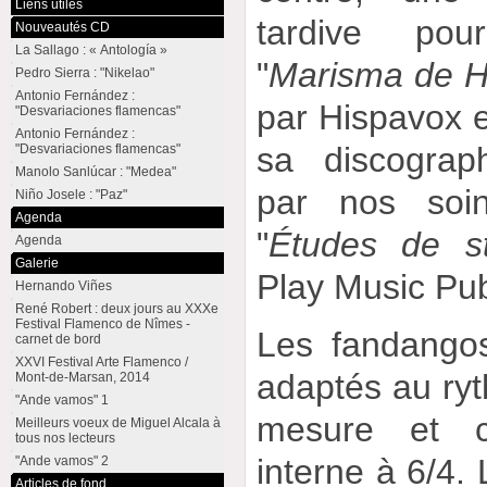
Liens utiles
tardive pour
Nouveautés CD
La Sallago : « Antología »
"
Marisma de H
Pedro Sierra : "Nikelao"
Antonio Fernández :
par Hispavox e
"Desvariaciones flamencas"
Antonio Fernández :
sa discograp
"Desvariaciones flamencas"
Manolo Sanlúcar : "Medea"
par nos soin
Niño Josele : "Paz"
Agenda
"
Études de st
Agenda
Galerie
Play Music Pub
Hernando Viñes
René Robert : deux jours au XXXe
Festival Flamenco de Nîmes -
Les fandango
carnet de bord
XXVI Festival Arte Flamenco /
adaptés au ry
Mont-de-Marsan, 2014
"Ande vamos" 1
mesure et c
Meilleurs voeux de Miguel Alcala à
tous nos lecteurs
interne à 6/4.
"Ande vamos" 2
Articles de fond