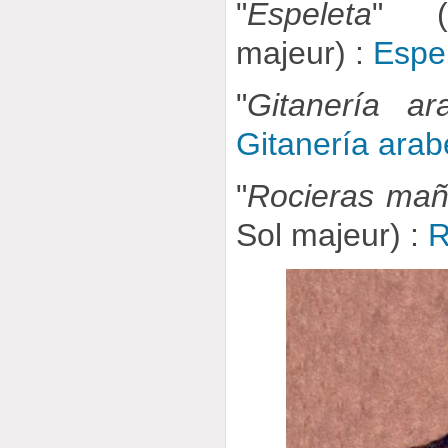
"
Espeleta
" (
majeur) :
Espe
"
Gitanería ar
Gitanería ara
"
Rocieras mañ
Sol majeur) :
R