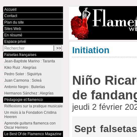
Accueil
Contact
Plan du site
Sites Web
En résumé
Espace privé
Initiation
Falsetas françaises
Jean-Baptiste Marino : Taranta
Kiko Ruiz : Alegrías
Pedro Soler : Siguiriya
Niño Ricar
Juan Carmona : Soleá
Antonio Negro : Bulerías
de fandan
Hermanos Sánchez : Alegrías
Pédagogie et flamenco
jeudi 2 février 2
Réflexions sur la pratique musicale
Un mois à la Fondation Cristina
Heeren
Aprende guitarra flamenca con
Sept falseta
Oscar Herrero
Le Best Of de Flamenco Magazine