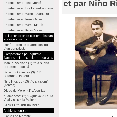
et par Niño R
Entretien avec José Mercé
Entretien avec Eva La Yerbabuena
Entretien avec Manolo Sanlúcar
Entretien avec Israel Galván
Entretien avec Mayte Martín
Entretien avec Belén Maya
Le flamenco entre camera obscura
et camera lucida
René Robert, le charme discret
d’un portraitiste
Compositions pour guitare
flamenca : transcriptions intégrales
Manuel Valencia (1) : "La puerta
del tiempo" (soleá)
Salvador Gutiérrez (3) : "11
bordones" (soleá)
Niño Ricardo (13) : "Caí calorri"
(tientos)
Diego de Morón (1) : Alegrías
"Flamencas" (2) : Siguiriya. A Laura
Vital y a su hija Malena
Sabicas : "Fantasia Inca"
Archives sonores
Cantes de Morente