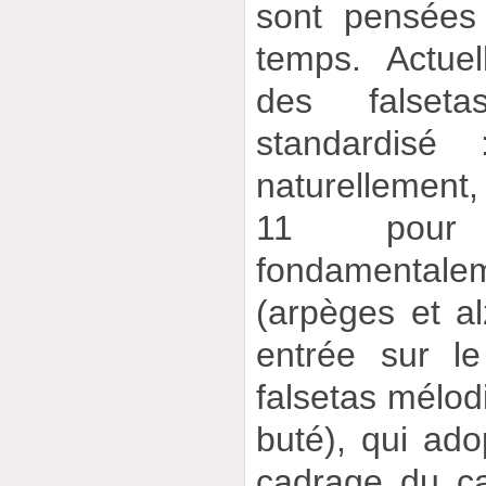
sont pensées
temps. Actue
des falset
standardisé
naturellement,
11 pour 
fondamental
(arpèges et a
entrée sur l
falsetas mélod
buté), qui ado
cadrage du can