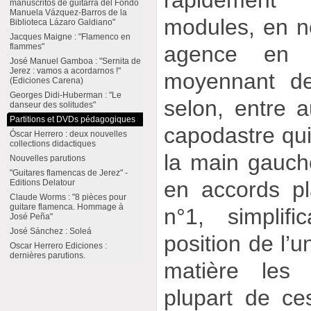
manuscritos de guitarra del Fondo
Manuela Vázquez-Barros de la
modules, en no
Biblioteca Lázaro Galdiano"
Jacques Maigne : "Flamenco en
agence en o
flammes"
José Manuel Gamboa : "Sernita de
Jerez : vamos a acordarnos !"
moyennant de
(Ediciones Carena)
Georges Didi-Huberman : "Le
selon, entre a
danseur des solitudes"
Partitions et DVDs pédagogiques
capodastre qui
Óscar Herrero : deux nouvelles
collections didactiques
la main gauche
Nouvelles parutions
"Guitares flamencas de Jerez" -
en accords pl
Editions Delatour
Claude Worms : "8 pièces pour
guitare flamenca. Hommage à
n°1, simplif
José Peña"
José Sánchez : Soleá
position de l’
Oscar Herrero Ediciones :
dernières parutions.
matière les 
plupart de c