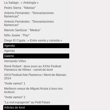
La Sallago : « Antología »
Pedro Sierra : "Nikelao"
Antonio Fernández : "Desvariaciones
flamencas"
Antonio Fernández : "Desvariaciones
flamencas"
Manolo Sanlúcar : "Medea"
Niño Josele : "Paz"
Diego El Cigala : « Entre vareta y canasta »
Agenda
Agenda
Galerie
Hernando Viñes
René Robert : deux jours au XXXe Festival
Flamenco de Nîmes - carnet de bord
XXVI Festival Arte Flamenco / Mont-de-Marsan,
2014
"Ande vamos" 1
Meilleurs voeux de Miguel Alcala à tous nos
lecteurs
"Ande vamos" 2
"La nuit espagnole" au Petit Palais
Articles de fond