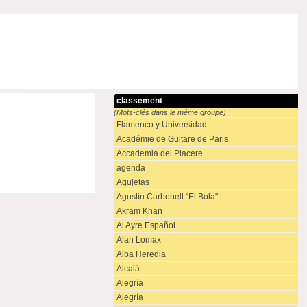
classement
(Mots-clés dans le même groupe)
Flamenco y Universidad
Académie de Guitare de Paris
Accademia del Piacere
agenda
Agujetas
Agustín Carbonell "El Bola"
Akram Khan
Al Ayre Español
Alan Lomax
Alba Heredia
Alcalá
Alegría
Alegría