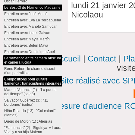
Oscar Herrero
lundi 21 janvier 
Le Best Of de Flamenco Magazine
Nicolaou
Entretien avec José Mercé
Entretien avec Eva La Yerbabuena
Entretien avec Manolo Sanlúcar
Entretien avec Israel Galván
Entretien avec Mayte Martín
Entretien avec Belén Maya
Entretien avec Dominique Abel
Accueil
|
Contact
|
Pla
Le flamenco entre camera obscura
et camera lucida
visi
René Robert, le charme discret
d’un portraitiste
Site réalisé avec SP
Compositions pour guitare
flamenca : transcriptions intégrales
Manuel Valencia (1) : "La puerta
del tiempo" (soleá)
Salvador Gutiérrez (3) : "11
Mesure d'audience ROI
bordones" (soleá)
Niño Ricardo (13) : "Caí calorri"
(tientos)
Diego de Morón (1) : Alegrías
"Flamencas" (2) : Siguiriya. A Laura
Vital y a su hija Malena