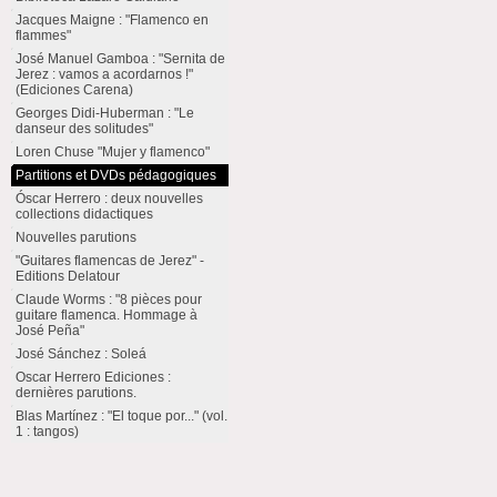
Jacques Maigne : "Flamenco en
flammes"
José Manuel Gamboa : "Sernita de
Jerez : vamos a acordarnos !"
(Ediciones Carena)
Georges Didi-Huberman : "Le
danseur des solitudes"
Loren Chuse "Mujer y flamenco"
Partitions et DVDs pédagogiques
Óscar Herrero : deux nouvelles
collections didactiques
Nouvelles parutions
"Guitares flamencas de Jerez" -
Editions Delatour
Claude Worms : "8 pièces pour
guitare flamenca. Hommage à
José Peña"
José Sánchez : Soleá
Oscar Herrero Ediciones :
dernières parutions.
Blas Martínez : "El toque por..." (vol.
1 : tangos)