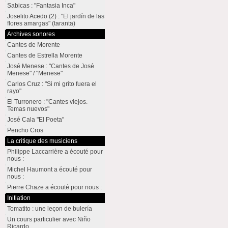
Sabicas : "Fantasia Inca"
Joselito Acedo (2) : "El jardín de las
flores amargas" (taranta)
Archives sonores
Cantes de Morente
Cantes de Estrella Morente
José Menese : "Cantes de José
Menese" / "Menese"
Carlos Cruz : "Si mi grito fuera el
rayo"
El Turronero : "Cantes viejos.
Temas nuevos"
José Cala "El Poeta"
Pencho Cros
La critique des musiciens
Philippe Laccarrière a écouté pour
nous :
Michel Haumont a écouté pour
nous :
Pierre Chaze a écouté pour nous :
Initiation
Tomatito : une leçon de bulería
Un cours particulier avec Niño
Ricardo