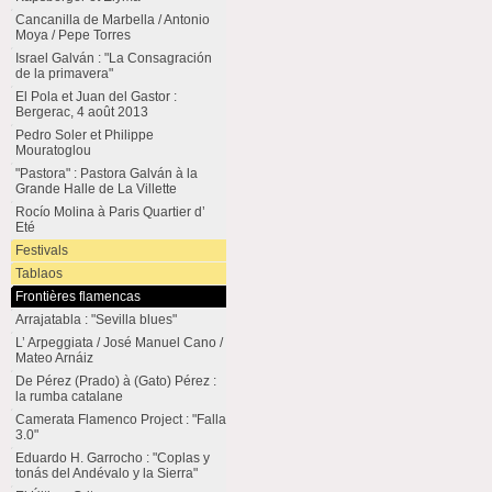
Cancanilla de Marbella / Antonio
Moya / Pepe Torres
Israel Galván : "La Consagración
de la primavera"
El Pola et Juan del Gastor :
Bergerac, 4 août 2013
Pedro Soler et Philippe
Mouratoglou
"Pastora" : Pastora Galván à la
Grande Halle de La Villette
Rocío Molina à Paris Quartier d’
Eté
Festivals
Tablaos
Frontières flamencas
Arrajatabla : "Sevilla blues"
L’ Arpeggiata / José Manuel Cano /
Mateo Arnáiz
De Pérez (Prado) à (Gato) Pérez :
la rumba catalane
Camerata Flamenco Project : "Falla
3.0"
Eduardo H. Garrocho : "Coplas y
tonás del Andévalo y la Sierra"