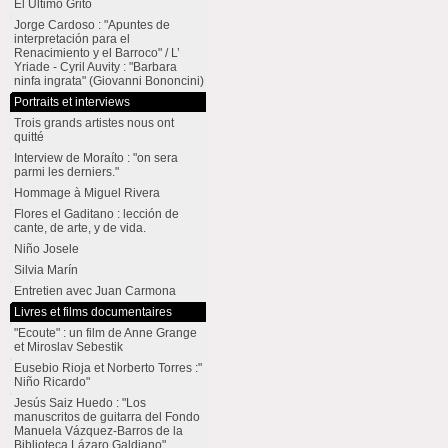
El Último Grito
Jorge Cardoso : "Apuntes de
interpretación para el
Renacimiento y el Barroco" / L’
Yriade - Cyril Auvity : "Barbara
ninfa ingrata" (Giovanni Bononcini)
Portraits et interviews
Trois grands artistes nous ont
quitté
Interview de Moraíto : "on sera
parmi les derniers."
Hommage à Miguel Rivera
Flores el Gaditano : lección de
cante, de arte, y de vida.
Niño Josele
Silvia Marín
Entretien avec Juan Carmona
Livres et films documentaires
"Ecoute" : un film de Anne Grange
et Miroslav Sebestik
Eusebio Rioja et Norberto Torres :"
Niño Ricardo"
Jesús Saiz Huedo : "Los
manuscritos de guitarra del Fondo
Manuela Vázquez-Barros de la
Biblioteca Lázaro Galdiano"