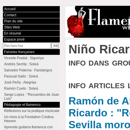
Accueil
Contact
Plan du site
Sites Web
En résumé
Espace privé
Niño Rica
Falsetas françaises
Vicente Pradal : Siguiriya
info dans gr
Andrés Serrita : Soleá
Salvador Paterna : Fandangos
Pascual Gallo : Soleá
info articles 
José Peña : Alegrías
Ramón Cueto : Soleá
Serge Lopez : "Recuerdos de Juan
Ramón de Al
Luis"
Pédagogie et flamenco
Ricardo : "
Réflexions sur la pratique musicale
Un mois à la Fondation Cristina
Heeren
Sevilla mor
Aprende guitarra flamenca con