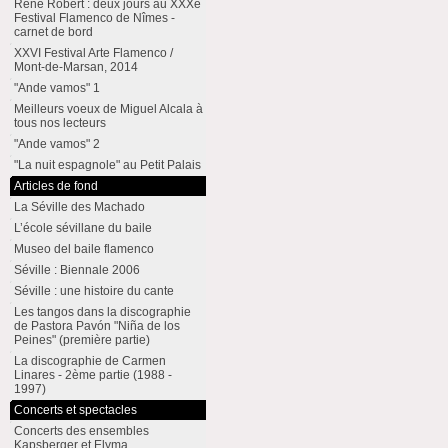
René Robert : deux jours au XXXe
Festival Flamenco de Nîmes -
carnet de bord
XXVI Festival Arte Flamenco /
Mont-de-Marsan, 2014
"Ande vamos" 1
Meilleurs voeux de Miguel Alcala à
tous nos lecteurs
"Ande vamos" 2
"La nuit espagnole" au Petit Palais
Articles de fond
La Séville des Machado
L’école sévillane du baile
Museo del baile flamenco
Séville : Biennale 2006
Séville : une histoire du cante
Les tangos dans la discographie
de Pastora Pavón "Niña de los
Peines" (première partie)
La discographie de Carmen
Linares - 2ème partie (1988 -
1997)
Concerts et spectacles
Concerts des ensembles
Kapsberger et Elyma