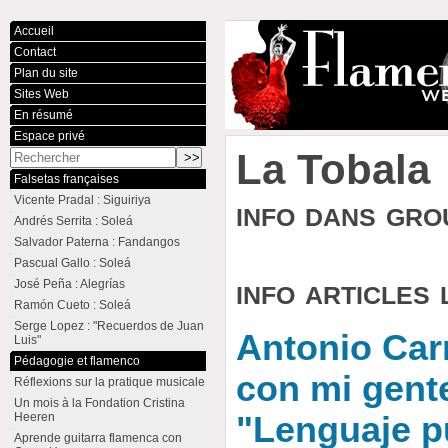
Accueil
Contact
Plan du site
Sites Web
En résumé
Espace privé
La Tobala
Falsetas françaises
Vicente Pradal : Siguiriya
info dans gr
Andrés Serrita : Soleá
Salvador Paterna : Fandangos
Pascual Gallo : Soleá
info articles 
José Peña : Alegrías
Ramón Cueto : Soleá
Serge Lopez : "Recuerdos de Juan
Antonio Car
Luis"
Pédagogie et flamenco
con mi gente
Réflexions sur la pratique musicale
Un mois à la Fondation Cristina
Heeren
"Lenguaje p
Aprende guitarra flamenca con