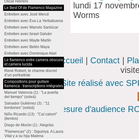
Oscar Herrero
lundi 17 novembr
Le Best Of de Flamenco Magazine
Worms
Entretien avec José Mercé
Entretien avec Eva La Yerbabuena
Entretien avec Manolo Sanlúcar
Entretien avec Israel Galván
Entretien avec Mayte Martín
Entretien avec Belén Maya
Entretien avec Dominique Abel
Accueil
|
Contact
|
Pla
Le flamenco entre camera obscura
et camera lucida
visi
René Robert, le charme discret
d’un portraitiste
Site réalisé avec SP
Compositions pour guitare
flamenca : transcriptions intégrales
Manuel Valencia (1) : "La puerta
del tiempo" (soleá)
Salvador Gutiérrez (3) : "11
Mesure d'audience ROI
bordones" (soleá)
Niño Ricardo (13) : "Caí calorri"
(tientos)
Diego de Morón (1) : Alegrías
"Flamencas" (2) : Siguiriya. A Laura
Vital y a su hija Malena