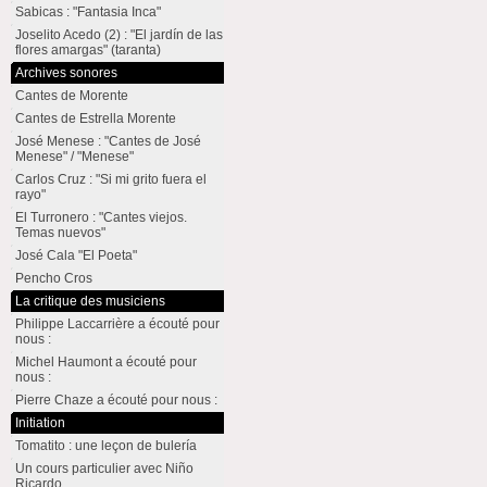
Sabicas : "Fantasia Inca"
Joselito Acedo (2) : "El jardín de las
flores amargas" (taranta)
Archives sonores
Cantes de Morente
Cantes de Estrella Morente
José Menese : "Cantes de José
Menese" / "Menese"
Carlos Cruz : "Si mi grito fuera el
rayo"
El Turronero : "Cantes viejos.
Temas nuevos"
José Cala "El Poeta"
Pencho Cros
La critique des musiciens
Philippe Laccarrière a écouté pour
nous :
Michel Haumont a écouté pour
nous :
Pierre Chaze a écouté pour nous :
Initiation
Tomatito : une leçon de bulería
Un cours particulier avec Niño
Ricardo