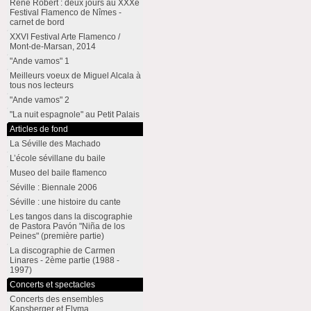
René Robert : deux jours au XXXe
Festival Flamenco de Nîmes -
carnet de bord
XXVI Festival Arte Flamenco /
Mont-de-Marsan, 2014
"Ande vamos" 1
Meilleurs voeux de Miguel Alcala à
tous nos lecteurs
"Ande vamos" 2
"La nuit espagnole" au Petit Palais
Articles de fond
La Séville des Machado
L’école sévillane du baile
Museo del baile flamenco
Séville : Biennale 2006
Séville : une histoire du cante
Les tangos dans la discographie
de Pastora Pavón "Niña de los
Peines" (première partie)
La discographie de Carmen
Linares - 2ème partie (1988 -
1997)
Concerts et spectacles
Concerts des ensembles
Kapsberger et Elyma