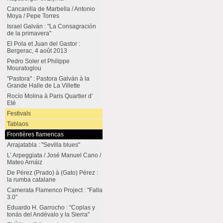
Cancanilla de Marbella / Antonio
Moya / Pepe Torres
Israel Galván : "La Consagración
de la primavera"
El Pola et Juan del Gastor :
Bergerac, 4 août 2013
Pedro Soler et Philippe
Mouratoglou
"Pastora" : Pastora Galván à la
Grande Halle de La Villette
Rocío Molina à Paris Quartier d’
Eté
Festivals
Tablaos
Frontières flamencas
Arrajatabla : "Sevilla blues"
L’ Arpeggiata / José Manuel Cano /
Mateo Arnáiz
De Pérez (Prado) à (Gato) Pérez :
la rumba catalane
Camerata Flamenco Project : "Falla
3.0"
Eduardo H. Garrocho : "Coplas y
tonás del Andévalo y la Sierra"