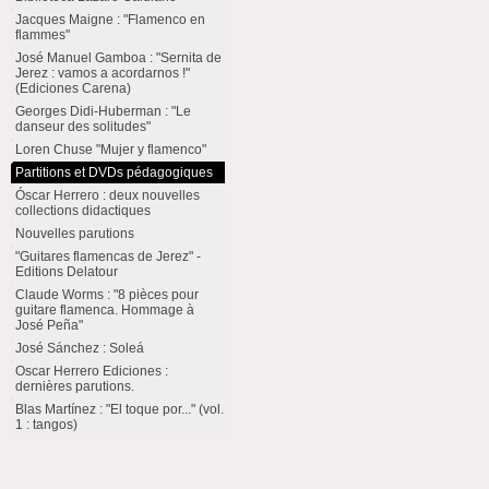
Jacques Maigne : "Flamenco en
flammes"
José Manuel Gamboa : "Sernita de
Jerez : vamos a acordarnos !"
(Ediciones Carena)
Georges Didi-Huberman : "Le
danseur des solitudes"
Loren Chuse "Mujer y flamenco"
Partitions et DVDs pédagogiques
Óscar Herrero : deux nouvelles
collections didactiques
Nouvelles parutions
"Guitares flamencas de Jerez" -
Editions Delatour
Claude Worms : "8 pièces pour
guitare flamenca. Hommage à
José Peña"
José Sánchez : Soleá
Oscar Herrero Ediciones :
dernières parutions.
Blas Martínez : "El toque por..." (vol.
1 : tangos)