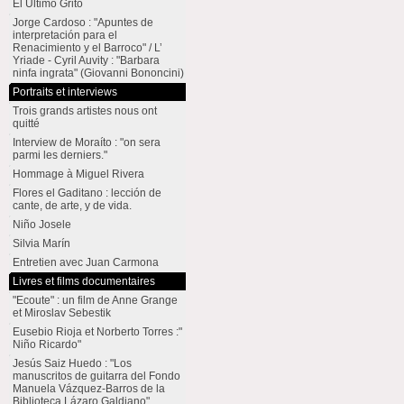
El Último Grito
Jorge Cardoso : "Apuntes de
interpretación para el
Renacimiento y el Barroco" / L’
Yriade - Cyril Auvity : "Barbara
ninfa ingrata" (Giovanni Bononcini)
Portraits et interviews
Trois grands artistes nous ont
quitté
Interview de Moraíto : "on sera
parmi les derniers."
Hommage à Miguel Rivera
Flores el Gaditano : lección de
cante, de arte, y de vida.
Niño Josele
Silvia Marín
Entretien avec Juan Carmona
Livres et films documentaires
"Ecoute" : un film de Anne Grange
et Miroslav Sebestik
Eusebio Rioja et Norberto Torres :"
Niño Ricardo"
Jesús Saiz Huedo : "Los
manuscritos de guitarra del Fondo
Manuela Vázquez-Barros de la
Biblioteca Lázaro Galdiano"