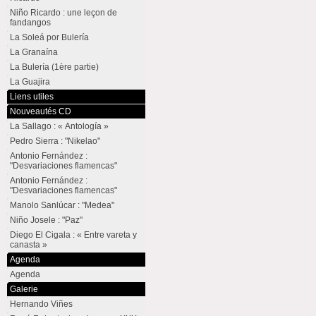
Niño Ricardo : une leçon de
fandangos
La Soleá por Bulería
La Granaína
La Bulería (1ère partie)
La Guajira
Liens utiles
Nouveautés CD
La Sallago : « Antología »
Pedro Sierra : "Nikelao"
Antonio Fernández :
"Desvariaciones flamencas"
Antonio Fernández :
"Desvariaciones flamencas"
Manolo Sanlúcar : "Medea"
Niño Josele : "Paz"
Diego El Cigala : « Entre vareta y
canasta »
Agenda
Agenda
Galerie
Hernando Viñes