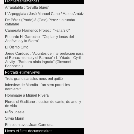
Frontières flamencas
Arrajatabla : "Sevilla blues"
L’ Arpeggiata / José Manuel Cano / Mateo Arnáiz
De Pérez (Prado) à (Gato) Pérez : la rumba
catalane
Camerata Flamenco Project : "Falla 3.0"
Eduardo H. Garrocho : "Coplas y tonás del
Andévalo y la Sierra"
El Último Grito
Jorge Cardoso : "Apuntes de interpretación para
el Renacimiento y el Barroco" / L’ Yriade - Cyril
Auvity : "Barbara ninfa ingrata" (Giovanni
Bononcini)
Portraits et interviews
Trois grands artistes nous ont quitté
Interview de Moraíto : "on sera parmi les
derniers."
Hommage à Miguel Rivera
Flores el Gaditano : lección de cante, de arte, y
de vida.
Niño Josele
Silvia Marín
Entretien avec Juan Carmona
Livres et films documentaires