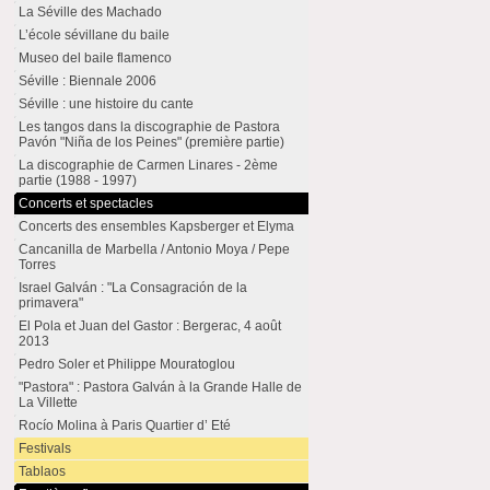
La Séville des Machado
L’école sévillane du baile
Museo del baile flamenco
Séville : Biennale 2006
Séville : une histoire du cante
Les tangos dans la discographie de Pastora
Pavón "Niña de los Peines" (première partie)
La discographie de Carmen Linares - 2ème
partie (1988 - 1997)
Concerts et spectacles
Concerts des ensembles Kapsberger et Elyma
Cancanilla de Marbella / Antonio Moya / Pepe
Torres
Israel Galván : "La Consagración de la
primavera"
El Pola et Juan del Gastor : Bergerac, 4 août
2013
Pedro Soler et Philippe Mouratoglou
"Pastora" : Pastora Galván à la Grande Halle de
La Villette
Rocío Molina à Paris Quartier d’ Eté
Festivals
Tablaos