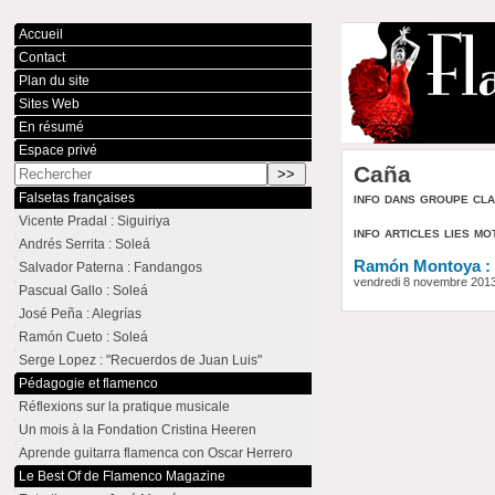
Accueil
Contact
Plan du site
Sites Web
En résumé
Espace privé
Caña
info dans groupe cl
Falsetas françaises
Vicente Pradal : Siguiriya
info articles lies mo
Andrés Serrita : Soleá
Ramón Montoya : 
Salvador Paterna : Fandangos
vendredi 8 novembre 201
Pascual Gallo : Soleá
José Peña : Alegrías
Ramón Cueto : Soleá
Serge Lopez : "Recuerdos de Juan Luis"
Pédagogie et flamenco
Réflexions sur la pratique musicale
Un mois à la Fondation Cristina Heeren
Aprende guitarra flamenca con Oscar Herrero
Le Best Of de Flamenco Magazine