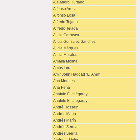
Alejandro Hurtado
Alfonso Aroca
Alfonso Losa
Alfredo Tejada
Alfredo Tejada
Alicia Carrasco
Alicia González Sánchez
Alicia Márquez
Alicia Morales
Amalia Molina
Amós Lora
Amir John Haddad "El Amir"
Ana Morales
Ana Peña
Anatole Élichégaray
Anatole Elichégaray
André Hossein
Andrés Marín
Andrés Marín
Andrés Serrita
Andrés Serrita