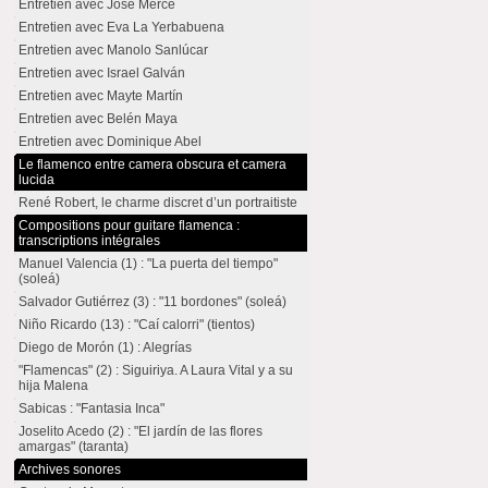
Entretien avec José Mercé
Entretien avec Eva La Yerbabuena
Entretien avec Manolo Sanlúcar
Entretien avec Israel Galván
Entretien avec Mayte Martín
Entretien avec Belén Maya
Entretien avec Dominique Abel
Le flamenco entre camera obscura et camera
lucida
René Robert, le charme discret d’un portraitiste
Compositions pour guitare flamenca :
transcriptions intégrales
Manuel Valencia (1) : "La puerta del tiempo"
(soleá)
Salvador Gutiérrez (3) : "11 bordones" (soleá)
Niño Ricardo (13) : "Caí calorri" (tientos)
Diego de Morón (1) : Alegrías
"Flamencas" (2) : Siguiriya. A Laura Vital y a su
hija Malena
Sabicas : "Fantasia Inca"
Joselito Acedo (2) : "El jardín de las flores
amargas" (taranta)
Archives sonores