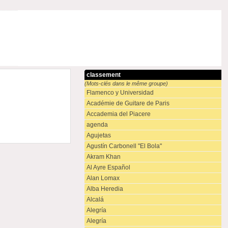
classement
(Mots-clés dans le même groupe)
Flamenco y Universidad
Académie de Guitare de Paris
Accademia del Piacere
agenda
Agujetas
Agustín Carbonell "El Bola"
Akram Khan
Al Ayre Español
Alan Lomax
Alba Heredia
Alcalá
Alegría
Alegría