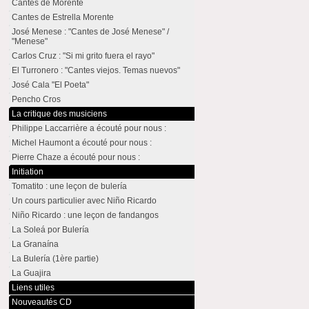
Cantes de Morente
Cantes de Estrella Morente
José Menese : "Cantes de José Menese" /
"Menese"
Carlos Cruz : "Si mi grito fuera el rayo"
El Turronero : "Cantes viejos. Temas nuevos"
José Cala "El Poeta"
Pencho Cros
La critique des musiciens
Philippe Laccarrière a écouté pour nous :
Michel Haumont a écouté pour nous :
Pierre Chaze a écouté pour nous :
Initiation
Tomatito : une leçon de bulería
Un cours particulier avec Niño Ricardo
Niño Ricardo : une leçon de fandangos
La Soleá por Bulería
La Granaína
La Bulería (1ère partie)
La Guajira
Liens utiles
Nouveautés CD