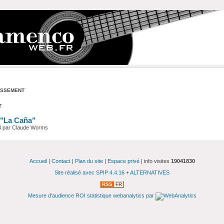
assement
t
"La Caña"
3 par Claude Worms
Accueil
|
Contact
|
Plan du site
|
Espace privé
| info visites
19041830
Site réalisé avec SPIP 4.4.16
+
ALTERNATIVES
RSS
FR
Mesure d'audience ROI statistique webanalytics par