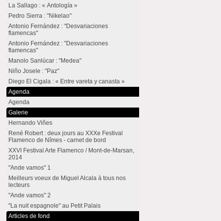
La Sallago : « Antología »
Pedro Sierra : "Nikelao"
Antonio Fernández : "Desvariaciones
flamencas"
Antonio Fernández : "Desvariaciones
flamencas"
Manolo Sanlúcar : "Medea"
Niño Josele : "Paz"
Diego El Cigala : « Entre vareta y canasta »
Agenda
Agenda
Galerie
Hernando Viñes
René Robert : deux jours au XXXe Festival
Flamenco de Nîmes - carnet de bord
XXVI Festival Arte Flamenco / Mont-de-Marsan,
2014
"Ande vamos" 1
Meilleurs voeux de Miguel Alcala à tous nos
lecteurs
"Ande vamos" 2
"La nuit espagnole" au Petit Palais
Articles de fond