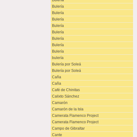
Bulería
Bulería
Bulería
Bulería
Bulería
Bulería
Bulería
Bulería
Bulería
bulería
Bulería por Soleá
Bulería por Soleá
Caña
Caña
Café de Chinitas
Calixto Sánchez
Camarón
Camarón de la Isla
Camerata Flamenco Project
Camerata Flamenco Project
Campo de Gibraltar
Cante