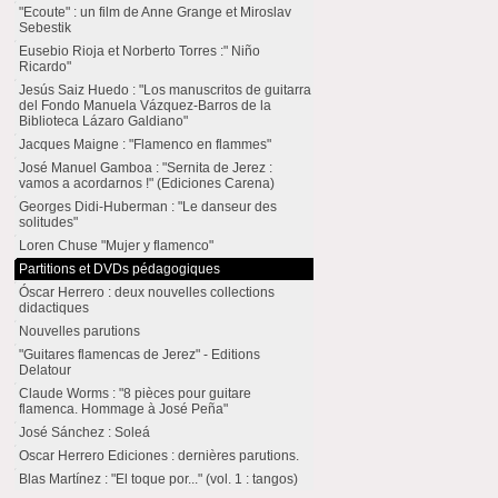
"Ecoute" : un film de Anne Grange et Miroslav
Sebestik
Eusebio Rioja et Norberto Torres :" Niño
Ricardo"
Jesús Saiz Huedo : "Los manuscritos de guitarra
del Fondo Manuela Vázquez-Barros de la
Biblioteca Lázaro Galdiano"
Jacques Maigne : "Flamenco en flammes"
José Manuel Gamboa : "Sernita de Jerez :
vamos a acordarnos !" (Ediciones Carena)
Georges Didi-Huberman : "Le danseur des
solitudes"
Loren Chuse "Mujer y flamenco"
Partitions et DVDs pédagogiques
Óscar Herrero : deux nouvelles collections
didactiques
Nouvelles parutions
"Guitares flamencas de Jerez" - Editions
Delatour
Claude Worms : "8 pièces pour guitare
flamenca. Hommage à José Peña"
José Sánchez : Soleá
Oscar Herrero Ediciones : dernières parutions.
Blas Martínez : "El toque por..." (vol. 1 : tangos)