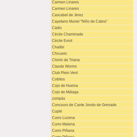
Carmen Linares
Carmen Linares
Cascabel de Jerez
Cayetano Muriel "Niño de Cabra"
Cádiz
Cécile Chaminade
Cécile Evrot
Chaâbi
Chicuelo
Chinín de Triana
Claude Worms
Club Plein Vent
Cobitos
Cojo de Huelva
Cojo de Málaga
compás
Concours de Cante Jondo de Grenade
Cuplé
Curro Lucena
Curro Malena
Curro Piñana