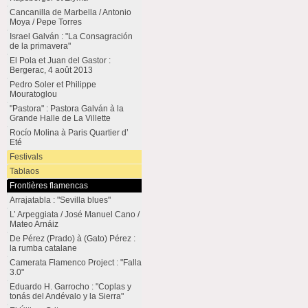
Cancanilla de Marbella / Antonio
Moya / Pepe Torres
Israel Galván : "La Consagración
de la primavera"
El Pola et Juan del Gastor :
Bergerac, 4 août 2013
Pedro Soler et Philippe
Mouratoglou
"Pastora" : Pastora Galván à la
Grande Halle de La Villette
Rocío Molina à Paris Quartier d’
Eté
Festivals
Tablaos
Frontières flamencas
Arrajatabla : "Sevilla blues"
L’ Arpeggiata / José Manuel Cano /
Mateo Arnáiz
De Pérez (Prado) à (Gato) Pérez :
la rumba catalane
Camerata Flamenco Project : "Falla
3.0"
Eduardo H. Garrocho : "Coplas y
tonás del Andévalo y la Sierra"