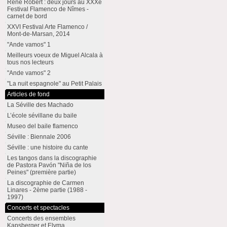
René Robert : deux jours au XXXe
Festival Flamenco de Nîmes -
carnet de bord
XXVI Festival Arte Flamenco /
Mont-de-Marsan, 2014
"Ande vamos" 1
Meilleurs voeux de Miguel Alcala à
tous nos lecteurs
"Ande vamos" 2
"La nuit espagnole" au Petit Palais
Articles de fond
La Séville des Machado
L’école sévillane du baile
Museo del baile flamenco
Séville : Biennale 2006
Séville : une histoire du cante
Les tangos dans la discographie
de Pastora Pavón "Niña de los
Peines" (première partie)
La discographie de Carmen
Linares - 2ème partie (1988 -
1997)
Concerts et spectacles
Concerts des ensembles
Kapsberger et Elyma