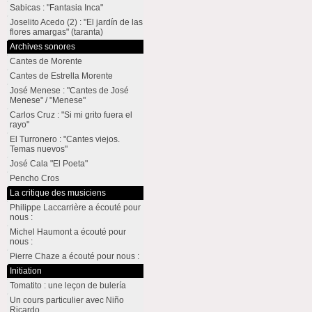
Sabicas : "Fantasia Inca"
Joselito Acedo (2) : "El jardín de las
flores amargas" (taranta)
Archives sonores
Cantes de Morente
Cantes de Estrella Morente
José Menese : "Cantes de José
Menese" / "Menese"
Carlos Cruz : "Si mi grito fuera el
rayo"
El Turronero : "Cantes viejos.
Temas nuevos"
José Cala "El Poeta"
Pencho Cros
La critique des musiciens
Philippe Laccarrière a écouté pour
nous :
Michel Haumont a écouté pour
nous :
Pierre Chaze a écouté pour nous :
Initiation
Tomatito : une leçon de bulería
Un cours particulier avec Niño
Ricardo