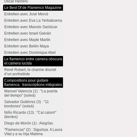
Oscar Herrero
Le Best Of de Flamenco Magazine
Entretien avec José Mercé
Entretien avec Eva La Yerbabuena
Entretien avec Manolo Sanlúcar
Entretien avec Israel Galván
Entretien avec Mayte Martín
Entretien avec Belén Maya
Entretien avec Dominique Abel
Le flamenco entre camera obscura
et camera lucida
René Robert, le charme discret
d’un portraitiste
Compositions pour guitare
flamenca : transcriptions intégrales
Manuel Valencia (1) : "La puerta
del tiempo" (soleá)
Salvador Gutiérrez (3) : "11
bordones" (soleá)
Niño Ricardo (13) : "Caí calorri"
(tientos)
Diego de Morón (1) : Alegrías
"Flamencas" (2) : Siguiriya. A Laura
Vital y a su hija Malena