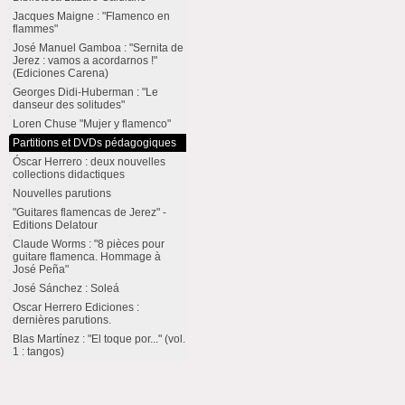
Jacques Maigne : "Flamenco en
flammes"
José Manuel Gamboa : "Sernita de
Jerez : vamos a acordarnos !"
(Ediciones Carena)
Georges Didi-Huberman : "Le
danseur des solitudes"
Loren Chuse "Mujer y flamenco"
Partitions et DVDs pédagogiques
Óscar Herrero : deux nouvelles
collections didactiques
Nouvelles parutions
"Guitares flamencas de Jerez" -
Editions Delatour
Claude Worms : "8 pièces pour
guitare flamenca. Hommage à
José Peña"
José Sánchez : Soleá
Oscar Herrero Ediciones :
dernières parutions.
Blas Martínez : "El toque por..." (vol.
1 : tangos)