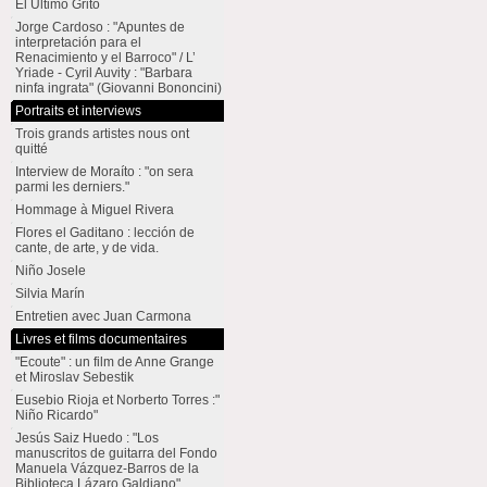
El Último Grito
Jorge Cardoso : "Apuntes de
interpretación para el
Renacimiento y el Barroco" / L’
Yriade - Cyril Auvity : "Barbara
ninfa ingrata" (Giovanni Bononcini)
Portraits et interviews
Trois grands artistes nous ont
quitté
Interview de Moraíto : "on sera
parmi les derniers."
Hommage à Miguel Rivera
Flores el Gaditano : lección de
cante, de arte, y de vida.
Niño Josele
Silvia Marín
Entretien avec Juan Carmona
Livres et films documentaires
"Ecoute" : un film de Anne Grange
et Miroslav Sebestik
Eusebio Rioja et Norberto Torres :"
Niño Ricardo"
Jesús Saiz Huedo : "Los
manuscritos de guitarra del Fondo
Manuela Vázquez-Barros de la
Biblioteca Lázaro Galdiano"