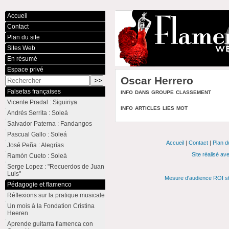
Accueil
Contact
Plan du site
Sites Web
En résumé
Espace privé
Oscar Herrero
info dans groupe classement
Falsetas françaises
Vicente Pradal : Siguiriya
info articles lies mot
Andrés Serrita : Soleá
Salvador Paterna : Fandangos
Pascual Gallo : Soleá
Accueil
|
Contact
|
Plan d
José Peña : Alegrías
Site réalisé av
Ramón Cueto : Soleá
Serge Lopez : "Recuerdos de Juan
Luis"
Mesure d'audience ROI st
Pédagogie et flamenco
Réflexions sur la pratique musicale
Un mois à la Fondation Cristina
Heeren
Aprende guitarra flamenca con