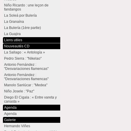
Niño Ricardo : une leçon de
fandangos
La Soleá por Bulería
La Granaína
La Bulería (1ère partie)
La Guajira
Liens utiles
Nouveautés CD
La Sallago : « Antología »
Pedro Sierra : "Nikelao"
Antonio Fernández :
"Desvariaciones flamencas"
Antonio Fernández :
"Desvariaciones flamencas"
Manolo Sanlúcar : "Medea"
Niño Josele : "Paz"
Diego El Cigala : « Entre vareta y
canasta »
Agenda
Agenda
Galerie
Hernando Viñes