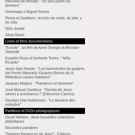
Interview de Moraíto : "on sera parmi les
derniers."
Hommage à Miguel Rivera
Flores el Gaditano : lección de cante, de arte, y
de vida.
Niño Josele
Silvia Marín
Livres et films documentaires
"Ecoute" : un film de Anne Grange et Miroslav
Sebestik
Eusebio Rioja et Norberto Torres :" Niño
Ricardo"
Jesús Saiz Huedo : "Los manuscritos de guitarra
del Fondo Manuela Vázquez-Barros de la
Biblioteca Lázaro Galdiano"
Jacques Maigne : "Flamenco en flammes"
José Manuel Gamboa : "Sernita de Jerez :
vamos a acordarnos !" (Ediciones Carena)
Georges Didi-Huberman : "Le danseur des
solitudes"
Partitions et DVDs pédagogiques
Óscar Herrero : deux nouvelles collections
didactiques
Nouvelles parutions
"Guitares flamencas de Jerez" - Editions