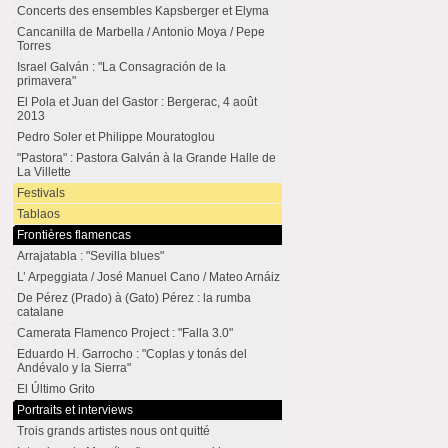
Concerts des ensembles Kapsberger et Elyma
Cancanilla de Marbella / Antonio Moya / Pepe
Torres
Israel Galván : "La Consagración de la
primavera"
El Pola et Juan del Gastor : Bergerac, 4 août
2013
Pedro Soler et Philippe Mouratoglou
"Pastora" : Pastora Galván à la Grande Halle de
La Villette
Festivals
Tablaos
Frontières flamencas
Arrajatabla : "Sevilla blues"
L’ Arpeggiata / José Manuel Cano / Mateo Arnáiz
De Pérez (Prado) à (Gato) Pérez : la rumba
catalane
Camerata Flamenco Project : "Falla 3.0"
Eduardo H. Garrocho : "Coplas y tonás del
Andévalo y la Sierra"
El Último Grito
Portraits et interviews
Trois grands artistes nous ont quitté