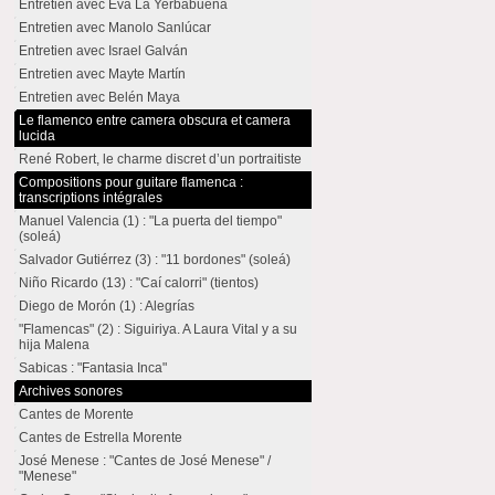
Entretien avec Eva La Yerbabuena
Entretien avec Manolo Sanlúcar
Entretien avec Israel Galván
Entretien avec Mayte Martín
Entretien avec Belén Maya
Le flamenco entre camera obscura et camera
lucida
René Robert, le charme discret d’un portraitiste
Compositions pour guitare flamenca :
transcriptions intégrales
Manuel Valencia (1) : "La puerta del tiempo"
(soleá)
Salvador Gutiérrez (3) : "11 bordones" (soleá)
Niño Ricardo (13) : "Caí calorri" (tientos)
Diego de Morón (1) : Alegrías
"Flamencas" (2) : Siguiriya. A Laura Vital y a su
hija Malena
Sabicas : "Fantasia Inca"
Archives sonores
Cantes de Morente
Cantes de Estrella Morente
José Menese : "Cantes de José Menese" /
"Menese"