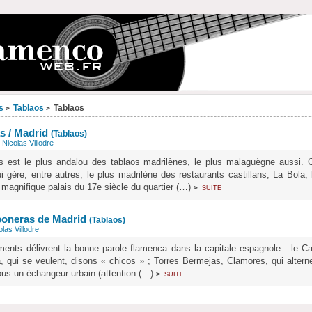
s
Tablaos
Tablaos
>
>
s / Madrid
(Tablaos)
r
Nicolas Villodre
s est le plus andalou des tablaos madrilènes, le plus malaguègne aussi. 
i gére, entre autres, le plus madrilène des restaurants castillans, La Bola, 
n magnifique palais du 17e siècle du quartier (…)
suite
>
boneras de Madrid
(Tablaos)
olas Villodre
ments délivrent la bonne parole flamenca dans la capitale espagnole : le Ca
a, qui se veulent, disons « chicos » ; Torres Bermejas, Clamores, qui altern
ous un échangeur urbain (attention (…)
suite
>