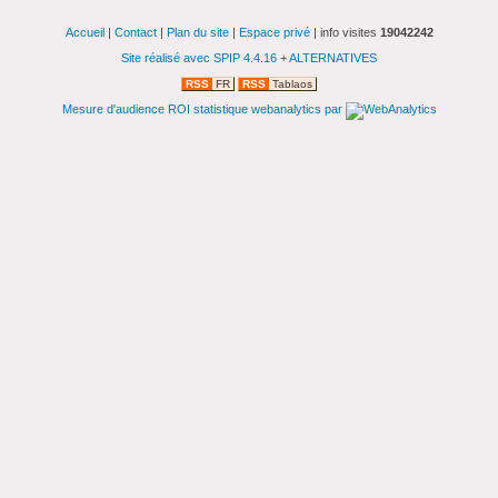
Accueil
|
Contact
|
Plan du site
|
Espace privé
| info visites
19042242
Site réalisé avec SPIP 4.4.16
+
ALTERNATIVES
RSS
FR
RSS
Tablaos
Mesure d'audience ROI statistique webanalytics par