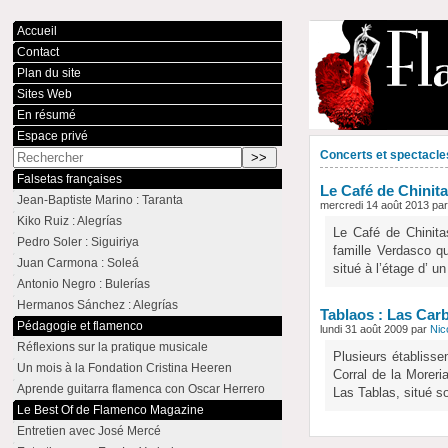
Accueil
Contact
Plan du site
Sites Web
En résumé
Espace privé
Concerts et spectacle
Falsetas françaises
Le Café de Chinita
Jean-Baptiste Marino : Taranta
mercredi 14 août 2013 pa
Kiko Ruiz : Alegrías
Le Café de Chinita
Pedro Soler : Siguiriya
famille Verdasco qu
Juan Carmona : Soleá
situé à l’étage d’ u
Antonio Negro : Bulerías
Hermanos Sánchez : Alegrías
Tablaos : Las Car
Pédagogie et flamenco
lundi 31 août 2009 par
Nic
Réflexions sur la pratique musicale
Plusieurs établisse
Un mois à la Fondation Cristina Heeren
Corral de la Moreri
Aprende guitarra flamenca con Oscar Herrero
Las Tablas, situé s
Le Best Of de Flamenco Magazine
Entretien avec José Mercé