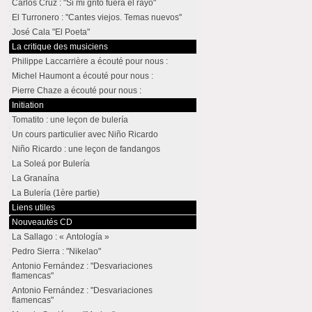
Carlos Cruz : "Si mi grito fuera el rayo"
El Turronero : "Cantes viejos. Temas nuevos"
José Cala "El Poeta"
La critique des musiciens
Philippe Laccarrière a écouté pour nous :
Michel Haumont a écouté pour nous :
Pierre Chaze a écouté pour nous :
Initiation
Tomatito : une leçon de bulería
Un cours particulier avec Niño Ricardo
Niño Ricardo : une leçon de fandangos
La Soleá por Bulería
La Granaína
La Bulería (1ère partie)
Liens utiles
Nouveautés CD
La Sallago : « Antología »
Pedro Sierra : "Nikelao"
Antonio Fernández : "Desvariaciones
flamencas"
Antonio Fernández : "Desvariaciones
flamencas"