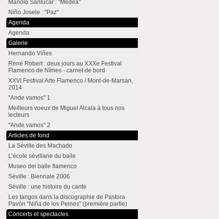
Manolo Sanlúcar : "Medea"
Niño Josele : "Paz"
Agenda
Agenda
Galerie
Hernando Viñes
René Robert : deux jours au XXXe Festival
Flamenco de Nîmes - carnet de bord
XXVI Festival Arte Flamenco / Mont-de-Marsan,
2014
"Ande vamos" 1
Meilleurs voeux de Miguel Alcala à tous nos
lecteurs
"Ande vamos" 2
Articles de fond
La Séville des Machado
L’école sévillane du baile
Museo del baile flamenco
Séville : Biennale 2006
Séville : une histoire du cante
Les tangos dans la discographie de Pastora
Pavón "Niña de los Peines" (première partie)
Concerts et spectacles