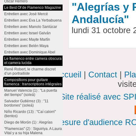
Oscar Herrero
"Alegrías y
Le Best Of de Flamenco Magazine
Entretien avec José Mercé
Andalucía"
Entretien avec Eva La Yerbabuena
Entretien avec Manolo Sanlúcar
lundi 31 octobre
Entretien avec Israel Galván
Entretien avec Mayte Martín
Entretien avec Belén Maya
Entretien avec Dominique Abel
Le flamenco entre camera obscura
et camera lucida
René Robert, le charme discret
Accueil
|
Contact
|
Pla
d’un portraitiste
Compositions pour guitare
visi
flamenca : transcriptions intégrales
Manuel Valencia (1) : "La puerta
Site réalisé avec SP
del tiempo" (soleá)
Salvador Gutiérrez (3) : "11
bordones" (soleá)
Niño Ricardo (13) : "Caí calorri"
(tientos)
Mesure d'audience ROI
Diego de Morón (1) : Alegrías
"Flamencas" (2) : Siguiriya. A Laura
Vital y a su hija Malena