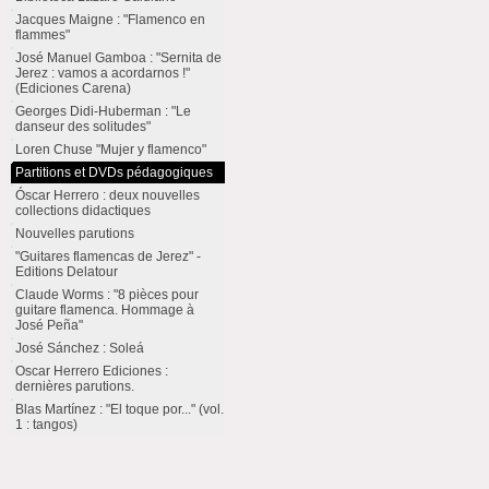
Jacques Maigne : "Flamenco en
flammes"
José Manuel Gamboa : "Sernita de
Jerez : vamos a acordarnos !"
(Ediciones Carena)
Georges Didi-Huberman : "Le
danseur des solitudes"
Loren Chuse "Mujer y flamenco"
Partitions et DVDs pédagogiques
Óscar Herrero : deux nouvelles
collections didactiques
Nouvelles parutions
"Guitares flamencas de Jerez" -
Editions Delatour
Claude Worms : "8 pièces pour
guitare flamenca. Hommage à
José Peña"
José Sánchez : Soleá
Oscar Herrero Ediciones :
dernières parutions.
Blas Martínez : "El toque por..." (vol.
1 : tangos)