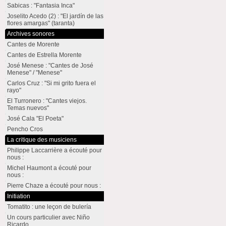
Sabicas : "Fantasia Inca"
Joselito Acedo (2) : "El jardín de las
flores amargas" (taranta)
Archives sonores
Cantes de Morente
Cantes de Estrella Morente
José Menese : "Cantes de José
Menese" / "Menese"
Carlos Cruz : "Si mi grito fuera el
rayo"
El Turronero : "Cantes viejos.
Temas nuevos"
José Cala "El Poeta"
Pencho Cros
La critique des musiciens
Philippe Laccarrière a écouté pour
nous :
Michel Haumont a écouté pour
nous :
Pierre Chaze a écouté pour nous :
Initiation
Tomatito : une leçon de bulería
Un cours particulier avec Niño
Ricardo