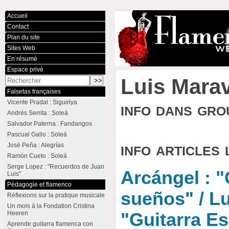
Accueil
Contact
Plan du site
Sites Web
En résumé
Espace privé
Luis Marav
Falsetas françaises
Vicente Pradal : Siguiriya
info dans gr
Andrés Serrita : Soleá
Salvador Paterna : Fandangos
Pascual Gallo : Soleá
info articles 
José Peña : Alegrías
Ramón Cueto : Soleá
Serge Lopez : "Recuerdos de Juan
Arcángel : "
Luis"
Pédagogie et flamenco
sueños" / Lu
Réflexions sur la pratique musicale
Un mois à la Fondation Cristina
Heeren
"Guitarra Es
Aprende guitarra flamenca con