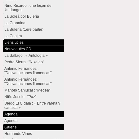
Niño Ricardo : une leçon de
fandangos
La Soleá por Bulería
La Granaína
La Bulería (1ère partie)
La Guajira
Liens utiles
Nouveautés CD
La Sallago : « Antología »
Pedro Sierra : "Nikelao"
Antonio Fernández :
"Desvariaciones flamencas"
Antonio Fernández :
"Desvariaciones flamencas"
Manolo Sanlúcar : "Medea"
Niño Josele : "Paz"
Diego El Cigala : « Entre vareta y
canasta »
Agenda
Agenda
Galerie
Hernando Viñes