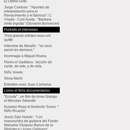
El Último Grito
Jorge Cardoso : "Apuntes de
interpretación para el
Renacimiento y el Barroco" / L’
Yriade - Cyril Auvity : "Barbara
ninfa ingrata" (Giovanni Bononcini)
Portraits et interviews
Trois grands artistes nous ont
quitté
Interview de Moraíto : "on sera
parmi les derniers."
Hommage à Miguel Rivera
Flores el Gaditano : lección de
cante, de arte, y de vida.
Niño Josele
Silvia Marín
Entretien avec Juan Carmona
Livres et films documentaires
"Ecoute" : un film de Anne Grange
et Miroslav Sebestik
Eusebio Rioja et Norberto Torres :"
Niño Ricardo"
Jesús Saiz Huedo : "Los
manuscritos de guitarra del Fondo
Manuela Vázquez-Barros de la
Biblioteca Lázaro Galdiano"