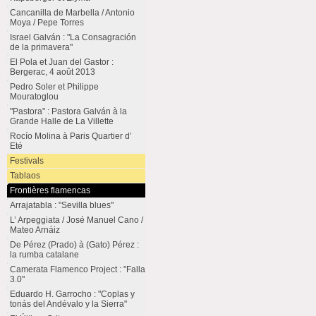
Cancanilla de Marbella / Antonio
Moya / Pepe Torres
Israel Galván : "La Consagración
de la primavera"
El Pola et Juan del Gastor :
Bergerac, 4 août 2013
Pedro Soler et Philippe
Mouratoglou
"Pastora" : Pastora Galván à la
Grande Halle de La Villette
Rocío Molina à Paris Quartier d’
Eté
Festivals
Tablaos
Frontières flamencas
Arrajatabla : "Sevilla blues"
L’ Arpeggiata / José Manuel Cano /
Mateo Arnáiz
De Pérez (Prado) à (Gato) Pérez :
la rumba catalane
Camerata Flamenco Project : "Falla
3.0"
Eduardo H. Garrocho : "Coplas y
tonás del Andévalo y la Sierra"