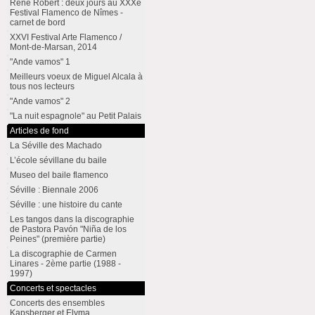
René Robert : deux jours au XXXe
Festival Flamenco de Nîmes -
carnet de bord
XXVI Festival Arte Flamenco /
Mont-de-Marsan, 2014
"Ande vamos" 1
Meilleurs voeux de Miguel Alcala à
tous nos lecteurs
"Ande vamos" 2
"La nuit espagnole" au Petit Palais
Articles de fond
La Séville des Machado
L’école sévillane du baile
Museo del baile flamenco
Séville : Biennale 2006
Séville : une histoire du cante
Les tangos dans la discographie
de Pastora Pavón "Niña de los
Peines" (première partie)
La discographie de Carmen
Linares - 2ème partie (1988 -
1997)
Concerts et spectacles
Concerts des ensembles
Kapsberger et Elyma