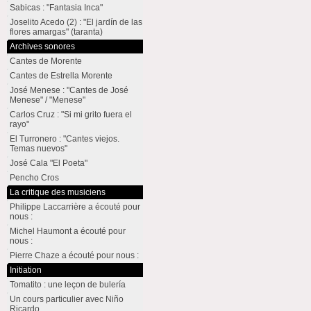
Sabicas : "Fantasia Inca"
Joselito Acedo (2) : "El jardín de las
flores amargas" (taranta)
Archives sonores
Cantes de Morente
Cantes de Estrella Morente
José Menese : "Cantes de José
Menese" / "Menese"
Carlos Cruz : "Si mi grito fuera el
rayo"
El Turronero : "Cantes viejos.
Temas nuevos"
José Cala "El Poeta"
Pencho Cros
La critique des musiciens
Philippe Laccarrière a écouté pour
nous :
Michel Haumont a écouté pour
nous :
Pierre Chaze a écouté pour nous :
Initiation
Tomatito : une leçon de bulería
Un cours particulier avec Niño
Ricardo