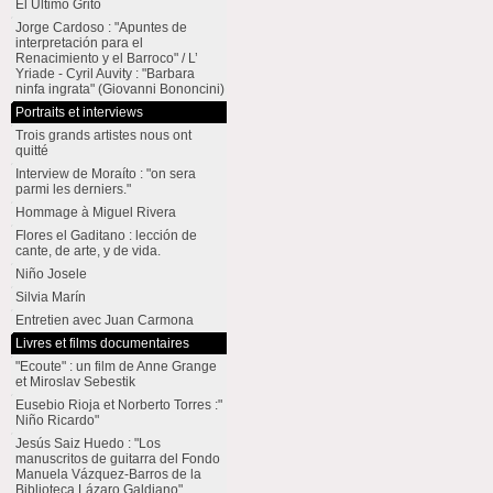
El Último Grito
Jorge Cardoso : "Apuntes de
interpretación para el
Renacimiento y el Barroco" / L’
Yriade - Cyril Auvity : "Barbara
ninfa ingrata" (Giovanni Bononcini)
Portraits et interviews
Trois grands artistes nous ont
quitté
Interview de Moraíto : "on sera
parmi les derniers."
Hommage à Miguel Rivera
Flores el Gaditano : lección de
cante, de arte, y de vida.
Niño Josele
Silvia Marín
Entretien avec Juan Carmona
Livres et films documentaires
"Ecoute" : un film de Anne Grange
et Miroslav Sebestik
Eusebio Rioja et Norberto Torres :"
Niño Ricardo"
Jesús Saiz Huedo : "Los
manuscritos de guitarra del Fondo
Manuela Vázquez-Barros de la
Biblioteca Lázaro Galdiano"