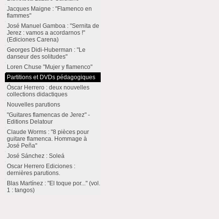
Jacques Maigne : "Flamenco en
flammes"
José Manuel Gamboa : "Sernita de
Jerez : vamos a acordarnos !"
(Ediciones Carena)
Georges Didi-Huberman : "Le
danseur des solitudes"
Loren Chuse "Mujer y flamenco"
Partitions et DVDs pédagogiques
Óscar Herrero : deux nouvelles
collections didactiques
Nouvelles parutions
"Guitares flamencas de Jerez" -
Editions Delatour
Claude Worms : "8 pièces pour
guitare flamenca. Hommage à
José Peña"
José Sánchez : Soleá
Oscar Herrero Ediciones :
dernières parutions.
Blas Martínez : "El toque por..." (vol.
1 : tangos)