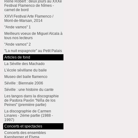
René Robert : deux jours au XXXe
Festival Flamenco de Nîmes -
carnet de bord
XXVI Festival Arte Flamenco /
Mont-de-Marsan, 2014
"Ande vamos" 1
Meilleurs voeux de Miguel Alcala à
tous nos lecteurs
"Ande vamos" 2
"La nuit espagnole" au Petit Palais
Articles de fond
La Séville des Machado
L’école sévillane du baile
Museo del baile flamenco
Séville : Biennale 2006
Séville : une histoire du cante
Les tangos dans la discographie
de Pastora Pavón "Niña de los
Peines" (première partie)
La discographie de Carmen
Linares - 2ème partie (1988 -
1997)
Concerts et spectacles
Concerts des ensembles
Kapsberger et Elyma