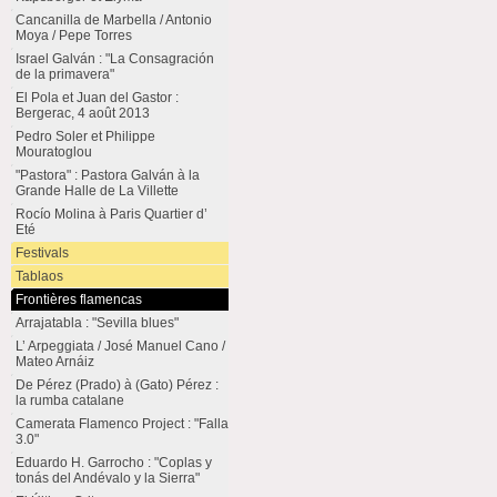
Cancanilla de Marbella / Antonio
Moya / Pepe Torres
Israel Galván : "La Consagración
de la primavera"
El Pola et Juan del Gastor :
Bergerac, 4 août 2013
Pedro Soler et Philippe
Mouratoglou
"Pastora" : Pastora Galván à la
Grande Halle de La Villette
Rocío Molina à Paris Quartier d’
Eté
Festivals
Tablaos
Frontières flamencas
Arrajatabla : "Sevilla blues"
L’ Arpeggiata / José Manuel Cano /
Mateo Arnáiz
De Pérez (Prado) à (Gato) Pérez :
la rumba catalane
Camerata Flamenco Project : "Falla
3.0"
Eduardo H. Garrocho : "Coplas y
tonás del Andévalo y la Sierra"