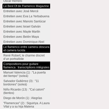
Oscar Herrero
Le Best Of de Flamenco Magazine
Entretien avec José Mercé
Entretien avec Eva La Yerbabuena
Entretien avec Manolo Sanlúcar
Entretien avec Israel Galván
Entretien avec Mayte Martín
Entretien avec Belén Maya
Entretien avec Dominique Abel
Le flamenco entre camera obscura
et camera lucida
René Robert, le charme discret
d’un portraitiste
Compositions pour guitare
flamenca : transcriptions intégrales
Manuel Valencia (1) : "La puerta
del tiempo" (soleá)
Salvador Gutiérrez (3) : "11
bordones" (soleá)
Niño Ricardo (13) : "Caí calorri"
(tientos)
Diego de Morón (1) : Alegrías
"Flamencas" (2) : Siguiriya. A Laura
Vital y a su hija Malena