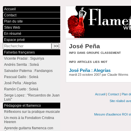
Accueil
Contact
Plan du site
Sites Web
En résumé
Espace privé
José Peña
info dans groupe classement
Falsetas françaises
Vicente Pradal : Siguiriya
info articles lies mot
Andrés Serrita : Soleá
José Peña : Alegrías
Salvador Paterna : Fandangos
mardi 23 octobre 2007 par Claude Worms
Pascual Gallo : Soleá
José Peña : Alegrías
Ramón Cueto : Soleá
Accueil
|
Contact
|
Plan d
Serge Lopez : "Recuerdos de Juan
Luis"
Site réalisé av
Pédagogie et flamenco
Réflexions sur la pratique musicale
Mesure d'audience ROI st
Un mois à la Fondation Cristina
Heeren
Aprende guitarra flamenca con