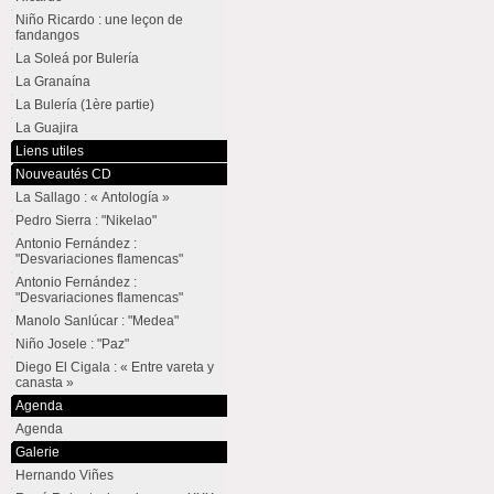
Niño Ricardo : une leçon de
fandangos
La Soleá por Bulería
La Granaína
La Bulería (1ère partie)
La Guajira
Liens utiles
Nouveautés CD
La Sallago : « Antología »
Pedro Sierra : "Nikelao"
Antonio Fernández :
"Desvariaciones flamencas"
Antonio Fernández :
"Desvariaciones flamencas"
Manolo Sanlúcar : "Medea"
Niño Josele : "Paz"
Diego El Cigala : « Entre vareta y
canasta »
Agenda
Agenda
Galerie
Hernando Viñes