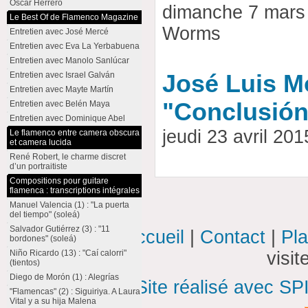
Oscar Herrero
dimanche 7 mars
Le Best Of de Flamenco Magazine
Worms
Entretien avec José Mercé
Entretien avec Eva La Yerbabuena
Entretien avec Manolo Sanlúcar
Entretien avec Israel Galván
José Luis M
Entretien avec Mayte Martín
"Conclusión
Entretien avec Belén Maya
Entretien avec Dominique Abel
jeudi 23 avril 2
Le flamenco entre camera obscura
et camera lucida
René Robert, le charme discret
d’un portraitiste
Compositions pour guitare
flamenca : transcriptions intégrales
Manuel Valencia (1) : "La puerta
del tiempo" (soleá)
Salvador Gutiérrez (3) : "11
Accueil
|
Contact
|
Pla
bordones" (soleá)
Niño Ricardo (13) : "Caí calorri"
visi
(tientos)
Diego de Morón (1) : Alegrías
Site réalisé avec SP
"Flamencas" (2) : Siguiriya. A Laura
Vital y a su hija Malena