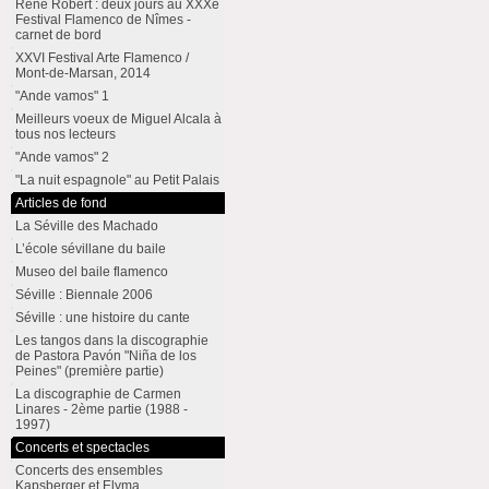
René Robert : deux jours au XXXe
Festival Flamenco de Nîmes -
carnet de bord
XXVI Festival Arte Flamenco /
Mont-de-Marsan, 2014
"Ande vamos" 1
Meilleurs voeux de Miguel Alcala à
tous nos lecteurs
"Ande vamos" 2
"La nuit espagnole" au Petit Palais
Articles de fond
La Séville des Machado
L’école sévillane du baile
Museo del baile flamenco
Séville : Biennale 2006
Séville : une histoire du cante
Les tangos dans la discographie
de Pastora Pavón "Niña de los
Peines" (première partie)
La discographie de Carmen
Linares - 2ème partie (1988 -
1997)
Concerts et spectacles
Concerts des ensembles
Kapsberger et Elyma