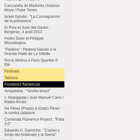
Cancanilla de Marbella / Antonio
Moya / Pepe Torres
Israel Galván : "La Consagración
de la primavera"
El Pola et Juan del Gastor :
Bergerac, 4 août 2013
Pedro Soler et Philippe
Mouratoglou
"Pastora" : Pastora Galván à la
Grande Halle de La Villette
Rocío Molina à Paris Quartier d’
Eté
Festivals
Tablaos
Frontières flamencas
Arrajatabla : "Sevilla blues"
L’ Arpeggiata / José Manuel Cano /
Mateo Arnáiz
De Pérez (Prado) à (Gato) Pérez :
la rumba catalane
Camerata Flamenco Project : "Falla
3.0"
Eduardo H. Garrocho : "Coplas y
tonás del Andévalo y la Sierra"