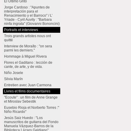
El Último Grito
Jorge Cardoso : "Apuntes de
interpretación para el
Renacimiento y el Barroco" / L’
Yriade - Cyril Auvity : "Barbara
ninfa ingrata" (Giovanni Bononcini)
Portraits et interviews
Trois grands artistes nous ont
quitté
Interview de Moraíto : "on sera
parmi les derniers."
Hommage à Miguel Rivera
Flores el Gaditano : lección de
cante, de arte, y de vida.
Niño Josele
Silvia Marín
Entretien avec Juan Carmona
Livres et films documentaires
"Ecoute" : un film de Anne Grange
et Miroslav Sebestik
Eusebio Rioja et Norberto Torres :"
Niño Ricardo"
Jesús Saiz Huedo : "Los
manuscritos de guitarra del Fondo
Manuela Vázquez-Barros de la
Biblioteca Lázaro Galdiano"