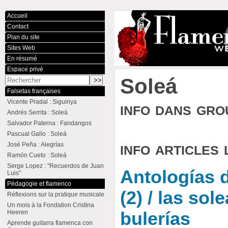
Accueil
Contact
Plan du site
Sites Web
En résumé
Espace privé
Soleá
Falsetas françaises
Vicente Pradal : Siguiriya
info dans gr
Andrés Serrita : Soleá
Salvador Paterna : Fandangos
Pascual Gallo : Soleá
info articles 
José Peña : Alegrías
Ramón Cueto : Soleá
Serge Lopez : "Recuerdos de Juan
Antologías de
Luis"
Pédagogie et flamenco
(2) / las sole
Réflexions sur la pratique musicale
Un mois à la Fondation Cristina
Heeren
bulerías
Aprende guitarra flamenca con