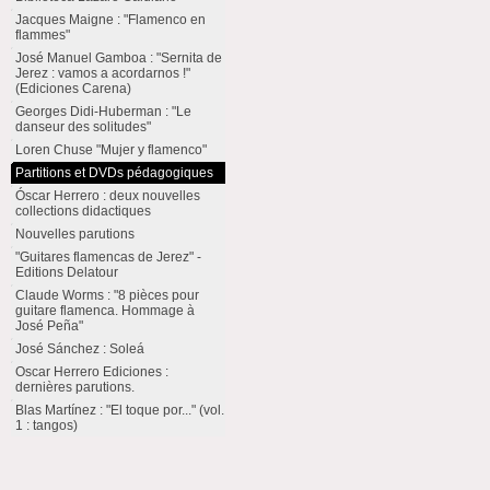
Jacques Maigne : "Flamenco en
flammes"
José Manuel Gamboa : "Sernita de
Jerez : vamos a acordarnos !"
(Ediciones Carena)
Georges Didi-Huberman : "Le
danseur des solitudes"
Loren Chuse "Mujer y flamenco"
Partitions et DVDs pédagogiques
Óscar Herrero : deux nouvelles
collections didactiques
Nouvelles parutions
"Guitares flamencas de Jerez" -
Editions Delatour
Claude Worms : "8 pièces pour
guitare flamenca. Hommage à
José Peña"
José Sánchez : Soleá
Oscar Herrero Ediciones :
dernières parutions.
Blas Martínez : "El toque por..." (vol.
1 : tangos)