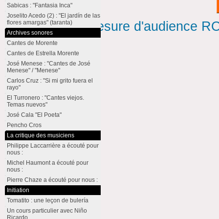
Sabicas : "Fantasia Inca"
Joselito Acedo (2) : "El jardín de las
flores amargas" (taranta)
Mesure d'audience ROI
Archives sonores
Cantes de Morente
Cantes de Estrella Morente
José Menese : "Cantes de José
Menese" / "Menese"
Carlos Cruz : "Si mi grito fuera el
rayo"
El Turronero : "Cantes viejos.
Temas nuevos"
José Cala "El Poeta"
Pencho Cros
La critique des musiciens
Philippe Laccarrière a écouté pour
nous :
Michel Haumont a écouté pour
nous :
Pierre Chaze a écouté pour nous :
Initiation
Tomatito : une leçon de bulería
Un cours particulier avec Niño
Ricardo