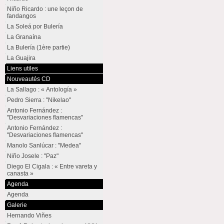
Niño Ricardo : une leçon de
fandangos
La Soleá por Bulería
La Granaína
La Bulería (1ère partie)
La Guajira
Liens utiles
Nouveautés CD
La Sallago : « Antología »
Pedro Sierra : "Nikelao"
Antonio Fernández :
"Desvariaciones flamencas"
Antonio Fernández :
"Desvariaciones flamencas"
Manolo Sanlúcar : "Medea"
Niño Josele : "Paz"
Diego El Cigala : « Entre vareta y
canasta »
Agenda
Agenda
Galerie
Hernando Viñes