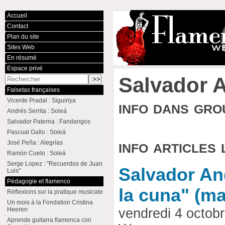
Accueil
Contact
Plan du site
Sites Web
En résumé
Espace privé
Salvador 
Falsetas françaises
Vicente Pradal : Siguiriya
info dans gr
Andrés Serrita : Soleá
Salvador Paterna : Fandangos
Pascual Gallo : Soleá
info articles 
José Peña : Alegrías
Ramón Cueto : Soleá
Serge Lopez : "Recuerdos de Juan
Salvador And
Luis"
Pédagogie et flamenco
la cuna" (m
Réflexions sur la pratique musicale
Un mois à la Fondation Cristina
Heeren
vendredi 4 octob
Aprende guitarra flamenca con