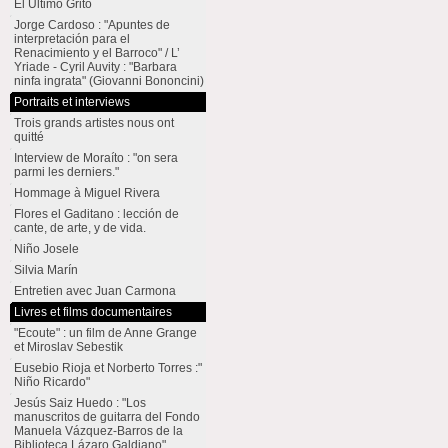
El Último Grito
Jorge Cardoso : "Apuntes de
interpretación para el
Renacimiento y el Barroco" / L’
Yriade - Cyril Auvity : "Barbara
ninfa ingrata" (Giovanni Bononcini)
Portraits et interviews
Trois grands artistes nous ont
quitté
Interview de Moraíto : "on sera
parmi les derniers."
Hommage à Miguel Rivera
Flores el Gaditano : lección de
cante, de arte, y de vida.
Niño Josele
Silvia Marín
Entretien avec Juan Carmona
Livres et films documentaires
"Ecoute" : un film de Anne Grange
et Miroslav Sebestik
Eusebio Rioja et Norberto Torres :"
Niño Ricardo"
Jesús Saiz Huedo : "Los
manuscritos de guitarra del Fondo
Manuela Vázquez-Barros de la
Biblioteca Lázaro Galdiano"