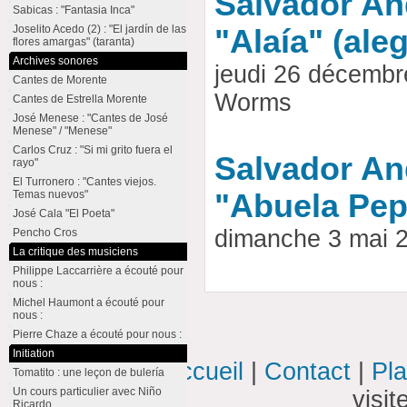
Salvador And
Sabicas : "Fantasia Inca"
Joselito Acedo (2) : "El jardín de las
"Alaía" (aleg
flores amargas" (taranta)
Archives sonores
jeudi 26 décembr
Cantes de Morente
Worms
Cantes de Estrella Morente
José Menese : "Cantes de José
Menese" / "Menese"
Carlos Cruz : "Si mi grito fuera el
Salvador And
rayo"
El Turronero : "Cantes viejos.
Temas nuevos"
"Abuela Pepi
José Cala "El Poeta"
dimanche 3 mai 
Pencho Cros
La critique des musiciens
Philippe Laccarrière a écouté pour
nous :
Michel Haumont a écouté pour
nous :
Pierre Chaze a écouté pour nous :
Initiation
Accueil
|
Contact
|
Pla
Tomatito : une leçon de bulería
Un cours particulier avec Niño
visi
Ricardo