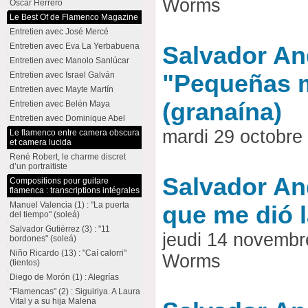
Worms
Oscar Herrero
Le Best Of de Flamenco Magazine
Entretien avec José Mercé
Entretien avec Eva La Yerbabuena
Salvador And
Entretien avec Manolo Sanlúcar
Entretien avec Israel Galván
"Pequeñas 
Entretien avec Mayte Martín
(granaína)
Entretien avec Belén Maya
Entretien avec Dominique Abel
mardi 29 octobr
Le flamenco entre camera obscura
et camera lucida
René Robert, le charme discret
d’un portraitiste
Salvador And
Compositions pour guitare
flamenca : transcriptions intégrales
Manuel Valencia (1) : "La puerta
que me dió l
del tiempo" (soleá)
Salvador Gutiérrez (3) : "11
jeudi 14 novembr
bordones" (soleá)
Niño Ricardo (13) : "Caí calorri"
Worms
(tientos)
Diego de Morón (1) : Alegrías
"Flamencas" (2) : Siguiriya. A Laura
Vital y a su hija Malena