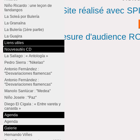
Niño Ricardo : une leçon de
Site réalisé avec SP
fandangos
La Soleá por Bulería
La Granaína
La Bulería (1ère partie)
Mesure d'audience ROI
La Guajira
Liens utiles
Nouveautés CD
La Sallago : « Antología »
Pedro Sierra : "Nikelao"
Antonio Fernández :
"Desvariaciones flamencas"
Antonio Fernández :
"Desvariaciones flamencas"
Manolo Sanlúcar : "Medea"
Niño Josele : "Paz"
Diego El Cigala : « Entre vareta y
canasta »
Agenda
Agenda
Galerie
Hernando Viñes