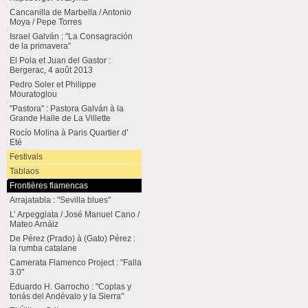
Cancanilla de Marbella / Antonio
Moya / Pepe Torres
Israel Galván : "La Consagración
de la primavera"
El Pola et Juan del Gastor :
Bergerac, 4 août 2013
Pedro Soler et Philippe
Mouratoglou
"Pastora" : Pastora Galván à la
Grande Halle de La Villette
Rocío Molina à Paris Quartier d’
Eté
Festivals
Tablaos
Frontières flamencas
Arrajatabla : "Sevilla blues"
L’ Arpeggiata / José Manuel Cano /
Mateo Arnáiz
De Pérez (Prado) à (Gato) Pérez :
la rumba catalane
Camerata Flamenco Project : "Falla
3.0"
Eduardo H. Garrocho : "Coplas y
tonás del Andévalo y la Sierra"