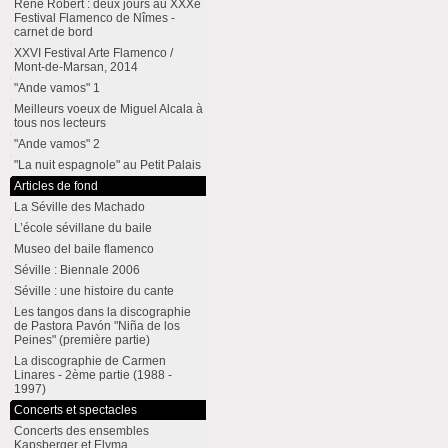
René Robert : deux jours au XXXe
Festival Flamenco de Nîmes -
carnet de bord
XXVI Festival Arte Flamenco /
Mont-de-Marsan, 2014
"Ande vamos" 1
Meilleurs voeux de Miguel Alcala à
tous nos lecteurs
"Ande vamos" 2
"La nuit espagnole" au Petit Palais
Articles de fond
La Séville des Machado
L’école sévillane du baile
Museo del baile flamenco
Séville : Biennale 2006
Séville : une histoire du cante
Les tangos dans la discographie
de Pastora Pavón "Niña de los
Peines" (première partie)
La discographie de Carmen
Linares - 2ème partie (1988 -
1997)
Concerts et spectacles
Concerts des ensembles
Kapsberger et Elyma