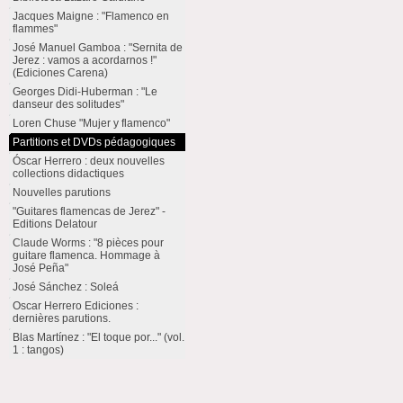
Jacques Maigne : "Flamenco en
flammes"
José Manuel Gamboa : "Sernita de
Jerez : vamos a acordarnos !"
(Ediciones Carena)
Georges Didi-Huberman : "Le
danseur des solitudes"
Loren Chuse "Mujer y flamenco"
Partitions et DVDs pédagogiques
Óscar Herrero : deux nouvelles
collections didactiques
Nouvelles parutions
"Guitares flamencas de Jerez" -
Editions Delatour
Claude Worms : "8 pièces pour
guitare flamenca. Hommage à
José Peña"
José Sánchez : Soleá
Oscar Herrero Ediciones :
dernières parutions.
Blas Martínez : "El toque por..." (vol.
1 : tangos)