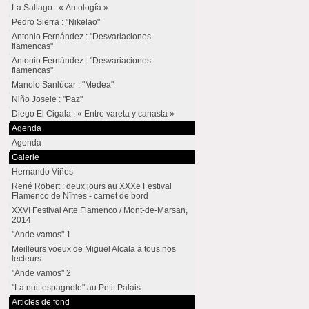
La Sallago : « Antología »
Pedro Sierra : "Nikelao"
Antonio Fernández : "Desvariaciones
flamencas"
Antonio Fernández : "Desvariaciones
flamencas"
Manolo Sanlúcar : "Medea"
Niño Josele : "Paz"
Diego El Cigala : « Entre vareta y canasta »
Agenda
Agenda
Galerie
Hernando Viñes
René Robert : deux jours au XXXe Festival
Flamenco de Nîmes - carnet de bord
XXVI Festival Arte Flamenco / Mont-de-Marsan,
2014
"Ande vamos" 1
Meilleurs voeux de Miguel Alcala à tous nos
lecteurs
"Ande vamos" 2
"La nuit espagnole" au Petit Palais
Articles de fond