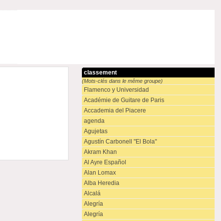
classement
(Mots-clés dans le même groupe)
Flamenco y Universidad
Académie de Guitare de Paris
Accademia del Piacere
agenda
Agujetas
Agustín Carbonell "El Bola"
Akram Khan
Al Ayre Español
Alan Lomax
Alba Heredia
Alcalá
Alegría
Alegría