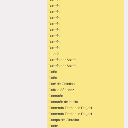
Bulería
Bulería
Bulería
Bulería
Bulería
Bulería
Bulería
Bulería
Bulería
bulería
Bulería por Soleá
Bulería por Soleá
Caña
Caña
Café de Chinitas
Calixto Sánchez
Camarón
Camarón de la Isla
Camerata Flamenco Project
Camerata Flamenco Project
Campo de Gibraltar
Cante