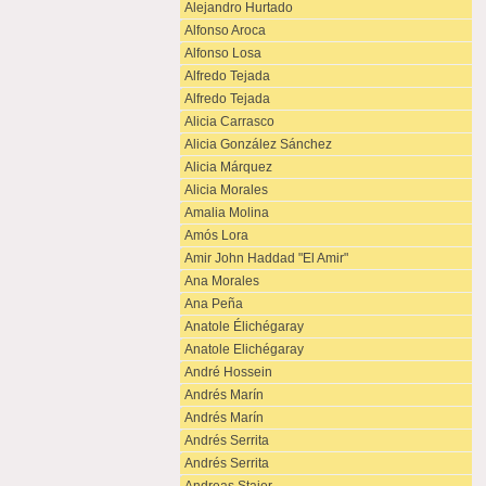
Alejandro Hurtado
Alfonso Aroca
Alfonso Losa
Alfredo Tejada
Alfredo Tejada
Alicia Carrasco
Alicia González Sánchez
Alicia Márquez
Alicia Morales
Amalia Molina
Amós Lora
Amir John Haddad "El Amir"
Ana Morales
Ana Peña
Anatole Élichégaray
Anatole Elichégaray
André Hossein
Andrés Marín
Andrés Marín
Andrés Serrita
Andrés Serrita