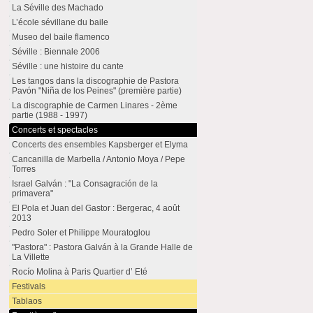
La Séville des Machado
L’école sévillane du baile
Museo del baile flamenco
Séville : Biennale 2006
Séville : une histoire du cante
Les tangos dans la discographie de Pastora
Pavón "Niña de los Peines" (première partie)
La discographie de Carmen Linares - 2ème
partie (1988 - 1997)
Concerts et spectacles
Concerts des ensembles Kapsberger et Elyma
Cancanilla de Marbella / Antonio Moya / Pepe
Torres
Israel Galván : "La Consagración de la
primavera"
El Pola et Juan del Gastor : Bergerac, 4 août
2013
Pedro Soler et Philippe Mouratoglou
"Pastora" : Pastora Galván à la Grande Halle de
La Villette
Rocío Molina à Paris Quartier d’ Eté
Festivals
Tablaos