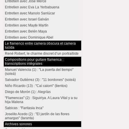
Entretien avec José Mercé
Entretien avec Eva La Yerbabuena
Entretien avec Manolo Sanlúcar
Entretien avec Israel Galván
Entretien avec Mayte Martín
Entretien avec Belén Maya
Entretien avec Dominique Abel
Le flamenco entre camera obscura et camera
lucida
René Robert, le charme discret d’un portraitiste
Compositions pour guitare flamenca :
transcriptions intégrales
Manuel Valencia (1) : "La puerta del tiempo"
(soleá)
Salvador Gutiérrez (3) : "11 bordones" (soleá)
Niño Ricardo (13) : "Caí calorri" (tientos)
Diego de Morón (1) : Alegrías
"Flamencas" (2) : Siguiriya. A Laura Vital y a su
hija Malena
Sabicas : "Fantasia Inca"
Joselito Acedo (2) : "El jardín de las flores
amargas" (taranta)
Archives sonores