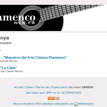
oya
assement
t
 : "Maestros del Arte Clásico Flamenco"
r Claude Worms
"La Caña"
3 par Claude Worms
Accueil
|
Contact
|
Plan du site
|
Espace privé
| info visites
19059190
Site réalisé avec SPIP 4.4.16
+
ALTERNATIVES
RSS
FR
Mesure d'audience ROI statistique webanalytics par