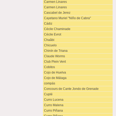
Carmen Linares
Carmen Linares
Cascabel de Jerez
Cayetano Muriel "Niño de Cabra"
Cádiz
Cécile Chaminade
Cécile Evrot
Chaâbi
Chicuelo
Chinín de Triana
Claude Worms
Club Plein Vent
Cobitos
Cojo de Huelva
Cojo de Málaga
compás
Concours de Cante Jondo de Grenade
Cuplé
Curro Lucena
Curro Malena
Curro Piñana