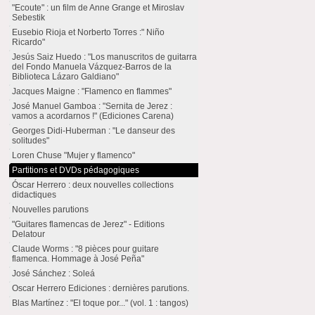
"Ecoute" : un film de Anne Grange et Miroslav
Sebestik
Eusebio Rioja et Norberto Torres :" Niño
Ricardo"
Jesús Saiz Huedo : "Los manuscritos de guitarra
del Fondo Manuela Vázquez-Barros de la
Biblioteca Lázaro Galdiano"
Jacques Maigne : "Flamenco en flammes"
José Manuel Gamboa : "Sernita de Jerez :
vamos a acordarnos !" (Ediciones Carena)
Georges Didi-Huberman : "Le danseur des
solitudes"
Loren Chuse "Mujer y flamenco"
Partitions et DVDs pédagogiques
Óscar Herrero : deux nouvelles collections
didactiques
Nouvelles parutions
"Guitares flamencas de Jerez" - Editions
Delatour
Claude Worms : "8 pièces pour guitare
flamenca. Hommage à José Peña"
José Sánchez : Soleá
Oscar Herrero Ediciones : dernières parutions.
Blas Martínez : "El toque por..." (vol. 1 : tangos)