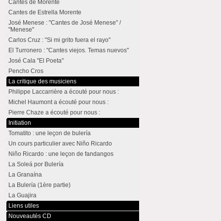
Cantes de Morente
Cantes de Estrella Morente
José Menese : "Cantes de José Menese" /
"Menese"
Carlos Cruz : "Si mi grito fuera el rayo"
El Turronero : "Cantes viejos. Temas nuevos"
José Cala "El Poeta"
Pencho Cros
La critique des musiciens
Philippe Laccarrière a écouté pour nous :
Michel Haumont a écouté pour nous :
Pierre Chaze a écouté pour nous :
Initiation
Tomatito : une leçon de bulería
Un cours particulier avec Niño Ricardo
Niño Ricardo : une leçon de fandangos
La Soleá por Bulería
La Granaína
La Bulería (1ère partie)
La Guajira
Liens utiles
Nouveautés CD