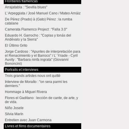
Frontières flamencas
Arrajatabla : "Sevilla blues"
L’ Arpeggiata / José Manuel Cano / Mateo Arnáiz
De Pérez (Prado) à (Gato) Pérez : la rumba
catalane
Camerata Flamenco Project : "Falla 3.0"
Eduardo H. Garrocho : "Coplas y tonás del
Andévalo y la Sierra"
El Último Grito
Jorge Cardoso : "Apuntes de interpretación para
el Renacimiento y el Barroco" / L’ Yriade - Cyril
Auvity : "Barbara ninfa ingrata" (Giovanni
Bononcini)
Portraits et interviews
Trois grands artistes nous ont quitté
Interview de Moraíto : "on sera parmi les
derniers."
Hommage à Miguel Rivera
Flores el Gaditano : lección de cante, de arte, y
de vida.
Niño Josele
Silvia Marín
Entretien avec Juan Carmona
Livres et films documentaires