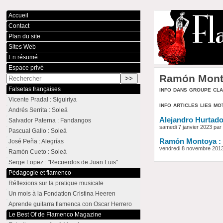
Accueil
Contact
Plan du site
Sites Web
En résumé
Espace privé
Ramón Mont
info dans groupe cl
Falsetas françaises
Vicente Pradal : Siguiriya
info articles lies mo
Andrés Serrita : Soleá
Alejandro Hurtado
Salvador Paterna : Fandangos
samedi 7 janvier 2023 pa
Pascual Gallo : Soleá
Ramón Montoya : 
José Peña : Alegrías
vendredi 8 novembre 201
Ramón Cueto : Soleá
Serge Lopez : "Recuerdos de Juan Luis"
Pédagogie et flamenco
Réflexions sur la pratique musicale
Un mois à la Fondation Cristina Heeren
Aprende guitarra flamenca con Oscar Herrero
Le Best Of de Flamenco Magazine