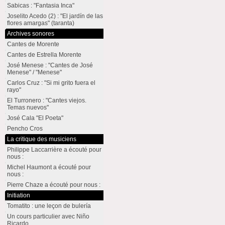
Sabicas : "Fantasia Inca"
Joselito Acedo (2) : "El jardín de las
flores amargas" (taranta)
Archives sonores
Cantes de Morente
Cantes de Estrella Morente
José Menese : "Cantes de José
Menese" / "Menese"
Carlos Cruz : "Si mi grito fuera el
rayo"
El Turronero : "Cantes viejos.
Temas nuevos"
José Cala "El Poeta"
Pencho Cros
La critique des musiciens
Philippe Laccarrière a écouté pour
nous :
Michel Haumont a écouté pour
nous :
Pierre Chaze a écouté pour nous :
Initiation
Tomatito : une leçon de bulería
Un cours particulier avec Niño
Ricardo