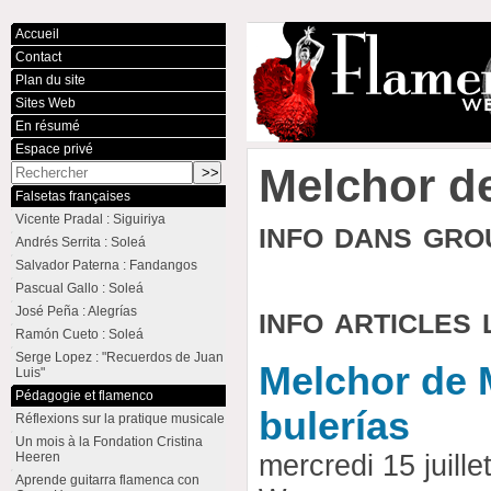
Accueil
Contact
Plan du site
Sites Web
En résumé
Espace privé
Melchor d
Falsetas françaises
Vicente Pradal : Siguiriya
info dans gr
Andrés Serrita : Soleá
Salvador Paterna : Fandangos
Pascual Gallo : Soleá
info articles 
José Peña : Alegrías
Ramón Cueto : Soleá
Serge Lopez : "Recuerdos de Juan
Melchor de 
Luis"
Pédagogie et flamenco
bulerías
Réflexions sur la pratique musicale
Un mois à la Fondation Cristina
Heeren
mercredi 15 juill
Aprende guitarra flamenca con