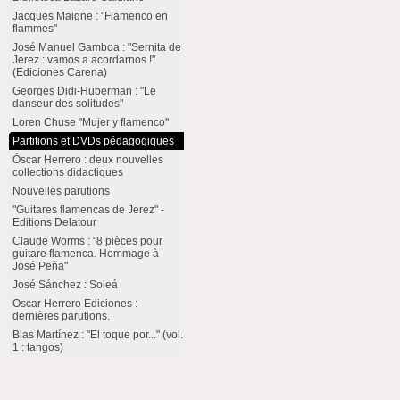
Jacques Maigne : "Flamenco en
flammes"
José Manuel Gamboa : "Sernita de
Jerez : vamos a acordarnos !"
(Ediciones Carena)
Georges Didi-Huberman : "Le
danseur des solitudes"
Loren Chuse "Mujer y flamenco"
Partitions et DVDs pédagogiques
Óscar Herrero : deux nouvelles
collections didactiques
Nouvelles parutions
"Guitares flamencas de Jerez" -
Editions Delatour
Claude Worms : "8 pièces pour
guitare flamenca. Hommage à
José Peña"
José Sánchez : Soleá
Oscar Herrero Ediciones :
dernières parutions.
Blas Martínez : "El toque por..." (vol.
1 : tangos)