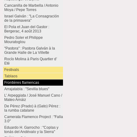
Cancanilla de Marbella / Antonio
Moya / Pepe Torres
Israel Galván : "La Consagración
de la primavera"
El Pola et Juan del Gastor :
Bergerac, 4 août 2013
Pedro Soler et Philippe
Mouratoglou
"Pastora" : Pastora Galván à la
Grande Halle de La Villette
Rocío Molina à Paris Quartier d’
Eté
Festivals
Tablaos
Frontières flamencas
Arrajatabla : "Sevilla blues"
L’ Arpeggiata / José Manuel Cano /
Mateo Arnáiz
De Pérez (Prado) à (Gato) Pérez :
la rumba catalane
Camerata Flamenco Project : "Falla
3.0"
Eduardo H. Garrocho : "Coplas y
tonás del Andévalo y la Sierra"