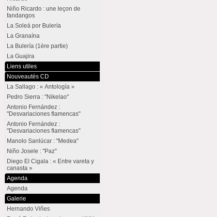
Niño Ricardo : une leçon de
fandangos
La Soleá por Bulería
La Granaína
La Bulería (1ère partie)
La Guajira
Liens utiles
Nouveautés CD
La Sallago : « Antología »
Pedro Sierra : "Nikelao"
Antonio Fernández :
"Desvariaciones flamencas"
Antonio Fernández :
"Desvariaciones flamencas"
Manolo Sanlúcar : "Medea"
Niño Josele : "Paz"
Diego El Cigala : « Entre vareta y
canasta »
Agenda
Agenda
Galerie
Hernando Viñes