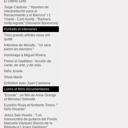
El Último Grito
Jorge Cardoso : "Apuntes de
interpretación para el
Renacimiento y el Barroco" / L’
Yriade - Cyril Auvity : "Barbara
ninfa ingrata" (Giovanni Bononcini)
Portraits et interviews
Trois grands artistes nous ont
quitté
Interview de Moraíto : "on sera
parmi les derniers."
Hommage à Miguel Rivera
Flores el Gaditano : lección de
cante, de arte, y de vida.
Niño Josele
Silvia Marín
Entretien avec Juan Carmona
Livres et films documentaires
"Ecoute" : un film de Anne Grange
et Miroslav Sebestik
Eusebio Rioja et Norberto Torres :"
Niño Ricardo"
Jesús Saiz Huedo : "Los
manuscritos de guitarra del Fondo
Manuela Vázquez-Barros de la
Biblioteca Lázaro Galdiano"