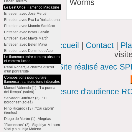
Worms
Oscar Herrero
Le Best Of de Flamenco Magazine
Entretien avec José Mercé
Entretien avec Eva La Yerbabuena
Entretien avec Manolo Sanlúcar
Entretien avec Israel Galván
Entretien avec Mayte Martín
Accueil
|
Contact
|
Pla
Entretien avec Belén Maya
Entretien avec Dominique Abel
visi
Le flamenco entre camera obscura
et camera lucida
Site réalisé avec SP
René Robert, le charme discret
d’un portraitiste
Compositions pour guitare
flamenca : transcriptions intégrales
Manuel Valencia (1) : "La puerta
Mesure d'audience ROI
del tiempo" (soleá)
Salvador Gutiérrez (3) : "11
bordones" (soleá)
Niño Ricardo (13) : "Caí calorri"
(tientos)
Diego de Morón (1) : Alegrías
"Flamencas" (2) : Siguiriya. A Laura
Vital y a su hija Malena