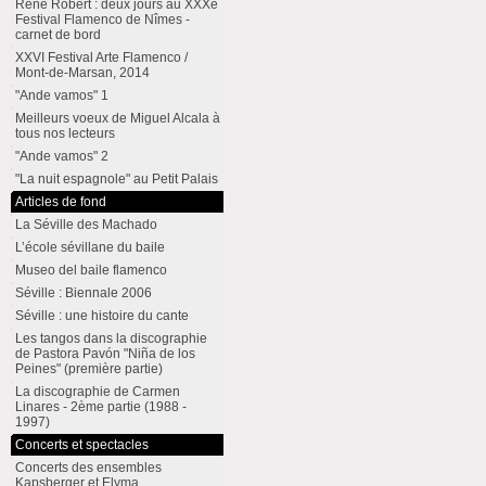
René Robert : deux jours au XXXe
Festival Flamenco de Nîmes -
carnet de bord
XXVI Festival Arte Flamenco /
Mont-de-Marsan, 2014
"Ande vamos" 1
Meilleurs voeux de Miguel Alcala à
tous nos lecteurs
"Ande vamos" 2
"La nuit espagnole" au Petit Palais
Articles de fond
La Séville des Machado
L’école sévillane du baile
Museo del baile flamenco
Séville : Biennale 2006
Séville : une histoire du cante
Les tangos dans la discographie
de Pastora Pavón "Niña de los
Peines" (première partie)
La discographie de Carmen
Linares - 2ème partie (1988 -
1997)
Concerts et spectacles
Concerts des ensembles
Kapsberger et Elyma