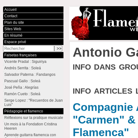
Accueil
Contact
Plan du site
Sites Web
En résumé
Espace privé
Antonio G
Falsetas françaises
Vicente Pradal : Siguiriya
info dans gr
Andrés Serrita : Soleá
Salvador Paterna : Fandangos
Pascual Gallo : Soleá
info articles 
José Peña : Alegrías
Ramón Cueto : Soleá
Serge Lopez : "Recuerdos de Juan
Compagnie 
Luis"
Pédagogie et flamenco
"Carmen" & 
Réflexions sur la pratique musicale
Un mois à la Fondation Cristina
Heeren
Flamenca"
Aprende guitarra flamenca con