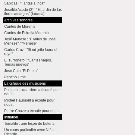
Sabicas : "Fantasia Inca"
Joselito Acedo (2) : "El jardín de las
flores amargas" (taranta)
Archives sonores
Cantes de Morente
Cantes de Estrella Morente
José Menese : "Cantes de José
Menese" / "Menese"
Carlos Cruz : "Si mi grito fuera el
rayo"
El Turronero : "Cantes viejos.
Temas nuevos"
José Cala "El Poeta"
Pencho Cros
La critique des musiciens
Philippe Laccarrière a écouté pour
nous :
Michel Haumont a écouté pour
nous :
Pierre Chaze a écouté pour nous :
Initiation
Tomatito : une leçon de bulería
Un cours particulier avec Niño
Ricardo