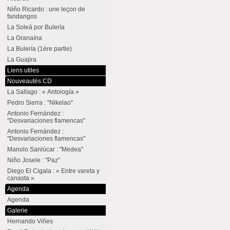
Niño Ricardo : une leçon de
fandangos
La Soleá por Bulería
La Granaína
La Bulería (1ère partie)
La Guajira
Liens utiles
Nouveautés CD
La Sallago : « Antología »
Pedro Sierra : "Nikelao"
Antonio Fernández :
"Desvariaciones flamencas"
Antonio Fernández :
"Desvariaciones flamencas"
Manolo Sanlúcar : "Medea"
Niño Josele : "Paz"
Diego El Cigala : « Entre vareta y
canasta »
Agenda
Agenda
Galerie
Hernando Viñes