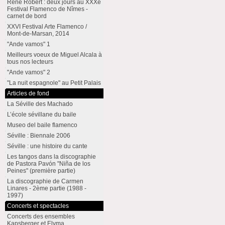
René Robert : deux jours au XXXe
Festival Flamenco de Nîmes -
carnet de bord
XXVI Festival Arte Flamenco /
Mont-de-Marsan, 2014
"Ande vamos" 1
Meilleurs voeux de Miguel Alcala à
tous nos lecteurs
"Ande vamos" 2
"La nuit espagnole" au Petit Palais
Articles de fond
La Séville des Machado
L’école sévillane du baile
Museo del baile flamenco
Séville : Biennale 2006
Séville : une histoire du cante
Les tangos dans la discographie
de Pastora Pavón "Niña de los
Peines" (première partie)
La discographie de Carmen
Linares - 2ème partie (1988 -
1997)
Concerts et spectacles
Concerts des ensembles
Kapsberger et Elyma