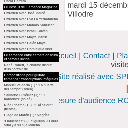
Oscar Herrero
mardi 15 décembr
Le Best Of de Flamenco Magazine
Villodre
Entretien avec José Mercé
Entretien avec Eva La Yerbabuena
Entretien avec Manolo Sanlúcar
Entretien avec Israel Galván
Entretien avec Mayte Martín
Entretien avec Belén Maya
Entretien avec Dominique Abel
Accueil
|
Contact
|
Pla
Le flamenco entre camera obscura
et camera lucida
visi
René Robert, le charme discret
d’un portraitiste
Site réalisé avec SP
Compositions pour guitare
flamenca : transcriptions intégrales
Manuel Valencia (1) : "La puerta
del tiempo" (soleá)
Salvador Gutiérrez (3) : "11
Mesure d'audience ROI
bordones" (soleá)
Niño Ricardo (13) : "Caí calorri"
(tientos)
Diego de Morón (1) : Alegrías
"Flamencas" (2) : Siguiriya. A Laura
Vital y a su hija Malena