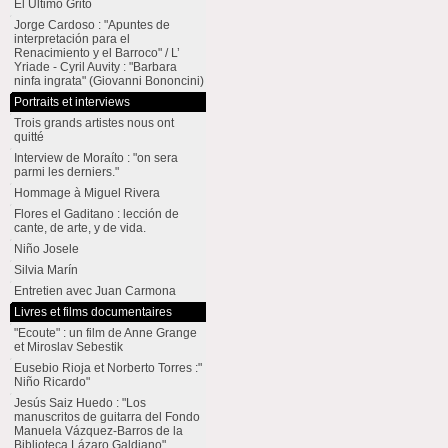
El Último Grito
Jorge Cardoso : "Apuntes de
interpretación para el
Renacimiento y el Barroco" / L’
Yriade - Cyril Auvity : "Barbara
ninfa ingrata" (Giovanni Bononcini)
Portraits et interviews
Trois grands artistes nous ont
quitté
Interview de Moraíto : "on sera
parmi les derniers."
Hommage à Miguel Rivera
Flores el Gaditano : lección de
cante, de arte, y de vida.
Niño Josele
Silvia Marín
Entretien avec Juan Carmona
Livres et films documentaires
"Ecoute" : un film de Anne Grange
et Miroslav Sebestik
Eusebio Rioja et Norberto Torres :"
Niño Ricardo"
Jesús Saiz Huedo : "Los
manuscritos de guitarra del Fondo
Manuela Vázquez-Barros de la
Biblioteca Lázaro Galdiano"