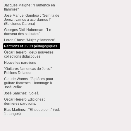
Jacques Maigne : "Flamenco en
flammes"
José Manuel Gamboa : "Sernita de
Jerez : vamos a acordarnos !"
(Ediciones Carena)
Georges Didi-Huberman : "Le
danseur des solitudes"
Loren Chuse "Mujer y flamenco"
Partitions et DVDs pédagogiques
Óscar Herrero : deux nouvelles
collections didactiques
Nouvelles parutions
"Guitares flamencas de Jerez" -
Editions Delatour
Claude Worms : "8 pièces pour
guitare flamenca. Hommage à
José Peña"
José Sánchez : Soleá
Oscar Herrero Ediciones :
dernières parutions.
Blas Martínez : "El toque por..." (vol.
1 : tangos)