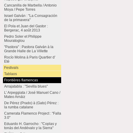
Cancanilla de Marbella / Antonio
Moya / Pepe Torres
Israel Galván : "La Consagración
de la primavera"
El Pola et Juan del Gastor :
Bergerac, 4 août 2013
Pedro Soler et Philippe
Mouratoglou
"Pastora" : Pastora Galván à la
Grande Halle de La Villette
Rocío Molina à Paris Quartier d’
Eté
Festivals
Tablaos
Frontières flamencas
Arrajatabla : "Sevilla blues"
L’ Arpeggiata / José Manuel Cano /
Mateo Arnáiz
De Pérez (Prado) à (Gato) Pérez :
la rumba catalane
Camerata Flamenco Project : "Falla
3.0"
Eduardo H. Garrocho : "Coplas y
tonás del Andévalo y la Sierra"