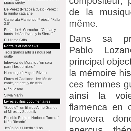
compositeur, p
Mateo Arnáiz
de la musiqu
De Pérez (Prado) à (Gato) Pérez :
la rumba catalane
Camerata Flamenco Project : "Falla
même.
3.0"
Eduardo H. Garrocho : "Coplas y
tonás del Andévalo y la Sierra"
Dans sa prés
El Último Grito
Portraits et interviews
Pablo Loza
Trois grands artistes nous ont
quitté
principal objec
Interview de Moraíto : "on sera
parmi les derniers."
la mémoire hi
Hommage à Miguel Rivera
Flores el Gaditano : lección de
ces femmes guit
cante, de arte, y de vida.
Niño Josele
ainsi la vo
Silvia Marín
Livres et films documentaires
flamenca en 
"Ecoute" : un film de Anne Grange
et Miroslav Sebestik
trouvera do
Eusebio Rioja et Norberto Torres :"
Niño Ricardo"
aperçus théo
Jesús Saiz Huedo : "Los