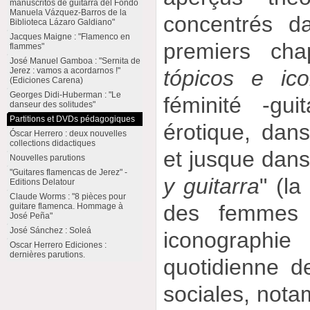
manuscritos de guitarra del Fondo
Manuela Vázquez-Barros de la
concentrés d
Biblioteca Lázaro Galdiano"
Jacques Maigne : "Flamenco en
premiers cha
flammes"
José Manuel Gamboa : "Sernita de
Jerez : vamos a acordarnos !"
tópicos e ic
(Ediciones Carena)
Georges Didi-Huberman : "Le
féminité -gui
danseur des solitudes"
Partitions et DVDs pédagogiques
érotique, dans
Óscar Herrero : deux nouvelles
collections didactiques
et jusque dans 
Nouvelles parutions
"Guitares flamencas de Jerez" -
y guitarra
" (l
Editions Delatour
Claude Worms : "8 pièces pour
des femmes g
guitare flamenca. Hommage à
José Peña"
José Sánchez : Soleá
iconographie
Oscar Herrero Ediciones :
dernières parutions.
quotidienne d
sociales, nota