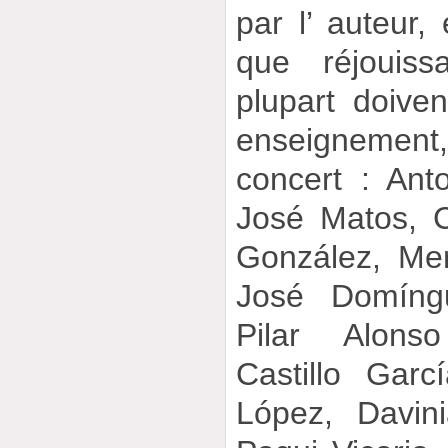
par l’ auteur,
que réjouis
plupart doiven
enseignemen
concert : Ant
José Matos, C
González, Me
José Domíngu
Pilar Alons
Castillo Garc
López, Davini