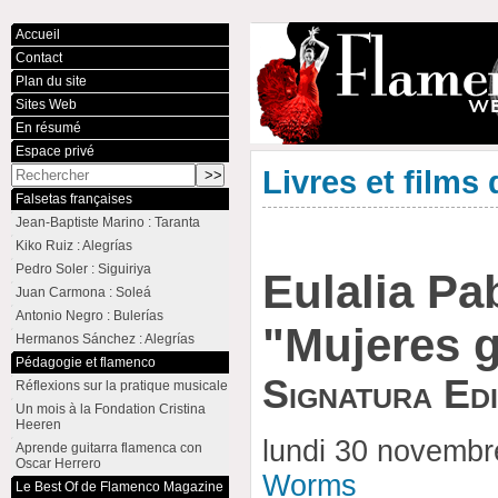
Accueil
Contact
Plan du site
Sites Web
En résumé
Espace privé
Livres et film
Falsetas françaises
Jean-Baptiste Marino : Taranta
Kiko Ruiz : Alegrías
Pedro Soler : Siguiriya
Eulalia Pa
Juan Carmona : Soleá
Antonio Negro : Bulerías
"Mujeres g
Hermanos Sánchez : Alegrías
Pédagogie et flamenco
Signatura Edi
Réflexions sur la pratique musicale
Un mois à la Fondation Cristina
Heeren
lundi 30 novemb
Aprende guitarra flamenca con
Oscar Herrero
Worms
Le Best Of de Flamenco Magazine