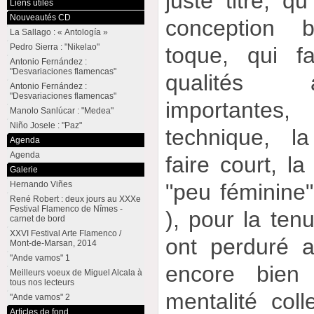
juste titre, qu
Liens utiles
Nouveautés CD
conception b
La Sallago : « Antología »
Pedro Sierra : "Nikelao"
toque, qui f
Antonio Fernández :
"Desvariaciones flamencas"
qualités 
Antonio Fernández :
"Desvariaciones flamencas"
importantes, 
Manolo Sanlúcar : "Medea"
Niño Josele : "Paz"
technique, la 
Agenda
Agenda
faire court, la
Galerie
Hernando Viñes
"peu féminine"
René Robert : deux jours au XXXe
Festival Flamenco de Nîmes -
), pour la tenu
carnet de bord
XXVI Festival Arte Flamenco /
ont perduré a
Mont-de-Marsan, 2014
"Ande vamos" 1
encore bien 
Meilleurs voeux de Miguel Alcala à
tous nos lecteurs
mentalité colle
"Ande vamos" 2
Articles de fond