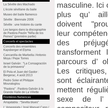
masculine. Ici
La Séville des Machado
L’école sévillane du baile
plus qu’ ail
Museo del baile flamenco
Séville : Biennale 2006
doivent "pro
Séville : une histoire du cante
Les tangos dans la discographie
leur compéten
de Pastora Pavón "Niña de los
Peines" (première partie)
des préjug
Concerts et spectacles
Concerts des ensembles
transforment 
Kapsberger et Elyma
Cancanilla de Marbella / Antonio
Moya / Pepe Torres
parcours d’ o
Israel Galván : "La Consagración
de la primavera"
Les critique
El Pola et Juan del Gastor :
Bergerac, 4 août 2013
sont éclairan
Pedro Soler et Philippe
Mouratoglou
mettent régul
"Pastora" : Pastora Galván à la
Grande Halle de La Villette
sexe de l’ 
Frontières flamencas
Arrajatabla : "Sevilla blues"
L’ Arpeggiata / José Manuel Cano /