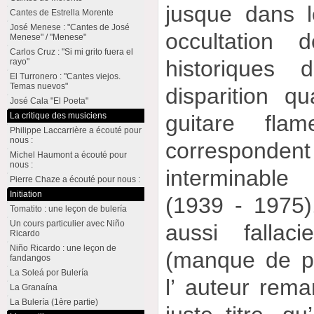
jusque dans 
Cantes de Estrella Morente
José Menese : "Cantes de José
occultation 
Menese" / "Menese"
Carlos Cruz : "Si mi grito fuera el
historiques 
rayo"
El Turronero : "Cantes viejos.
Temas nuevos"
disparition q
José Cala "El Poeta"
La critique des musiciens
guitare fla
Philippe Laccarrière a écouté pour
nous :
corresponden
Michel Haumont a écouté pour
nous :
interminable
Pierre Chaze a écouté pour nous :
Initiation
(1939 - 1975)
Tomatito : une leçon de bulería
Un cours particulier avec Niño
aussi fallac
Ricardo
Niño Ricardo : une leçon de
(manque de p
fandangos
La Soleá por Bulería
l’ auteur rem
La Granaína
La Bulería (1ère partie)