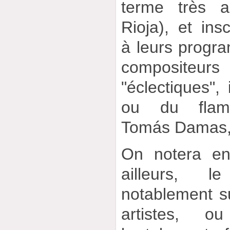
terme très a
Rioja), et ins
à leurs progr
composite
"éclectiques", 
ou du flame
Tomás Damas, 
On notera en
ailleurs, l
notablement su
artistes,