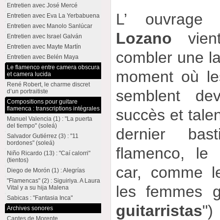
Entretien avec José Mercé
L’ ouvrag
Entretien avec Eva La Yerbabuena
Entretien avec Manolo Sanlúcar
Lozano
vien
Entretien avec Israel Galván
Entretien avec Mayte Martín
combler une la
Entretien avec Belén Maya
Le flamenco entre camera obscura
moment où les
et camera lucida
René Robert, le charme discret
semblent dev
d’un portraitiste
Compositions pour guitare
flamenca : transcriptions intégrales
succès et tale
Manuel Valencia (1) : "La puerta
del tiempo" (soleá)
dernier bas
Salvador Gutiérrez (3) : "11
bordones" (soleá)
flamenco, le
Niño Ricardo (13) : "Caí calorri"
(tientos)
car, comme le
Diego de Morón (1) : Alegrías
"Flamencas" (2) : Siguiriya. A Laura
les femmes gu
Vital y a su hija Malena
Sabicas : "Fantasia Inca"
guitarristas
")
Archives sonores
Cantes de Morente