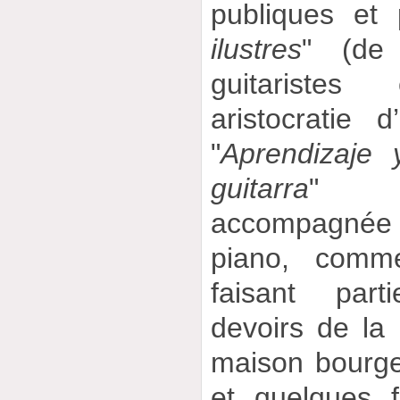
publiques et 
ilustres
" (de
guitariste
aristocratie 
"
Aprendizaje
guitarra
" (
accompagnée p
piano, comm
faisant part
devoirs de la
maison bourge
et quelques 