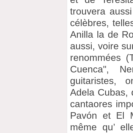
trouvera auss
célèbres, tell
Anilla la de 
aussi, voire s
renommées (T
Cuenca", Ner
guitaristes, 
Adela Cubas,
cantaores imp
Pavón et El 
même qu’ elle