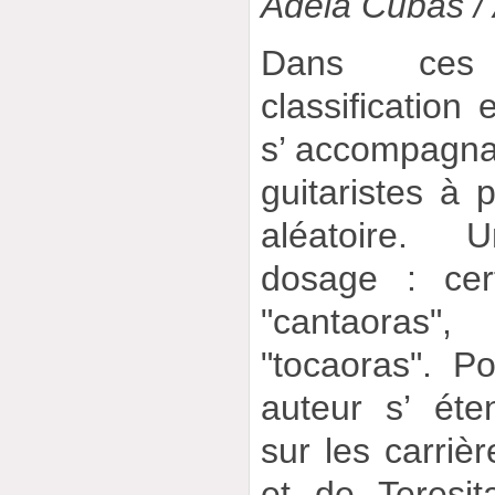
Adela Cubas / 
Dans ces 
classification
s’ accompagnant
guitaristes à p
aléatoire.
dosage : cer
"cantaoras",
"tocaoras". Po
auteur s’ ét
sur les carriè
et de Teresi