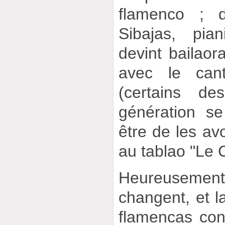
flamenco ;
Sibajas, pia
devint bailao
avec le cant
(certains d
génération se
être de les avo
au tablao "Le C
Heureusem
changent, et la
flamencas con