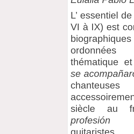
L’ essentiel de
VI à IX) est c
biographique
ordonnées
thématique et
se acompañaron
chanteuse
accessoirement
siècle au f
profesión gu
guitaris