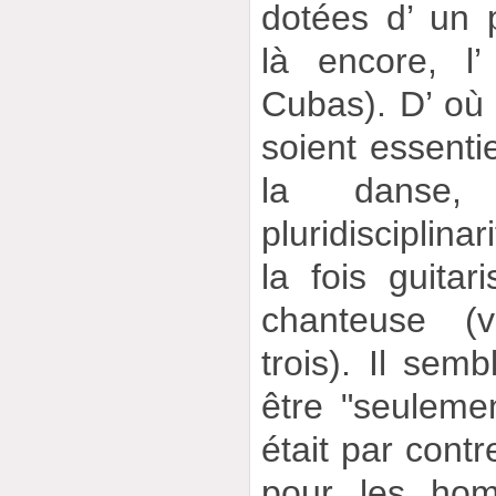
dotées d’ un p
là encore, l’
Cubas). D’ où a
soient essentie
la danse,
pluridisciplina
la fois guita
chanteuse (v
trois). Il semb
être "seulemen
était par cont
pour les ho