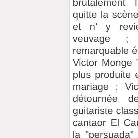
brutalement 
quitte la scèn
et n’ y revi
veuvage ; 
remarquable él
Victor Monge "
plus produite 
mariage ; Vic
détournée d
guitariste clas
cantaor El Ca
la "persuada"