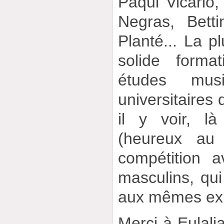
Paqui Vicario
Negras, Betti
Planté... La pl
solide forma
études mus
universitaires 
il y voir, là
(heureux au
compétition a
masculins, qu
aux mêmes ex
Merci à Eulali