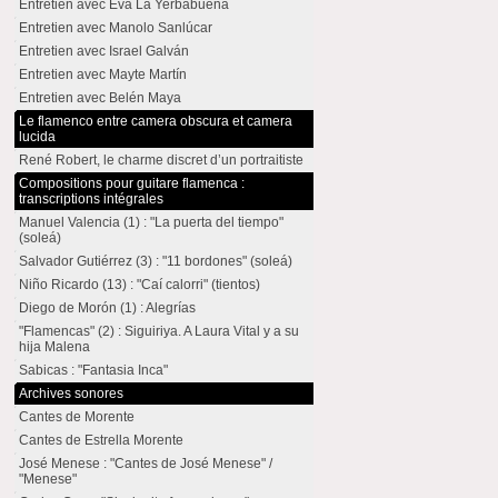
Entretien avec Eva La Yerbabuena
Entretien avec Manolo Sanlúcar
Entretien avec Israel Galván
Entretien avec Mayte Martín
Entretien avec Belén Maya
Le flamenco entre camera obscura et camera
lucida
René Robert, le charme discret d’un portraitiste
Compositions pour guitare flamenca :
transcriptions intégrales
Manuel Valencia (1) : "La puerta del tiempo"
(soleá)
Salvador Gutiérrez (3) : "11 bordones" (soleá)
Niño Ricardo (13) : "Caí calorri" (tientos)
Diego de Morón (1) : Alegrías
"Flamencas" (2) : Siguiriya. A Laura Vital y a su
hija Malena
Sabicas : "Fantasia Inca"
Archives sonores
Cantes de Morente
Cantes de Estrella Morente
José Menese : "Cantes de José Menese" /
"Menese"