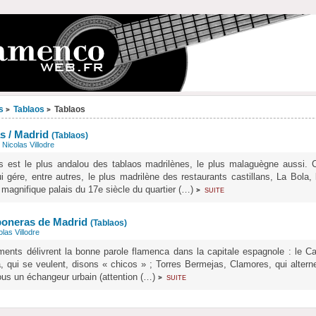
s
Tablaos
Tablaos
>
>
s / Madrid
(Tablaos)
r
Nicolas Villodre
s est le plus andalou des tablaos madrilènes, le plus malaguègne aussi. 
i gére, entre autres, le plus madrilène des restaurants castillans, La Bola, 
n magnifique palais du 17e siècle du quartier (…)
suite
>
boneras de Madrid
(Tablaos)
olas Villodre
ments délivrent la bonne parole flamenca dans la capitale espagnole : le Ca
a, qui se veulent, disons « chicos » ; Torres Bermejas, Clamores, qui altern
ous un échangeur urbain (attention (…)
suite
>