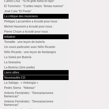
Carlos Cruz : "Si mi grito fuera el rayo"
El Turronero : "Cantes viejos. Temas nuevos"
José Cala "El Poeta"
La critique des musiciens
Philippe Laccarrière a écouté pour nous :
Michel Haumont a écouté pour nous :
Pierre Chaze a écouté pour nous :
Initiation
Tomatito : une leçon de bulería
Un cours particulier avec Niño Ricardo
Niño Ricardo : une leçon de fandangos
La Soleá por Bulería
La Granaína
La Bulería (1ère partie)
Liens utiles
Nouveautés CD
La Sallago : « Antología »
Pedro Sierra : "Nikelao"
Antonio Fernández : "Desvariaciones
flamencas"
Antonio Fernández : "Desvariaciones
flamencas"