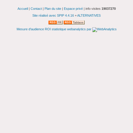
Accueil
|
Contact
|
Plan du site
|
Espace privé
| info visites
19037270
Site réalisé avec SPIP 4.4.16
+
ALTERNATIVES
RSS
FR
RSS
Tablaos
Mesure d'audience ROI statistique webanalytics par