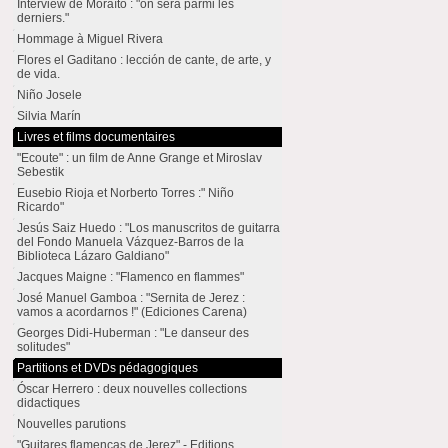
Interview de Moraíto : "on sera parmi les
derniers."
Hommage à Miguel Rivera
Flores el Gaditano : lección de cante, de arte, y
de vida.
Niño Josele
Silvia Marín
Livres et films documentaires
"Ecoute" : un film de Anne Grange et Miroslav
Sebestik
Eusebio Rioja et Norberto Torres :" Niño
Ricardo"
Jesús Saiz Huedo : "Los manuscritos de guitarra
del Fondo Manuela Vázquez-Barros de la
Biblioteca Lázaro Galdiano"
Jacques Maigne : "Flamenco en flammes"
José Manuel Gamboa : "Sernita de Jerez :
vamos a acordarnos !" (Ediciones Carena)
Georges Didi-Huberman : "Le danseur des
solitudes"
Partitions et DVDs pédagogiques
Óscar Herrero : deux nouvelles collections
didactiques
Nouvelles parutions
"Guitares flamencas de Jerez" - Editions