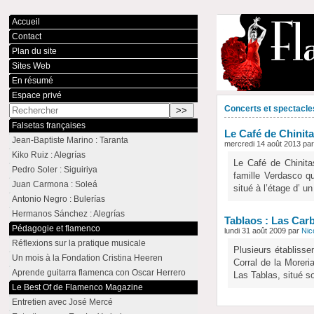
Accueil
Contact
Plan du site
Sites Web
En résumé
Espace privé
Concerts et spectacle
Falsetas françaises
Le Café de Chinita
Jean-Baptiste Marino : Taranta
mercredi 14 août 2013 pa
Kiko Ruiz : Alegrías
Le Café de Chinita
Pedro Soler : Siguiriya
famille Verdasco qu
Juan Carmona : Soleá
situé à l’étage d’ u
Antonio Negro : Bulerías
Hermanos Sánchez : Alegrías
Tablaos : Las Car
Pédagogie et flamenco
lundi 31 août 2009 par
Nic
Réflexions sur la pratique musicale
Plusieurs établisse
Un mois à la Fondation Cristina Heeren
Corral de la Moreri
Aprende guitarra flamenca con Oscar Herrero
Las Tablas, situé s
Le Best Of de Flamenco Magazine
Entretien avec José Mercé