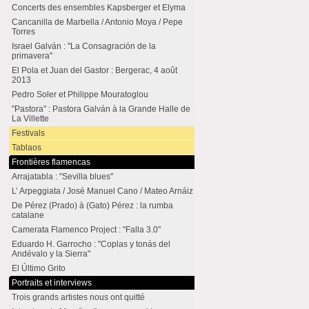
Concerts des ensembles Kapsberger et Elyma
Cancanilla de Marbella / Antonio Moya / Pepe
Torres
Israel Galván : "La Consagración de la
primavera"
El Pola et Juan del Gastor : Bergerac, 4 août
2013
Pedro Soler et Philippe Mouratoglou
"Pastora" : Pastora Galván à la Grande Halle de
La Villette
Festivals
Tablaos
Frontières flamencas
Arrajatabla : "Sevilla blues"
L’ Arpeggiata / José Manuel Cano / Mateo Arnáiz
De Pérez (Prado) à (Gato) Pérez : la rumba
catalane
Camerata Flamenco Project : "Falla 3.0"
Eduardo H. Garrocho : "Coplas y tonás del
Andévalo y la Sierra"
El Último Grito
Portraits et interviews
Trois grands artistes nous ont quitté