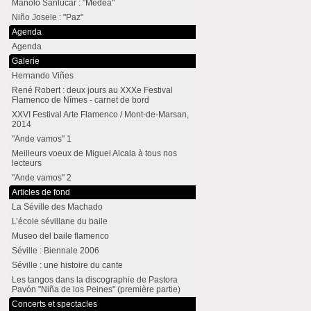
Manolo Sanlúcar : "Medea"
Niño Josele : "Paz"
Agenda
Agenda
Galerie
Hernando Viñes
René Robert : deux jours au XXXe Festival
Flamenco de Nîmes - carnet de bord
XXVI Festival Arte Flamenco / Mont-de-Marsan,
2014
"Ande vamos" 1
Meilleurs voeux de Miguel Alcala à tous nos
lecteurs
"Ande vamos" 2
Articles de fond
La Séville des Machado
L’école sévillane du baile
Museo del baile flamenco
Séville : Biennale 2006
Séville : une histoire du cante
Les tangos dans la discographie de Pastora
Pavón "Niña de los Peines" (première partie)
Concerts et spectacles