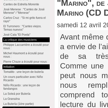
"Marino", de
Cantes de Estrella Morente
José Menese : "Cantes de José
Marino (CD 
Menese" / "Menese"
Carlos Cruz : "Si mi grito fuera el
rayo"
samedi 12 avril 
El Turronero : "Cantes viejos.
Temas nuevos"
Avant même de
José Cala "El Poeta"
La critique des musiciens
a envie de l’a
Philippe Laccarrière a écouté pour
nous :
Michel Haumont a écouté pour
de sa très
nous :
Pierre Chaze a écouté pour nous :
Comme une c
Initiation
Tomatito : une leçon de bulería
peut nous me
Un cours particulier avec Niño
Ricardo
nous rempl
Niño Ricardo : une leçon de
fandangos
comprend to
La Soleá por Bulería
La Granaína
lecture du li
La Bulería (1ère partie)