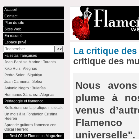
Accueil
Contact
Plan du site
Sites Web
En résumé
Espace privé
La critique de
Falsetas françaises
critique des m
Jean-Baptiste Marino : Taranta
Kiko Ruiz : Alegrías
Pedro Soler : Siguiriya
Juan Carmona : Soleá
Nous avons 
Antonio Negro : Bulerías
plume à no
Hermanos Sánchez : Alegrías
Pédagogie et flamenco
venus d’autr
Réflexions sur la pratique musicale
Un mois à la Fondation Cristina
Heeren
Flamenco
Aprende guitarra flamenca con
Oscar Herrero
universelle"
Le Best Of de Flamenco Magazine