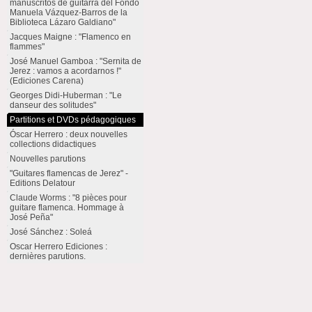
manuscritos de guitarra del Fondo
Manuela Vázquez-Barros de la
Biblioteca Lázaro Galdiano"
Jacques Maigne : "Flamenco en
flammes"
José Manuel Gamboa : "Sernita de
Jerez : vamos a acordarnos !"
(Ediciones Carena)
Georges Didi-Huberman : "Le
danseur des solitudes"
Partitions et DVDs pédagogiques
Óscar Herrero : deux nouvelles
collections didactiques
Nouvelles parutions
"Guitares flamencas de Jerez" -
Editions Delatour
Claude Worms : "8 pièces pour
guitare flamenca. Hommage à
José Peña"
José Sánchez : Soleá
Oscar Herrero Ediciones :
dernières parutions.