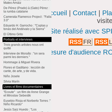
Mateo Arnáiz
De Pérez (Prado) à (Gato) Pérez :
Accueil
|
Contact
|
Pla
la rumba catalane
Camerata Flamenco Project : "Falla
visi
3.0"
Eduardo H. Garrocho : "Coplas y
tonás del Andévalo y la Sierra"
Site réalisé avec SP
El Último Grito
Portraits et interviews
RSS
FR
RSS
L
Trois grands artistes nous ont
quitté
Mesure d'audience ROI
Interview de Moraíto : "on sera
parmi les derniers."
Hommage à Miguel Rivera
Flores el Gaditano : lección de
cante, de arte, y de vida.
Niño Josele
Silvia Marín
Livres et films documentaires
"Ecoute" : un film de Anne Grange
et Miroslav Sebestik
Eusebio Rioja et Norberto Torres :"
Niño Ricardo"
Jesús Saiz Huedo : "Los