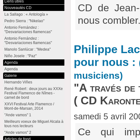
Liens utiles
CD de Jean-
Nouveautés CD
La Sallago : « Antología »
nous combler
Pedro Sierra : "Nikelao"
Antonio Fernández :
"Desvariaciones flamencas"
Antonio Fernández :
"Desvariaciones flamencas"
Philippe Lac
Manolo Sanlúcar : "Medea"
Niño Josele : "Paz"
pour nous :
Agenda
Agenda
musiciens)
Galerie
Hernando Viñes
"A través de 
René Robert : deux jours au XXXe
Festival Flamenco de Nîmes -
( CD Karont
carnet de bord
XXVI Festival Arte Flamenco /
Mont-de-Marsan, 2014
samedi 5 avril 2
"Ande vamos" 1
Meilleurs voeux de Miguel Alcala à
tous nos lecteurs
Ce qui imp
"Ande vamos" 2
Articles de fond