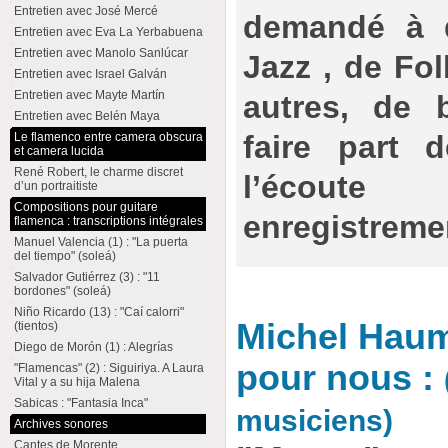
Entretien avec José Mercé
demandé à 
Entretien avec Eva La Yerbabuena
Entretien avec Manolo Sanlúcar
Jazz , de Fol
Entretien avec Israel Galván
Entretien avec Mayte Martín
autres, de 
Entretien avec Belén Maya
faire part d
Le flamenco entre camera obscura
et camera lucida
René Robert, le charme discret
l’écoute
d’un portraitiste
Compositions pour guitare
enregistreme
flamenca : transcriptions intégrales
Manuel Valencia (1) : "La puerta
del tiempo" (soleá)
Salvador Gutiérrez (3) : "11
bordones" (soleá)
Niño Ricardo (13) : "Caí calorri"
Michel Haum
(tientos)
Diego de Morón (1) : Alegrías
pour nous :
"Flamencas" (2) : Siguiriya. A Laura
Vital y a su hija Malena
Sabicas : "Fantasia Inca"
musiciens)
Archives sonores
Cantes de Morente