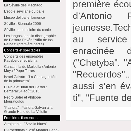
première écou
La Séville des Machado
L’école sévillane du baile
d’Antonio
Museo del baile flamenco
Séville : Biennale 2006
jeunesse.Te
Séville : une histoire du cante
Les tangos dans la discographie
au servic
de Pastora Pavón "Niña de los
Peines" (première partie)
enracinée d
Concerts et spectacles
Concerts des ensembles
("Chetyba", "
Kapsberger et Elyma
Cancanilla de Marbella / Antonio
Moya / Pepe Torres
"Recuerdos"..
Israel Galván : "La Consagración
de la primavera"
aussi s’en év
El Pola et Juan del Gastor :
Bergerac, 4 août 2013
ti", "Fuente 
Pedro Soler et Philippe
Mouratoglou
"Pastora" : Pastora Galván à la
Grande Halle de La Villette
Frontières flamencas
Arrajatabla : "Sevilla blues"
L’ Arpeggiata / José Manuel Cano /