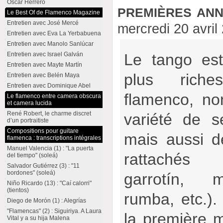
Oscar Herrero
premières ann
Le Best Of de Flamenco Magazine
Entretien avec José Mercé
mercredi 20 avri
Entretien avec Eva La Yerbabuena
Entretien avec Manolo Sanlúcar
Entretien avec Israel Galván
Le tango es
Entretien avec Mayte Martín
plus riche
Entretien avec Belén Maya
Entretien avec Dominique Abel
flamenco, no
Le flamenco entre camera obscura
et camera lucida
René Robert, le charme discret
variété de s
d’un portraitiste
Compositions pour guitare
mais aussi d
flamenca : transcriptions intégrales
Manuel Valencia (1) : "La puerta
rattachés (
del tiempo" (soleá)
Salvador Gutiérrez (3) : "11
bordones" (soleá)
garrotín, m
Niño Ricardo (13) : "Caí calorri"
(tientos)
rumba, etc.).
Diego de Morón (1) : Alegrías
"Flamencas" (2) : Siguiriya. A Laura
la première m
Vital y a su hija Malena