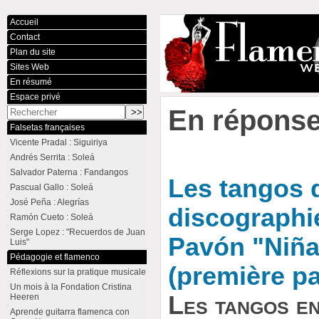
Accueil
Contact
Plan du site
Sites Web
En résumé
Espace privé
En réponse
Falsetas françaises
Vicente Pradal : Siguiriya
Andrés Serrita : Soleá
Salvador Paterna : Fandangos
Les tangos 
Pascual Gallo : Soleá
José Peña : Alegrías
discographi
Ramón Cueto : Soleá
Serge Lopez : "Recuerdos de Juan
Pavón "Niña
Luis"
Pédagogie et flamenco
(première pa
Réflexions sur la pratique musicale
Un mois à la Fondation Cristina
Les tangos en
Heeren
Aprende guitarra flamenca con