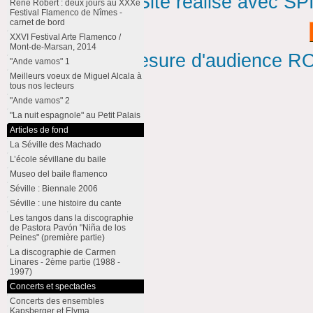
Site réalisé avec SP
René Robert : deux jours au XXXe
Festival Flamenco de Nîmes -
carnet de bord
XXVI Festival Arte Flamenco /
Mont-de-Marsan, 2014
Mesure d'audience ROI
"Ande vamos" 1
Meilleurs voeux de Miguel Alcala à
tous nos lecteurs
"Ande vamos" 2
"La nuit espagnole" au Petit Palais
Articles de fond
La Séville des Machado
L’école sévillane du baile
Museo del baile flamenco
Séville : Biennale 2006
Séville : une histoire du cante
Les tangos dans la discographie
de Pastora Pavón "Niña de los
Peines" (première partie)
La discographie de Carmen
Linares - 2ème partie (1988 -
1997)
Concerts et spectacles
Concerts des ensembles
Kapsberger et Elyma