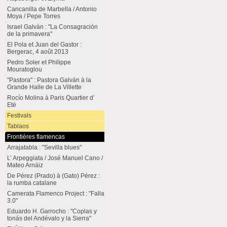
Cancanilla de Marbella / Antonio
Moya / Pepe Torres
Israel Galván : "La Consagración
de la primavera"
El Pola et Juan del Gastor :
Bergerac, 4 août 2013
Pedro Soler et Philippe
Mouratoglou
"Pastora" : Pastora Galván à la
Grande Halle de La Villette
Rocío Molina à Paris Quartier d’
Eté
Festivals
Tablaos
Frontières flamencas
Arrajatabla : "Sevilla blues"
L’ Arpeggiata / José Manuel Cano /
Mateo Arnáiz
De Pérez (Prado) à (Gato) Pérez :
la rumba catalane
Camerata Flamenco Project : "Falla
3.0"
Eduardo H. Garrocho : "Coplas y
tonás del Andévalo y la Sierra"