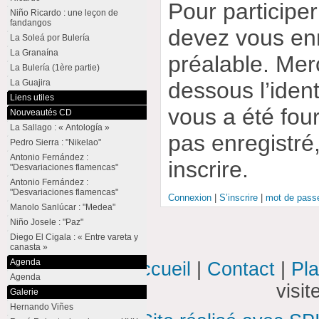
Pour participe
Niño Ricardo : une leçon de
fandangos
devez vous enr
La Soleá por Bulería
La Granaína
préalable. Merc
La Bulería (1ère partie)
dessous l’ident
La Guajira
Liens utiles
vous a été four
Nouveautés CD
La Sallago : « Antología »
pas enregistré
Pedro Sierra : "Nikelao"
Antonio Fernández :
inscrire.
"Desvariaciones flamencas"
Antonio Fernández :
"Desvariaciones flamencas"
Connexion
|
S’inscrire
|
mot de passe
Manolo Sanlúcar : "Medea"
Niño Josele : "Paz"
Diego El Cigala : « Entre vareta y
canasta »
Agenda
Accueil
|
Contact
|
Pla
Agenda
visi
Galerie
Hernando Viñes