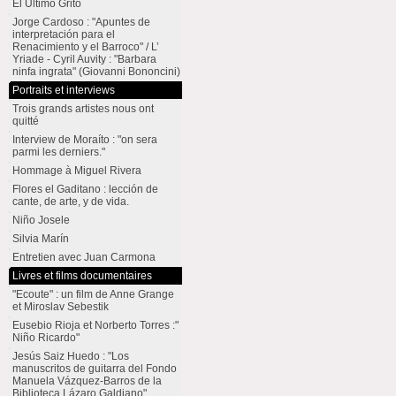
El Último Grito
Jorge Cardoso : "Apuntes de
interpretación para el
Renacimiento y el Barroco" / L’
Yriade - Cyril Auvity : "Barbara
ninfa ingrata" (Giovanni Bononcini)
Portraits et interviews
Trois grands artistes nous ont
quitté
Interview de Moraíto : "on sera
parmi les derniers."
Hommage à Miguel Rivera
Flores el Gaditano : lección de
cante, de arte, y de vida.
Niño Josele
Silvia Marín
Entretien avec Juan Carmona
Livres et films documentaires
"Ecoute" : un film de Anne Grange
et Miroslav Sebestik
Eusebio Rioja et Norberto Torres :"
Niño Ricardo"
Jesús Saiz Huedo : "Los
manuscritos de guitarra del Fondo
Manuela Vázquez-Barros de la
Biblioteca Lázaro Galdiano"