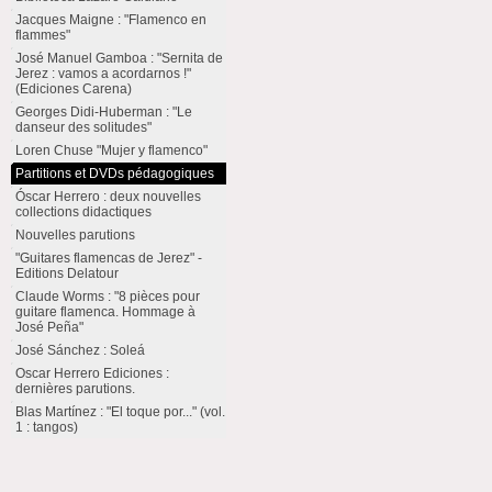
Jacques Maigne : "Flamenco en
flammes"
José Manuel Gamboa : "Sernita de
Jerez : vamos a acordarnos !"
(Ediciones Carena)
Georges Didi-Huberman : "Le
danseur des solitudes"
Loren Chuse "Mujer y flamenco"
Partitions et DVDs pédagogiques
Óscar Herrero : deux nouvelles
collections didactiques
Nouvelles parutions
"Guitares flamencas de Jerez" -
Editions Delatour
Claude Worms : "8 pièces pour
guitare flamenca. Hommage à
José Peña"
José Sánchez : Soleá
Oscar Herrero Ediciones :
dernières parutions.
Blas Martínez : "El toque por..." (vol.
1 : tangos)