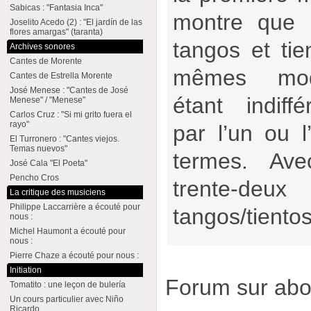
Sabicas : "Fantasia Inca"
montre que l
Joselito Acedo (2) : "El jardín de las
flores amargas" (taranta)
tangos et tien
Archives sonores
Cantes de Morente
mêmes mod
Cantes de Estrella Morente
José Menese : "Cantes de José
étant indif
Menese" / "Menese"
Carlos Cruz : "Si mi grito fuera el
rayo"
par l’un ou 
El Turronero : "Cantes viejos.
Temas nuevos"
termes. Av
José Cala "El Poeta"
Pencho Cros
trente-d
La critique des musiciens
Philippe Laccarrière a écouté pour
tangos/tiento
nous :
Michel Haumont a écouté pour
nous :
Pierre Chaze a écouté pour nous :
Initiation
Forum sur ab
Tomatito : une leçon de bulería
Un cours particulier avec Niño
Ricardo