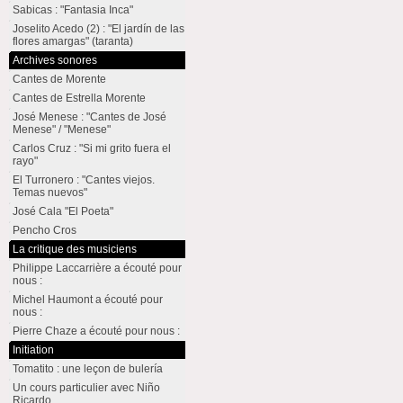
Sabicas : "Fantasia Inca"
Joselito Acedo (2) : "El jardín de las
flores amargas" (taranta)
Archives sonores
Cantes de Morente
Cantes de Estrella Morente
José Menese : "Cantes de José
Menese" / "Menese"
Carlos Cruz : "Si mi grito fuera el
rayo"
El Turronero : "Cantes viejos.
Temas nuevos"
José Cala "El Poeta"
Pencho Cros
La critique des musiciens
Philippe Laccarrière a écouté pour
nous :
Michel Haumont a écouté pour
nous :
Pierre Chaze a écouté pour nous :
Initiation
Tomatito : une leçon de bulería
Un cours particulier avec Niño
Ricardo