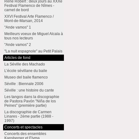
René Robert : deux jours au XXXe
Festival Flamenco de Nîmes -
carnet de bord
XXVI Festival Arte Flamenco /
Mont-de-Marsan, 2014
"Ande vamos" 1
Meilleurs voeux de Miguel Alcala à
tous nos lecteurs
"Ande vamos" 2
"La nuit espagnole" au Petit Palais
Articles de fond
La Séville des Machado
L’école sévillane du baile
Museo del baile flamenco
Séville : Biennale 2006
Séville : une histoire du cante
Les tangos dans la discographie
de Pastora Pavón "Niña de los
Peines" (première partie)
La discographie de Carmen
Linares - 2ème partie (1988 -
1997)
Concerts et spectacles
Concerts des ensembles
Kapsberger et Elyma