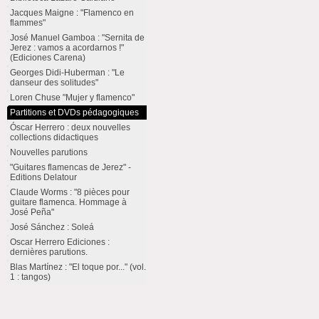
Jacques Maigne : "Flamenco en
flammes"
José Manuel Gamboa : "Sernita de
Jerez : vamos a acordarnos !"
(Ediciones Carena)
Georges Didi-Huberman : "Le
danseur des solitudes"
Loren Chuse "Mujer y flamenco"
Partitions et DVDs pédagogiques
Óscar Herrero : deux nouvelles
collections didactiques
Nouvelles parutions
"Guitares flamencas de Jerez" -
Editions Delatour
Claude Worms : "8 pièces pour
guitare flamenca. Hommage à
José Peña"
José Sánchez : Soleá
Oscar Herrero Ediciones :
dernières parutions.
Blas Martínez : "El toque por..." (vol.
1 : tangos)