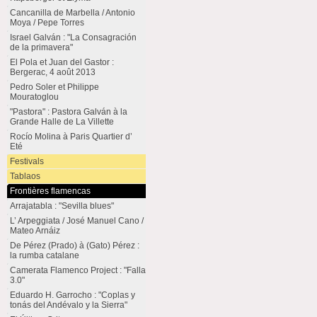
Cancanilla de Marbella / Antonio
Moya / Pepe Torres
Israel Galván : "La Consagración
de la primavera"
El Pola et Juan del Gastor :
Bergerac, 4 août 2013
Pedro Soler et Philippe
Mouratoglou
"Pastora" : Pastora Galván à la
Grande Halle de La Villette
Rocío Molina à Paris Quartier d’
Eté
Festivals
Tablaos
Frontières flamencas
Arrajatabla : "Sevilla blues"
L’ Arpeggiata / José Manuel Cano /
Mateo Arnáiz
De Pérez (Prado) à (Gato) Pérez :
la rumba catalane
Camerata Flamenco Project : "Falla
3.0"
Eduardo H. Garrocho : "Coplas y
tonás del Andévalo y la Sierra"