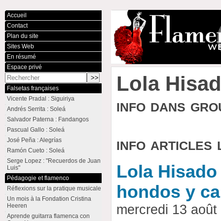
Accueil
Contact
Plan du site
Sites Web
En résumé
Espace privé
Lola Hisa
Falsetas françaises
Vicente Pradal : Siguiriya
info dans gr
Andrés Serrita : Soleá
Salvador Paterna : Fandangos
Pascual Gallo : Soleá
info articles 
José Peña : Alegrías
Ramón Cueto : Soleá
Serge Lopez : "Recuerdos de Juan
Lola Hisado
Luis"
Pédagogie et flamenco
hondos y ca
Réflexions sur la pratique musicale
Un mois à la Fondation Cristina
Heeren
mercredi 13 aoû
Aprende guitarra flamenca con