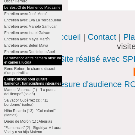
Oscar Herrero
Le Best Of de Flamenco Magazine
Entretien avec José Mercé
Entretien avec Eva La Yerbabuena
Entretien avec Manolo Sanlúcar
Entretien avec Israel Galván
Accueil
|
Contact
|
Pla
Entretien avec Mayte Martín
visi
Entretien avec Belén Maya
Entretien avec Dominique Abel
Site réalisé avec SP
Le flamenco entre camera obscura
et camera lucida
René Robert, le charme discret
d’un portraitiste
Compositions pour guitare
Mesure d'audience ROI
flamenca : transcriptions intégrales
Manuel Valencia (1) : "La puerta
del tiempo" (soleá)
Salvador Gutiérrez (3) : "11
bordones" (soleá)
Niño Ricardo (13) : "Caí calorri"
(tientos)
Diego de Morón (1) : Alegrías
"Flamencas" (2) : Siguiriya. A Laura
Vital y a su hija Malena