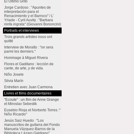
El Último Grito
Jorge Cardoso : "Apuntes de
interpretación para el
Renacimiento y el Barroco" / L’
Yriade - Cyril Auvity : "Barbara
ninfa ingrata" (Giovanni Bononcini)
Portraits et interviews
Trois grands artistes nous ont
quitté
Interview de Moraíto : "on sera
parmi les derniers."
Hommage à Miguel Rivera
Flores el Gaditano : lección de
cante, de arte, y de vida.
Niño Josele
Silvia Marín
Entretien avec Juan Carmona
Livres et films documentaires
"Ecoute" : un film de Anne Grange
et Miroslav Sebestik
Eusebio Rioja et Norberto Torres :"
Niño Ricardo"
Jesús Saiz Huedo : "Los
manuscritos de guitarra del Fondo
Manuela Vázquez-Barros de la
Biblioteca Lázaro Galdiano"