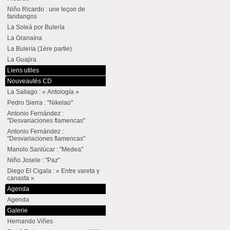
Niño Ricardo : une leçon de
fandangos
La Soleá por Bulería
La Granaína
La Bulería (1ère partie)
La Guajira
Liens utiles
Nouveautés CD
La Sallago : « Antología »
Pedro Sierra : "Nikelao"
Antonio Fernández :
"Desvariaciones flamencas"
Antonio Fernández :
"Desvariaciones flamencas"
Manolo Sanlúcar : "Medea"
Niño Josele : "Paz"
Diego El Cigala : « Entre vareta y
canasta »
Agenda
Agenda
Galerie
Hernando Viñes