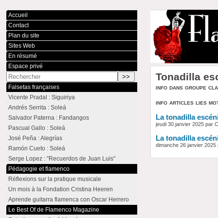
Accueil
Contact
Plan du site
Sites Web
En résumé
Espace privé
Tonadilla es
info dans groupe cl
Falsetas françaises
Vicente Pradal : Siguiriya
info articles lies mo
Andrés Serrita : Soleá
La tonadilla escén
Salvador Paterna : Fandangos
jeudi 30 janvier 2025 par
Pascual Gallo : Soleá
La tonadilla escén
José Peña : Alegrías
dimanche 26 janvier 2025
Ramón Cueto : Soleá
Serge Lopez : "Recuerdos de Juan Luis"
Pédagogie et flamenco
Réflexions sur la pratique musicale
Un mois à la Fondation Cristina Heeren
Aprende guitarra flamenca con Oscar Herrero
Le Best Of de Flamenco Magazine