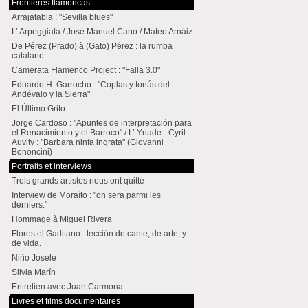
Frontières flamencas
Arrajatabla : "Sevilla blues"
L’ Arpeggiata / José Manuel Cano / Mateo Arnáiz
De Pérez (Prado) à (Gato) Pérez : la rumba
catalane
Camerata Flamenco Project : "Falla 3.0"
Eduardo H. Garrocho : "Coplas y tonás del
Andévalo y la Sierra"
El Último Grito
Jorge Cardoso : "Apuntes de interpretación para
el Renacimiento y el Barroco" / L’ Yriade - Cyril
Auvity : "Barbara ninfa ingrata" (Giovanni
Bononcini)
Portraits et interviews
Trois grands artistes nous ont quitté
Interview de Moraíto : "on sera parmi les
derniers."
Hommage à Miguel Rivera
Flores el Gaditano : lección de cante, de arte, y
de vida.
Niño Josele
Silvia Marín
Entretien avec Juan Carmona
Livres et films documentaires