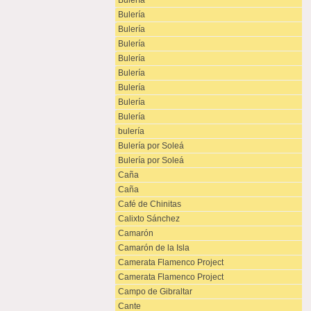
Bulería
Bulería
Bulería
Bulería
Bulería
Bulería
Bulería
Bulería
Bulería
bulería
Bulería por Soleá
Bulería por Soleá
Caña
Caña
Café de Chinitas
Calixto Sánchez
Camarón
Camarón de la Isla
Camerata Flamenco Project
Camerata Flamenco Project
Campo de Gibraltar
Cante