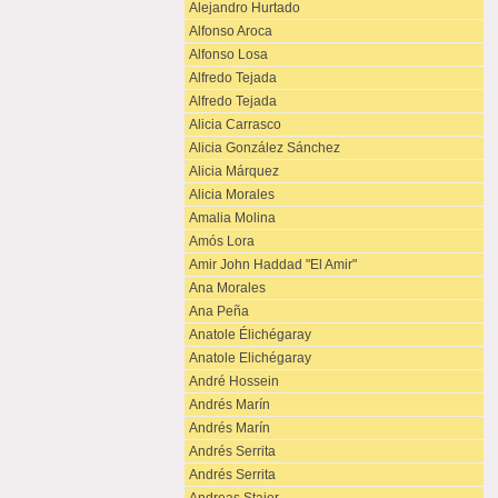
Alejandro Hurtado
Alfonso Aroca
Alfonso Losa
Alfredo Tejada
Alfredo Tejada
Alicia Carrasco
Alicia González Sánchez
Alicia Márquez
Alicia Morales
Amalia Molina
Amós Lora
Amir John Haddad "El Amir"
Ana Morales
Ana Peña
Anatole Élichégaray
Anatole Elichégaray
André Hossein
Andrés Marín
Andrés Marín
Andrés Serrita
Andrés Serrita