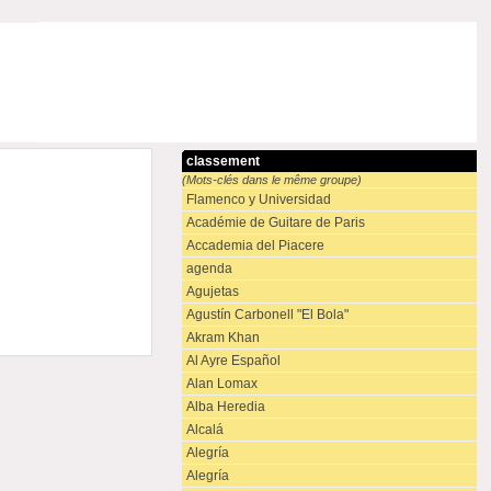
classement
(Mots-clés dans le même groupe)
Flamenco y Universidad
Académie de Guitare de Paris
Accademia del Piacere
agenda
Agujetas
Agustín Carbonell "El Bola"
Akram Khan
Al Ayre Español
Alan Lomax
Alba Heredia
Alcalá
Alegría
Alegría