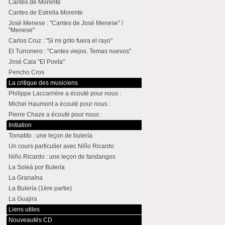
Cantes de Morente
Cantes de Estrella Morente
José Menese : "Cantes de José Menese" /
"Menese"
Carlos Cruz : "Si mi grito fuera el rayo"
El Turronero : "Cantes viejos. Temas nuevos"
José Cala "El Poeta"
Pencho Cros
La critique des musiciens
Philippe Laccarrière a écouté pour nous :
Michel Haumont a écouté pour nous :
Pierre Chaze a écouté pour nous :
Initiation
Tomatito : une leçon de bulería
Un cours particulier avec Niño Ricardo
Niño Ricardo : une leçon de fandangos
La Soleá por Bulería
La Granaína
La Bulería (1ère partie)
La Guajira
Liens utiles
Nouveautés CD