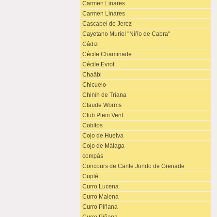
Carmen Linares
Carmen Linares
Cascabel de Jerez
Cayetano Muriel "Niño de Cabra"
Cádiz
Cécile Chaminade
Cécile Evrot
Chaâbi
Chicuelo
Chinín de Triana
Claude Worms
Club Plein Vent
Cobitos
Cojo de Huelva
Cojo de Málaga
compás
Concours de Cante Jondo de Grenade
Cuplé
Curro Lucena
Curro Malena
Curro Piñana