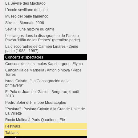
La Séville des Machado
L’école sévillane du baile
Museo del baile flamenco
Séville : Biennale 2006
Séville : une histoire du cante
Les tangos dans la discographie de Pastora
Pavón "Niña de los Peines" (première partie)
La discographie de Carmen Linares - 2ème
partie (1988 - 1997)
Concerts et spectacles
Concerts des ensembles Kapsberger et Elyma
Cancanilla de Marbella / Antonio Moya / Pepe
Torres
Israel Galván : "La Consagración de la
primavera"
El Pola et Juan del Gastor : Bergerac, 4 août
2013
Pedro Soler et Philippe Mouratoglou
"Pastora" : Pastora Galván à la Grande Halle de
La Villette
Rocío Molina à Paris Quartier d’ Eté
Festivals
Tablaos