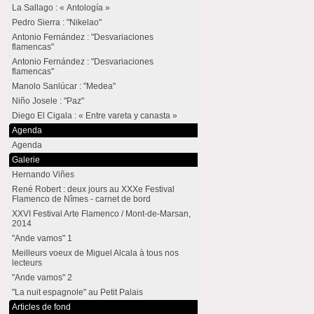
La Sallago : « Antología »
Pedro Sierra : "Nikelao"
Antonio Fernández : "Desvariaciones
flamencas"
Antonio Fernández : "Desvariaciones
flamencas"
Manolo Sanlúcar : "Medea"
Niño Josele : "Paz"
Diego El Cigala : « Entre vareta y canasta »
Agenda
Agenda
Galerie
Hernando Viñes
René Robert : deux jours au XXXe Festival
Flamenco de Nîmes - carnet de bord
XXVI Festival Arte Flamenco / Mont-de-Marsan,
2014
"Ande vamos" 1
Meilleurs voeux de Miguel Alcala à tous nos
lecteurs
"Ande vamos" 2
"La nuit espagnole" au Petit Palais
Articles de fond