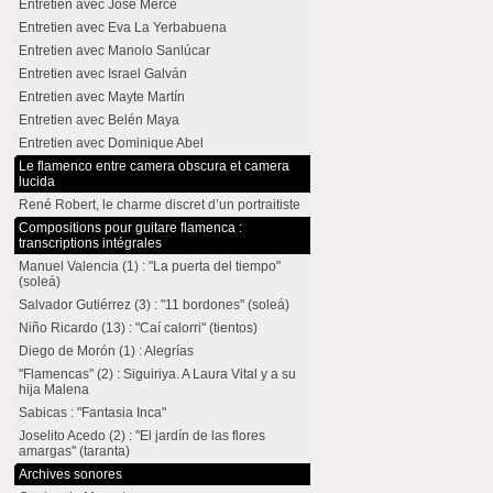
Entretien avec José Mercé
Entretien avec Eva La Yerbabuena
Entretien avec Manolo Sanlúcar
Entretien avec Israel Galván
Entretien avec Mayte Martín
Entretien avec Belén Maya
Entretien avec Dominique Abel
Le flamenco entre camera obscura et camera
lucida
René Robert, le charme discret d’un portraitiste
Compositions pour guitare flamenca :
transcriptions intégrales
Manuel Valencia (1) : "La puerta del tiempo"
(soleá)
Salvador Gutiérrez (3) : "11 bordones" (soleá)
Niño Ricardo (13) : "Caí calorri" (tientos)
Diego de Morón (1) : Alegrías
"Flamencas" (2) : Siguiriya. A Laura Vital y a su
hija Malena
Sabicas : "Fantasia Inca"
Joselito Acedo (2) : "El jardín de las flores
amargas" (taranta)
Archives sonores