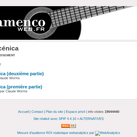
cénica
assement
t
ica (deuxième partie)
 Claude Worms
ica (première partie)
 par Claude Worms
Accueil
|
Contact
|
Plan du site
|
Espace privé
| info visites
19044440
Site réalisé avec SPIP 4.4.16
+
ALTERNATIVES
RSS
FR
Mesure d'audience ROI statistique webanalytics par