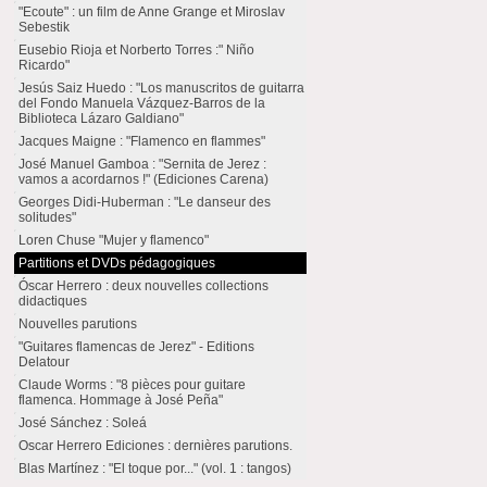
"Ecoute" : un film de Anne Grange et Miroslav
Sebestik
Eusebio Rioja et Norberto Torres :" Niño
Ricardo"
Jesús Saiz Huedo : "Los manuscritos de guitarra
del Fondo Manuela Vázquez-Barros de la
Biblioteca Lázaro Galdiano"
Jacques Maigne : "Flamenco en flammes"
José Manuel Gamboa : "Sernita de Jerez :
vamos a acordarnos !" (Ediciones Carena)
Georges Didi-Huberman : "Le danseur des
solitudes"
Loren Chuse "Mujer y flamenco"
Partitions et DVDs pédagogiques
Óscar Herrero : deux nouvelles collections
didactiques
Nouvelles parutions
"Guitares flamencas de Jerez" - Editions
Delatour
Claude Worms : "8 pièces pour guitare
flamenca. Hommage à José Peña"
José Sánchez : Soleá
Oscar Herrero Ediciones : dernières parutions.
Blas Martínez : "El toque por..." (vol. 1 : tangos)