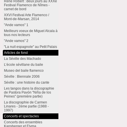
René Robert : deux jours au XXXe
Festival Flamenco de Nîmes -
carnet de bord
XXVI Festival Arte Flamenco /
Mont-de-Marsan, 2014
"Ande vamos" 1
Meilleurs voeux de Miguel Alcala à
tous nos lecteurs
"Ande vamos" 2
"La nuit espagnole" au Petit Palais
Articles de fond
La Séville des Machado
L’école sévillane du baile
Museo del baile flamenco
Séville : Biennale 2006
Séville : une histoire du cante
Les tangos dans la discographie
de Pastora Pavón "Niña de los
Peines" (première partie)
La discographie de Carmen
Linares - 2ème partie (1988 -
1997)
Concerts et spectacles
Concerts des ensembles
Kapsberger et Elyma