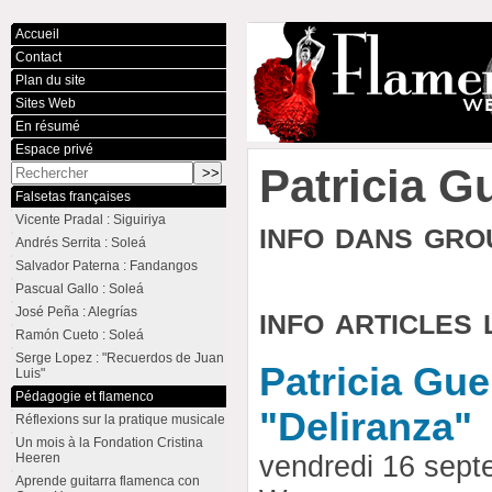
Accueil
Contact
Plan du site
Sites Web
En résumé
Espace privé
Patricia G
Falsetas françaises
Vicente Pradal : Siguiriya
info dans gr
Andrés Serrita : Soleá
Salvador Paterna : Fandangos
Pascual Gallo : Soleá
info articles 
José Peña : Alegrías
Ramón Cueto : Soleá
Serge Lopez : "Recuerdos de Juan
Patricia Gue
Luis"
Pédagogie et flamenco
"Deliranza"
Réflexions sur la pratique musicale
Un mois à la Fondation Cristina
Heeren
vendredi 16 sept
Aprende guitarra flamenca con