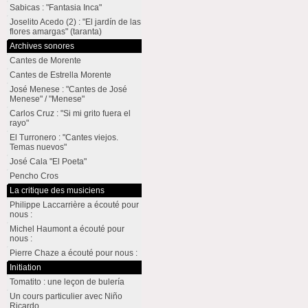
Sabicas : "Fantasia Inca"
Joselito Acedo (2) : "El jardín de las
flores amargas" (taranta)
Archives sonores
Cantes de Morente
Cantes de Estrella Morente
José Menese : "Cantes de José
Menese" / "Menese"
Carlos Cruz : "Si mi grito fuera el
rayo"
El Turronero : "Cantes viejos.
Temas nuevos"
José Cala "El Poeta"
Pencho Cros
La critique des musiciens
Philippe Laccarrière a écouté pour
nous :
Michel Haumont a écouté pour
nous :
Pierre Chaze a écouté pour nous :
Initiation
Tomatito : une leçon de bulería
Un cours particulier avec Niño
Ricardo