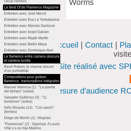
Worms
Oscar Herrero
Le Best Of de Flamenco Magazine
Entretien avec José Mercé
Entretien avec Eva La Yerbabuena
Entretien avec Manolo Sanlúcar
Entretien avec Israel Galván
Entretien avec Mayte Martín
Accueil
|
Contact
|
Pla
Entretien avec Belén Maya
Entretien avec Dominique Abel
visi
Le flamenco entre camera obscura
et camera lucida
Site réalisé avec SP
René Robert, le charme discret
d’un portraitiste
Compositions pour guitare
flamenca : transcriptions intégrales
Manuel Valencia (1) : "La puerta
Mesure d'audience ROI
del tiempo" (soleá)
Salvador Gutiérrez (3) : "11
bordones" (soleá)
Niño Ricardo (13) : "Caí calorri"
(tientos)
Diego de Morón (1) : Alegrías
"Flamencas" (2) : Siguiriya. A Laura
Vital y a su hija Malena