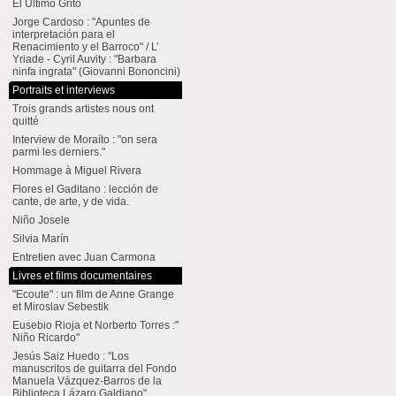
El Último Grito
Jorge Cardoso : "Apuntes de
interpretación para el
Renacimiento y el Barroco" / L’
Yriade - Cyril Auvity : "Barbara
ninfa ingrata" (Giovanni Bononcini)
Portraits et interviews
Trois grands artistes nous ont
quitté
Interview de Moraíto : "on sera
parmi les derniers."
Hommage à Miguel Rivera
Flores el Gaditano : lección de
cante, de arte, y de vida.
Niño Josele
Silvia Marín
Entretien avec Juan Carmona
Livres et films documentaires
"Ecoute" : un film de Anne Grange
et Miroslav Sebestik
Eusebio Rioja et Norberto Torres :"
Niño Ricardo"
Jesús Saiz Huedo : "Los
manuscritos de guitarra del Fondo
Manuela Vázquez-Barros de la
Biblioteca Lázaro Galdiano"