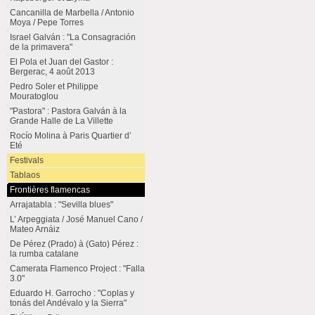
Cancanilla de Marbella / Antonio
Moya / Pepe Torres
Israel Galván : "La Consagración
de la primavera"
El Pola et Juan del Gastor :
Bergerac, 4 août 2013
Pedro Soler et Philippe
Mouratoglou
"Pastora" : Pastora Galván à la
Grande Halle de La Villette
Rocío Molina à Paris Quartier d’
Eté
Festivals
Tablaos
Frontières flamencas
Arrajatabla : "Sevilla blues"
L’ Arpeggiata / José Manuel Cano /
Mateo Arnáiz
De Pérez (Prado) à (Gato) Pérez :
la rumba catalane
Camerata Flamenco Project : "Falla
3.0"
Eduardo H. Garrocho : "Coplas y
tonás del Andévalo y la Sierra"