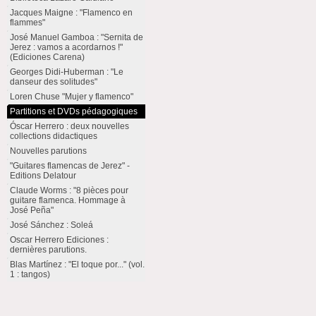
Jacques Maigne : "Flamenco en
flammes"
José Manuel Gamboa : "Sernita de
Jerez : vamos a acordarnos !"
(Ediciones Carena)
Georges Didi-Huberman : "Le
danseur des solitudes"
Loren Chuse "Mujer y flamenco"
Partitions et DVDs pédagogiques
Óscar Herrero : deux nouvelles
collections didactiques
Nouvelles parutions
"Guitares flamencas de Jerez" -
Editions Delatour
Claude Worms : "8 pièces pour
guitare flamenca. Hommage à
José Peña"
José Sánchez : Soleá
Oscar Herrero Ediciones :
dernières parutions.
Blas Martínez : "El toque por..." (vol.
1 : tangos)