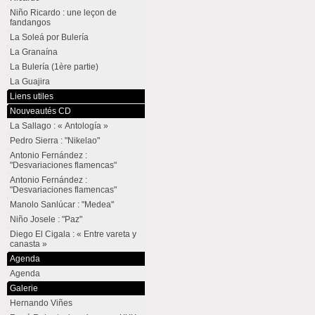
Niño Ricardo : une leçon de
fandangos
La Soleá por Bulería
La Granaína
La Bulería (1ère partie)
La Guajira
Liens utiles
Nouveautés CD
La Sallago : « Antología »
Pedro Sierra : "Nikelao"
Antonio Fernández :
"Desvariaciones flamencas"
Antonio Fernández :
"Desvariaciones flamencas"
Manolo Sanlúcar : "Medea"
Niño Josele : "Paz"
Diego El Cigala : « Entre vareta y
canasta »
Agenda
Agenda
Galerie
Hernando Viñes