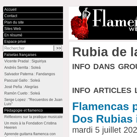
Accueil
Contact
Plan du site
Sites Web
En résumé
Espace privé
Rubia de l
Falsetas françaises
Vicente Pradal : Siguiriya
info dans gr
Andrés Serrita : Soleá
Salvador Paterna : Fandangos
Pascual Gallo : Soleá
info articles 
José Peña : Alegrías
Ramón Cueto : Soleá
Serge Lopez : "Recuerdos de Juan
Flamencas p
Luis"
Pédagogie et flamenco
Dos Rubias 
Réflexions sur la pratique musicale
Un mois à la Fondation Cristina
Heeren
mardi 5 juillet 
Aprende guitarra flamenca con