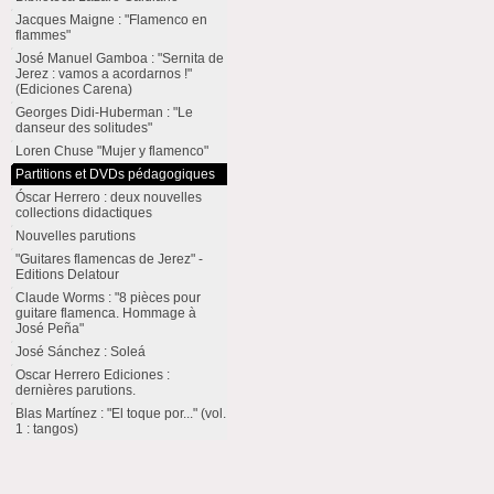
Jacques Maigne : "Flamenco en
flammes"
José Manuel Gamboa : "Sernita de
Jerez : vamos a acordarnos !"
(Ediciones Carena)
Georges Didi-Huberman : "Le
danseur des solitudes"
Loren Chuse "Mujer y flamenco"
Partitions et DVDs pédagogiques
Óscar Herrero : deux nouvelles
collections didactiques
Nouvelles parutions
"Guitares flamencas de Jerez" -
Editions Delatour
Claude Worms : "8 pièces pour
guitare flamenca. Hommage à
José Peña"
José Sánchez : Soleá
Oscar Herrero Ediciones :
dernières parutions.
Blas Martínez : "El toque por..." (vol.
1 : tangos)