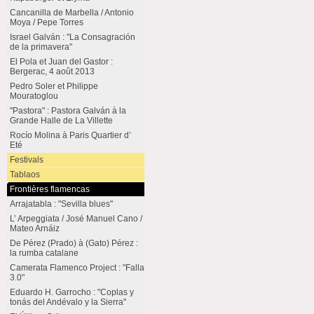
Cancanilla de Marbella / Antonio
Moya / Pepe Torres
Israel Galván : "La Consagración
de la primavera"
El Pola et Juan del Gastor :
Bergerac, 4 août 2013
Pedro Soler et Philippe
Mouratoglou
"Pastora" : Pastora Galván à la
Grande Halle de La Villette
Rocío Molina à Paris Quartier d’
Eté
Festivals
Tablaos
Frontières flamencas
Arrajatabla : "Sevilla blues"
L’ Arpeggiata / José Manuel Cano /
Mateo Arnáiz
De Pérez (Prado) à (Gato) Pérez :
la rumba catalane
Camerata Flamenco Project : "Falla
3.0"
Eduardo H. Garrocho : "Coplas y
tonás del Andévalo y la Sierra"