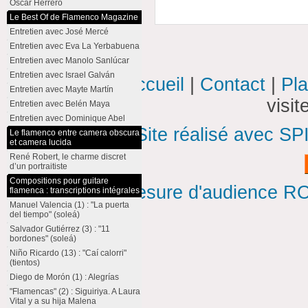
Oscar Herrero
Le Best Of de Flamenco Magazine
Entretien avec José Mercé
Entretien avec Eva La Yerbabuena
Entretien avec Manolo Sanlúcar
Entretien avec Israel Galván
Accueil
|
Contact
|
Pla
Entretien avec Mayte Martín
visi
Entretien avec Belén Maya
Entretien avec Dominique Abel
Site réalisé avec SP
Le flamenco entre camera obscura
et camera lucida
René Robert, le charme discret
d’un portraitiste
Compositions pour guitare
Mesure d'audience ROI
flamenca : transcriptions intégrales
Manuel Valencia (1) : "La puerta
del tiempo" (soleá)
Salvador Gutiérrez (3) : "11
bordones" (soleá)
Niño Ricardo (13) : "Caí calorri"
(tientos)
Diego de Morón (1) : Alegrías
"Flamencas" (2) : Siguiriya. A Laura
Vital y a su hija Malena