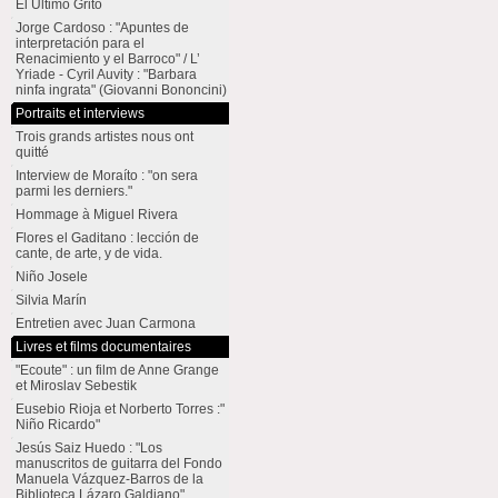
El Último Grito
Jorge Cardoso : "Apuntes de
interpretación para el
Renacimiento y el Barroco" / L’
Yriade - Cyril Auvity : "Barbara
ninfa ingrata" (Giovanni Bononcini)
Portraits et interviews
Trois grands artistes nous ont
quitté
Interview de Moraíto : "on sera
parmi les derniers."
Hommage à Miguel Rivera
Flores el Gaditano : lección de
cante, de arte, y de vida.
Niño Josele
Silvia Marín
Entretien avec Juan Carmona
Livres et films documentaires
"Ecoute" : un film de Anne Grange
et Miroslav Sebestik
Eusebio Rioja et Norberto Torres :"
Niño Ricardo"
Jesús Saiz Huedo : "Los
manuscritos de guitarra del Fondo
Manuela Vázquez-Barros de la
Biblioteca Lázaro Galdiano"