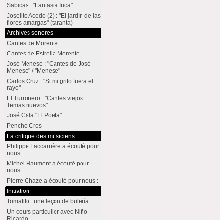
Sabicas : "Fantasia Inca"
Joselito Acedo (2) : "El jardín de las
flores amargas" (taranta)
Archives sonores
Cantes de Morente
Cantes de Estrella Morente
José Menese : "Cantes de José
Menese" / "Menese"
Carlos Cruz : "Si mi grito fuera el
rayo"
El Turronero : "Cantes viejos.
Temas nuevos"
José Cala "El Poeta"
Pencho Cros
La critique des musiciens
Philippe Laccarrière a écouté pour
nous :
Michel Haumont a écouté pour
nous :
Pierre Chaze a écouté pour nous :
Initiation
Tomatito : une leçon de bulería
Un cours particulier avec Niño
Ricardo