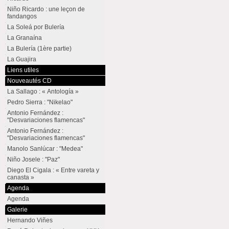
Niño Ricardo : une leçon de
fandangos
La Soleá por Bulería
La Granaína
La Bulería (1ère partie)
La Guajira
Liens utiles
Nouveautés CD
La Sallago : « Antología »
Pedro Sierra : "Nikelao"
Antonio Fernández :
"Desvariaciones flamencas"
Antonio Fernández :
"Desvariaciones flamencas"
Manolo Sanlúcar : "Medea"
Niño Josele : "Paz"
Diego El Cigala : « Entre vareta y
canasta »
Agenda
Agenda
Galerie
Hernando Viñes