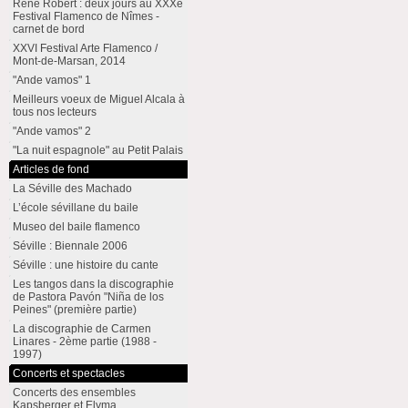
René Robert : deux jours au XXXe
Festival Flamenco de Nîmes -
carnet de bord
XXVI Festival Arte Flamenco /
Mont-de-Marsan, 2014
"Ande vamos" 1
Meilleurs voeux de Miguel Alcala à
tous nos lecteurs
"Ande vamos" 2
"La nuit espagnole" au Petit Palais
Articles de fond
La Séville des Machado
L’école sévillane du baile
Museo del baile flamenco
Séville : Biennale 2006
Séville : une histoire du cante
Les tangos dans la discographie
de Pastora Pavón "Niña de los
Peines" (première partie)
La discographie de Carmen
Linares - 2ème partie (1988 -
1997)
Concerts et spectacles
Concerts des ensembles
Kapsberger et Elyma