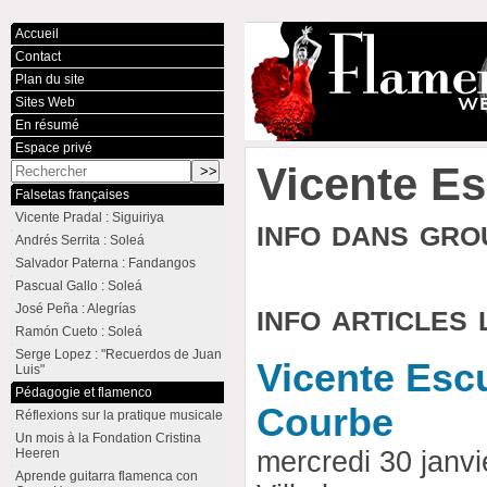
Accueil
Contact
Plan du site
Sites Web
En résumé
Espace privé
Vicente E
Falsetas françaises
Vicente Pradal : Siguiriya
info dans gr
Andrés Serrita : Soleá
Salvador Paterna : Fandangos
Pascual Gallo : Soleá
info articles 
José Peña : Alegrías
Ramón Cueto : Soleá
Serge Lopez : "Recuerdos de Juan
Vicente Esc
Luis"
Pédagogie et flamenco
Courbe
Réflexions sur la pratique musicale
Un mois à la Fondation Cristina
Heeren
mercredi 30 janvi
Aprende guitarra flamenca con