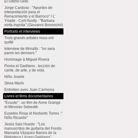
El Último Grito
Jorge Cardoso : "Apuntes de
interpretación para el
Renacimiento y el Barroco" / L’
Yriade - Cyril Auvity : "Barbara
ninfa ingrata" (Giovanni Bononcini)
Portraits et interviews
Trois grands artistes nous ont
quitté
Interview de Moraíto : "on sera
parmi les derniers."
Hommage à Miguel Rivera
Flores el Gaditano : lección de
cante, de arte, y de vida.
Niño Josele
Silvia Marín
Entretien avec Juan Carmona
Livres et films documentaires
"Ecoute" : un film de Anne Grange
et Miroslav Sebestik
Eusebio Rioja et Norberto Torres :"
Niño Ricardo"
Jesús Saiz Huedo : "Los
manuscritos de guitarra del Fondo
Manuela Vázquez-Barros de la
Biblioteca Lázaro Galdiano"