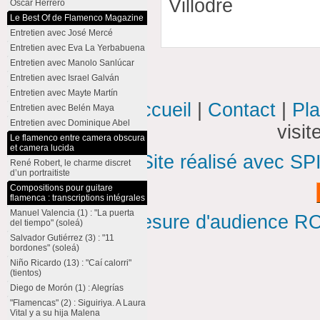
Villodre
Oscar Herrero
Le Best Of de Flamenco Magazine
Entretien avec José Mercé
Entretien avec Eva La Yerbabuena
Entretien avec Manolo Sanlúcar
Entretien avec Israel Galván
Entretien avec Mayte Martín
Accueil
|
Contact
|
Pla
Entretien avec Belén Maya
Entretien avec Dominique Abel
visi
Le flamenco entre camera obscura
et camera lucida
Site réalisé avec SP
René Robert, le charme discret
d’un portraitiste
Compositions pour guitare
flamenca : transcriptions intégrales
Manuel Valencia (1) : "La puerta
Mesure d'audience ROI
del tiempo" (soleá)
Salvador Gutiérrez (3) : "11
bordones" (soleá)
Niño Ricardo (13) : "Caí calorri"
(tientos)
Diego de Morón (1) : Alegrías
"Flamencas" (2) : Siguiriya. A Laura
Vital y a su hija Malena