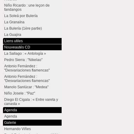
Niño Ricardo : une leçon de
fandangos
La Soleá por Bulería
La Granaína
La Bulería (1ère partie)
La Guajira
Liens utiles
Nouveautés CD
La Sallago : « Antología »
Pedro Sierra : "Nikelao"
Antonio Fernández :
"Desvariaciones flamencas"
Antonio Fernández :
"Desvariaciones flamencas"
Manolo Sanlúcar : "Medea"
Niño Josele : "Paz"
Diego El Cigala : « Entre vareta y
canasta »
Agenda
Agenda
Galerie
Hernando Viñes