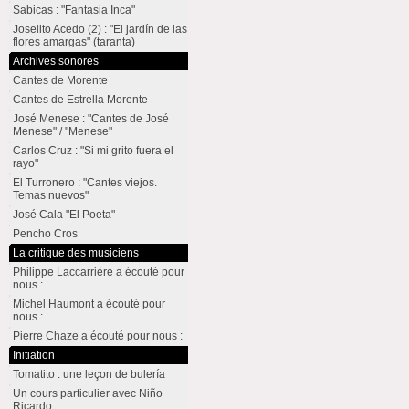
Sabicas : "Fantasia Inca"
Joselito Acedo (2) : "El jardín de las
flores amargas" (taranta)
Archives sonores
Cantes de Morente
Cantes de Estrella Morente
José Menese : "Cantes de José
Menese" / "Menese"
Carlos Cruz : "Si mi grito fuera el
rayo"
El Turronero : "Cantes viejos.
Temas nuevos"
José Cala "El Poeta"
Pencho Cros
La critique des musiciens
Philippe Laccarrière a écouté pour
nous :
Michel Haumont a écouté pour
nous :
Pierre Chaze a écouté pour nous :
Initiation
Tomatito : une leçon de bulería
Un cours particulier avec Niño
Ricardo