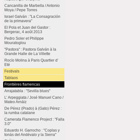
Cancanilla de Marbella / Antonio
Moya / Pepe Torres
Israel Galván : "La Consagración
de la primavera"
El Pola et Juan del Gastor :
Bergerac, 4 août 2013
Pedro Soler et Philippe
Mouratoglou
"Pastora" : Pastora Galván à la
Grande Halle de La Villette
Rocío Molina à Paris Quartier d’
Eté
Festivals
Tablaos
Frontières flamencas
Arrajatabla : "Sevilla blues"
L’ Arpeggiata / José Manuel Cano /
Mateo Arnáiz
De Pérez (Prado) à (Gato) Pérez :
la rumba catalane
Camerata Flamenco Project : "Falla
3.0"
Eduardo H. Garrocho : "Coplas y
tonás del Andévalo y la Sierra"