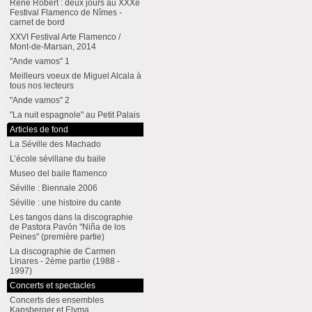
René Robert : deux jours au XXXe
Festival Flamenco de Nîmes -
carnet de bord
XXVI Festival Arte Flamenco /
Mont-de-Marsan, 2014
"Ande vamos" 1
Meilleurs voeux de Miguel Alcala à
tous nos lecteurs
"Ande vamos" 2
"La nuit espagnole" au Petit Palais
Articles de fond
La Séville des Machado
L’école sévillane du baile
Museo del baile flamenco
Séville : Biennale 2006
Séville : une histoire du cante
Les tangos dans la discographie
de Pastora Pavón "Niña de los
Peines" (première partie)
La discographie de Carmen
Linares - 2ème partie (1988 -
1997)
Concerts et spectacles
Concerts des ensembles
Kapsberger et Elyma