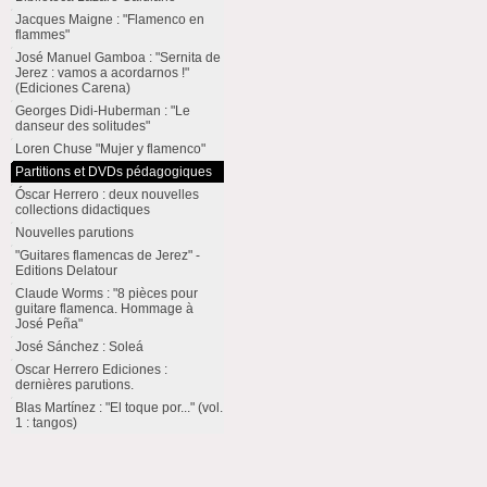
Jacques Maigne : "Flamenco en
flammes"
José Manuel Gamboa : "Sernita de
Jerez : vamos a acordarnos !"
(Ediciones Carena)
Georges Didi-Huberman : "Le
danseur des solitudes"
Loren Chuse "Mujer y flamenco"
Partitions et DVDs pédagogiques
Óscar Herrero : deux nouvelles
collections didactiques
Nouvelles parutions
"Guitares flamencas de Jerez" -
Editions Delatour
Claude Worms : "8 pièces pour
guitare flamenca. Hommage à
José Peña"
José Sánchez : Soleá
Oscar Herrero Ediciones :
dernières parutions.
Blas Martínez : "El toque por..." (vol.
1 : tangos)