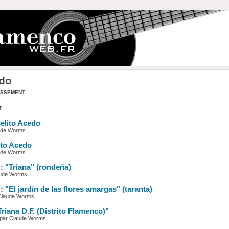
edo
assement
t
selito Acedo
aude Worms
ito Acedo
aude Worms
 : "Triana" (rondeña)
laude Worms
: "El jardín de las flores amargas" (taranta)
 Claude Worms
Triana D.F. (Distrito Flamenco)"
 par Claude Worms