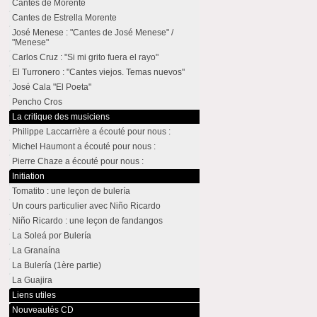
Cantes de Morente
Cantes de Estrella Morente
José Menese : "Cantes de José Menese" /
"Menese"
Carlos Cruz : "Si mi grito fuera el rayo"
El Turronero : "Cantes viejos. Temas nuevos"
José Cala "El Poeta"
Pencho Cros
La critique des musiciens
Philippe Laccarrière a écouté pour nous :
Michel Haumont a écouté pour nous :
Pierre Chaze a écouté pour nous :
Initiation
Tomatito : une leçon de bulería
Un cours particulier avec Niño Ricardo
Niño Ricardo : une leçon de fandangos
La Soleá por Bulería
La Granaína
La Bulería (1ère partie)
La Guajira
Liens utiles
Nouveautés CD