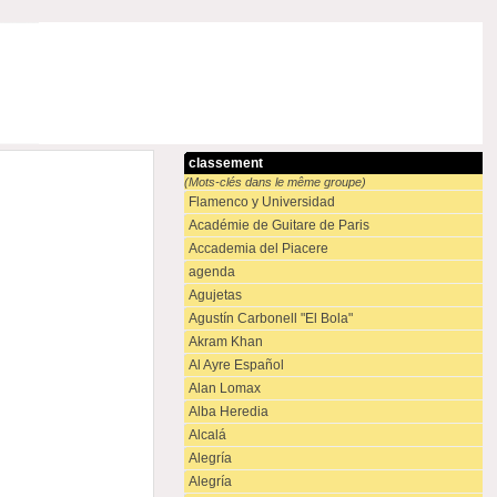
classement
(Mots-clés dans le même groupe)
Flamenco y Universidad
Académie de Guitare de Paris
Accademia del Piacere
agenda
Agujetas
Agustín Carbonell "El Bola"
Akram Khan
Al Ayre Español
Alan Lomax
Alba Heredia
Alcalá
Alegría
Alegría