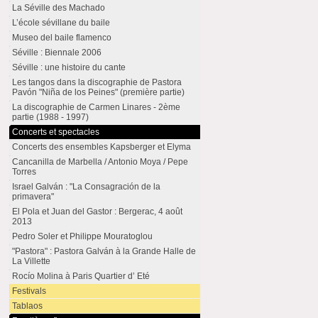
La Séville des Machado
L’école sévillane du baile
Museo del baile flamenco
Séville : Biennale 2006
Séville : une histoire du cante
Les tangos dans la discographie de Pastora
Pavón "Niña de los Peines" (première partie)
La discographie de Carmen Linares - 2ème
partie (1988 - 1997)
Concerts et spectacles
Concerts des ensembles Kapsberger et Elyma
Cancanilla de Marbella / Antonio Moya / Pepe
Torres
Israel Galván : "La Consagración de la
primavera"
El Pola et Juan del Gastor : Bergerac, 4 août
2013
Pedro Soler et Philippe Mouratoglou
"Pastora" : Pastora Galván à la Grande Halle de
La Villette
Rocío Molina à Paris Quartier d’ Eté
Festivals
Tablaos