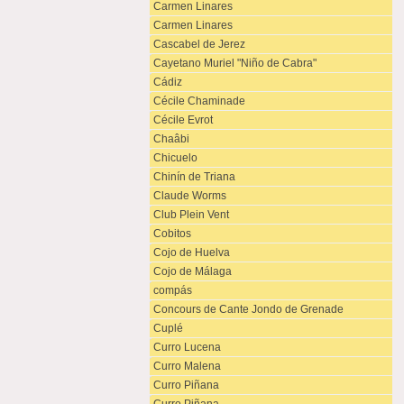
Carmen Linares
Carmen Linares
Cascabel de Jerez
Cayetano Muriel "Niño de Cabra"
Cádiz
Cécile Chaminade
Cécile Evrot
Chaâbi
Chicuelo
Chinín de Triana
Claude Worms
Club Plein Vent
Cobitos
Cojo de Huelva
Cojo de Málaga
compás
Concours de Cante Jondo de Grenade
Cuplé
Curro Lucena
Curro Malena
Curro Piñana