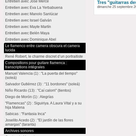
Entretien avec José Mercé
Tres "guitarras d
dimanche 25 septembre 2
Entretien avec Eva La Yerbabuena
Entretien avec Manolo Sanlúcar
Entretien avec Israel Galván
Entretien avec Mayte Martín
Entretien avec Belén Maya
Entretien avec Dominique Abel
Le flamenco entre camera obscura et camera
lucida
René Robert, le charme discret d’un portraitiste
Compositions pour guitare flamenca :
transcriptions intégrales
Manuel Valencia (1) : "La puerta del tiempo"
(soleá)
Salvador Gutiérrez (3) : "11 bordones" (soleá)
Niño Ricardo (13) : "Caí calorri" (tientos)
Diego de Morón (1) : Alegrías
"Flamencas" (2) : Siguiriya. A Laura Vital y a su
hija Malena
Sabicas : "Fantasia Inca"
Joselito Acedo (2) : "El jardín de las flores
amargas" (taranta)
Archives sonores