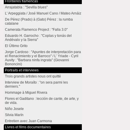
Frontières flamencas
Arrajatabla : "Sevilla blues"
L’ Arpeggiata / José Manuel Cano / Mateo Arnáiz
De Pérez (Prado) à (Gato) Pérez : la rumba
catalane
Camerata Flamenco Project : "Falla 3.0"
Eduardo H. Garrocho : "Coplas y tonás del
Andévalo y la Sierra"
El Último Grito
Jorge Cardoso : "Apuntes de interpretación para
el Renacimiento y el Barroco" / L’ Yriade - Cyril
Auvity : "Barbara ninfa ingrata" (Giovanni
Bononcini)
Portraits et interviews
Trois grands artistes nous ont quitté
Interview de Moraíto : "on sera parmi les
derniers."
Hommage à Miguel Rivera
Flores el Gaditano : lección de cante, de arte, y
de vida.
Niño Josele
Silvia Marín
Entretien avec Juan Carmona
Livres et films documentaires