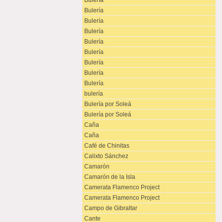
Bulería
Bulería
Bulería
Bulería
Bulería
Bulería
Bulería
Bulería
Bulería
bulería
Bulería por Soleá
Bulería por Soleá
Caña
Caña
Café de Chinitas
Calixto Sánchez
Camarón
Camarón de la Isla
Camerata Flamenco Project
Camerata Flamenco Project
Campo de Gibraltar
Cante