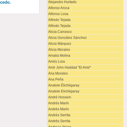
Acedo.
Alejandro Hurtado
Alfonso Aroca
Alfonso Losa
Alfredo Tejada
Alfredo Tejada
Alicia Carrasco
Alicia González Sánchez
Alicia Márquez
Alicia Morales
Amalia Molina
Amós Lora
Amir John Haddad "El Amir"
Ana Morales
Ana Peña
Anatole Élichégaray
Anatole Elichégaray
André Hossein
Andrés Marín
Andrés Marín
Andrés Serrita
Andrés Serrita