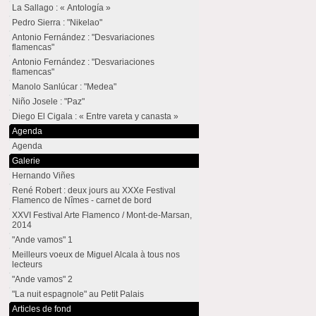
La Sallago : « Antología »
Pedro Sierra : "Nikelao"
Antonio Fernández : "Desvariaciones
flamencas"
Antonio Fernández : "Desvariaciones
flamencas"
Manolo Sanlúcar : "Medea"
Niño Josele : "Paz"
Diego El Cigala : « Entre vareta y canasta »
Agenda
Agenda
Galerie
Hernando Viñes
René Robert : deux jours au XXXe Festival
Flamenco de Nîmes - carnet de bord
XXVI Festival Arte Flamenco / Mont-de-Marsan,
2014
"Ande vamos" 1
Meilleurs voeux de Miguel Alcala à tous nos
lecteurs
"Ande vamos" 2
"La nuit espagnole" au Petit Palais
Articles de fond