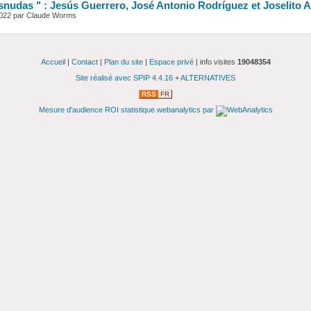
esnudas " : Jesús Guerrero, José Antonio Rodríguez et Joselito 
022 par Claude Worms
Accueil
|
Contact
|
Plan du site
|
Espace privé
| info visites
19048354
Site réalisé avec SPIP 4.4.16
+
ALTERNATIVES
RSS
FR
Mesure d'audience ROI statistique webanalytics par