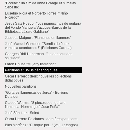
"Ecoute" : un film de Anne Grange et Miroslav
Sebestik
Eusebio Rioja et Norberto Torres :" Niño
Ricardo"
Jesús Saiz Huedo : "Los manuscritos de guitarra
del Fondo Manuela Vázquez-Barros de la
Biblioteca Lázaro Galdiano"
Jacques Maigne : "Flamenco en flammes"
José Manuel Gamboa : "Sernita de Jerez :
vamos a acordarnos !" (Ediciones Carena)
Georges Didi-Huberman : "Le danseur des
solitudes"
Loren Chuse "Mujer y flamenco"
Partitions et DVDs pédagogiques
Óscar Herrero : deux nouvelles collections
didactiques
Nouvelles parutions
"Guitares flamencas de Jerez" - Editions
Delatour
Claude Worms : "8 pièces pour guitare
flamenca. Hommage à José Peña"
José Sánchez : Soleá
Oscar Herrero Ediciones : dernières parutions.
Blas Martínez : "El toque por..." (vol. 1 : tangos)