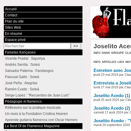
Accueil
Contact
Plan du site
Sites Web
En résumé
Espace privé
Joselito Ac
info dans groupe cl
Falsetas françaises
Vicente Pradal : Siguiriya
info articles lies mo
Andrés Serrita : Soleá
Entretien avec Jo
Salvador Paterna : Fandangos
jeudi 23 mai 2019 par Cl
Pascual Gallo : Soleá
Entrevista a Josel
José Peña : Alegrías
lundi 27 mai 2019 par Cl
Ramón Cueto : Soleá
Serge Lopez : "Recuerdos de Juan Luis"
Joselito Acedo (1)
jeudi 25 avril 2024 par C
Pédagogie et flamenco
Réflexions sur la pratique musicale
Joselito Acedo (2) 
samedi 17 août 2024 par
Un mois à la Fondation Cristina Heeren
Aprende guitarra flamenca con Oscar Herrero
Joselito Acedo : "
mardi 29 septembre 2020
Le Best Of de Flamenco Magazine