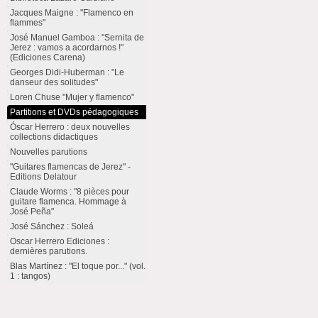
Jacques Maigne : "Flamenco en
flammes"
José Manuel Gamboa : "Sernita de
Jerez : vamos a acordarnos !"
(Ediciones Carena)
Georges Didi-Huberman : "Le
danseur des solitudes"
Loren Chuse "Mujer y flamenco"
Partitions et DVDs pédagogiques
Óscar Herrero : deux nouvelles
collections didactiques
Nouvelles parutions
"Guitares flamencas de Jerez" -
Editions Delatour
Claude Worms : "8 pièces pour
guitare flamenca. Hommage à
José Peña"
José Sánchez : Soleá
Oscar Herrero Ediciones :
dernières parutions.
Blas Martínez : "El toque por..." (vol.
1 : tangos)