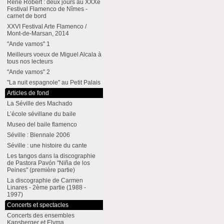
René Robert : deux jours au XXXe
Festival Flamenco de Nîmes -
carnet de bord
XXVI Festival Arte Flamenco /
Mont-de-Marsan, 2014
"Ande vamos" 1
Meilleurs voeux de Miguel Alcala à
tous nos lecteurs
"Ande vamos" 2
"La nuit espagnole" au Petit Palais
Articles de fond
La Séville des Machado
L’école sévillane du baile
Museo del baile flamenco
Séville : Biennale 2006
Séville : une histoire du cante
Les tangos dans la discographie
de Pastora Pavón "Niña de los
Peines" (première partie)
La discographie de Carmen
Linares - 2ème partie (1988 -
1997)
Concerts et spectacles
Concerts des ensembles
Kapsberger et Elyma