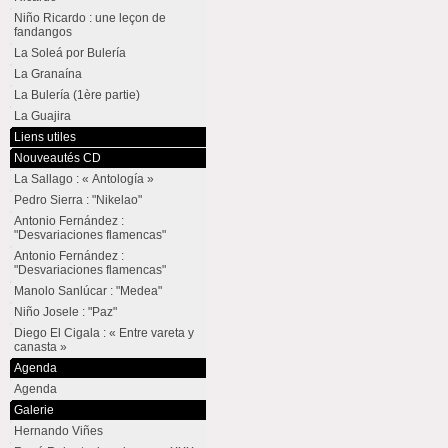
Niño Ricardo : une leçon de
fandangos
La Soleá por Bulería
La Granaína
La Bulería (1ère partie)
La Guajira
Liens utiles
Nouveautés CD
La Sallago : « Antología »
Pedro Sierra : "Nikelao"
Antonio Fernández :
"Desvariaciones flamencas"
Antonio Fernández :
"Desvariaciones flamencas"
Manolo Sanlúcar : "Medea"
Niño Josele : "Paz"
Diego El Cigala : « Entre vareta y
canasta »
Agenda
Agenda
Galerie
Hernando Viñes