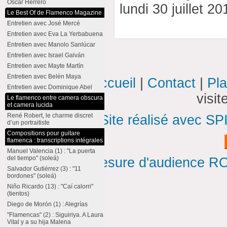
Oscar Herrero
lundi 30 juillet 2
Le Best Of de Flamenco Magazine
Entretien avec José Mercé
Entretien avec Eva La Yerbabuena
Entretien avec Manolo Sanlúcar
Entretien avec Israel Galván
Entretien avec Mayte Martín
Entretien avec Belén Maya
Accueil
|
Contact
|
Pla
Entretien avec Dominique Abel
visi
Le flamenco entre camera obscura
et camera lucida
René Robert, le charme discret
Site réalisé avec SP
d’un portraitiste
Compositions pour guitare
flamenca : transcriptions intégrales
Manuel Valencia (1) : "La puerta
del tiempo" (soleá)
Mesure d'audience ROI
Salvador Gutiérrez (3) : "11
bordones" (soleá)
Niño Ricardo (13) : "Caí calorri"
(tientos)
Diego de Morón (1) : Alegrías
"Flamencas" (2) : Siguiriya. A Laura
Vital y a su hija Malena