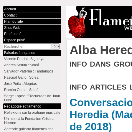
Accueil
Contact
Plan du site
Sites Web
En résumé
Espace privé
Alba Here
Falsetas françaises
Vicente Pradal : Siguiriya
info dans gr
Andrés Serrita : Soleá
Salvador Paterna : Fandangos
Pascual Gallo : Soleá
info articles 
José Peña : Alegrías
Ramón Cueto : Soleá
Serge Lopez : "Recuerdos de Juan
Conversacio
Luis"
Pédagogie et flamenco
Heredia (Mad
Réflexions sur la pratique musicale
Un mois à la Fondation Cristina
Heeren
de 2018)
Aprende guitarra flamenca con