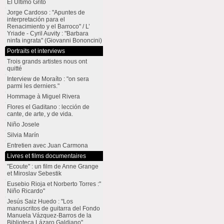
El Último Grito
Jorge Cardoso : "Apuntes de
interpretación para el
Renacimiento y el Barroco" / L’
Yriade - Cyril Auvity : "Barbara
ninfa ingrata" (Giovanni Bononcini)
Portraits et interviews
Trois grands artistes nous ont
quitté
Interview de Moraíto : "on sera
parmi les derniers."
Hommage à Miguel Rivera
Flores el Gaditano : lección de
cante, de arte, y de vida.
Niño Josele
Silvia Marín
Entretien avec Juan Carmona
Livres et films documentaires
"Ecoute" : un film de Anne Grange
et Miroslav Sebestik
Eusebio Rioja et Norberto Torres :"
Niño Ricardo"
Jesús Saiz Huedo : "Los
manuscritos de guitarra del Fondo
Manuela Vázquez-Barros de la
Biblioteca Lázaro Galdiano"