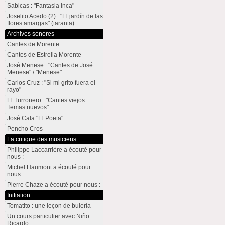
Sabicas : "Fantasia Inca"
Joselito Acedo (2) : "El jardín de las
flores amargas" (taranta)
Archives sonores
Cantes de Morente
Cantes de Estrella Morente
José Menese : "Cantes de José
Menese" / "Menese"
Carlos Cruz : "Si mi grito fuera el
rayo"
El Turronero : "Cantes viejos.
Temas nuevos"
José Cala "El Poeta"
Pencho Cros
La critique des musiciens
Philippe Laccarrière a écouté pour
nous :
Michel Haumont a écouté pour
nous :
Pierre Chaze a écouté pour nous :
Initiation
Tomatito : une leçon de bulería
Un cours particulier avec Niño
Ricardo