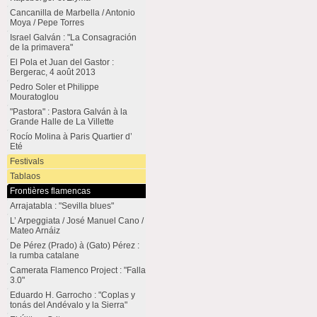
Cancanilla de Marbella / Antonio
Moya / Pepe Torres
Israel Galván : "La Consagración
de la primavera"
El Pola et Juan del Gastor :
Bergerac, 4 août 2013
Pedro Soler et Philippe
Mouratoglou
"Pastora" : Pastora Galván à la
Grande Halle de La Villette
Rocío Molina à Paris Quartier d’
Eté
Festivals
Tablaos
Frontières flamencas
Arrajatabla : "Sevilla blues"
L’ Arpeggiata / José Manuel Cano /
Mateo Arnáiz
De Pérez (Prado) à (Gato) Pérez :
la rumba catalane
Camerata Flamenco Project : "Falla
3.0"
Eduardo H. Garrocho : "Coplas y
tonás del Andévalo y la Sierra"