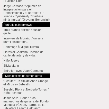
El Último Grito
Jorge Cardoso : "Apuntes de
interpretación para el
Renacimiento y el Barroco" / L’
Yriade - Cyril Auvity : "Barbara
ninfa ingrata" (Giovanni Bononcini)
Portraits et interviews
Trois grands artistes nous ont
quitté
Interview de Moraíto : "on sera
parmi les derniers."
Hommage à Miguel Rivera
Flores el Gaditano : lección de
cante, de arte, y de vida.
Niño Josele
Silvia Marín
Entretien avec Juan Carmona
Livres et films documentaires
"Ecoute" : un film de Anne Grange
et Miroslav Sebestik
Eusebio Rioja et Norberto Torres :"
Niño Ricardo"
Jesús Saiz Huedo : "Los
manuscritos de guitarra del Fondo
Manuela Vázquez-Barros de la
Biblioteca Lázaro Galdiano"