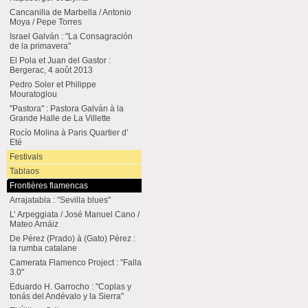
Cancanilla de Marbella / Antonio
Moya / Pepe Torres
Israel Galván : "La Consagración
de la primavera"
El Pola et Juan del Gastor :
Bergerac, 4 août 2013
Pedro Soler et Philippe
Mouratoglou
"Pastora" : Pastora Galván à la
Grande Halle de La Villette
Rocío Molina à Paris Quartier d’
Eté
Festivals
Tablaos
Frontières flamencas
Arrajatabla : "Sevilla blues"
L’ Arpeggiata / José Manuel Cano /
Mateo Arnáiz
De Pérez (Prado) à (Gato) Pérez :
la rumba catalane
Camerata Flamenco Project : "Falla
3.0"
Eduardo H. Garrocho : "Coplas y
tonás del Andévalo y la Sierra"