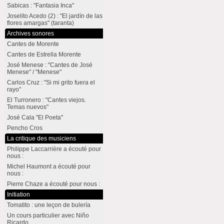
Sabicas : "Fantasia Inca"
Joselito Acedo (2) : "El jardín de las
flores amargas" (taranta)
Archives sonores
Cantes de Morente
Cantes de Estrella Morente
José Menese : "Cantes de José
Menese" / "Menese"
Carlos Cruz : "Si mi grito fuera el
rayo"
El Turronero : "Cantes viejos.
Temas nuevos"
José Cala "El Poeta"
Pencho Cros
La critique des musiciens
Philippe Laccarrière a écouté pour
nous :
Michel Haumont a écouté pour
nous :
Pierre Chaze a écouté pour nous :
Initiation
Tomatito : une leçon de bulería
Un cours particulier avec Niño
Ricardo