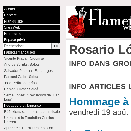
Accueil
Contact
Plan du site
Sites Web
En résumé
Espace privé
Rosario L
Falsetas françaises
Vicente Pradal : Siguiriya
info dans gr
Andrés Serrita : Soleá
Salvador Paterna : Fandangos
Pascual Gallo : Soleá
info articles 
José Peña : Alegrías
Ramón Cueto : Soleá
Serge Lopez : "Recuerdos de Juan
Hommage à 
Luis"
Pédagogie et flamenco
vendredi 19 aoû
Réflexions sur la pratique musicale
Un mois à la Fondation Cristina
Heeren
Aprende guitarra flamenca con