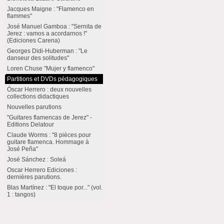
Jacques Maigne : "Flamenco en
flammes"
José Manuel Gamboa : "Sernita de
Jerez : vamos a acordarnos !"
(Ediciones Carena)
Georges Didi-Huberman : "Le
danseur des solitudes"
Loren Chuse "Mujer y flamenco"
Partitions et DVDs pédagogiques
Óscar Herrero : deux nouvelles
collections didactiques
Nouvelles parutions
"Guitares flamencas de Jerez" -
Editions Delatour
Claude Worms : "8 pièces pour
guitare flamenca. Hommage à
José Peña"
José Sánchez : Soleá
Oscar Herrero Ediciones :
dernières parutions.
Blas Martínez : "El toque por..." (vol.
1 : tangos)