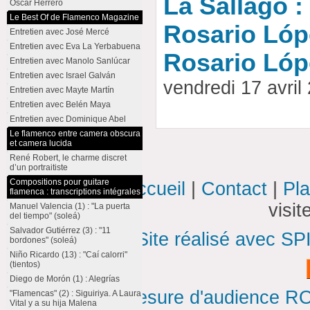
La Sallago : 
Oscar Herrero
Le Best Of de Flamenco Magazine
Rosario Lópe
Entretien avec José Mercé
Entretien avec Eva La Yerbabuena
Rosario Lóp
Entretien avec Manolo Sanlúcar
Entretien avec Israel Galván
vendredi 17 avri
Entretien avec Mayte Martín
Entretien avec Belén Maya
Entretien avec Dominique Abel
Le flamenco entre camera obscura
et camera lucida
René Robert, le charme discret
d’un portraitiste
Compositions pour guitare
Accueil
|
Contact
|
Pla
flamenca : transcriptions intégrales
visi
Manuel Valencia (1) : "La puerta
del tiempo" (soleá)
Salvador Gutiérrez (3) : "11
Site réalisé avec SP
bordones" (soleá)
Niño Ricardo (13) : "Caí calorri"
(tientos)
Diego de Morón (1) : Alegrías
Mesure d'audience ROI
"Flamencas" (2) : Siguiriya. A Laura
Vital y a su hija Malena