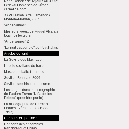
René Robert : deux jours au XXXe
Festival Flamenco de Nîmes -
carnet de bord
XXVI Festival Arte Flamenco /
Mont-de-Marsan, 2014
"Ande vamos" 1
Meilleurs voeux de Miguel Alcala à
tous nos lecteurs
"Ande vamos" 2
"La nuit espagnole" au Petit Palais
Articles de fond
La Séville des Machado
L’école sévillane du baile
Museo del baile flamenco
Séville : Biennale 2006
Séville : une histoire du cante
Les tangos dans la discographie
de Pastora Pavón "Niña de los
Peines" (première partie)
La discographie de Carmen
Linares - 2ème partie (1988 -
1997)
Concerts et spectacles
Concerts des ensembles
Kapsberger et Elyma