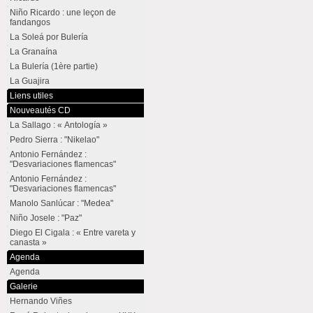
Niño Ricardo : une leçon de
fandangos
La Soleá por Bulería
La Granaína
La Bulería (1ère partie)
La Guajira
Liens utiles
Nouveautés CD
La Sallago : « Antología »
Pedro Sierra : "Nikelao"
Antonio Fernández :
"Desvariaciones flamencas"
Antonio Fernández :
"Desvariaciones flamencas"
Manolo Sanlúcar : "Medea"
Niño Josele : "Paz"
Diego El Cigala : « Entre vareta y
canasta »
Agenda
Agenda
Galerie
Hernando Viñes