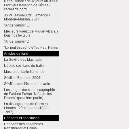
René Robert : deux jours au XXXe
Festival Flamenco de Nîmes -
carnet de bord
XXVI Festival Arte Flamenco /
Mont-de-Marsan, 2014
"Ande vamos" 1
Meilleurs voeux de Miguel Alcala à
tous nos lecteurs
"Ande vamos" 2
"La nuit espagnole" au Petit Palais
Articles de fond
La Séville des Machado
L’école sévillane du baile
Museo del baile flamenco
Séville : Biennale 2006
Séville : une histoire du cante
Les tangos dans la discographie
de Pastora Pavón "Niña de los
Peines" (première partie)
La discographie de Carmen
Linares - 2ème partie (1988 -
1997)
Concerts et spectacles
Concerts des ensembles
Kapsberger et Elyma