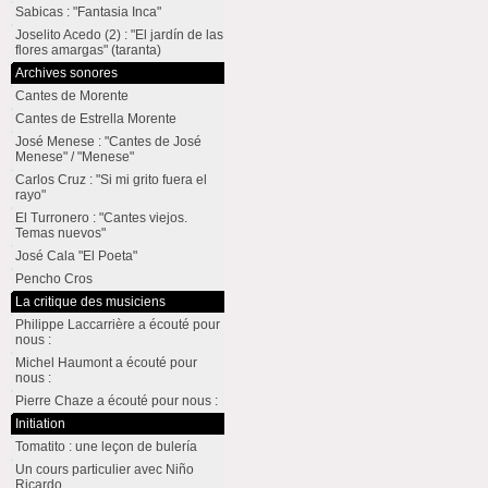
Sabicas : "Fantasia Inca"
Joselito Acedo (2) : "El jardín de las
flores amargas" (taranta)
Archives sonores
Cantes de Morente
Cantes de Estrella Morente
José Menese : "Cantes de José
Menese" / "Menese"
Carlos Cruz : "Si mi grito fuera el
rayo"
El Turronero : "Cantes viejos.
Temas nuevos"
José Cala "El Poeta"
Pencho Cros
La critique des musiciens
Philippe Laccarrière a écouté pour
nous :
Michel Haumont a écouté pour
nous :
Pierre Chaze a écouté pour nous :
Initiation
Tomatito : une leçon de bulería
Un cours particulier avec Niño
Ricardo