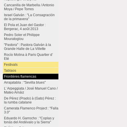
Cancanilla de Marbella / Antonio
Moya / Pepe Torres
Israel Galván : "La Consagración
de la primavera"
El Pola et Juan del Gastor :
Bergerac, 4 août 2013
Pedro Soler et Philippe
Mouratoglou
"Pastora" : Pastora Galván à la
Grande Halle de La Villette
Rocío Molina à Paris Quartier d’
Eté
Festivals
Tablaos
Frontières flamencas
Arrajatabla : "Sevilla blues"
L’ Arpeggiata / José Manuel Cano /
Mateo Arnáiz
De Pérez (Prado) à (Gato) Pérez :
la rumba catalane
Camerata Flamenco Project : "Falla
3.0"
Eduardo H. Garrocho : "Coplas y
tonás del Andévalo y la Sierra"