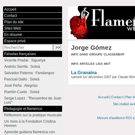
Accueil
Contact
Plan du site
Sites Web
En résumé
Espace privé
Jorge Gómez
info dans groupe classement
Falsetas françaises
Vicente Pradal : Siguiriya
info articles lies mot
Andrés Serrita : Soleá
La Granaína
Salvador Paterna : Fandangos
samedi 1er décembre 2007 par Claude Wo
Pascual Gallo : Soleá
José Peña : Alegrías
Ramón Cueto : Soleá
Accueil
|
Contact
|
Plan d
Serge Lopez : "Recuerdos de Juan
Luis"
Site réalisé av
Pédagogie et flamenco
Réflexions sur la pratique musicale
Mesure d'audience ROI st
Un mois à la Fondation Cristina
Heeren
Aprende guitarra flamenca con