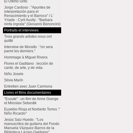
El Último Grito
Jorge Cardoso : "Apuntes de
interpretación para el
Renacimiento y el Barroco" / L’
Yriade - Cyril Auvity : "Barbara
ninfa ingrata" (Giovanni Bononcini)
Portraits et interviews
Trois grands artistes nous ont
quitté
Interview de Moraíto : "on sera
parmi les derniers."
Hommage à Miguel Rivera
Flores el Gaditano : lección de
cante, de arte, y de vida.
Niño Josele
Silvia Marín
Entretien avec Juan Carmona
Livres et films documentaires
"Ecoute" : un film de Anne Grange
et Miroslav Sebestik
Eusebio Rioja et Norberto Torres :"
Niño Ricardo"
Jesús Saiz Huedo : "Los
manuscritos de guitarra del Fondo
Manuela Vázquez-Barros de la
Biblioteca Lázaro Galdiano"