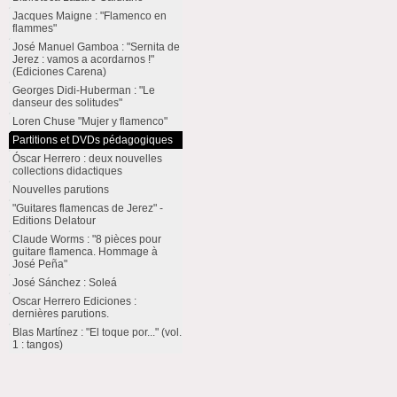
Jacques Maigne : "Flamenco en
flammes"
José Manuel Gamboa : "Sernita de
Jerez : vamos a acordarnos !"
(Ediciones Carena)
Georges Didi-Huberman : "Le
danseur des solitudes"
Loren Chuse "Mujer y flamenco"
Partitions et DVDs pédagogiques
Óscar Herrero : deux nouvelles
collections didactiques
Nouvelles parutions
"Guitares flamencas de Jerez" -
Editions Delatour
Claude Worms : "8 pièces pour
guitare flamenca. Hommage à
José Peña"
José Sánchez : Soleá
Oscar Herrero Ediciones :
dernières parutions.
Blas Martínez : "El toque por..." (vol.
1 : tangos)