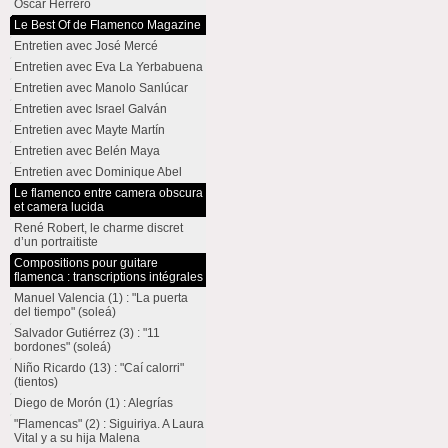
Oscar Herrero
Le Best Of de Flamenco Magazine
Entretien avec José Mercé
Entretien avec Eva La Yerbabuena
Entretien avec Manolo Sanlúcar
Entretien avec Israel Galván
Entretien avec Mayte Martín
Entretien avec Belén Maya
Entretien avec Dominique Abel
Le flamenco entre camera obscura
et camera lucida
René Robert, le charme discret
d’un portraitiste
Compositions pour guitare
flamenca : transcriptions intégrales
Manuel Valencia (1) : "La puerta
del tiempo" (soleá)
Salvador Gutiérrez (3) : "11
bordones" (soleá)
Niño Ricardo (13) : "Caí calorri"
(tientos)
Diego de Morón (1) : Alegrías
"Flamencas" (2) : Siguiriya. A Laura
Vital y a su hija Malena