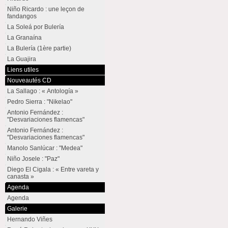
Niño Ricardo : une leçon de
fandangos
La Soleá por Bulería
La Granaína
La Bulería (1ère partie)
La Guajira
Liens utiles
Nouveautés CD
La Sallago : « Antología »
Pedro Sierra : "Nikelao"
Antonio Fernández :
"Desvariaciones flamencas"
Antonio Fernández :
"Desvariaciones flamencas"
Manolo Sanlúcar : "Medea"
Niño Josele : "Paz"
Diego El Cigala : « Entre vareta y
canasta »
Agenda
Agenda
Galerie
Hernando Viñes