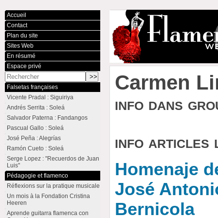
Accueil
Contact
Plan du site
Sites Web
En résumé
Espace privé
Carmen Li
Falsetas françaises
Vicente Pradal : Siguiriya
info dans gr
Andrés Serrita : Soleá
Salvador Paterna : Fandangos
Pascual Gallo : Soleá
info articles 
José Peña : Alegrías
Ramón Cueto : Soleá
Serge Lopez : "Recuerdos de Juan
Homenaje de
Luis"
Pédagogie et flamenco
José Antoni
Réflexions sur la pratique musicale
Un mois à la Fondation Cristina
Heeren
Bernicola
Aprende guitarra flamenca con