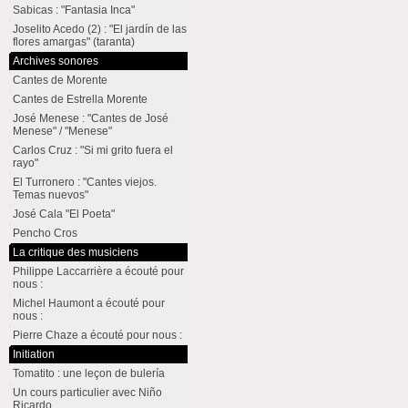
Sabicas : "Fantasia Inca"
Joselito Acedo (2) : "El jardín de las
flores amargas" (taranta)
Archives sonores
Cantes de Morente
Cantes de Estrella Morente
José Menese : "Cantes de José
Menese" / "Menese"
Carlos Cruz : "Si mi grito fuera el
rayo"
El Turronero : "Cantes viejos.
Temas nuevos"
José Cala "El Poeta"
Pencho Cros
La critique des musiciens
Philippe Laccarrière a écouté pour
nous :
Michel Haumont a écouté pour
nous :
Pierre Chaze a écouté pour nous :
Initiation
Tomatito : une leçon de bulería
Un cours particulier avec Niño
Ricardo