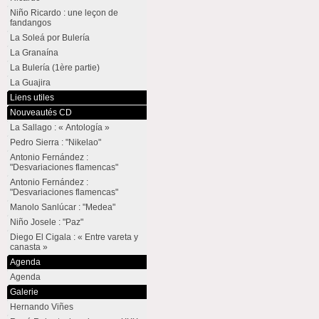
Niño Ricardo : une leçon de
fandangos
La Soleá por Bulería
La Granaína
La Bulería (1ère partie)
La Guajira
Liens utiles
Nouveautés CD
La Sallago : « Antología »
Pedro Sierra : "Nikelao"
Antonio Fernández :
"Desvariaciones flamencas"
Antonio Fernández :
"Desvariaciones flamencas"
Manolo Sanlúcar : "Medea"
Niño Josele : "Paz"
Diego El Cigala : « Entre vareta y
canasta »
Agenda
Agenda
Galerie
Hernando Viñes