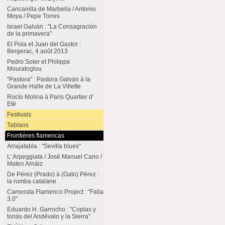
Cancanilla de Marbella / Antonio
Moya / Pepe Torres
Israel Galván : "La Consagración
de la primavera"
El Pola et Juan del Gastor :
Bergerac, 4 août 2013
Pedro Soler et Philippe
Mouratoglou
"Pastora" : Pastora Galván à la
Grande Halle de La Villette
Rocío Molina à Paris Quartier d’
Eté
Festivals
Tablaos
Frontières flamencas
Arrajatabla : "Sevilla blues"
L’ Arpeggiata / José Manuel Cano /
Mateo Arnáiz
De Pérez (Prado) à (Gato) Pérez :
la rumba catalane
Camerata Flamenco Project : "Falla
3.0"
Eduardo H. Garrocho : "Coplas y
tonás del Andévalo y la Sierra"