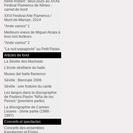
René Robert : deux jours au XXXe
Festival Flamenco de Nîmes -
carnet de bord
XXVI Festival Arte Flamenco /
Mont-de-Marsan, 2014
"Ande vamos" 1
Meilleurs voeux de Miguel Alcala à
tous nos lecteurs
"Ande vamos" 2
"La nuit espagnole" au Petit Palais
Articles de fond
La Séville des Machado
L’école sévillane du baile
Museo del baile flamenco
Séville : Biennale 2006
Séville : une histoire du cante
Les tangos dans la discographie
de Pastora Pavón "Niña de los
Peines" (première partie)
La discographie de Carmen
Linares - 2ème partie (1988 -
1997)
Concerts et spectacles
Concerts des ensembles
Kapsberger et Elyma