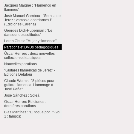
Jacques Maigne : "Flamenco en
flammes"
José Manuel Gamboa : "Sernita de
Jerez : vamos a acordarnos !"
(Ediciones Carena)
Georges Didi-Huberman : "Le
danseur des solitudes"
Loren Chuse "Mujer y flamenco"
Partitions et DVDs pédagogiques
Óscar Herrero : deux nouvelles
collections didactiques
Nouvelles parutions
"Guitares flamencas de Jerez" -
Editions Delatour
Claude Worms : "8 pièces pour
guitare flamenca. Hommage à
José Peña"
José Sánchez : Soleá
Oscar Herrero Ediciones :
dernières parutions.
Blas Martínez : "El toque por..." (vol.
1 : tangos)