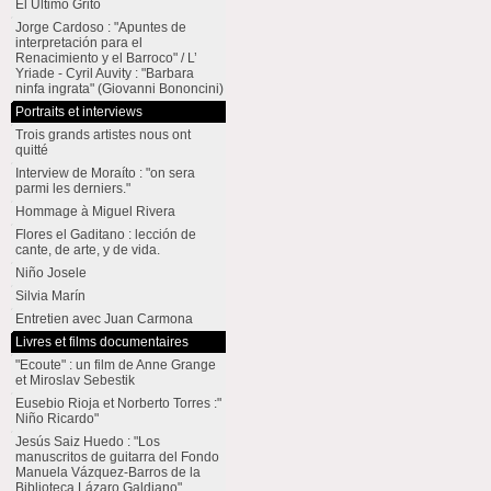
El Último Grito
Jorge Cardoso : "Apuntes de
interpretación para el
Renacimiento y el Barroco" / L’
Yriade - Cyril Auvity : "Barbara
ninfa ingrata" (Giovanni Bononcini)
Portraits et interviews
Trois grands artistes nous ont
quitté
Interview de Moraíto : "on sera
parmi les derniers."
Hommage à Miguel Rivera
Flores el Gaditano : lección de
cante, de arte, y de vida.
Niño Josele
Silvia Marín
Entretien avec Juan Carmona
Livres et films documentaires
"Ecoute" : un film de Anne Grange
et Miroslav Sebestik
Eusebio Rioja et Norberto Torres :"
Niño Ricardo"
Jesús Saiz Huedo : "Los
manuscritos de guitarra del Fondo
Manuela Vázquez-Barros de la
Biblioteca Lázaro Galdiano"