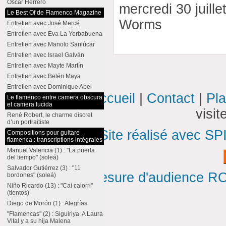
Oscar Herrero
mercredi 30 juill
Le Best Of de Flamenco Magazine
Worms
Entretien avec José Mercé
Entretien avec Eva La Yerbabuena
Entretien avec Manolo Sanlúcar
Entretien avec Israel Galván
Entretien avec Mayte Martín
Entretien avec Belén Maya
Entretien avec Dominique Abel
Accueil
|
Contact
|
Pla
Le flamenco entre camera obscura
et camera lucida
visi
René Robert, le charme discret
d’un portraitiste
Site réalisé avec SP
Compositions pour guitare
flamenca : transcriptions intégrales
Manuel Valencia (1) : "La puerta
del tiempo" (soleá)
Salvador Gutiérrez (3) : "11
Mesure d'audience ROI
bordones" (soleá)
Niño Ricardo (13) : "Caí calorri"
(tientos)
Diego de Morón (1) : Alegrías
"Flamencas" (2) : Siguiriya. A Laura
Vital y a su hija Malena