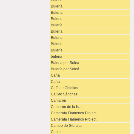
Bulería
Bulería
Bulería
Bulería
Bulería
Bulería
Bulería
Bulería
Bulería
bulería
Bulería por Soleá
Bulería por Soleá
Caña
Caña
Café de Chinitas
Calixto Sánchez
Camarón
Camarón de la Isla
Camerata Flamenco Project
Camerata Flamenco Project
Campo de Gibraltar
Cante