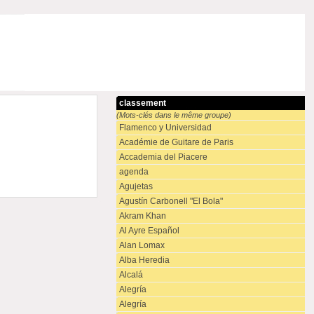
classement
(Mots-clés dans le même groupe)
Flamenco y Universidad
Académie de Guitare de Paris
Accademia del Piacere
agenda
Agujetas
Agustín Carbonell "El Bola"
Akram Khan
Al Ayre Español
Alan Lomax
Alba Heredia
Alcalá
Alegría
Alegría