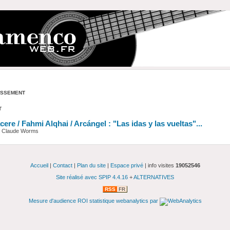
assement
t
ere / Fahmi Alqhai / Arcángel : "Las idas y las vueltas"...
ar Claude Worms
Accueil
|
Contact
|
Plan du site
|
Espace privé
| info visites
19052546
Site réalisé avec SPIP 4.4.16
+
ALTERNATIVES
RSS
FR
Mesure d'audience ROI statistique webanalytics par