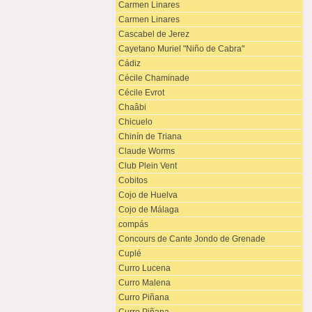
Carmen Linares
Carmen Linares
Cascabel de Jerez
Cayetano Muriel "Niño de Cabra"
Cádiz
Cécile Chaminade
Cécile Evrot
Chaâbi
Chicuelo
Chinín de Triana
Claude Worms
Club Plein Vent
Cobitos
Cojo de Huelva
Cojo de Málaga
compás
Concours de Cante Jondo de Grenade
Cuplé
Curro Lucena
Curro Malena
Curro Piñana