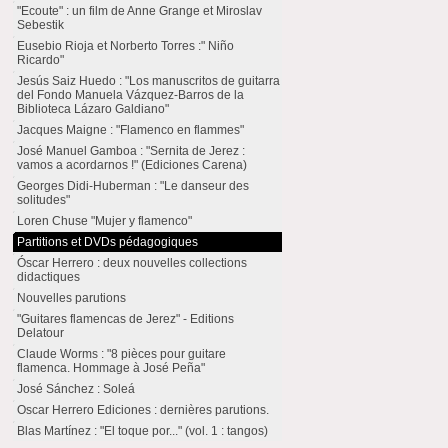
"Ecoute" : un film de Anne Grange et Miroslav
Sebestik
Eusebio Rioja et Norberto Torres :" Niño
Ricardo"
Jesús Saiz Huedo : "Los manuscritos de guitarra
del Fondo Manuela Vázquez-Barros de la
Biblioteca Lázaro Galdiano"
Jacques Maigne : "Flamenco en flammes"
José Manuel Gamboa : "Sernita de Jerez :
vamos a acordarnos !" (Ediciones Carena)
Georges Didi-Huberman : "Le danseur des
solitudes"
Loren Chuse "Mujer y flamenco"
Partitions et DVDs pédagogiques
Óscar Herrero : deux nouvelles collections
didactiques
Nouvelles parutions
"Guitares flamencas de Jerez" - Editions
Delatour
Claude Worms : "8 pièces pour guitare
flamenca. Hommage à José Peña"
José Sánchez : Soleá
Oscar Herrero Ediciones : dernières parutions.
Blas Martínez : "El toque por..." (vol. 1 : tangos)