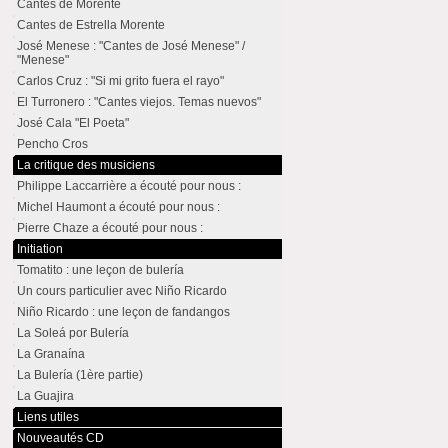
Cantes de Morente
Cantes de Estrella Morente
José Menese : "Cantes de José Menese" /
"Menese"
Carlos Cruz : "Si mi grito fuera el rayo"
El Turronero : "Cantes viejos. Temas nuevos"
José Cala "El Poeta"
Pencho Cros
La critique des musiciens
Philippe Laccarrière a écouté pour nous :
Michel Haumont a écouté pour nous :
Pierre Chaze a écouté pour nous :
Initiation
Tomatito : une leçon de bulería
Un cours particulier avec Niño Ricardo
Niño Ricardo : une leçon de fandangos
La Soleá por Bulería
La Granaína
La Bulería (1ère partie)
La Guajira
Liens utiles
Nouveautés CD