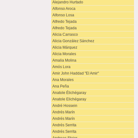
Alejandro Hurtado
Alfonso Aroca
Alfonso Losa
Alfredo Tejada
Alfredo Tejada
Alicia Carrasco
Alicia González Sánchez
Alicia Márquez
Alicia Morales
Amalia Molina
Amós Lora
Amir John Haddad "El Amir"
Ana Morales
Ana Peña
Anatole Élichégaray
Anatole Elichégaray
André Hossein
Andrés Marín
Andrés Marín
Andrés Serrita
Andrés Serrita