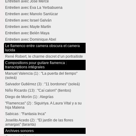
Entretien avec José Mercé
Entretien avec Eva La Yerbabuena
Entretien avec Manolo Sanlúcar
Entretien avec Israel Galván
Entretien avec Mayte Martín
Entretien avec Belén Maya
Entretien avec Dominique Abel
Le flamenco entre camera obscura et camera
lucida
René Robert, le charme discret d’un portraitiste
Compositions pour guitare flamenca :
transcriptions intégrales
Manuel Valencia (1) : "La puerta del tiempo"
(soleá)
Salvador Gutiérrez (3) : "11 bordones" (soleá)
Niño Ricardo (13) : "Caí calorri" (tientos)
Diego de Morón (1) : Alegrías
"Flamencas" (2) : Siguiriya. A Laura Vital y a su
hija Malena
Sabicas : "Fantasia Inca"
Joselito Acedo (2) : "El jardín de las flores
amargas" (taranta)
Archives sonores