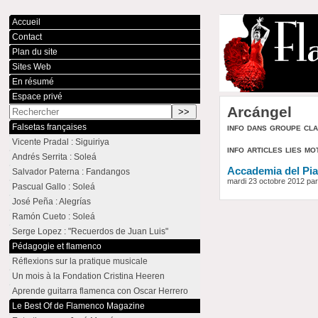
Accueil
Contact
Plan du site
Sites Web
En résumé
Espace privé
Arcángel
info dans groupe cl
Falsetas françaises
Vicente Pradal : Siguiriya
info articles lies mo
Andrés Serrita : Soleá
Accademia del Piac
Salvador Paterna : Fandangos
mardi 23 octobre 2012 p
Pascual Gallo : Soleá
José Peña : Alegrías
Ramón Cueto : Soleá
Serge Lopez : "Recuerdos de Juan Luis"
Pédagogie et flamenco
Réflexions sur la pratique musicale
Un mois à la Fondation Cristina Heeren
Aprende guitarra flamenca con Oscar Herrero
Le Best Of de Flamenco Magazine