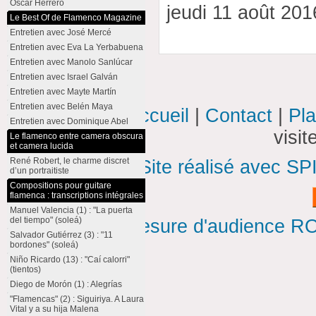
Oscar Herrero
jeudi 11 août 20
Le Best Of de Flamenco Magazine
Entretien avec José Mercé
Entretien avec Eva La Yerbabuena
Entretien avec Manolo Sanlúcar
Entretien avec Israel Galván
Entretien avec Mayte Martín
Entretien avec Belén Maya
Accueil
|
Contact
|
Pla
Entretien avec Dominique Abel
visi
Le flamenco entre camera obscura
et camera lucida
René Robert, le charme discret
Site réalisé avec SP
d’un portraitiste
Compositions pour guitare
flamenca : transcriptions intégrales
Manuel Valencia (1) : "La puerta
del tiempo" (soleá)
Mesure d'audience ROI
Salvador Gutiérrez (3) : "11
bordones" (soleá)
Niño Ricardo (13) : "Caí calorri"
(tientos)
Diego de Morón (1) : Alegrías
"Flamencas" (2) : Siguiriya. A Laura
Vital y a su hija Malena