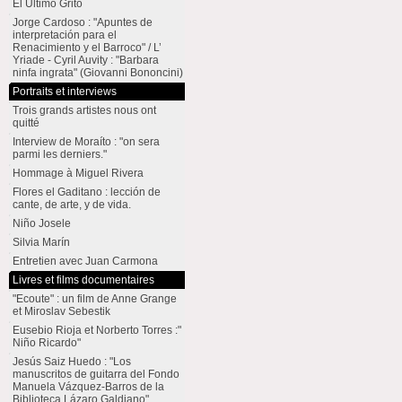
El Último Grito
Jorge Cardoso : "Apuntes de
interpretación para el
Renacimiento y el Barroco" / L’
Yriade - Cyril Auvity : "Barbara
ninfa ingrata" (Giovanni Bononcini)
Portraits et interviews
Trois grands artistes nous ont
quitté
Interview de Moraíto : "on sera
parmi les derniers."
Hommage à Miguel Rivera
Flores el Gaditano : lección de
cante, de arte, y de vida.
Niño Josele
Silvia Marín
Entretien avec Juan Carmona
Livres et films documentaires
"Ecoute" : un film de Anne Grange
et Miroslav Sebestik
Eusebio Rioja et Norberto Torres :"
Niño Ricardo"
Jesús Saiz Huedo : "Los
manuscritos de guitarra del Fondo
Manuela Vázquez-Barros de la
Biblioteca Lázaro Galdiano"