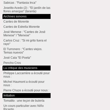
Sabicas : "Fantasia Inca"
Joselito Acedo (2) : "El jardín de las
flores amargas" (taranta)
Archives sonores
Cantes de Morente
Cantes de Estrella Morente
José Menese : "Cantes de José
Menese" / "Menese"
Carlos Cruz : "Si mi grito fuera el
rayo"
El Turronero : "Cantes viejos.
Temas nuevos"
José Cala "El Poeta"
Pencho Cros
La critique des musiciens
Philippe Laccarrière a écouté pour
nous :
Michel Haumont a écouté pour
nous :
Pierre Chaze a écouté pour nous :
Initiation
Tomatito : une leçon de bulería
Un cours particulier avec Niño
Ricardo