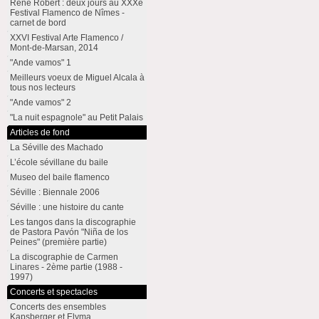
René Robert : deux jours au XXXe
Festival Flamenco de Nîmes -
carnet de bord
XXVI Festival Arte Flamenco /
Mont-de-Marsan, 2014
"Ande vamos" 1
Meilleurs voeux de Miguel Alcala à
tous nos lecteurs
"Ande vamos" 2
"La nuit espagnole" au Petit Palais
Articles de fond
La Séville des Machado
L’école sévillane du baile
Museo del baile flamenco
Séville : Biennale 2006
Séville : une histoire du cante
Les tangos dans la discographie
de Pastora Pavón "Niña de los
Peines" (première partie)
La discographie de Carmen
Linares - 2ème partie (1988 -
1997)
Concerts et spectacles
Concerts des ensembles
Kapsberger et Elyma