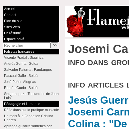
Accueil
Contact
Plan du site
Sites Web
En résumé
Espace privé
Josemi C
Falsetas françaises
Vicente Pradal : Siguiriya
info dans gr
Andrés Serrita : Soleá
Salvador Paterna : Fandangos
Pascual Gallo : Soleá
info articles 
José Peña : Alegrías
Ramón Cueto : Soleá
Serge Lopez : "Recuerdos de Juan
Jesús Guerr
Luis"
Pédagogie et flamenco
Josemi Carm
Réflexions sur la pratique musicale
Un mois à la Fondation Cristina
Heeren
Colina : "De
Aprende guitarra flamenca con