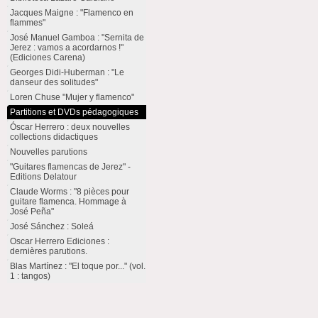
Jacques Maigne : "Flamenco en
flammes"
José Manuel Gamboa : "Sernita de
Jerez : vamos a acordarnos !"
(Ediciones Carena)
Georges Didi-Huberman : "Le
danseur des solitudes"
Loren Chuse "Mujer y flamenco"
Partitions et DVDs pédagogiques
Óscar Herrero : deux nouvelles
collections didactiques
Nouvelles parutions
"Guitares flamencas de Jerez" -
Editions Delatour
Claude Worms : "8 pièces pour
guitare flamenca. Hommage à
José Peña"
José Sánchez : Soleá
Oscar Herrero Ediciones :
dernières parutions.
Blas Martínez : "El toque por..." (vol.
1 : tangos)