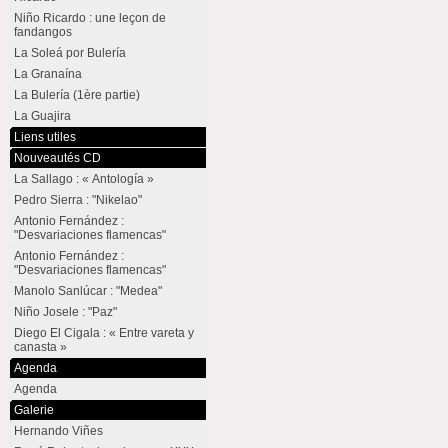
Niño Ricardo : une leçon de
fandangos
La Soleá por Bulería
La Granaína
La Bulería (1ère partie)
La Guajira
Liens utiles
Nouveautés CD
La Sallago : « Antología »
Pedro Sierra : "Nikelao"
Antonio Fernández :
"Desvariaciones flamencas"
Antonio Fernández :
"Desvariaciones flamencas"
Manolo Sanlúcar : "Medea"
Niño Josele : "Paz"
Diego El Cigala : « Entre vareta y
canasta »
Agenda
Agenda
Galerie
Hernando Viñes