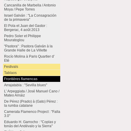
Cancanilla de Marbella / Antonio
Moya / Pepe Torres
Israel Galván : "La Consagración
de la primavera"
El Pola et Juan del Gastor :
Bergerac, 4 août 2013
Pedro Soler et Philippe
Mouratoglou
"Pastora" : Pastora Galván à la
Grande Halle de La Villette
Rocío Molina à Paris Quartier d’
Eté
Festivals
Tablaos
Frontières flamencas
Arrajatabla : "Sevilla blues"
L’ Arpeggiata / José Manuel Cano /
Mateo Arnáiz
De Pérez (Prado) à (Gato) Pérez :
la rumba catalane
Camerata Flamenco Project : "Falla
3.0"
Eduardo H. Garrocho : "Coplas y
tonás del Andévalo y la Sierra"