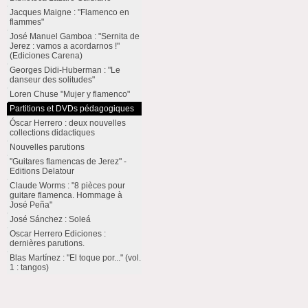
Jacques Maigne : "Flamenco en
flammes"
José Manuel Gamboa : "Sernita de
Jerez : vamos a acordarnos !"
(Ediciones Carena)
Georges Didi-Huberman : "Le
danseur des solitudes"
Loren Chuse "Mujer y flamenco"
Partitions et DVDs pédagogiques
Óscar Herrero : deux nouvelles
collections didactiques
Nouvelles parutions
"Guitares flamencas de Jerez" -
Editions Delatour
Claude Worms : "8 pièces pour
guitare flamenca. Hommage à
José Peña"
José Sánchez : Soleá
Oscar Herrero Ediciones :
dernières parutions.
Blas Martínez : "El toque por..." (vol.
1 : tangos)