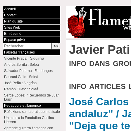
Accueil
Contact
Plan du site
Sites Web
En résumé
Espace privé
Javier Pat
Falsetas françaises
Vicente Pradal : Siguiriya
info dans gr
Andrés Serrita : Soleá
Salvador Paterna : Fandangos
Pascual Gallo : Soleá
info articles 
José Peña : Alegrías
Ramón Cueto : Soleá
Serge Lopez : "Recuerdos de Juan
José Carlos
Luis"
Pédagogie et flamenco
andaluz" / J
Réflexions sur la pratique musicale
Un mois à la Fondation Cristina
Heeren
"Deja que te
Aprende guitarra flamenca con