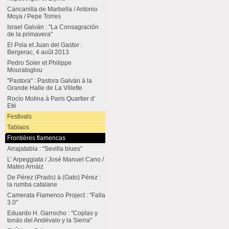
Cancanilla de Marbella / Antonio
Moya / Pepe Torres
Israel Galván : "La Consagración
de la primavera"
El Pola et Juan del Gastor :
Bergerac, 4 août 2013
Pedro Soler et Philippe
Mouratoglou
"Pastora" : Pastora Galván à la
Grande Halle de La Villette
Rocío Molina à Paris Quartier d’
Eté
Festivals
Tablaos
Frontières flamencas
Arrajatabla : "Sevilla blues"
L’ Arpeggiata / José Manuel Cano /
Mateo Arnáiz
De Pérez (Prado) à (Gato) Pérez :
la rumba catalane
Camerata Flamenco Project : "Falla
3.0"
Eduardo H. Garrocho : "Coplas y
tonás del Andévalo y la Sierra"