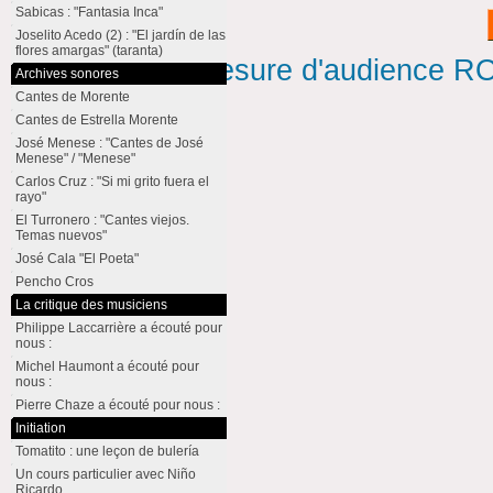
Sabicas : "Fantasia Inca"
Joselito Acedo (2) : "El jardín de las
flores amargas" (taranta)
Mesure d'audience ROI
Archives sonores
Cantes de Morente
Cantes de Estrella Morente
José Menese : "Cantes de José
Menese" / "Menese"
Carlos Cruz : "Si mi grito fuera el
rayo"
El Turronero : "Cantes viejos.
Temas nuevos"
José Cala "El Poeta"
Pencho Cros
La critique des musiciens
Philippe Laccarrière a écouté pour
nous :
Michel Haumont a écouté pour
nous :
Pierre Chaze a écouté pour nous :
Initiation
Tomatito : une leçon de bulería
Un cours particulier avec Niño
Ricardo