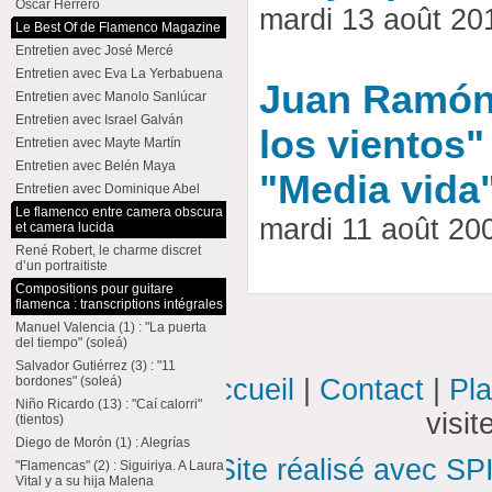
Oscar Herrero
mardi 13 août 2
Le Best Of de Flamenco Magazine
Entretien avec José Mercé
Entretien avec Eva La Yerbabuena
Juan Ramón 
Entretien avec Manolo Sanlúcar
Entretien avec Israel Galván
los vientos" 
Entretien avec Mayte Martín
Entretien avec Belén Maya
"Media vida
Entretien avec Dominique Abel
Le flamenco entre camera obscura
mardi 11 août 2
et camera lucida
René Robert, le charme discret
d’un portraitiste
Compositions pour guitare
flamenca : transcriptions intégrales
Manuel Valencia (1) : "La puerta
del tiempo" (soleá)
Salvador Gutiérrez (3) : "11
bordones" (soleá)
Accueil
|
Contact
|
Pla
Niño Ricardo (13) : "Caí calorri"
visi
(tientos)
Diego de Morón (1) : Alegrías
Site réalisé avec SP
"Flamencas" (2) : Siguiriya. A Laura
Vital y a su hija Malena