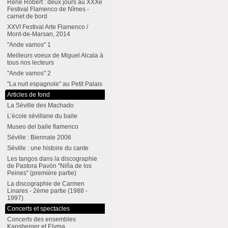
René Robert : deux jours au XXXe
Festival Flamenco de Nîmes -
carnet de bord
XXVI Festival Arte Flamenco /
Mont-de-Marsan, 2014
"Ande vamos" 1
Meilleurs voeux de Miguel Alcala à
tous nos lecteurs
"Ande vamos" 2
"La nuit espagnole" au Petit Palais
Articles de fond
La Séville des Machado
L’école sévillane du baile
Museo del baile flamenco
Séville : Biennale 2006
Séville : une histoire du cante
Les tangos dans la discographie
de Pastora Pavón "Niña de los
Peines" (première partie)
La discographie de Carmen
Linares - 2ème partie (1988 -
1997)
Concerts et spectacles
Concerts des ensembles
Kapsberger et Elyma