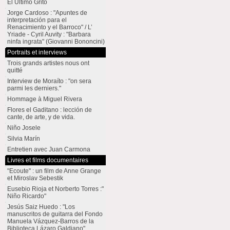
El Último Grito
Jorge Cardoso : "Apuntes de
interpretación para el
Renacimiento y el Barroco" / L’
Yriade - Cyril Auvity : "Barbara
ninfa ingrata" (Giovanni Bononcini)
Portraits et interviews
Trois grands artistes nous ont
quitté
Interview de Moraíto : "on sera
parmi les derniers."
Hommage à Miguel Rivera
Flores el Gaditano : lección de
cante, de arte, y de vida.
Niño Josele
Silvia Marín
Entretien avec Juan Carmona
Livres et films documentaires
"Ecoute" : un film de Anne Grange
et Miroslav Sebestik
Eusebio Rioja et Norberto Torres :"
Niño Ricardo"
Jesús Saiz Huedo : "Los
manuscritos de guitarra del Fondo
Manuela Vázquez-Barros de la
Biblioteca Lázaro Galdiano"