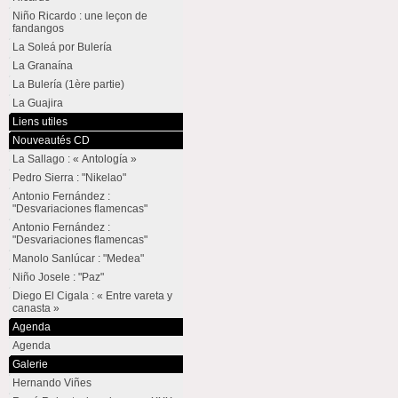
Niño Ricardo : une leçon de
fandangos
La Soleá por Bulería
La Granaína
La Bulería (1ère partie)
La Guajira
Liens utiles
Nouveautés CD
La Sallago : « Antología »
Pedro Sierra : "Nikelao"
Antonio Fernández :
"Desvariaciones flamencas"
Antonio Fernández :
"Desvariaciones flamencas"
Manolo Sanlúcar : "Medea"
Niño Josele : "Paz"
Diego El Cigala : « Entre vareta y
canasta »
Agenda
Agenda
Galerie
Hernando Viñes