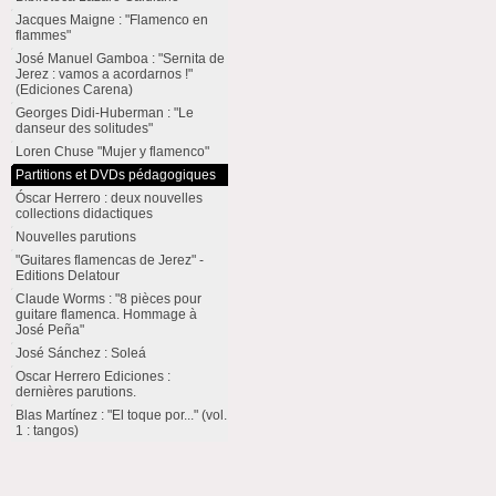
Jacques Maigne : "Flamenco en
flammes"
José Manuel Gamboa : "Sernita de
Jerez : vamos a acordarnos !"
(Ediciones Carena)
Georges Didi-Huberman : "Le
danseur des solitudes"
Loren Chuse "Mujer y flamenco"
Partitions et DVDs pédagogiques
Óscar Herrero : deux nouvelles
collections didactiques
Nouvelles parutions
"Guitares flamencas de Jerez" -
Editions Delatour
Claude Worms : "8 pièces pour
guitare flamenca. Hommage à
José Peña"
José Sánchez : Soleá
Oscar Herrero Ediciones :
dernières parutions.
Blas Martínez : "El toque por..." (vol.
1 : tangos)