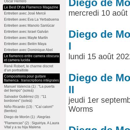
Diego de Mor
Oscar Herrero
Le Best Of de Flamenco Magazine
mercredi 10 aoû
Entretien avec José Mercé
Entretien avec Eva La Yerbabuena
Entretien avec Manolo Sanlúcar
Diego de Mor
Entretien avec Israel Galván
Entretien avec Mayte Martín
I
Entretien avec Belén Maya
Entretien avec Dominique Abel
lundi 15 août 20
Le flamenco entre camera obscura
et camera lucida
René Robert, le charme discret
d’un portraitiste
Diego de Mor
Compositions pour guitare
flamenca : transcriptions intégrales
II
Manuel Valencia (1) : "La puerta
del tiempo" (soleá)
Salvador Gutiérrez (3) : "11
jeudi 1er septem
bordones" (soleá)
Niño Ricardo (13) : "Caí calorri"
Worms
(tientos)
Diego de Morón (1) : Alegrías
"Flamencas" (2) : Siguiriya. A Laura
Vital y a su hija Malena