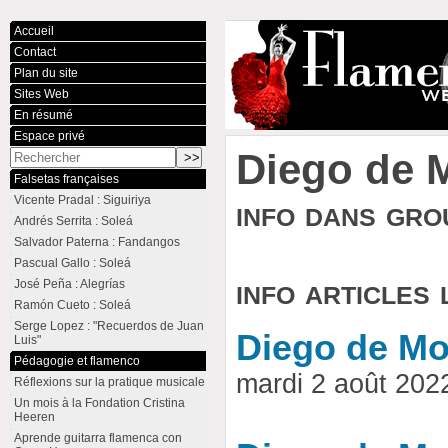
Accueil
Contact
Plan du site
Sites Web
En résumé
Espace privé
Diego de 
Falsetas françaises
Vicente Pradal : Siguiriya
info dans gr
Andrés Serrita : Soleá
Salvador Paterna : Fandangos
Pascual Gallo : Soleá
info articles 
José Peña : Alegrías
Ramón Cueto : Soleá
Serge Lopez : "Recuerdos de Juan
Diego de Mor
Luis"
Pédagogie et flamenco
mardi 2 août 20
Réflexions sur la pratique musicale
Un mois à la Fondation Cristina
Heeren
Aprende guitarra flamenca con