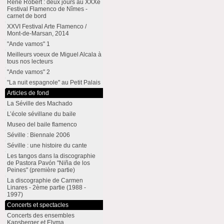
René Robert : deux jours au XXXe
Festival Flamenco de Nîmes -
carnet de bord
XXVI Festival Arte Flamenco /
Mont-de-Marsan, 2014
"Ande vamos" 1
Meilleurs voeux de Miguel Alcala à
tous nos lecteurs
"Ande vamos" 2
"La nuit espagnole" au Petit Palais
Articles de fond
La Séville des Machado
L’école sévillane du baile
Museo del baile flamenco
Séville : Biennale 2006
Séville : une histoire du cante
Les tangos dans la discographie
de Pastora Pavón "Niña de los
Peines" (première partie)
La discographie de Carmen
Linares - 2ème partie (1988 -
1997)
Concerts et spectacles
Concerts des ensembles
Kapsberger et Elyma