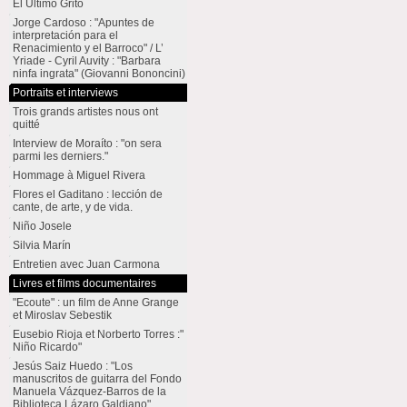
El Último Grito
Jorge Cardoso : "Apuntes de
interpretación para el
Renacimiento y el Barroco" / L’
Yriade - Cyril Auvity : "Barbara
ninfa ingrata" (Giovanni Bononcini)
Portraits et interviews
Trois grands artistes nous ont
quitté
Interview de Moraíto : "on sera
parmi les derniers."
Hommage à Miguel Rivera
Flores el Gaditano : lección de
cante, de arte, y de vida.
Niño Josele
Silvia Marín
Entretien avec Juan Carmona
Livres et films documentaires
"Ecoute" : un film de Anne Grange
et Miroslav Sebestik
Eusebio Rioja et Norberto Torres :"
Niño Ricardo"
Jesús Saiz Huedo : "Los
manuscritos de guitarra del Fondo
Manuela Vázquez-Barros de la
Biblioteca Lázaro Galdiano"