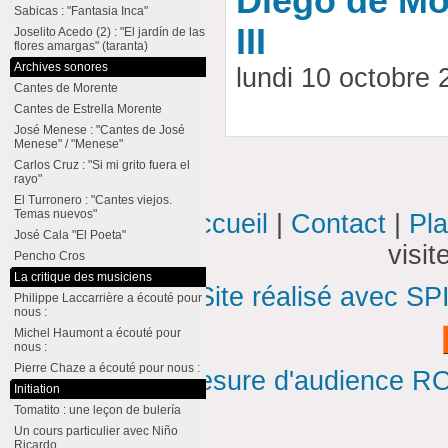
Diego de Mor
Sabicas : "Fantasia Inca"
III
Joselito Acedo (2) : "El jardín de las
flores amargas" (taranta)
Archives sonores
lundi 10 octobre
Cantes de Morente
Cantes de Estrella Morente
José Menese : "Cantes de José
Menese" / "Menese"
Carlos Cruz : "Si mi grito fuera el
rayo"
El Turronero : "Cantes viejos.
Temas nuevos"
Accueil
|
Contact
|
Pla
José Cala "El Poeta"
visi
Pencho Cros
La critique des musiciens
Site réalisé avec SP
Philippe Laccarrière a écouté pour
nous :
Michel Haumont a écouté pour
nous :
Pierre Chaze a écouté pour nous :
Mesure d'audience ROI
Initiation
Tomatito : une leçon de bulería
Un cours particulier avec Niño
Ricardo