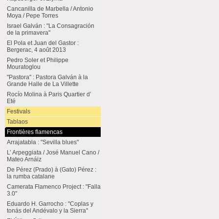
Cancanilla de Marbella / Antonio
Moya / Pepe Torres
Israel Galván : "La Consagración
de la primavera"
El Pola et Juan del Gastor :
Bergerac, 4 août 2013
Pedro Soler et Philippe
Mouratoglou
"Pastora" : Pastora Galván à la
Grande Halle de La Villette
Rocío Molina à Paris Quartier d’
Eté
Festivals
Tablaos
Frontières flamencas
Arrajatabla : "Sevilla blues"
L’ Arpeggiata / José Manuel Cano /
Mateo Arnáiz
De Pérez (Prado) à (Gato) Pérez :
la rumba catalane
Camerata Flamenco Project : "Falla
3.0"
Eduardo H. Garrocho : "Coplas y
tonás del Andévalo y la Sierra"