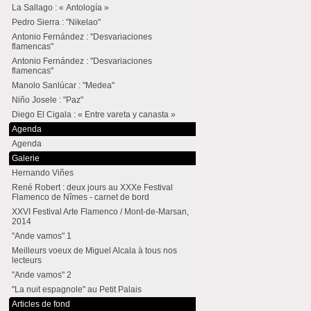
La Sallago : « Antología »
Pedro Sierra : "Nikelao"
Antonio Fernández : "Desvariaciones
flamencas"
Antonio Fernández : "Desvariaciones
flamencas"
Manolo Sanlúcar : "Medea"
Niño Josele : "Paz"
Diego El Cigala : « Entre vareta y canasta »
Agenda
Agenda
Galerie
Hernando Viñes
René Robert : deux jours au XXXe Festival
Flamenco de Nîmes - carnet de bord
XXVI Festival Arte Flamenco / Mont-de-Marsan,
2014
"Ande vamos" 1
Meilleurs voeux de Miguel Alcala à tous nos
lecteurs
"Ande vamos" 2
"La nuit espagnole" au Petit Palais
Articles de fond