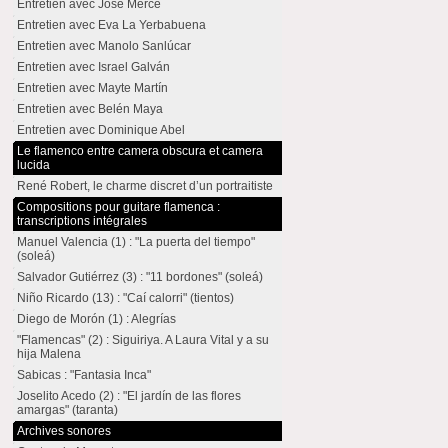
Entretien avec José Mercé
Entretien avec Eva La Yerbabuena
Entretien avec Manolo Sanlúcar
Entretien avec Israel Galván
Entretien avec Mayte Martín
Entretien avec Belén Maya
Entretien avec Dominique Abel
Le flamenco entre camera obscura et camera
lucida
René Robert, le charme discret d’un portraitiste
Compositions pour guitare flamenca :
transcriptions intégrales
Manuel Valencia (1) : "La puerta del tiempo"
(soleá)
Salvador Gutiérrez (3) : "11 bordones" (soleá)
Niño Ricardo (13) : "Caí calorri" (tientos)
Diego de Morón (1) : Alegrías
"Flamencas" (2) : Siguiriya. A Laura Vital y a su
hija Malena
Sabicas : "Fantasia Inca"
Joselito Acedo (2) : "El jardín de las flores
amargas" (taranta)
Archives sonores