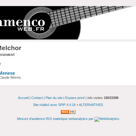
Melchor
assement
t
 Menese
r Claude Worms
Accueil
|
Contact
|
Plan du site
|
Espace privé
| info visites
19033398
Site réalisé avec SPIP 4.4.16
+
ALTERNATIVES
RSS
FR
Mesure d'audience ROI statistique webanalytics par