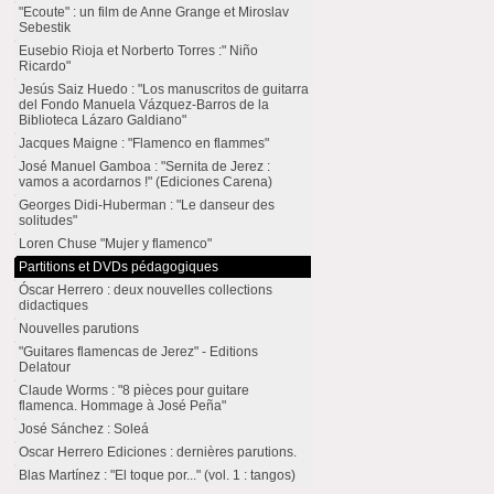
"Ecoute" : un film de Anne Grange et Miroslav
Sebestik
Eusebio Rioja et Norberto Torres :" Niño
Ricardo"
Jesús Saiz Huedo : "Los manuscritos de guitarra
del Fondo Manuela Vázquez-Barros de la
Biblioteca Lázaro Galdiano"
Jacques Maigne : "Flamenco en flammes"
José Manuel Gamboa : "Sernita de Jerez :
vamos a acordarnos !" (Ediciones Carena)
Georges Didi-Huberman : "Le danseur des
solitudes"
Loren Chuse "Mujer y flamenco"
Partitions et DVDs pédagogiques
Óscar Herrero : deux nouvelles collections
didactiques
Nouvelles parutions
"Guitares flamencas de Jerez" - Editions
Delatour
Claude Worms : "8 pièces pour guitare
flamenca. Hommage à José Peña"
José Sánchez : Soleá
Oscar Herrero Ediciones : dernières parutions.
Blas Martínez : "El toque por..." (vol. 1 : tangos)