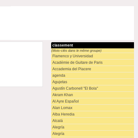
classement
(Mots-clés dans le même groupe)
Flamenco y Universidad
Académie de Guitare de Paris
Accademia del Piacere
agenda
Agujetas
Agustín Carbonell "El Bola"
Akram Khan
Al Ayre Español
Alan Lomax
Alba Heredia
Alcalá
Alegría
Alegría