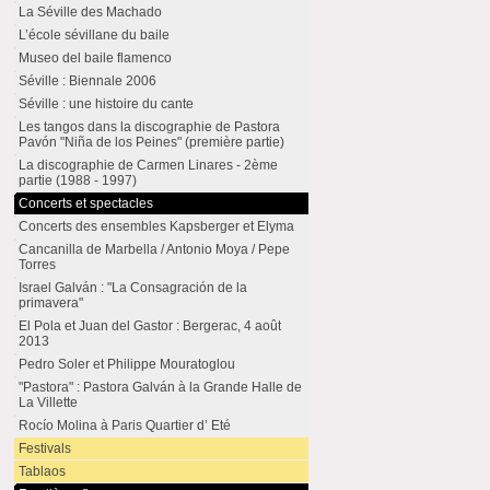
La Séville des Machado
L’école sévillane du baile
Museo del baile flamenco
Séville : Biennale 2006
Séville : une histoire du cante
Les tangos dans la discographie de Pastora
Pavón "Niña de los Peines" (première partie)
La discographie de Carmen Linares - 2ème
partie (1988 - 1997)
Concerts et spectacles
Concerts des ensembles Kapsberger et Elyma
Cancanilla de Marbella / Antonio Moya / Pepe
Torres
Israel Galván : "La Consagración de la
primavera"
El Pola et Juan del Gastor : Bergerac, 4 août
2013
Pedro Soler et Philippe Mouratoglou
"Pastora" : Pastora Galván à la Grande Halle de
La Villette
Rocío Molina à Paris Quartier d’ Eté
Festivals
Tablaos