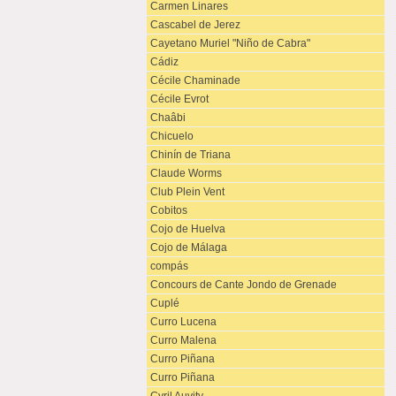
Carmen Linares
Cascabel de Jerez
Cayetano Muriel "Niño de Cabra"
Cádiz
Cécile Chaminade
Cécile Evrot
Chaâbi
Chicuelo
Chinín de Triana
Claude Worms
Club Plein Vent
Cobitos
Cojo de Huelva
Cojo de Málaga
compás
Concours de Cante Jondo de Grenade
Cuplé
Curro Lucena
Curro Malena
Curro Piñana
Curro Piñana