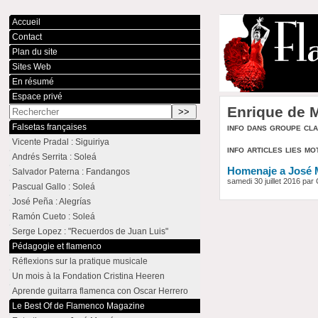
Accueil
Contact
Plan du site
Sites Web
En résumé
Espace privé
Enrique de 
info dans groupe cl
Falsetas françaises
Vicente Pradal : Siguiriya
info articles lies mo
Andrés Serrita : Soleá
Homenaje a José
Salvador Paterna : Fandangos
samedi 30 juillet 2016 pa
Pascual Gallo : Soleá
José Peña : Alegrías
Ramón Cueto : Soleá
Serge Lopez : "Recuerdos de Juan Luis"
Pédagogie et flamenco
Réflexions sur la pratique musicale
Un mois à la Fondation Cristina Heeren
Aprende guitarra flamenca con Oscar Herrero
Le Best Of de Flamenco Magazine