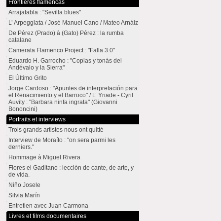
Frontières flamencas
Arrajatabla : "Sevilla blues"
L’ Arpeggiata / José Manuel Cano / Mateo Arnáiz
De Pérez (Prado) à (Gato) Pérez : la rumba
catalane
Camerata Flamenco Project : "Falla 3.0"
Eduardo H. Garrocho : "Coplas y tonás del
Andévalo y la Sierra"
El Último Grito
Jorge Cardoso : "Apuntes de interpretación para
el Renacimiento y el Barroco" / L’ Yriade - Cyril
Auvity : "Barbara ninfa ingrata" (Giovanni
Bononcini)
Portraits et interviews
Trois grands artistes nous ont quitté
Interview de Moraíto : "on sera parmi les
derniers."
Hommage à Miguel Rivera
Flores el Gaditano : lección de cante, de arte, y
de vida.
Niño Josele
Silvia Marín
Entretien avec Juan Carmona
Livres et films documentaires