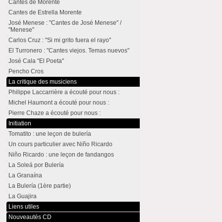
Cantes de Morente
Cantes de Estrella Morente
José Menese : "Cantes de José Menese" /
"Menese"
Carlos Cruz : "Si mi grito fuera el rayo"
El Turronero : "Cantes viejos. Temas nuevos"
José Cala "El Poeta"
Pencho Cros
La critique des musiciens
Philippe Laccarrière a écouté pour nous :
Michel Haumont a écouté pour nous :
Pierre Chaze a écouté pour nous :
Initiation
Tomatito : une leçon de bulería
Un cours particulier avec Niño Ricardo
Niño Ricardo : une leçon de fandangos
La Soleá por Bulería
La Granaína
La Bulería (1ère partie)
La Guajira
Liens utiles
Nouveautés CD