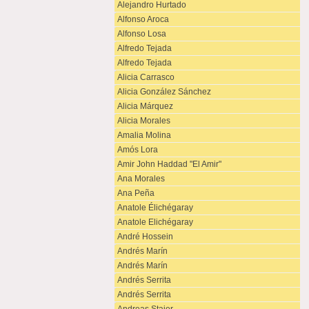
Alejandro Hurtado
Alfonso Aroca
Alfonso Losa
Alfredo Tejada
Alfredo Tejada
Alicia Carrasco
Alicia González Sánchez
Alicia Márquez
Alicia Morales
Amalia Molina
Amós Lora
Amir John Haddad "El Amir"
Ana Morales
Ana Peña
Anatole Élichégaray
Anatole Elichégaray
André Hossein
Andrés Marín
Andrés Marín
Andrés Serrita
Andrés Serrita