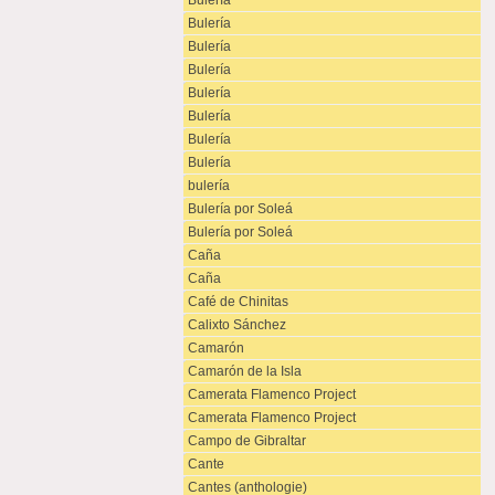
Bulería
Bulería
Bulería
Bulería
Bulería
Bulería
Bulería
Bulería
bulería
Bulería por Soleá
Bulería por Soleá
Caña
Caña
Café de Chinitas
Calixto Sánchez
Camarón
Camarón de la Isla
Camerata Flamenco Project
Camerata Flamenco Project
Campo de Gibraltar
Cante
Cantes (anthologie)