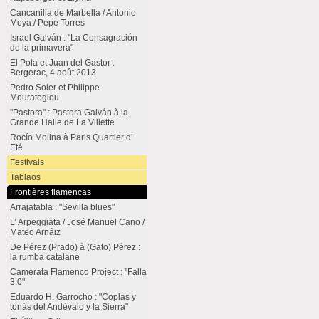
Cancanilla de Marbella / Antonio
Moya / Pepe Torres
Israel Galván : "La Consagración
de la primavera"
El Pola et Juan del Gastor :
Bergerac, 4 août 2013
Pedro Soler et Philippe
Mouratoglou
"Pastora" : Pastora Galván à la
Grande Halle de La Villette
Rocío Molina à Paris Quartier d’
Eté
Festivals
Tablaos
Frontières flamencas
Arrajatabla : "Sevilla blues"
L’ Arpeggiata / José Manuel Cano /
Mateo Arnáiz
De Pérez (Prado) à (Gato) Pérez :
la rumba catalane
Camerata Flamenco Project : "Falla
3.0"
Eduardo H. Garrocho : "Coplas y
tonás del Andévalo y la Sierra"