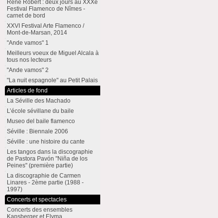
René Robert : deux jours au XXXe
Festival Flamenco de Nîmes -
carnet de bord
XXVI Festival Arte Flamenco /
Mont-de-Marsan, 2014
"Ande vamos" 1
Meilleurs voeux de Miguel Alcala à
tous nos lecteurs
"Ande vamos" 2
"La nuit espagnole" au Petit Palais
Articles de fond
La Séville des Machado
L’école sévillane du baile
Museo del baile flamenco
Séville : Biennale 2006
Séville : une histoire du cante
Les tangos dans la discographie
de Pastora Pavón "Niña de los
Peines" (première partie)
La discographie de Carmen
Linares - 2ème partie (1988 -
1997)
Concerts et spectacles
Concerts des ensembles
Kapsberger et Elyma