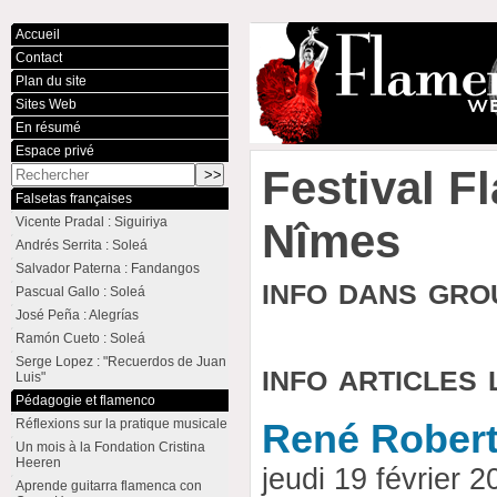
Accueil
Contact
Plan du site
Sites Web
En résumé
Espace privé
Festival 
Falsetas françaises
Vicente Pradal : Siguiriya
Nîmes
Andrés Serrita : Soleá
Salvador Paterna : Fandangos
info dans gr
Pascual Gallo : Soleá
José Peña : Alegrías
Ramón Cueto : Soleá
Serge Lopez : "Recuerdos de Juan
info articles 
Luis"
Pédagogie et flamenco
Réflexions sur la pratique musicale
René Robert
Un mois à la Fondation Cristina
Heeren
jeudi 19 février 
Aprende guitarra flamenca con