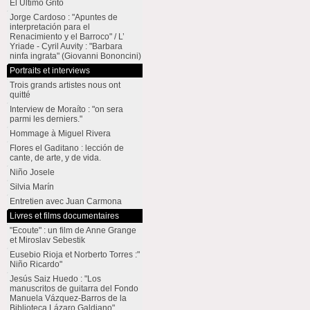
El Último Grito
Jorge Cardoso : "Apuntes de
interpretación para el
Renacimiento y el Barroco" / L’
Yriade - Cyril Auvity : "Barbara
ninfa ingrata" (Giovanni Bononcini)
Portraits et interviews
Trois grands artistes nous ont
quitté
Interview de Moraíto : "on sera
parmi les derniers."
Hommage à Miguel Rivera
Flores el Gaditano : lección de
cante, de arte, y de vida.
Niño Josele
Silvia Marín
Entretien avec Juan Carmona
Livres et films documentaires
"Ecoute" : un film de Anne Grange
et Miroslav Sebestik
Eusebio Rioja et Norberto Torres :"
Niño Ricardo"
Jesús Saiz Huedo : "Los
manuscritos de guitarra del Fondo
Manuela Vázquez-Barros de la
Biblioteca Lázaro Galdiano"