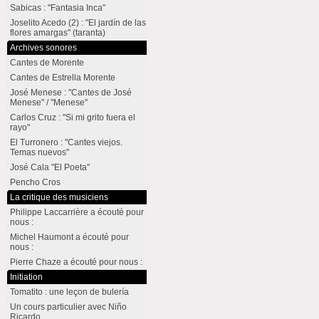
Sabicas : "Fantasia Inca"
Joselito Acedo (2) : "El jardín de las
flores amargas" (taranta)
Archives sonores
Cantes de Morente
Cantes de Estrella Morente
José Menese : "Cantes de José
Menese" / "Menese"
Carlos Cruz : "Si mi grito fuera el
rayo"
El Turronero : "Cantes viejos.
Temas nuevos"
José Cala "El Poeta"
Pencho Cros
La critique des musiciens
Philippe Laccarrière a écouté pour
nous :
Michel Haumont a écouté pour
nous :
Pierre Chaze a écouté pour nous :
Initiation
Tomatito : une leçon de bulería
Un cours particulier avec Niño
Ricardo