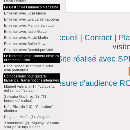
Oscar Herrero
Le Best Of de Flamenco Magazine
Entretien avec José Mercé
Entretien avec Eva La Yerbabuena
Entretien avec Manolo Sanlúcar
Entretien avec Israel Galván
Accueil
|
Contact
|
Pla
Entretien avec Mayte Martín
Entretien avec Belén Maya
visi
Entretien avec Dominique Abel
Le flamenco entre camera obscura
Site réalisé avec SP
et camera lucida
René Robert, le charme discret
d’un portraitiste
Compositions pour guitare
flamenca : transcriptions intégrales
Mesure d'audience ROI
Manuel Valencia (1) : "La puerta
del tiempo" (soleá)
Salvador Gutiérrez (3) : "11
bordones" (soleá)
Niño Ricardo (13) : "Caí calorri"
(tientos)
Diego de Morón (1) : Alegrías
"Flamencas" (2) : Siguiriya. A Laura
Vital y a su hija Malena