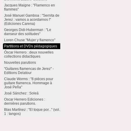
Jacques Maigne : "Flamenco en
flammes"
José Manuel Gamboa : "Sernita de
Jerez : vamos a acordarnos !"
(Ediciones Carena)
Georges Didi-Huberman : "Le
danseur des solitudes"
Loren Chuse "Mujer y flamenco"
Partitions et DVDs pédagogiques
Óscar Herrero : deux nouvelles
collections didactiques
Nouvelles parutions
"Guitares flamencas de Jerez" -
Editions Delatour
Claude Worms : "8 pièces pour
guitare flamenca. Hommage à
José Peña"
José Sánchez : Soleá
Oscar Herrero Ediciones :
dernières parutions.
Blas Martínez : "El toque por..." (vol.
1 : tangos)