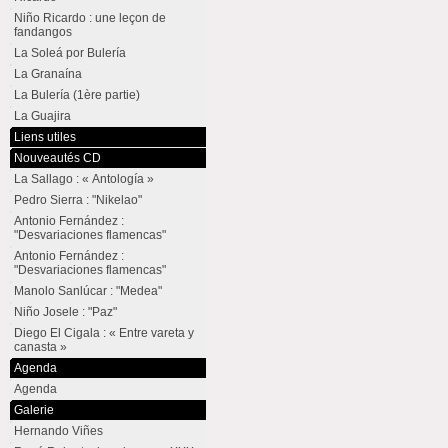
Niño Ricardo : une leçon de
fandangos
La Soleá por Bulería
La Granaína
La Bulería (1ère partie)
La Guajira
Liens utiles
Nouveautés CD
La Sallago : « Antología »
Pedro Sierra : "Nikelao"
Antonio Fernández :
"Desvariaciones flamencas"
Antonio Fernández :
"Desvariaciones flamencas"
Manolo Sanlúcar : "Medea"
Niño Josele : "Paz"
Diego El Cigala : « Entre vareta y
canasta »
Agenda
Agenda
Galerie
Hernando Viñes