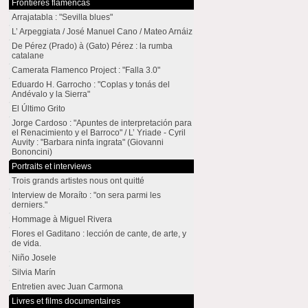
Frontières flamencas
Arrajatabla : "Sevilla blues"
L’ Arpeggiata / José Manuel Cano / Mateo Arnáiz
De Pérez (Prado) à (Gato) Pérez : la rumba
catalane
Camerata Flamenco Project : "Falla 3.0"
Eduardo H. Garrocho : "Coplas y tonás del
Andévalo y la Sierra"
El Último Grito
Jorge Cardoso : "Apuntes de interpretación para
el Renacimiento y el Barroco" / L’ Yriade - Cyril
Auvity : "Barbara ninfa ingrata" (Giovanni
Bononcini)
Portraits et interviews
Trois grands artistes nous ont quitté
Interview de Moraíto : "on sera parmi les
derniers."
Hommage à Miguel Rivera
Flores el Gaditano : lección de cante, de arte, y
de vida.
Niño Josele
Silvia Marín
Entretien avec Juan Carmona
Livres et films documentaires