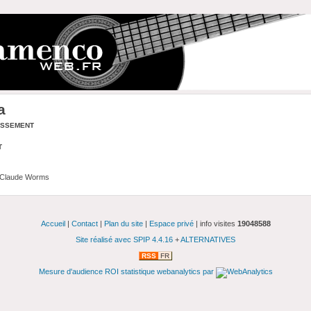
a
assement
t
 Claude Worms
Accueil
|
Contact
|
Plan du site
|
Espace privé
| info visites
19048588
Site réalisé avec SPIP 4.4.16
+
ALTERNATIVES
RSS
FR
Mesure d'audience ROI statistique webanalytics par