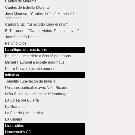
Cantes de Morente
Cantes de Estrella Morente
José Menese : "Cantes de José Menese" /
"Menese"
Carlos Cruz : "Si mi grito fuera el rayo"
El Turronero : "Cantes viejos. Temas nuevos"
José Cala "El Poeta"
Pencho Cros
La critique des musiciens
Philippe Laccarrière a écouté pour nous :
Michel Haumont a écouté pour nous :
Pierre Chaze a écouté pour nous :
Initiation
Tomatito : une leçon de bulería
Un cours particulier avec Niño Ricardo
Niño Ricardo : une leçon de fandangos
La Soleá por Bulería
La Granaína
La Bulería (1ère partie)
La Guajira
Liens utiles
Nouveautés CD