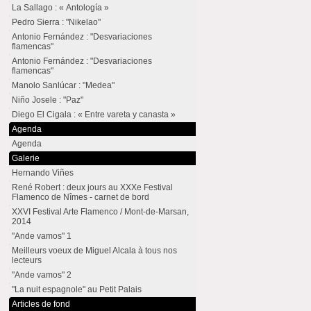
La Sallago : « Antología »
Pedro Sierra : "Nikelao"
Antonio Fernández : "Desvariaciones
flamencas"
Antonio Fernández : "Desvariaciones
flamencas"
Manolo Sanlúcar : "Medea"
Niño Josele : "Paz"
Diego El Cigala : « Entre vareta y canasta »
Agenda
Agenda
Galerie
Hernando Viñes
René Robert : deux jours au XXXe Festival
Flamenco de Nîmes - carnet de bord
XXVI Festival Arte Flamenco / Mont-de-Marsan,
2014
"Ande vamos" 1
Meilleurs voeux de Miguel Alcala à tous nos
lecteurs
"Ande vamos" 2
"La nuit espagnole" au Petit Palais
Articles de fond