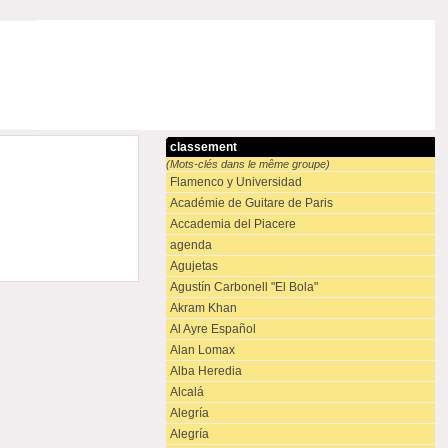
classement
(Mots-clés dans le même groupe)
Flamenco y Universidad
Académie de Guitare de Paris
Accademia del Piacere
agenda
Agujetas
Agustín Carbonell "El Bola"
Akram Khan
Al Ayre Español
Alan Lomax
Alba Heredia
Alcalá
Alegría
Alegría