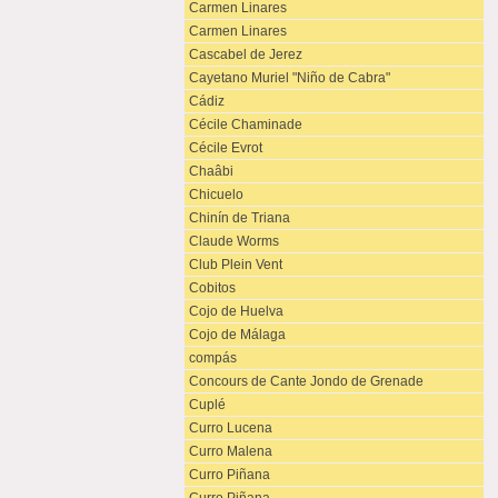
Carmen Linares
Carmen Linares
Cascabel de Jerez
Cayetano Muriel "Niño de Cabra"
Cádiz
Cécile Chaminade
Cécile Evrot
Chaâbi
Chicuelo
Chinín de Triana
Claude Worms
Club Plein Vent
Cobitos
Cojo de Huelva
Cojo de Málaga
compás
Concours de Cante Jondo de Grenade
Cuplé
Curro Lucena
Curro Malena
Curro Piñana