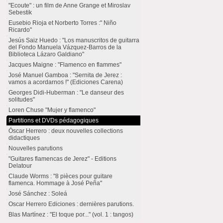
"Ecoute" : un film de Anne Grange et Miroslav
Sebestik
Eusebio Rioja et Norberto Torres :" Niño
Ricardo"
Jesús Saiz Huedo : "Los manuscritos de guitarra
del Fondo Manuela Vázquez-Barros de la
Biblioteca Lázaro Galdiano"
Jacques Maigne : "Flamenco en flammes"
José Manuel Gamboa : "Sernita de Jerez :
vamos a acordarnos !" (Ediciones Carena)
Georges Didi-Huberman : "Le danseur des
solitudes"
Loren Chuse "Mujer y flamenco"
Partitions et DVDs pédagogiques
Óscar Herrero : deux nouvelles collections
didactiques
Nouvelles parutions
"Guitares flamencas de Jerez" - Editions
Delatour
Claude Worms : "8 pièces pour guitare
flamenca. Hommage à José Peña"
José Sánchez : Soleá
Oscar Herrero Ediciones : dernières parutions.
Blas Martínez : "El toque por..." (vol. 1 : tangos)