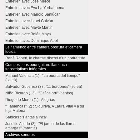
Entretien avec José Mercé
Entretien avec Eva La Yerbabuena
Entretien avec Manolo Sanlúcar
Entretien avec Israel Galván
Entretien avec Mayte Martín
Entretien avec Belén Maya
Entretien avec Dominique Abel
Le flamenco entre camera obscura et camera
lucida
René Robert, le charme discret d’un portraitiste
Compositions pour guitare flamenca :
transcriptions intégrales
Manuel Valencia (1) : "La puerta del tiempo"
(soleá)
Salvador Gutiérrez (3) : "11 bordones" (soleá)
Niño Ricardo (13) : "Caí calorri" (tientos)
Diego de Morón (1) : Alegrías
"Flamencas" (2) : Siguiriya. A Laura Vital y a su
hija Malena
Sabicas : "Fantasia Inca"
Joselito Acedo (2) : "El jardín de las flores
amargas" (taranta)
Archives sonores