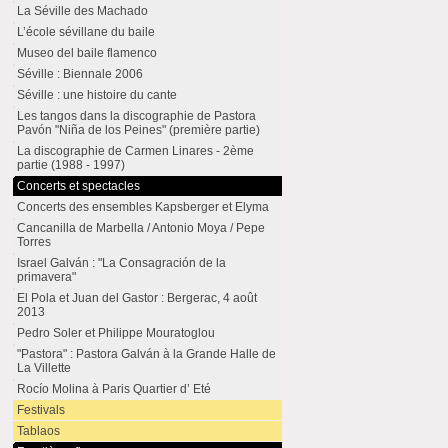
La Séville des Machado
L’école sévillane du baile
Museo del baile flamenco
Séville : Biennale 2006
Séville : une histoire du cante
Les tangos dans la discographie de Pastora
Pavón "Niña de los Peines" (première partie)
La discographie de Carmen Linares - 2ème
partie (1988 - 1997)
Concerts et spectacles
Concerts des ensembles Kapsberger et Elyma
Cancanilla de Marbella / Antonio Moya / Pepe
Torres
Israel Galván : "La Consagración de la
primavera"
El Pola et Juan del Gastor : Bergerac, 4 août
2013
Pedro Soler et Philippe Mouratoglou
"Pastora" : Pastora Galván à la Grande Halle de
La Villette
Rocío Molina à Paris Quartier d’ Eté
Festivals
Tablaos