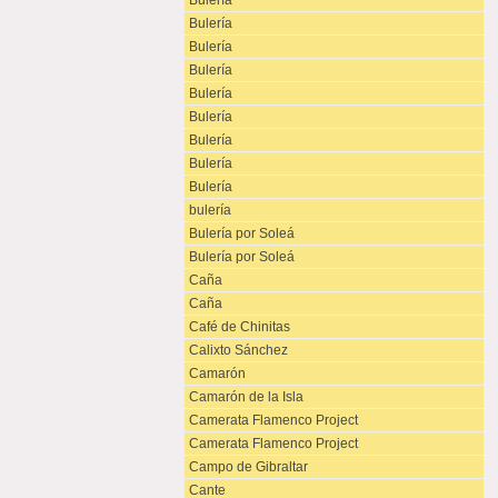
Bulería
Bulería
Bulería
Bulería
Bulería
Bulería
Bulería
Bulería
Bulería
bulería
Bulería por Soleá
Bulería por Soleá
Caña
Caña
Café de Chinitas
Calixto Sánchez
Camarón
Camarón de la Isla
Camerata Flamenco Project
Camerata Flamenco Project
Campo de Gibraltar
Cante