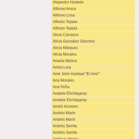
Alejandro Hurtado
Alfonso Aroca
Alfonso Losa
Alfredo Tejada
Alfredo Tejada
Alicia Carrasco
Alicia González Sánchez
Alicia Márquez
Alicia Morales
Amalia Molina
Amós Lora
Amir John Haddad "El Amir"
Ana Morales
Ana Peña
Anatole Élichégaray
Anatole Elichégaray
André Hossein
Andrés Marín
Andrés Marín
Andrés Serrita
Andrés Serrita