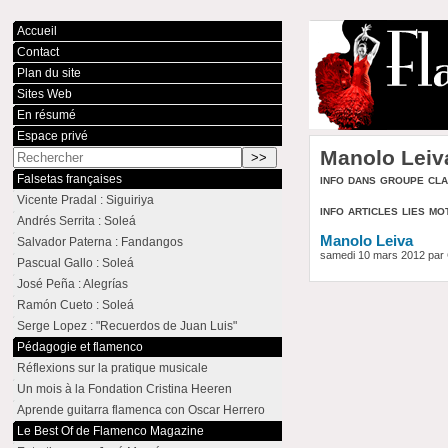
Accueil
Contact
Plan du site
Sites Web
En résumé
Espace privé
Manolo Leiv
info dans groupe cl
Falsetas françaises
Vicente Pradal : Siguiriya
info articles lies mo
Andrés Serrita : Soleá
Manolo Leiva
Salvador Paterna : Fandangos
samedi 10 mars 2012 par
Pascual Gallo : Soleá
José Peña : Alegrías
Ramón Cueto : Soleá
Serge Lopez : "Recuerdos de Juan Luis"
Pédagogie et flamenco
Réflexions sur la pratique musicale
Un mois à la Fondation Cristina Heeren
Aprende guitarra flamenca con Oscar Herrero
Le Best Of de Flamenco Magazine