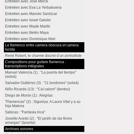
Entretien avec José Mercé
Entretien avec Eva La Yerbabuena
Entretien avec Manolo Sanlúcar
Entretien avec Israel Galván
Entretien avec Mayte Martín
Entretien avec Belén Maya
Entretien avec Dominique Abel
Le flamenco entre camera obscura et camera
lucida
René Robert, le charme discret d’un portraitiste
Compositions pour guitare flamenca :
transcriptions intégrales
Manuel Valencia (1) : "La puerta del tiempo"
(soleá)
Salvador Gutiérrez (3) : "11 bordones" (soleá)
Niño Ricardo (13) : "Caí calorri" (tientos)
Diego de Morón (1) : Alegrías
"Flamencas" (2) : Siguiriya. A Laura Vital y a su
hija Malena
Sabicas : "Fantasia Inca"
Joselito Acedo (2) : "El jardín de las flores
amargas" (taranta)
Archives sonores