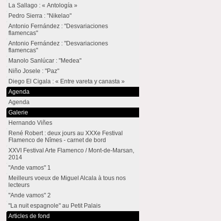
La Sallago : « Antología »
Pedro Sierra : "Nikelao"
Antonio Fernández : "Desvariaciones
flamencas"
Antonio Fernández : "Desvariaciones
flamencas"
Manolo Sanlúcar : "Medea"
Niño Josele : "Paz"
Diego El Cigala : « Entre vareta y canasta »
Agenda
Agenda
Galerie
Hernando Viñes
René Robert : deux jours au XXXe Festival
Flamenco de Nîmes - carnet de bord
XXVI Festival Arte Flamenco / Mont-de-Marsan,
2014
"Ande vamos" 1
Meilleurs voeux de Miguel Alcala à tous nos
lecteurs
"Ande vamos" 2
"La nuit espagnole" au Petit Palais
Articles de fond