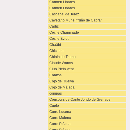
Carmen Linares
Carmen Linares
Cascabel de Jerez
Cayetano Muriel "Niño de Cabra"
Cádiz
Cécile Chaminade
Cécile Evrot
Chaâbi
Chicuelo
Chinín de Triana
Claude Worms
Club Plein Vent
Cobitos
Cojo de Huelva
Cojo de Málaga
compás
Concours de Cante Jondo de Grenade
Cuplé
Curro Lucena
Curro Malena
Curro Piñana