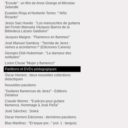
"Ecoute" : un film de Anne Grange et Miroslav
Sebestik
Eusebio Rioja et Norberto Torres :" Niño
Ricardo"
Jesús Saiz Huedo : "Los manuscritos de guitarra
del Fondo Manuela Vázquez-Barros de la
Biblioteca Lázaro Galdiano"
Jacques Maigne : "Flamenco en flammes"
José Manuel Gamboa : "Sernita de Jerez :
vamos a acordarnos !" (Ediciones Carena)
Georges Didi-Huberman : "Le danseur des
solitudes"
Loren Chuse "Mujer y flamenco"
Partitions et DVDs pédagogiques
Óscar Herrero : deux nouvelles collections
didactiques
Nouvelles parutions
"Guitares flamencas de Jerez" - Editions
Delatour
Claude Worms : "8 pièces pour guitare
flamenca. Hommage à José Peña"
José Sánchez : Soleá
Oscar Herrero Ediciones : dernières parutions.
Blas Martínez : "El toque por..." (vol. 1 : tangos)