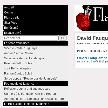
Accueil
Contact
Plan du site
Sites Web
En résumé
Espace privé
David Fauq
info dans groupe cl
Falsetas françaises
Vicente Pradal : Siguiriya
info articles lies mo
Andrés Serrita : Soleá
David Fauquember
Salvador Paterna : Fandangos
dimanche 18 août 2013 p
Pascual Gallo : Soleá
José Peña : Alegrías
Ramón Cueto : Soleá
Serge Lopez : "Recuerdos de Juan Luis"
Pédagogie et flamenco
Réflexions sur la pratique musicale
Un mois à la Fondation Cristina Heeren
Aprende guitarra flamenca con Oscar Herrero
Le Best Of de Flamenco Magazine