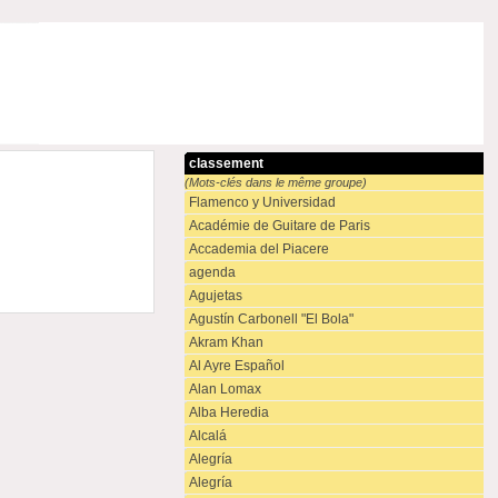
classement
(Mots-clés dans le même groupe)
Flamenco y Universidad
Académie de Guitare de Paris
Accademia del Piacere
agenda
Agujetas
Agustín Carbonell "El Bola"
Akram Khan
Al Ayre Español
Alan Lomax
Alba Heredia
Alcalá
Alegría
Alegría