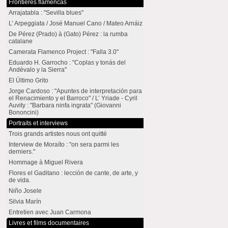
Frontières flamencas
Arrajatabla : "Sevilla blues"
L’ Arpeggiata / José Manuel Cano / Mateo Arnáiz
De Pérez (Prado) à (Gato) Pérez : la rumba
catalane
Camerata Flamenco Project : "Falla 3.0"
Eduardo H. Garrocho : "Coplas y tonás del
Andévalo y la Sierra"
El Último Grito
Jorge Cardoso : "Apuntes de interpretación para
el Renacimiento y el Barroco" / L’ Yriade - Cyril
Auvity : "Barbara ninfa ingrata" (Giovanni
Bononcini)
Portraits et interviews
Trois grands artistes nous ont quitté
Interview de Moraíto : "on sera parmi les
derniers."
Hommage à Miguel Rivera
Flores el Gaditano : lección de cante, de arte, y
de vida.
Niño Josele
Silvia Marín
Entretien avec Juan Carmona
Livres et films documentaires