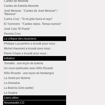
Cantes de Morente
Cantes de Estrella Morente
José Menese : "Cantes de José Menese" /
"Menese"
Carlos Cruz : "Si mi grito fuera el rayo"
El Turronero : "Cantes viejos. Temas nuevos"
José Cala "El Poeta"
Pencho Cros
La critique des musiciens
Philippe Laccarrière a écouté pour nous :
Michel Haumont a écouté pour nous :
Pierre Chaze a écouté pour nous :
Initiation
Tomatito : une leçon de bulería
Un cours particulier avec Niño Ricardo
Niño Ricardo : une leçon de fandangos
La Soleá por Bulería
La Granaína
La Bulería (1ère partie)
La Guajira
Liens utiles
Nouveautés CD