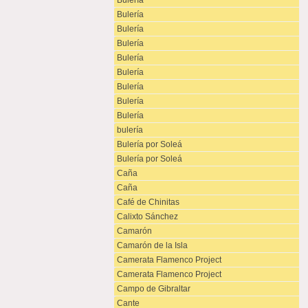
Bulería
Bulería
Bulería
Bulería
Bulería
Bulería
Bulería
Bulería
Bulería
bulería
Bulería por Soleá
Bulería por Soleá
Caña
Caña
Café de Chinitas
Calixto Sánchez
Camarón
Camarón de la Isla
Camerata Flamenco Project
Camerata Flamenco Project
Campo de Gibraltar
Cante