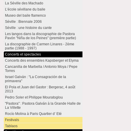
La Séville des Machado
L’école sévillane du baile
Museo del baile flamenco
Séville : Biennale 2006
Séville : une histoire du cante
Les tangos dans la discographie de Pastora
Pavón "Niña de los Peines" (première partie)
La discographie de Carmen Linares - 2ème
partie (1988 - 1997)
Concerts et spectacles
Concerts des ensembles Kapsberger et Elyma
Cancanilla de Marbella / Antonio Moya / Pepe
Torres
Israel Galván : "La Consagración de la
primavera"
El Pola et Juan del Gastor : Bergerac, 4 août
2013
Pedro Soler et Philippe Mouratoglou
"Pastora" : Pastora Galván à la Grande Halle de
La Villette
Rocío Molina à Paris Quartier d’ Eté
Festivals
Tablaos