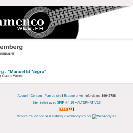
uemberg
assement
t
g : "Manuel El Negro"
ar Claude Worms
Accueil
|
Contact
|
Plan du site
|
Espace privé
| info visites
19047788
Site réalisé avec SPIP 4.4.16
+
ALTERNATIVES
RSS
FR
Mesure d'audience ROI statistique webanalytics par