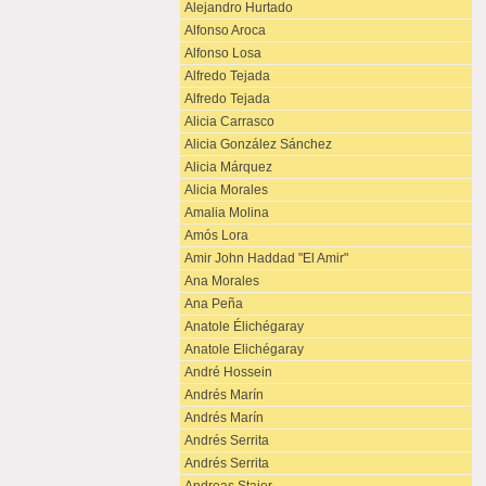
Alejandro Hurtado
Alfonso Aroca
Alfonso Losa
Alfredo Tejada
Alfredo Tejada
Alicia Carrasco
Alicia González Sánchez
Alicia Márquez
Alicia Morales
Amalia Molina
Amós Lora
Amir John Haddad "El Amir"
Ana Morales
Ana Peña
Anatole Élichégaray
Anatole Elichégaray
André Hossein
Andrés Marín
Andrés Marín
Andrés Serrita
Andrés Serrita