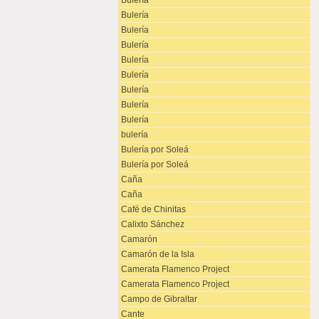
Bulería
Bulería
Bulería
Bulería
Bulería
Bulería
Bulería
Bulería
Bulería
bulería
Bulería por Soleá
Bulería por Soleá
Caña
Caña
Café de Chinitas
Calixto Sánchez
Camarón
Camarón de la Isla
Camerata Flamenco Project
Camerata Flamenco Project
Campo de Gibraltar
Cante