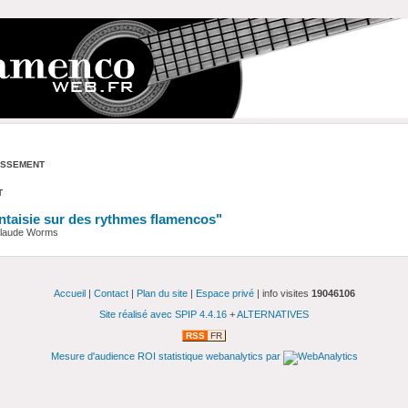
n
assement
t
antaisie sur des rythmes flamencos"
 Claude Worms
Accueil
|
Contact
|
Plan du site
|
Espace privé
| info visites
19046106
Site réalisé avec SPIP 4.4.16
+
ALTERNATIVES
RSS
FR
Mesure d'audience ROI statistique webanalytics par