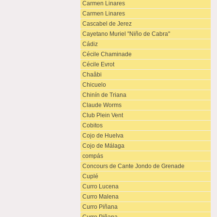
Carmen Linares
Carmen Linares
Cascabel de Jerez
Cayetano Muriel "Niño de Cabra"
Cádiz
Cécile Chaminade
Cécile Evrot
Chaâbi
Chicuelo
Chinín de Triana
Claude Worms
Club Plein Vent
Cobitos
Cojo de Huelva
Cojo de Málaga
compás
Concours de Cante Jondo de Grenade
Cuplé
Curro Lucena
Curro Malena
Curro Piñana