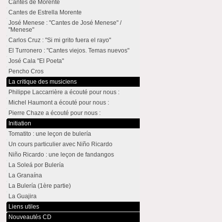
Cantes de Morente
Cantes de Estrella Morente
José Menese : "Cantes de José Menese" /
"Menese"
Carlos Cruz : "Si mi grito fuera el rayo"
El Turronero : "Cantes viejos. Temas nuevos"
José Cala "El Poeta"
Pencho Cros
La critique des musiciens
Philippe Laccarrière a écouté pour nous :
Michel Haumont a écouté pour nous :
Pierre Chaze a écouté pour nous :
Initiation
Tomatito : une leçon de bulería
Un cours particulier avec Niño Ricardo
Niño Ricardo : une leçon de fandangos
La Soleá por Bulería
La Granaína
La Bulería (1ère partie)
La Guajira
Liens utiles
Nouveautés CD