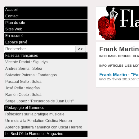
Accueil
Contact
Plan du site
Sites Web
En résumé
Espace privé
Frank Marti
info dans groupe cl
Falsetas françaises
Vicente Pradal : Siguiriya
info articles lies mo
Andrés Serrita : Soleá
Frank Martin : "F
Salvador Paterna : Fandangos
lundi 25 février 2013 par
Pascual Gallo : Soleá
José Peña : Alegrías
Ramón Cueto : Soleá
Serge Lopez : "Recuerdos de Juan Luis"
Pédagogie et flamenco
Réflexions sur la pratique musicale
Un mois à la Fondation Cristina Heeren
Aprende guitarra flamenca con Oscar Herrero
Le Best Of de Flamenco Magazine