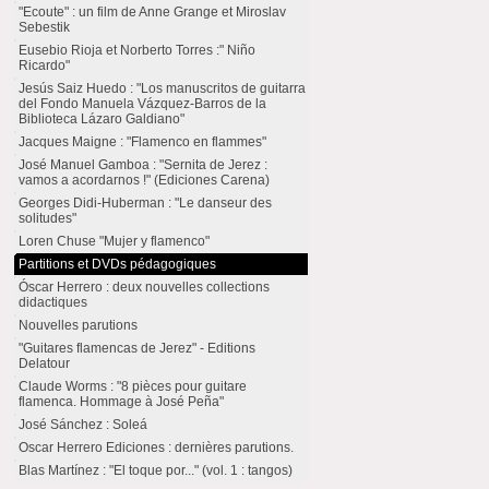
"Ecoute" : un film de Anne Grange et Miroslav
Sebestik
Eusebio Rioja et Norberto Torres :" Niño
Ricardo"
Jesús Saiz Huedo : "Los manuscritos de guitarra
del Fondo Manuela Vázquez-Barros de la
Biblioteca Lázaro Galdiano"
Jacques Maigne : "Flamenco en flammes"
José Manuel Gamboa : "Sernita de Jerez :
vamos a acordarnos !" (Ediciones Carena)
Georges Didi-Huberman : "Le danseur des
solitudes"
Loren Chuse "Mujer y flamenco"
Partitions et DVDs pédagogiques
Óscar Herrero : deux nouvelles collections
didactiques
Nouvelles parutions
"Guitares flamencas de Jerez" - Editions
Delatour
Claude Worms : "8 pièces pour guitare
flamenca. Hommage à José Peña"
José Sánchez : Soleá
Oscar Herrero Ediciones : dernières parutions.
Blas Martínez : "El toque por..." (vol. 1 : tangos)