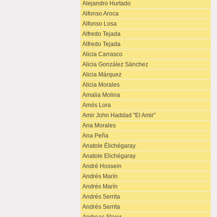
Alejandro Hurtado
Alfonso Aroca
Alfonso Losa
Alfredo Tejada
Alfredo Tejada
Alicia Carrasco
Alicia González Sánchez
Alicia Márquez
Alicia Morales
Amalia Molina
Amós Lora
Amir John Haddad "El Amir"
Ana Morales
Ana Peña
Anatole Élichégaray
Anatole Elichégaray
André Hossein
Andrés Marín
Andrés Marín
Andrés Serrita
Andrés Serrita