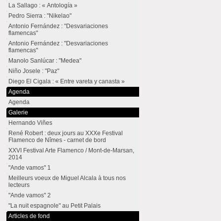
La Sallago : « Antología »
Pedro Sierra : "Nikelao"
Antonio Fernández : "Desvariaciones
flamencas"
Antonio Fernández : "Desvariaciones
flamencas"
Manolo Sanlúcar : "Medea"
Niño Josele : "Paz"
Diego El Cigala : « Entre vareta y canasta »
Agenda
Agenda
Galerie
Hernando Viñes
René Robert : deux jours au XXXe Festival
Flamenco de Nîmes - carnet de bord
XXVI Festival Arte Flamenco / Mont-de-Marsan,
2014
"Ande vamos" 1
Meilleurs voeux de Miguel Alcala à tous nos
lecteurs
"Ande vamos" 2
"La nuit espagnole" au Petit Palais
Articles de fond