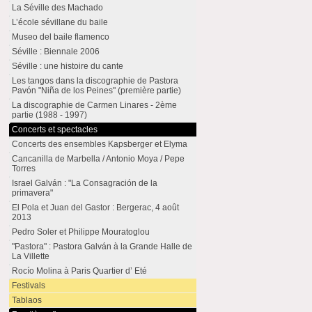
La Séville des Machado
L’école sévillane du baile
Museo del baile flamenco
Séville : Biennale 2006
Séville : une histoire du cante
Les tangos dans la discographie de Pastora
Pavón "Niña de los Peines" (première partie)
La discographie de Carmen Linares - 2ème
partie (1988 - 1997)
Concerts et spectacles
Concerts des ensembles Kapsberger et Elyma
Cancanilla de Marbella / Antonio Moya / Pepe
Torres
Israel Galván : "La Consagración de la
primavera"
El Pola et Juan del Gastor : Bergerac, 4 août
2013
Pedro Soler et Philippe Mouratoglou
"Pastora" : Pastora Galván à la Grande Halle de
La Villette
Rocío Molina à Paris Quartier d’ Eté
Festivals
Tablaos