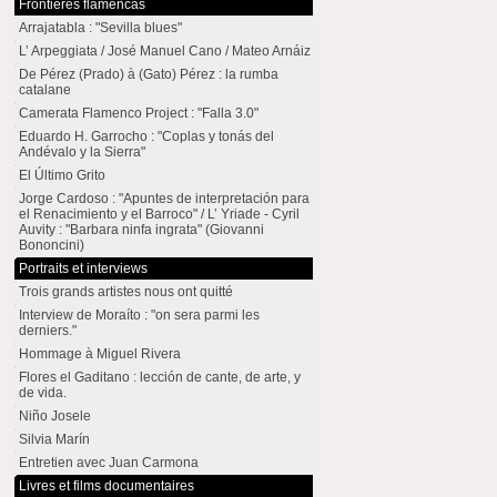
Frontières flamencas
Arrajatabla : "Sevilla blues"
L’ Arpeggiata / José Manuel Cano / Mateo Arnáiz
De Pérez (Prado) à (Gato) Pérez : la rumba
catalane
Camerata Flamenco Project : "Falla 3.0"
Eduardo H. Garrocho : "Coplas y tonás del
Andévalo y la Sierra"
El Último Grito
Jorge Cardoso : "Apuntes de interpretación para
el Renacimiento y el Barroco" / L’ Yriade - Cyril
Auvity : "Barbara ninfa ingrata" (Giovanni
Bononcini)
Portraits et interviews
Trois grands artistes nous ont quitté
Interview de Moraíto : "on sera parmi les
derniers."
Hommage à Miguel Rivera
Flores el Gaditano : lección de cante, de arte, y
de vida.
Niño Josele
Silvia Marín
Entretien avec Juan Carmona
Livres et films documentaires