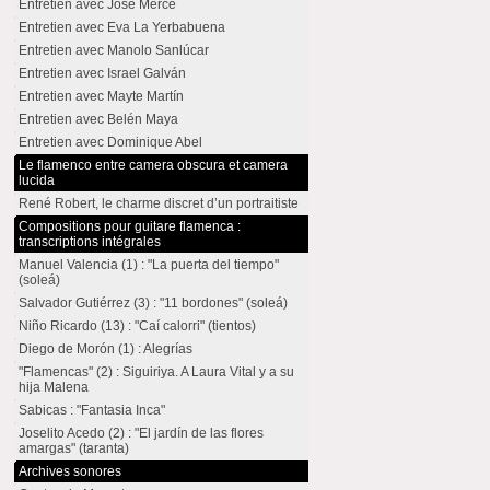
Entretien avec José Mercé
Entretien avec Eva La Yerbabuena
Entretien avec Manolo Sanlúcar
Entretien avec Israel Galván
Entretien avec Mayte Martín
Entretien avec Belén Maya
Entretien avec Dominique Abel
Le flamenco entre camera obscura et camera
lucida
René Robert, le charme discret d’un portraitiste
Compositions pour guitare flamenca :
transcriptions intégrales
Manuel Valencia (1) : "La puerta del tiempo"
(soleá)
Salvador Gutiérrez (3) : "11 bordones" (soleá)
Niño Ricardo (13) : "Caí calorri" (tientos)
Diego de Morón (1) : Alegrías
"Flamencas" (2) : Siguiriya. A Laura Vital y a su
hija Malena
Sabicas : "Fantasia Inca"
Joselito Acedo (2) : "El jardín de las flores
amargas" (taranta)
Archives sonores