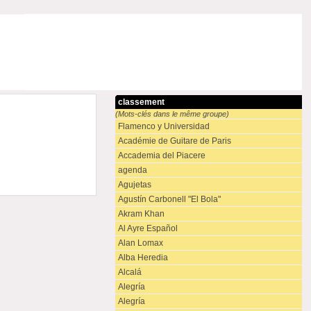
classement
(Mots-clés dans le même groupe)
Flamenco y Universidad
Académie de Guitare de Paris
Accademia del Piacere
agenda
Agujetas
Agustín Carbonell "El Bola"
Akram Khan
Al Ayre Español
Alan Lomax
Alba Heredia
Alcalá
Alegría
Alegría