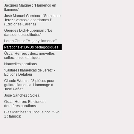
Jacques Maigne : "Flamenco en
flammes"
José Manuel Gamboa : "Sernita de
Jerez : vamos a acordarnos !"
(Ediciones Carena)
Georges Didi-Huberman : "Le
danseur des solitudes"
Loren Chuse "Mujer y flamenco"
Partitions et DVDs pédagogiques
Óscar Herrero : deux nouvelles
collections didactiques
Nouvelles parutions
"Guitares flamencas de Jerez" -
Editions Delatour
Claude Worms : "8 pièces pour
guitare flamenca. Hommage à
José Peña"
José Sánchez : Soleá
Oscar Herrero Ediciones :
dernières parutions.
Blas Martínez : "El toque por..." (vol.
1 : tangos)