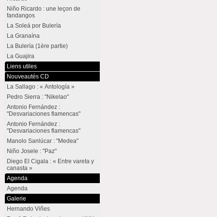
Niño Ricardo : une leçon de
fandangos
La Soleá por Bulería
La Granaína
La Bulería (1ère partie)
La Guajira
Liens utiles
Nouveautés CD
La Sallago : « Antología »
Pedro Sierra : "Nikelao"
Antonio Fernández :
"Desvariaciones flamencas"
Antonio Fernández :
"Desvariaciones flamencas"
Manolo Sanlúcar : "Medea"
Niño Josele : "Paz"
Diego El Cigala : « Entre vareta y
canasta »
Agenda
Agenda
Galerie
Hernando Viñes