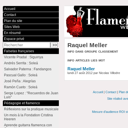
Accueil
Contact
Plan du site
Sites Web
En résumé
Espace privé
Raquel Meller
info dans groupe classement
Falsetas françaises
Vicente Pradal : Siguiriya
info articles lies mot
Andrés Serrita : Soleá
Raquel Meller
Salvador Paterna : Fandangos
lundi 27 août 2012 par Nicolas Villodre
Pascual Gallo : Soleá
José Peña : Alegrías
Ramón Cueto : Soleá
Accueil
|
Contact
|
Plan d
Serge Lopez : "Recuerdos de Juan
Luis"
Site réalisé av
Pédagogie et flamenco
Réflexions sur la pratique musicale
Mesure d'audience ROI st
Un mois à la Fondation Cristina
Heeren
Aprende guitarra flamenca con