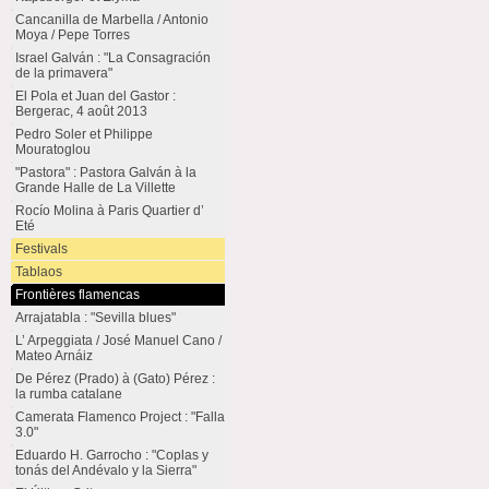
Cancanilla de Marbella / Antonio
Moya / Pepe Torres
Israel Galván : "La Consagración
de la primavera"
El Pola et Juan del Gastor :
Bergerac, 4 août 2013
Pedro Soler et Philippe
Mouratoglou
"Pastora" : Pastora Galván à la
Grande Halle de La Villette
Rocío Molina à Paris Quartier d’
Eté
Festivals
Tablaos
Frontières flamencas
Arrajatabla : "Sevilla blues"
L’ Arpeggiata / José Manuel Cano /
Mateo Arnáiz
De Pérez (Prado) à (Gato) Pérez :
la rumba catalane
Camerata Flamenco Project : "Falla
3.0"
Eduardo H. Garrocho : "Coplas y
tonás del Andévalo y la Sierra"