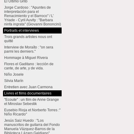
El Último Grito
Jorge Cardoso : "Apuntes de
interpretación para el
Renacimiento y el Barroco" / L’
Yriade - Cyril Auvity : "Barbara
ninfa ingrata" (Giovanni Bononcini)
Portraits et interviews
Trois grands artistes nous ont
quitté
Interview de Moraíto : "on sera
parmi les derniers."
Hommage à Miguel Rivera
Flores el Gaditano : lección de
cante, de arte, y de vida.
Niño Josele
Silvia Marín
Entretien avec Juan Carmona
Livres et films documentaires
"Ecoute" : un film de Anne Grange
et Miroslav Sebestik
Eusebio Rioja et Norberto Torres :"
Niño Ricardo"
Jesús Saiz Huedo : "Los
manuscritos de guitarra del Fondo
Manuela Vázquez-Barros de la
Biblioteca Lázaro Galdiano"