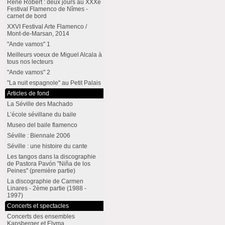
René Robert : deux jours au XXXe
Festival Flamenco de Nîmes -
carnet de bord
XXVI Festival Arte Flamenco /
Mont-de-Marsan, 2014
"Ande vamos" 1
Meilleurs voeux de Miguel Alcala à
tous nos lecteurs
"Ande vamos" 2
"La nuit espagnole" au Petit Palais
Articles de fond
La Séville des Machado
L’école sévillane du baile
Museo del baile flamenco
Séville : Biennale 2006
Séville : une histoire du cante
Les tangos dans la discographie
de Pastora Pavón "Niña de los
Peines" (première partie)
La discographie de Carmen
Linares - 2ème partie (1988 -
1997)
Concerts et spectacles
Concerts des ensembles
Kapsberger et Elyma