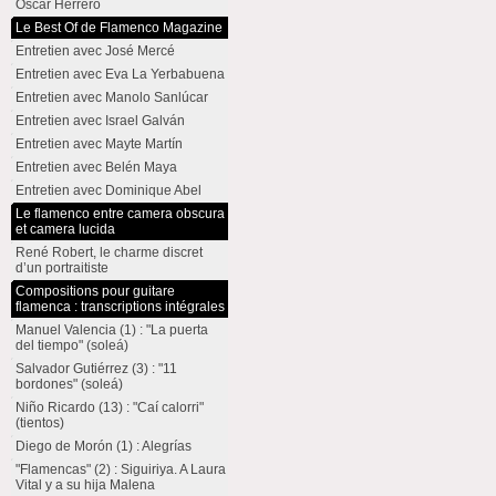
Oscar Herrero
Le Best Of de Flamenco Magazine
Entretien avec José Mercé
Entretien avec Eva La Yerbabuena
Entretien avec Manolo Sanlúcar
Entretien avec Israel Galván
Entretien avec Mayte Martín
Entretien avec Belén Maya
Entretien avec Dominique Abel
Le flamenco entre camera obscura
et camera lucida
René Robert, le charme discret
d’un portraitiste
Compositions pour guitare
flamenca : transcriptions intégrales
Manuel Valencia (1) : "La puerta
del tiempo" (soleá)
Salvador Gutiérrez (3) : "11
bordones" (soleá)
Niño Ricardo (13) : "Caí calorri"
(tientos)
Diego de Morón (1) : Alegrías
"Flamencas" (2) : Siguiriya. A Laura
Vital y a su hija Malena