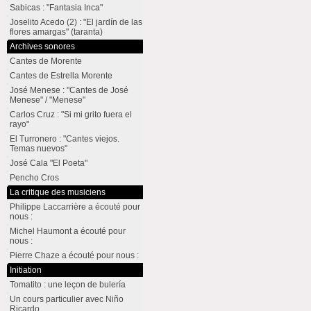
Sabicas : "Fantasia Inca"
Joselito Acedo (2) : "El jardín de las
flores amargas" (taranta)
Archives sonores
Cantes de Morente
Cantes de Estrella Morente
José Menese : "Cantes de José
Menese" / "Menese"
Carlos Cruz : "Si mi grito fuera el
rayo"
El Turronero : "Cantes viejos.
Temas nuevos"
José Cala "El Poeta"
Pencho Cros
La critique des musiciens
Philippe Laccarrière a écouté pour
nous :
Michel Haumont a écouté pour
nous :
Pierre Chaze a écouté pour nous :
Initiation
Tomatito : une leçon de bulería
Un cours particulier avec Niño
Ricardo