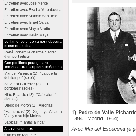
Entretien avec José Mercé
Entretien avec Eva La Yerbabuena
Entretien avec Manolo Sanlúcar
Entretien avec Israel Galván
Entretien avec Mayte Martín
Entretien avec Belén Maya
Le flamenco entre camera obscura
et camera lucida
René Robert, le charme discret
d’un portraitiste
Compositions pour guitare
flamenca : transcriptions intégrales
Manuel Valencia (1) : "La puerta
del tiempo" (soleá)
Salvador Gutiérrez (3) : "11
bordones" (soleá)
Niño Ricardo (13) : "Caí calorri"
(tientos)
Diego de Morón (1) : Alegrías
"Flamencas" (2) : Siguiriya. A Laura
1) Pedro de Valle Pichard
Vital y a su hija Malena
1894 - Madrid, 1964)
Sabicas : "Fantasia Inca"
Avec Manuel Escacena (à ga
Archives sonores
Cantes de Morente