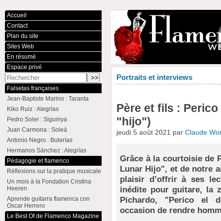
Accueil
Contact
Plan du site
Sites Web
En résumé
Espace privé
Portraits et interviews
Falsetas françaises
Jean-Baptiste Marino : Taranta
Père et fils : Peric
Kiko Ruiz : Alegrías
"hijo")
Pedro Soler : Siguiriya
Juan Carmona : Soleá
jeudi 5 août 2021 par
Claude Wo
Antonio Negro : Bulerías
Hermanos Sánchez : Alegrías
Grâce à la courtoisie de P
Pédagogie et flamenco
Lunar Hijo", et de notre
Réflexions sur la pratique musicale
plaisir d’offrir à ses l
Un mois à la Fondation Cristina
inédite pour guitare, la
Heeren
Pichardo, "Perico el 
Aprende guitarra flamenca con
Oscar Herrero
occasion de rendre homma
Le Best Of de Flamenco Magazine