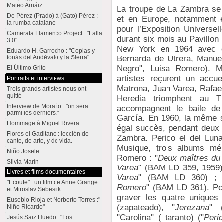
Mateo Arnáiz
La troupe de La Zambra se 
De Pérez (Prado) à (Gato) Pérez :
et en Europe, notamment 
la rumba catalane
pour l’Exposition Universel
Camerata Flamenco Project : "Falla
durant six mois au Pavillon
3.0"
New York en 1964 avec de
Eduardo H. Garrocho : "Coplas y
Bernarda de Utrera, Manuel 
tonás del Andévalo y la Sierra"
Negro", Luisa Romero). M
El Último Grito
artistes reçurent un accu
Portraits et interviews
Matrona, Juan Varea, Rafael
Trois grands artistes nous ont
quitté
Heredia triomphent au 
Interview de Moraíto : "on sera
accompagnent le baile de
parmi les derniers."
García. En 1960, la même 
Hommage à Miguel Rivera
égal succès, pendant deux 
Flores el Gaditano : lección de
Zambra. Perico el del Luna
cante, de arte, y de vida.
Musique, trois albums mé
Niño Josele
Romero : "
Deux maîtres du 
Silvia Marín
Varea
" (BAM LD 359, 1959)
Livres et films documentaires
Varea
" (BAM LD 360) ; 
"Ecoute" : un film de Anne Grange
Romero
" (BAM LD 361). Po
et Miroslav Sebestik
graver les quatre uniques 
Eusebio Rioja et Norberto Torres :"
(zapateado), "
Jerezana
" (
Niño Ricardo"
"Carolina" ( taranto) ("
Peri
Jesús Saiz Huedo : "Los