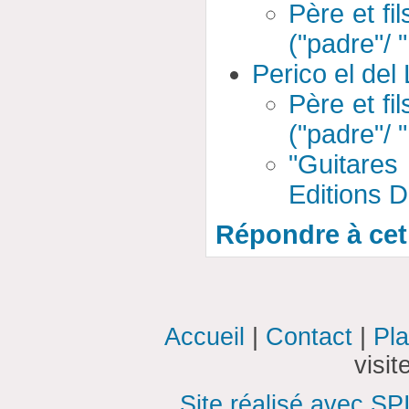
Père et fil
("padre"/ "
Perico el del
Père et fil
("padre"/ "
"Guitares
Editions D
Répondre à cet 
Accueil
|
Contact
|
Pla
visi
Site réalisé avec SP