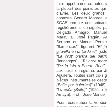
faire appel à des co-auteurs 
la plupart des pianistes qu
clavier. Les deux grands 
conteste Genaro Monreal e
SGAE compte une soixantai
régulièrement co-signés p
Delgado Amagro, Manuel 
Maravilla, José Pagán, Á
Soriano et Manuel Peralt
"flamencas", figurent "
El j
gitanilla en la tarde vi
" (sole
"
La cruz blanca del barri
(fandangos), "
Tu cara mor
"
De la Isla a Puerto Real
"
aux titres enregistrés par
Aguilera. Toutes sont co-s
pièces instrumentales desti
(Baile por bulerías)
" (1948),
"
La caña (Baile)
" (1954 –el
Amaya). – cf : José Manuel
Pour reconstituer la version