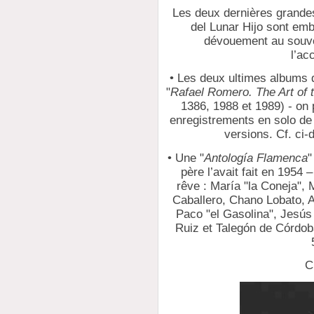
Les deux dernières grande
del Lunar Hijo sont emb
dévouement au souven
l’a
• Les deux ultimes albums 
"
Rafael Romero. The Art of
1386, 1988 et 1989) - on
enregistrements en solo de
versions. Cf. ci-
• Une "
Antología Flamenca
"
père l’avait fait en 1954 
rêve : María "la Coneja",
Caballero, Chano Lobato, A
Paco "el Gasolina", Jesús 
Ruiz et Talegón de Córdob
C