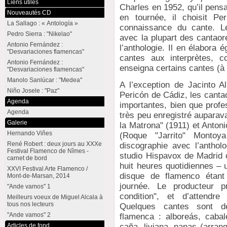
Liens utiles
Charles en 1952, qu’il pensa
Nouveautés CD
en tournée, il choisit P
La Sallago : « Antología »
connaissance du cante. Le 
Pedro Sierra : "Nikelao"
avec la plupart des cantaore
Antonio Fernández :
l’anthologie. Il en élabora
"Desvariaciones flamencas"
cantes aux interprètes, c
Antonio Fernández :
enseigna certains cantes (
"Desvariaciones flamencas"
Manolo Sanlúcar : "Medea"
A l’exception de Jacinto A
Niño Josele : "Paz"
Pericón de Cádiz, les cantao
Agenda
importantes, bien que profe
Agenda
très peu enregistré auparav
Galerie
la Matrona" (1911) et Antoni
Hernando Viñes
(Roque "Jarrito" Montoya
René Robert : deux jours au XXXe
discographie avec l’anthol
Festival Flamenco de Nîmes -
studio Hispavox de Madrid o
carnet de bord
huit heures quotidiennes – 
XXVI Festival Arte Flamenco /
disque de flamenco étant
Mont-de-Marsan, 2014
journée. Le producteur p
"Ande vamos" 1
condition", et d’attendre
Meilleurs voeux de Miguel Alcala à
tous nos lecteurs
Quelques cantes sont d
"Ande vamos" 2
flamenca : alboreás, caba
Articles de fond
caña, liviana, nanas (arran