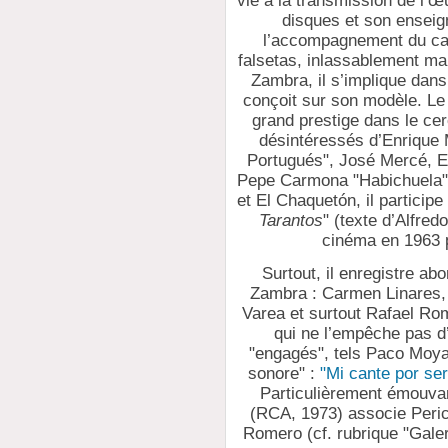
vie à la transmission de l’
disques et son enseig
l’accompagnement du cant
falsetas, inlassablement ma
Zambra, il s’implique dans 
conçoit sur son modèle. Le
grand prestige dans le ce
désintéressés d’Enrique
Portugués", José Mercé, E
Pepe Carmona "Habichuela"
et El Chaquetón, il participe
Tarantos
" (texte d’Alfred
cinéma en 1963 p
Surtout, il enregistre a
Zambra : Carmen Linares,
Varea et surtout Rafael Romer
qui ne l’empêche pas 
"engagés", tels Paco Moyan
sonore" :
"Mi cante por se
Particulièrement émouvan
(RCA, 1973) associe Peric
Romero (cf. rubrique "Gale