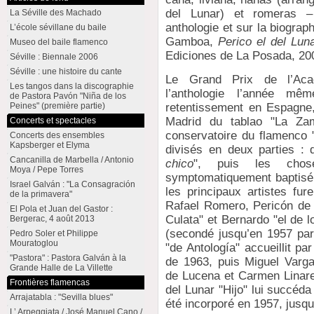
del Lunar) et romeras – 
La Séville des Machado
anthologie et sur la biograp
L’école sévillane du baile
Gamboa,
Perico el del Lun
Museo del baile flamenco
Ediciones de La Posada, 20
Séville : Biennale 2006
Séville : une histoire du cante
Le Grand Prix de l’Aca
Les tangos dans la discographie
l’anthologie l’année m
de Pastora Pavón "Niña de los
retentissement en Espagne
Peines" (première partie)
Madrid du tablao "La Zamb
Concerts et spectacles
conservatoire du flamenco "
Concerts des ensembles
Kapsberger et Elyma
divisés en deux parties : d
Cancanilla de Marbella / Antonio
chico
", puis les chos
Moya / Pepe Torres
symptomatiquement baptisé
Israel Galván : "La Consagración
les principaux artistes fu
de la primavera"
Rafael Romero, Pericón de 
El Pola et Juan del Gastor :
Culata" et Bernardo "el de l
Bergerac, 4 août 2013
(secondé jusqu’en 1957 par
Pedro Soler et Philippe
Mouratoglou
"de Antología" accueillit pa
"Pastora" : Pastora Galván à la
de 1963, puis Miguel Varg
Grande Halle de La Villette
de Lucena et Carmen Linare
Frontières flamencas
del Lunar "Hijo" lui succéda 
Arrajatabla : "Sevilla blues"
été incorporé en 1957, jusq
L’ Arpeggiata / José Manuel Cano /