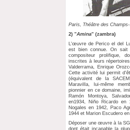
Paris, Théâtre des Champs-
2) "
Amina
" (zambra)
L’œuvre de Perico el del Lu
est bien connue. On sait 
compositeur prolifique, d
inscrites à leurs répertoire
Valderrama, Enrique Orozc
Cette activité lui permit
(équivalent de la SACEM
Maravilla, lui-même memb
pionnier en ce domaine, imit
Ramón Montoya, Salvador 
en1934, Niño Ricardo en 
Nogales en 1942, Paco Agu
1944 et Marion Escudero en 
Déposer une œuvre à la SGAE
dont était incapable la plu