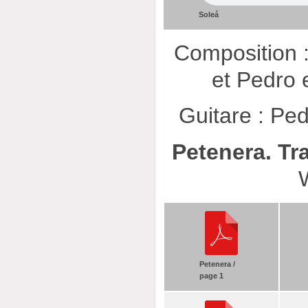
Soleá
Composition :
et Pedro e
Guitare : Ped
Petenera. Tr
Petenera /
page 1