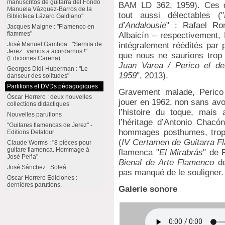
manuscritos de guitarra del Fondo
BAM LD 362, 1959). Ces di
Manuela Vázquez-Barros de la
tout aussi délectables ("
Biblioteca Lázaro Galdiano"
d’Andalousie
" : Rafael Ro
Jacques Maigne : "Flamenco en
flammes"
Albaicín – respectivement,
intégralement réédités par
José Manuel Gamboa : "Sernita de
Jerez : vamos a acordarnos !"
que nous ne saurions trop
(Ediciones Carena)
Juan Varea / Perico el de
Georges Didi-Huberman : "Le
1959
", 2013).
danseur des solitudes"
Partitions et DVDs pédagogiques
Gravement malade, Perico 
Óscar Herrero : deux nouvelles
jouer en 1962, non sans avo
collections didactiques
l’histoire du toque, mais
Nouvelles parutions
l’héritage d’Antonio Chacón
"Guitares flamencas de Jerez" -
hommages posthumes, trop 
Editions Delatour
(
IV Certamen de Guitarra F
Claude Worms : "8 pièces pour
guitare flamenca. Hommage à
flamenca "
El Mirabrás
" de 
José Peña"
Bienal de Arte Flamenco
de
José Sánchez : Soleá
pas manqué de le souligner.
Oscar Herrero Ediciones :
dernières parutions.
Galerie sonore