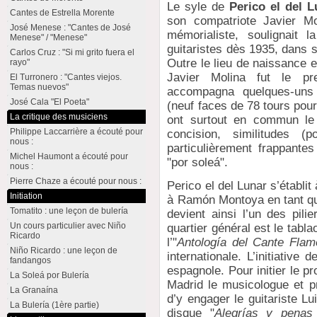
Le syle de
Perico el del L
Cantes de Estrella Morente
son compatriote Javier Mo
José Menese : "Cantes de José
mémorialiste, soulignait 
Menese" / "Menese"
guitaristes dès 1935, dans 
Carlos Cruz : "Si mi grito fuera el
Outre le lieu de naissance 
rayo"
Javier Molina fut le pre
El Turronero : "Cantes viejos.
Temas nuevos"
accompagna quelques-uns 
José Cala "El Poeta"
(neuf faces de 78 tours pou
La critique des musiciens
ont surtout en commun le 
Philippe Laccarrière a écouté pour
concision, similitudes (p
nous :
particulièrement frappantes
Michel Haumont a écouté pour
"por soleá".
nous :
Pierre Chaze a écouté pour nous :
Perico el del Lunar s’établ
Initiation
à Ramón Montoya en tant que
Tomatito : une leçon de bulería
devient ainsi l’un des pili
Un cours particulier avec Niño
quartier général est le tabla
Ricardo
l’"
Antología del Cante Fla
Niño Ricardo : une leçon de
internationale. L’initiative
fandangos
espagnole. Pour initier le 
La Soleá por Bulería
Madrid le musicologue et 
La Granaína
d’y engager le guitariste L
La Bulería (1ère partie)
disque "
Alegrías y penas