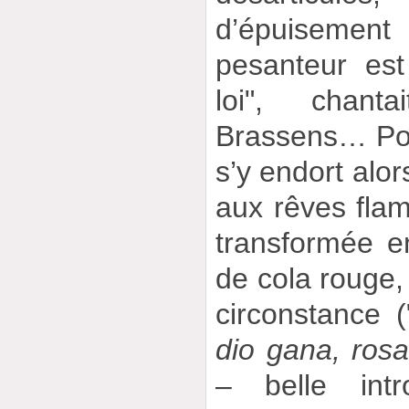
d’épuisemen
pesanteur est
loi", chant
Brassens… Port
s’y endort alor
aux rêves flame
transformée e
de cola rouge,
circonstance (
dio gana, ros
– belle intr