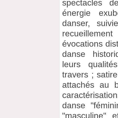
spectacles d
énergie exub
danser, suiv
recueilleme
évocations dis
danse histor
leurs qualit
travers ; satir
attachés au b
caractérisati
danse "fémin
"masculine" e