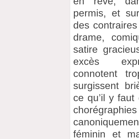
en rêvé, dan
permis, et sur
des contraires 
drame, comiq
satire gracieu
excès expr
connotent tr
surgissent br
ce qu’il y faut
chorégrap
canoniquement
féminin et ma