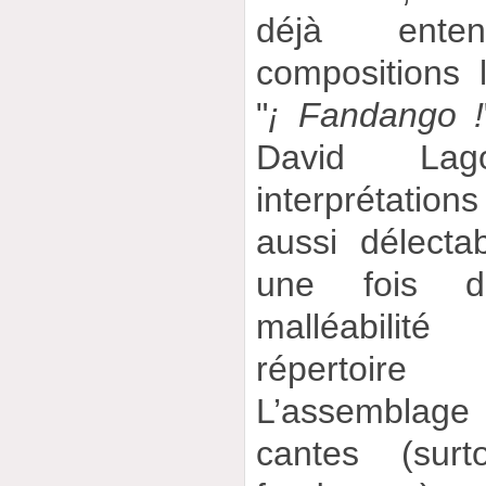
déjà ent
compositions l
"
¡ Fandango !
David La
interprétations
aussi délecta
une fois d
malléabili
répertoire
L’assemblag
cantes (surt