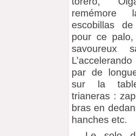
torero, Ol
remémore l
escobillas d
pour ce palo
savoureux s
L’accelerando
par de longu
sur la table
trianeras : za
bras en dedan
hanches etc.
_ Le solo d