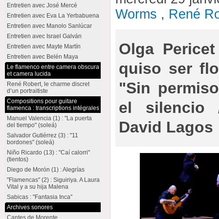
Entretien avec José Mercé
Worms
,
René Ro
Entretien avec Eva La Yerbabuena
Entretien avec Manolo Sanlúcar
Entretien avec Israel Galván
Olga Pericet
Entretien avec Mayte Martín
Entretien avec Belén Maya
quiso ser fl
Le flamenco entre camera obscura
et camera lucida
"Sin permiso
René Robert, le charme discret
d’un portraitiste
Compositions pour guitare
el silencio
flamenca : transcriptions intégrales
Manuel Valencia (1) : "La puerta
David Lagos 
del tiempo" (soleá)
Salvador Gutiérrez (3) : "11
bordones" (soleá)
Niño Ricardo (13) : "Caí calorri"
(tientos)
Diego de Morón (1) : Alegrías
"Flamencas" (2) : Siguiriya. A Laura
Vital y a su hija Malena
Sabicas : "Fantasia Inca"
Archives sonores
Cantes de Morente