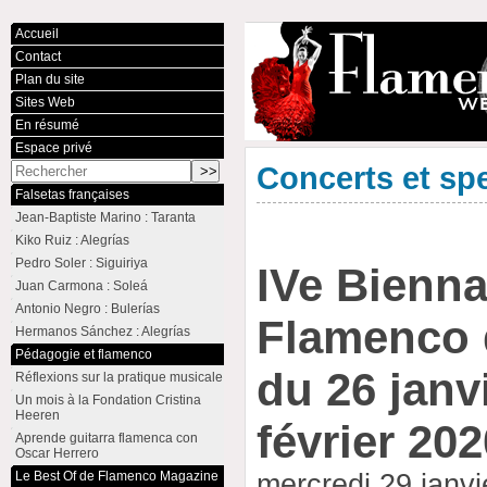
Accueil
Contact
Plan du site
Sites Web
En résumé
Espace privé
Concerts et sp
Falsetas françaises
Jean-Baptiste Marino : Taranta
Kiko Ruiz : Alegrías
Pedro Soler : Siguiriya
IVe Bienna
Juan Carmona : Soleá
Antonio Negro : Bulerías
Flamenco d
Hermanos Sánchez : Alegrías
Pédagogie et flamenco
du 26 janv
Réflexions sur la pratique musicale
Un mois à la Fondation Cristina
Heeren
février 202
Aprende guitarra flamenca con
Oscar Herrero
Le Best Of de Flamenco Magazine
mercredi 29 janv