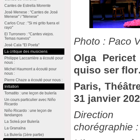
Cantes de Estrella Morente
José Menese : "Cantes de José
Menese" / "Menese"
Carlos Cruz : "Si mi grito fuera el
rayo"
El Turronero : "Cantes viejos.
Photo : Paco Vi
Temas nuevos"
José Cala "El Poeta"
La critique des musiciens
Olga Pericet
Philippe Laccarrière a écouté pour
nous :
quiso ser flo
Michel Haumont a écouté pour
nous :
Pierre Chaze a écouté pour nous :
Paris, Théâtre
Initiation
Tomatito : une leçon de bulería
31 janvier 20
Un cours particulier avec Niño
Ricardo
Niño Ricardo : une leçon de
Direction
fandangos
La Soleá por Bulería
chorégraphie :
La Granaína
La Bulería (1ère partie)