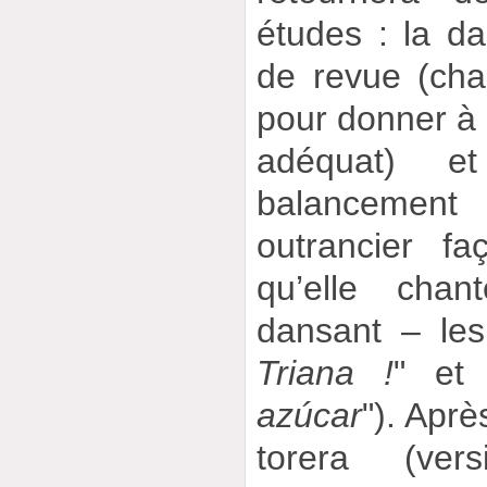
études : la d
de revue (cha
pour donner à 
adéquat) e
balanceme
outrancier fa
qu’elle cha
dansant – les
Triana !
" et 
azúcar
"). Aprè
torera (ver