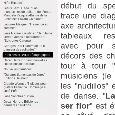
Niño Ricardo"
début du spe
Jesús Saiz Huedo : "Los
manuscritos de guitarra del Fondo
trace une diag
Manuela Vázquez-Barros de la
Biblioteca Lázaro Galdiano"
axe architectu
Jacques Maigne : "Flamenco en
flammes"
tableaux res
José Manuel Gamboa : "Sernita de
Jerez : vamos a acordarnos !"
(Ediciones Carena)
avec pour s
Georges Didi-Huberman : "Le
danseur des solitudes"
décors des ch
Partitions et DVDs pédagogiques
Óscar Herrero : deux nouvelles
tour à tour 
collections didactiques
Nouvelles parutions
musiciens (le 
"Guitares flamencas de Jerez" -
Editions Delatour
les "nudillos" 
Claude Worms : "8 pièces pour
guitare flamenca. Hommage à
José Peña"
de danse. "
La
José Sánchez : Soleá
Oscar Herrero Ediciones :
ser flor
" est 
dernières parutions.