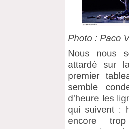
Photo : Paco Vi
Nous nous s
attardé sur l
premier table
semble cond
d’heure les li
qui suivent :
encore tro