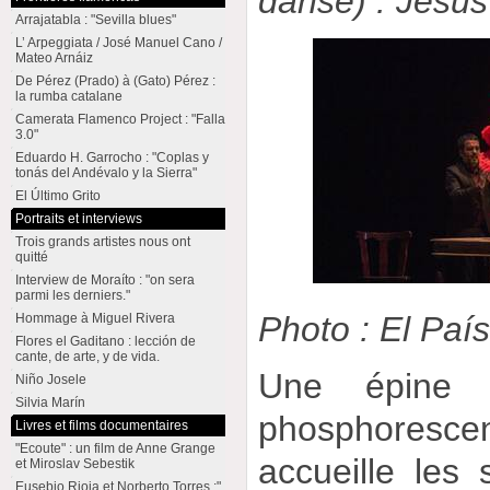
danse) : Jesú
Arrajatabla : "Sevilla blues"
L’ Arpeggiata / José Manuel Cano /
Mateo Arnáiz
De Pérez (Prado) à (Gato) Pérez :
la rumba catalane
Camerata Flamenco Project : "Falla
3.0"
Eduardo H. Garrocho : "Coplas y
tonás del Andévalo y la Sierra"
El Último Grito
Portraits et interviews
Trois grands artistes nous ont
quitté
Interview de Moraíto : "on sera
parmi les derniers."
Photo : El Paí
Hommage à Miguel Rivera
Flores el Gaditano : lección de
cante, de arte, y de vida.
Une épine 
Niño Josele
Silvia Marín
phosphorescen
Livres et films documentaires
"Ecoute" : un film de Anne Grange
accueille les 
et Miroslav Sebestik
Eusebio Rioja et Norberto Torres :"