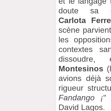
et le langage 
doute sa co
Carlota Ferre
scène parvient
les oppositi
contextes sa
dissoudre
Montesinos
(
avions déjà so
rigueur struct
Fandango ¡
"
David Lagos.