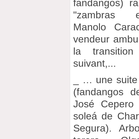
fandangos) ra
"zambras e
Manolo Cara
vendeur ambul
la transitio
suivant,...
_ … une suite
(fandangos d
José Cepero 
soleá de Cha
Segura). Arb