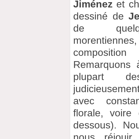
Jiménez
et ch
dessiné de
J
de quelq
morentienn
composition 
Remarquons à
plupart d
judicieusemen
avec consta
florale, voire
dessous). No
nous réjouir