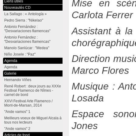
Mise en scèn
Liens utiles
Nouveautés CD
Carlota Ferrer
La Sallago : « Antología »
Pedro Sierra : "Nikelao"
Antonio Fernández :
Assistant à la 
"Desvariaciones flamencas"
Antonio Fernández :
chorégraphiqu
"Desvariaciones flamencas"
Manolo Sanlúcar : "Medea"
Niño Josele : "Paz"
Direction music
Agenda
Marco Flores
Agenda
Galerie
Hernando Viñes
Musique : Ant
René Robert : deux jours au XXXe
Festival Flamenco de Nîmes -
carnet de bord
Losada
XXVI Festival Arte Flamenco /
Mont-de-Marsan, 2014
Espace sono
"Ande vamos" 1
Meilleurs voeux de Miguel Alcala à
tous nos lecteurs
Jones
"Ande vamos" 2
Articles de fond