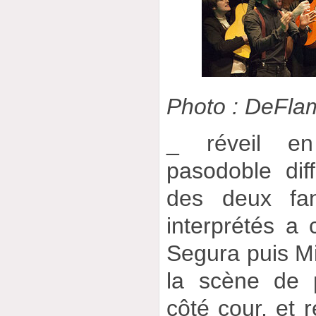
Photo : DeFl
_ réveil e
pasodoble dif
des deux fan
interprétés a
Segura puis Mi
la scène de p
côté cour, et 