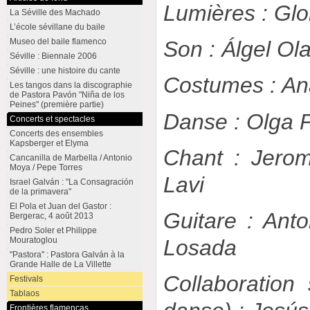
Lumières : Glo
La Séville des Machado
L’école sévillane du baile
Son : Álgel Ola
Museo del baile flamenco
Séville : Biennale 2006
Séville : une histoire du cante
Costumes : A
Les tangos dans la discographie
de Pastora Pavón "Niña de los
Peines" (première partie)
Danse : Olga P
Concerts et spectacles
Concerts des ensembles
Kapsberger et Elyma
Chant : Jero
Cancanilla de Marbella / Antonio
Moya / Pepe Torres
Lavi
Israel Galván : "La Consagración
de la primavera"
El Pola et Juan del Gastor :
Guitare : Ant
Bergerac, 4 août 2013
Pedro Soler et Philippe
Mouratoglou
Losada
"Pastora" : Pastora Galván à la
Grande Halle de La Villette
Collaboration
Festivals
Tablaos
Frontières flamencas