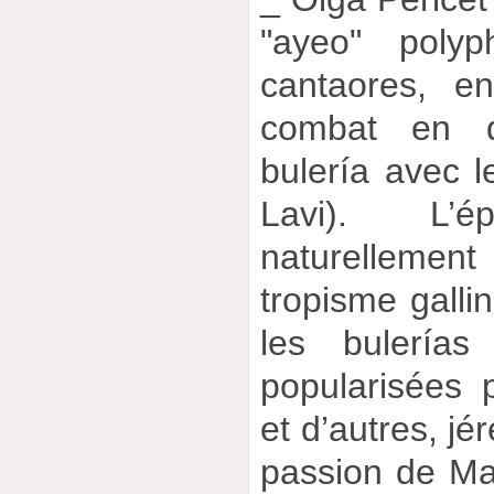
"ayeo" poly
cantaores, e
combat en d
bulería avec l
Lavi). L’ép
naturellement
tropisme galli
les bulería
popularisées 
et d’autres, jé
passion de Ma