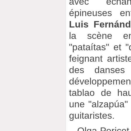
avec écha
épineuses en
Luis Fernánd
la scène e
"pataítas" et 
feignant artist
des danses 
développemen
tablao de hau
une "alzapúa" 
guitaristes.
_ Olga Pericet 