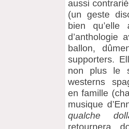
aussi contrarié
(un geste dis
bien qu’elle
d’anthologie 
ballon, dûme
supporters. E
non plus le 
westerns spag
en famille (ch
musique d’Enn
qualche dol
retournera 