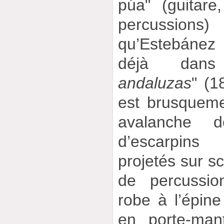
púa" (guitare
percussions
qu’Estebánez
déjà dan
andaluzas
" (1
est brusqueme
avalanche 
d’escarpin
projetés sur sc
de percussio
robe à l’épin
en porte-man