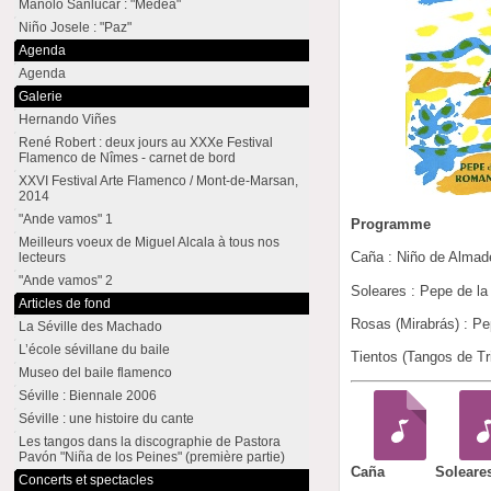
Manolo Sanlúcar : "Medea"
Niño Josele : "Paz"
Agenda
Agenda
Galerie
Hernando Viñes
René Robert : deux jours au XXXe Festival
Flamenco de Nîmes - carnet de bord
XXVI Festival Arte Flamenco / Mont-de-Marsan,
2014
"Ande vamos" 1
Programme
Meilleurs voeux de Miguel Alcala à tous nos
Caña : Niño de Almad
lecteurs
"Ande vamos" 2
Soleares : Pepe de l
Articles de fond
Rosas (Mirabrás) : P
La Séville des Machado
L’école sévillane du baile
Tientos (Tangos de Tr
Museo del baile flamenco
Séville : Biennale 2006
Séville : une histoire du cante
Les tangos dans la discographie de Pastora
Pavón "Niña de los Peines" (première partie)
Caña
Soleare
Concerts et spectacles