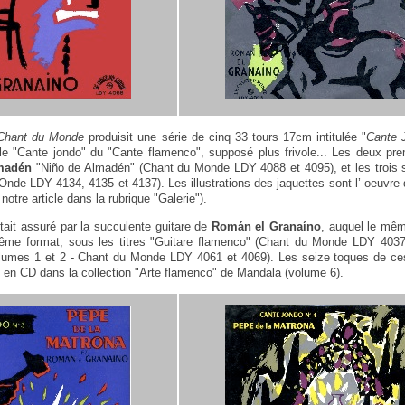
Chant du Monde
produisit une série de cinq 33 tours 17cm intitulée "
Cante 
le "Cante jondo" du "Cante flamenco", supposé plus frivole... Les deux pre
lmadén
"Niño de Almadén" (Chant du Monde LDY 4088 et 4095), et les trois 
de LDY 4134, 4135 et 4137). Les illustrations des jaquettes sont l’ oeuvre du
 notre article dans la rubrique "Galerie").
ait assuré par la succulente guitare de
Román el Granaíno
, auquel le mêm
ême format, sous les titres "Guitare flamenco" (Chant du Monde LDY 4037)
olumes 1 et 2 - Chant du Monde LDY 4061 et 4069). Les seize toques de ces
s en CD dans la collection "Arte flamenco" de Mandala (volume 6).