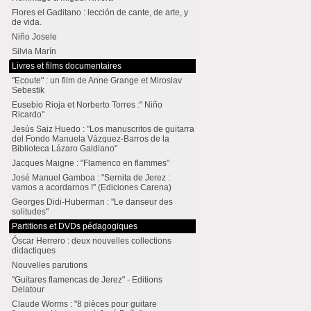
Flores el Gaditano : lección de cante, de arte, y
de vida.
Niño Josele
Silvia Marín
Livres et films documentaires
"Ecoute" : un film de Anne Grange et Miroslav
Sebestik
Eusebio Rioja et Norberto Torres :" Niño
Ricardo"
Jesús Saiz Huedo : "Los manuscritos de guitarra
del Fondo Manuela Vázquez-Barros de la
Biblioteca Lázaro Galdiano"
Jacques Maigne : "Flamenco en flammes"
José Manuel Gamboa : "Sernita de Jerez :
vamos a acordarnos !" (Ediciones Carena)
Georges Didi-Huberman : "Le danseur des
solitudes"
Partitions et DVDs pédagogiques
Óscar Herrero : deux nouvelles collections
didactiques
Nouvelles parutions
"Guitares flamencas de Jerez" - Editions
Delatour
Claude Worms : "8 pièces pour guitare