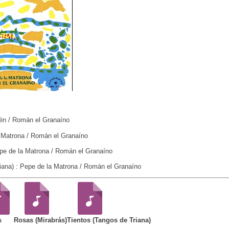
én / Román el Granaíno
a Matrona / Román el Granaíno
epe de la Matrona / Román el Granaíno
iana) : Pepe de la Matrona / Román el Granaíno
s
Rosas (Mirabrás)
Tientos (Tangos de Triana)