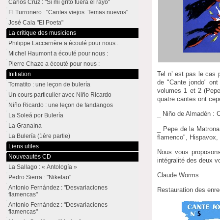
Carlos Cruz : "Si mi grito fuera el rayo"
El Turronero : "Cantes viejos. Temas nuevos"
José Cala "El Poeta"
La critique des musiciens
Philippe Laccarrière a écouté pour nous :
Michel Haumont a écouté pour nous :
Pierre Chaze a écouté pour nous :
Tel n’ est pas le cas
Initiation
de "Cante jondo" ont
Tomatito : une leçon de bulería
volumes 1 et 2 (Pep
Un cours particulier avec Niño Ricardo
quatre cantes ont cep
Niño Ricardo : une leçon de fandangos
_ Niño de Almadén : 
La Soleá por Bulería
La Granaína
_ Pepe de la Matrona 
La Bulería (1ère partie)
flamenco", Hispavox, 
Liens utiles
Nous vous proposons 
Nouveautés CD
intégralité des deux 
La Sallago : « Antología »
Claude Worms
Pedro Sierra : "Nikelao"
Antonio Fernández : "Desvariaciones
Restauration des enre
flamencas"
Antonio Fernández : "Desvariaciones
flamencas"