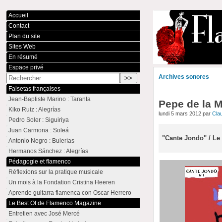
Accueil
Contact
Plan du site
Sites Web
En résumé
Espace privé
Archives sonores
Falsetas françaises
Jean-Baptiste Marino : Taranta
Pepe de la M
Kiko Ruiz : Alegrías
lundi 5 mars 2012 par
Cla
Pedro Soler : Siguiriya
Juan Carmona : Soleá
"Cante Jondo" / L
Antonio Negro : Bulerías
Hermanos Sánchez : Alegrías
Pédagogie et flamenco
Réflexions sur la pratique musicale
Un mois à la Fondation Cristina Heeren
Aprende guitarra flamenca con Oscar Herrero
Le Best Of de Flamenco Magazine
Entretien avec José Mercé