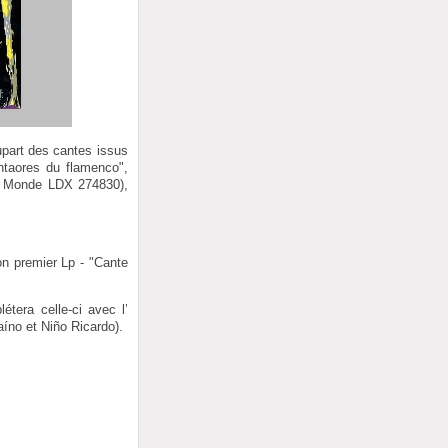
upart des cantes issus
ntaores du flamenco",
u Monde LDX 274830),
on premier Lp - "Cante
tera celle-ci avec l’
íno et Niño Ricardo).