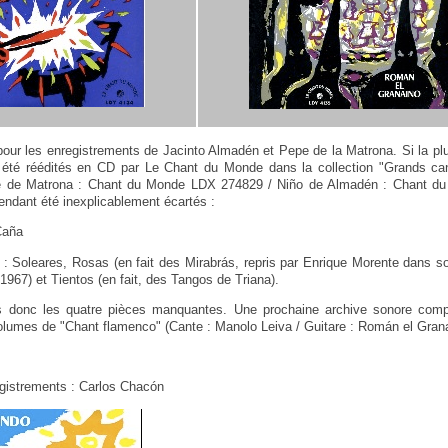
 pour les enregistrements de Jacinto Almadén et Pepe de la Matrona. Si la pl
 été réédités en CD par Le Chant du Monde dans la collection "Grands ca
e de Matrona : Chant du Monde LDX 274829 / Niño de Almadén : Chant d
endant été inexplicablement écartés :
Caña
: Soleares, Rosas (en fait des Mirabrás, repris par Enrique Morente dans s
1967) et Tientos (en fait, des Tangos de Triana).
donc les quatre pièces manquantes. Une prochaine archive sonore complé
volumes de "Chant flamenco" (Cante : Manolo Leiva / Guitare : Román el Grana
gistrements : Carlos Chacón