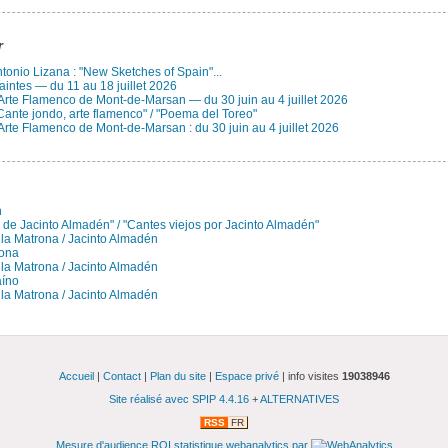
r
Antonio Lizana : "New Sketches of Spain"...
aintes — du 11 au 18 juillet 2026
 Arte Flamenco de Mont-de-Marsan — du 30 juin au 4 juillet 2026
Cante jondo, arte flamenco" / "Poema del Toreo"
Arte Flamenco de Mont-de-Marsan : du 30 juin au 4 juillet 2026
n
e de Jacinto Almadén" / "Cantes viejos por Jacinto Almadén"
la Matrona / Jacinto Almadén
rona
la Matrona / Jacinto Almadén
aíno
la Matrona / Jacinto Almadén
Accueil
|
Contact
|
Plan du site
|
Espace privé
| info visites
19038946
Site réalisé avec SPIP 4.4.16
+
ALTERNATIVES
RSS
FR
Mesure d'audience ROI statistique webanalytics par