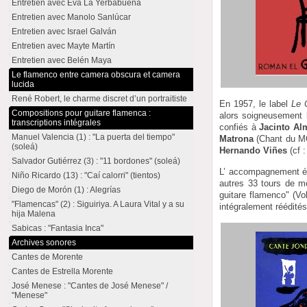
Entretien avec Eva La Yerbabuena
Entretien avec Manolo Sanlúcar
Entretien avec Israel Galván
Entretien avec Mayte Martín
Entretien avec Belén Maya
Le flamenco entre camera obscura et camera
lucida
René Robert, le charme discret d’un portraitiste
En 1957, le label
Le 
Compositions pour guitare flamenca :
alors soigneusement 
transcriptions intégrales
confiés à
Jacinto A
Manuel Valencia (1) : "La puerta del tiempo"
Matrona
(Chant du MOn
(soleá)
Hernando Viñes
(cf :
Salvador Gutiérrez (3) : "11 bordones" (soleá)
L’ accompagnement ét
Niño Ricardo (13) : "Caí calorri" (tientos)
autres 33 tours de m
Diego de Morón (1) : Alegrías
guitare flamenco" (V
"Flamencas" (2) : Siguiriya. A Laura Vital y a su
intégralement réédité
hija Malena
Sabicas : "Fantasia Inca"
Archives sonores
Cantes de Morente
Cantes de Estrella Morente
José Menese : "Cantes de José Menese" /
"Menese"