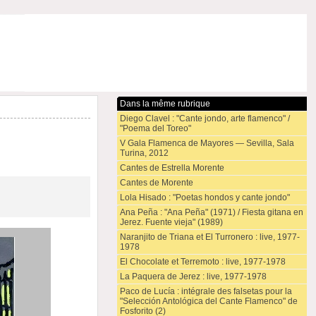
Dans la même rubrique
Diego Clavel : "Cante jondo, arte flamenco" /
"Poema del Toreo"
V Gala Flamenca de Mayores — Sevilla, Sala
Turina, 2012
Cantes de Estrella Morente
Cantes de Morente
Lola Hisado : "Poetas hondos y cante jondo"
Ana Peña : "Ana Peña" (1971) / Fiesta gitana en
Jerez. Fuente vieja" (1989)
Naranjito de Triana et El Turronero : live, 1977-
1978
El Chocolate et Terremoto : live, 1977-1978
La Paquera de Jerez : live, 1977-1978
Paco de Lucía : intégrale des falsetas pour la
"Selección Antológica del Cante Flamenco" de
Fosforito (2)