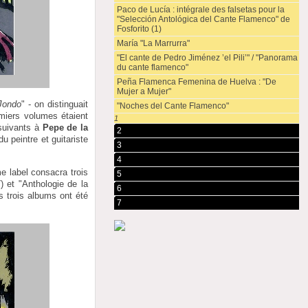
Paco de Lucía : intégrale des falsetas pour la
"Selección Antológica del Cante Flamenco" de
Fosforito (1)
María "La Marrurra"
"El cante de Pedro Jiménez ’el Pili’" / "Panorama
du cante flamenco"
Peña Flamenca Femenina de Huelva : "De
Mujer a Mujer"
Jondo
" - on distinguait
"Noches del Cante Flamenco"
miers volumes étaient
1
suivants à
Pepe de la
2
 peintre et guitariste
3
4
e label consacra trois
5
 et "Anthologie de la
6
 trois albums ont été
7