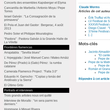
Concerts des ensembles Kapsberger et Elyma
Claude Worms
Cancanilla de Marbella / Antonio Moya / Pepe
Articles de cet auteu
Torres
Israel Galván : "La Consagración de la
Érik Truffaz et 
primavera"
LV Festival de S
XXXVII Festival
El Pola et Juan del Gastor : Bergerac, 4 août
Diego Clavel : "
2013
37ème Festival 
Pedro Soler et Philippe Mouratoglou
[...]
"Pastora" : Pastora Galván à la Grande Halle de
La Villette
Mots-clés
Frontières flamencas
Jacinto Almadé
Arrajatabla : "Sevilla blues"
"El cant
L’ Arpeggiata / José Manuel Cano / Mateo Arnáiz
Pepe de 
Pepe de la Mat
De Pérez (Prado) à (Gato) Pérez : la rumba
Pepe de 
catalane
Román el Gran
Camerata Flamenco Project : "Falla 3.0"
Pepe de 
Eduardo H. Garrocho : "Coplas y tonás del
Répondre à cet article
Andévalo y la Sierra"
El Último Grito
Portraits et interviews
Trois grands artistes nous ont quitté
Interview de Moraíto : "on sera parmi les
derniers."
Hommage à Miguel Rivera