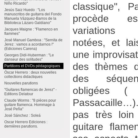
classique", P
Niño Ricardo"
Jesús Saiz Huedo : "Los
manuscritos de guitarra del Fondo
procède ess
Manuela Vázquez-Barros de la
Biblioteca Lázaro Galdiano"
variations
Jacques Maigne : "Flamenco en
flammes"
notées, et la
José Manuel Gamboa : "Sernita de
Jerez : vamos a acordarnos !"
(Ediciones Carena)
une improvisati
Georges Didi-Huberman : "Le
danseur des solitudes"
des thèmes d
Partitions et DVDs pédagogiques
Óscar Herrero : deux nouvelles
des séquen
collections didactiques
Nouvelles parutions
obligées ( 
"Guitares flamencas de Jerez" -
Editions Delatour
Passacaille…
Claude Worms : "8 pièces pour
guitare flamenca. Hommage à
José Peña"
pas très loin
José Sánchez : Soleá
Oscar Herrero Ediciones :
guitare flam
dernières parutions.