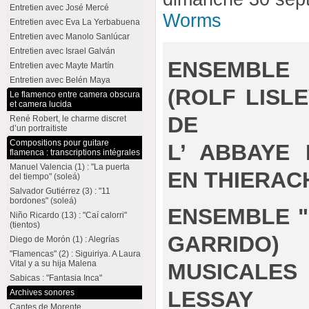
Entretien avec José Mercé
Worms
Entretien avec Eva La Yerbabuena
Entretien avec Manolo Sanlúcar
Entretien avec Israel Galván
ENSEMBLE 
Entretien avec Mayte Martín
Entretien avec Belén Maya
(ROLF LISLE
Le flamenco entre camera obscura
et camera lucida
DE
René Robert, le charme discret
d’un portraitiste
Compositions pour guitare
L’ ABBAYE 
flamenca : transcriptions intégrales
Manuel Valencia (1) : "La puerta
EN THIERAC
del tiempo" (soleá)
Salvador Gutiérrez (3) : "11
bordones" (soleá)
ENSEMBLE "
Niño Ricardo (13) : "Caí calorri"
(tientos)
GARRIDO)
Diego de Morón (1) : Alegrías
"Flamencas" (2) : Siguiriya. A Laura
Vital y a su hija Malena
MUSICALES 
Sabicas : "Fantasia Inca"
LESSAY
Archives sonores
Cantes de Morente