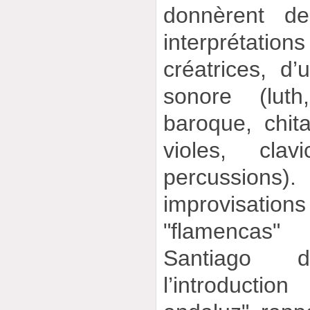
donnèrent d
interprétati
créatrices, d
sonore (luth
baroque, chita
violes, clav
percussio
improvisations
"flamencas
Santiago 
l’introductio