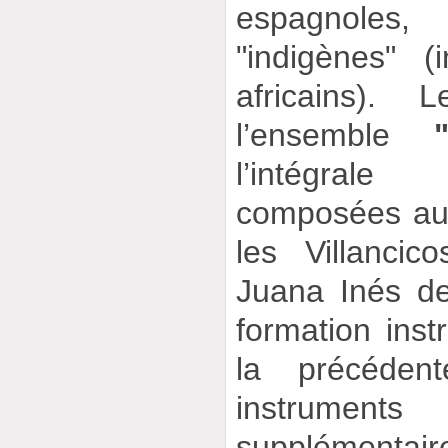
espagnoles,
"indigènes" (
africains).
l’ensemble
"E
l’intégral
composées au 
les Villanci
Juana Inés d
formation ins
la précéden
instrum
supplémenta